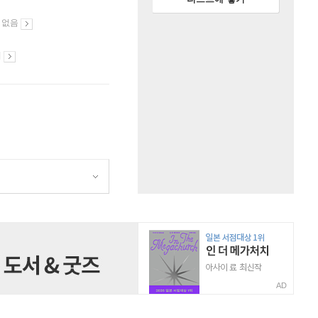
 없음
시
AD