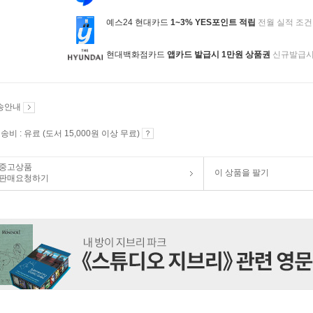
예스24 현대카드
1~3% YES포인트 적립
전월 실적 조건
현대백화점카드
앱카드 발급시 1만원 상품권
신규발급
송안내
송비 : 유료 (도서 15,000원 이상 무료)
중고상품
이 상품을 팔기
판매요청하기