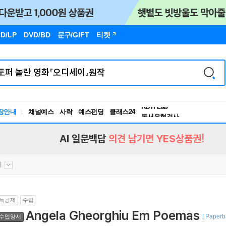
D/LP
DVD/BD
문구
/GIFT
티켓
독서유형검사
RBTI Lab
장안내
채널예스
사락
예스펀딩
클래스24
독서유형검사
AI 일문백답
의견 남기면 YES상품권!
시
득공제
수입
Angela Gheorghiu Em Poemas
[ Paperb
수입양서