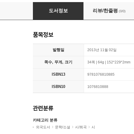
Angela Gheorghiu Em Poemas
도서정보
리뷰/한줄평
(0/0)
품목정보
발행일
2013년 11월 02일
쪽수, 무게, 크기
34쪽 | 64g | 152*229*2mm
ISBN13
9781076810885
ISBN10
1076810888
관련분류
카테고리 분류
외국도서
문학/소설
시/희곡
시