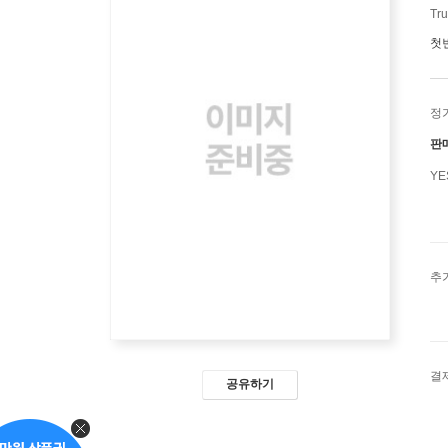
Tru
첫
정
판
Y
추
결
공유하기