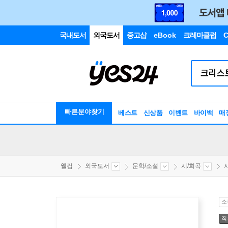
국내도서
외국도서
중고샵
eBook
크레마클럽
C
빠른분야찾기
베스트
신상품
이벤트
바이백
매
웰컴
외국도서
문학/소설
시/희곡
소
직