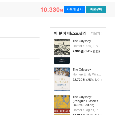
10,330
카트에 넣기
바로구매
원
이 분야 베스트셀러
더보기
The Odyssey
Homer / Rieu, E. V. / Rieu, D. C. H.
9,900
원
(34% 할인)
The Odyssey
Homer/ Emily Wilson (TRN)
22,720
원
(25% 할인)
The Odyssey:
(Penguin Classics
Deluxe Edition)
Homer / Fagles, Robert / Knox, Bernard