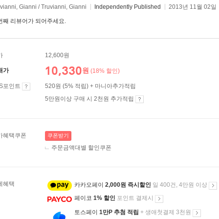
vianni, Gianni / Truvianni, Gianni
Independently Published
2013년 11월 02일
번째 리뷰어가 되어주세요.
가
12,600원
10,330
원
매가
(18% 할인)
ES포인트
520원 (5% 적립) + 마니아추가적립
5만원이상 구매 시 2천원 추가적립
가혜택쿠폰
쿠폰받기
주문금액대별 할인쿠폰
제혜택
카카오페이
2,000원 즉시할인
일 400건, 4만원 이상
페이코
1% 할인
포인트 결제시
토스페이
1만P 추첨 적립
+ 생애첫결제 3천원