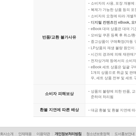
소비자의 사용, 포장 개봉에 
복제가 가능한 상품 등의 포장을 
소비자의 요청에 따라 개별
디지털 컨텐츠인 eBook, 
eBook 대여 상품은 대여 기
모바일 쿠폰 등록 후 취소/환
반품/교환 불가사유
중고상품이 구매확정(자동 
LP상품의 재생 불량 원인이 기
시간의 경과에 의해 재판매가
전자상거래 등에서의 소비자
eBook 세트 상품은 일괄 
1개의 상품으로 취급 및 판매
우, 세트 상품 전부 및 세트
상품의 불량에 의한 반품, 교
소비자 피해보상
준하여 처리됨
환불 지연에 따른 배상
대금 환불 및 환불 지연에 
회사소개
인재채용
이용약관
개인정보처리방침
청소년보호정책
도서홍보안내