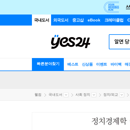
국내도서
외국도서
중고샵
eBook
크레마클럽
C
빠른분야찾기
베스트
신상품
이벤트
바이백
매
웰컴
국내도서
사회 정치
정치/외교