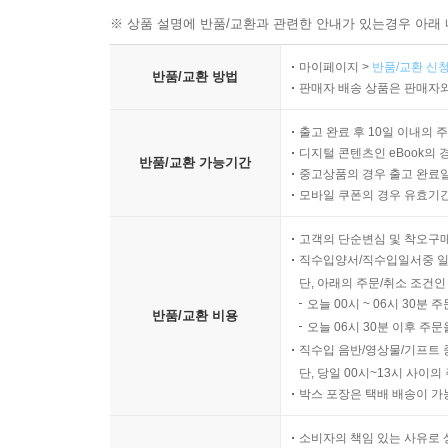
※ 상품 설명에 반품/교환과 관련한 안내가 있는경우 아래 
마이페이지 >
반품/교환 신청
반품/교환 방법
판매자 배송 상품은 판매자와
출고 완료 후 10일 이내의 
디지털 콘텐츠인 eBook의 
반품/교환 가능기간
중고상품의 경우 출고 완료일
모바일 쿠폰의 경우 유효기간(
고객의 단순변심 및 착오구
직수입양서/직수입일서중 일
단, 아래의 주문/취소 조건인
오늘 00시 ~ 06시 30분 
반품/교환 비용
오늘 06시 30분 이후 주문
직수입 음반/영상물/기프트 
단, 당일 00시~13시 사이
박스 포장은 택배 배송이 가
소비자의 책임 있는 사유로 