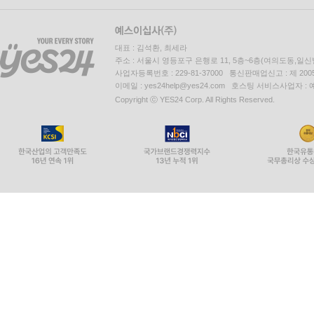
대표 : 김석환, 최세라
주소 : 서울시 영등포구 은행로 11, 5층~6층(여의도동,일신
사업자등록번호 : 229-81-37000 통신판매업신고 : 제 200
이메일 : yes24help@yes24.com 호스팅 서비스사업자 :
Copyright ⓒ YES24 Corp. All Rights Reserved.