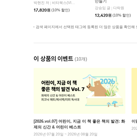
만들기
박현진 저
비타북스(VITABOOKS)
|
강승임 글
다락원
|
17,820
원
(10% 할인)
12,420
원
(10% 할인)
검색 페이지에서 선택된 태그에 등록된 더 많은 상품을 확인해 
이 상품의 이벤트
(10개)
[2026.vol.07] 어린이, 지금 이 책 좋은 책의 발견: 화
이
제의 신간 & 어린이 베스트
20
2026년 07월 20일 ~ 2026년 08월 20일