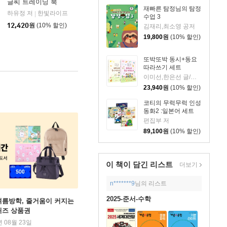
글씨 트레이닝 북
재빠른 탐정님의 탐정
하유정 저
한빛라이프
|
수업 3
12,420
원
(10% 할인)
김재리,최소영 공저
19,800
원
(10% 할인)
또박또박 동시+동요
따라쓰기 세트
이미선,한은선 글/권은재,루체 그림
23,940
원
(10% 할인)
코티의 무럭무럭 인성
동화2 :일본어 세트
편집부 저
89,100
원
(10% 할인)
이 책이 담긴
리스트
더보기
n*******9
님의 리스트
2025-준서-수학
여름방학, 줄거움이 커지는
퀴즈 상품권
년 08월 23일