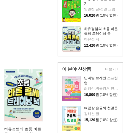
기
임민찬 글/정일 그림
16,020
원
(10% 할인)
하유정쌤의 초등 바른
글씨 트레이닝 북
하유정 저
12,420
원
(10% 할인)
이 분야 신상품
더보기
단계별 브레인 스프링
업
최영신,박윤경,박연희,신민철,배영의,배정희,김은주,오현주,김은희,이주은 저
10,800
원
(10% 할인)
여덟살 손글씨 첫걸음
김해선 글
15,120
원
(10% 할인)
하유정쌤의 초등 바른