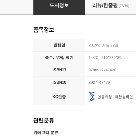
초등학생 반듯한 글씨체 만들기
도서정보
리뷰/한줄평
(76/79)
품목정보
발행일
2019년 07월 22일
쪽수, 무게, 크기
144쪽 | 210*280*20mm
ISBN13
9788927747420
ISBN10
8927747429
KC인증
인증유형 : 적합성확인
관련분류
카테고리 분류