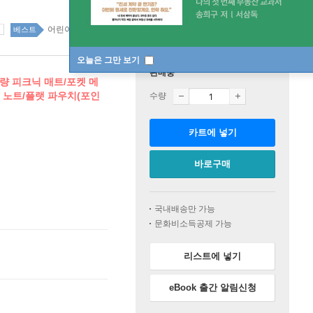
어린이 top100 1주
베스트
오늘은 그만 보기
판매중
초경량 피크닉 매트/포켓 메
 노트/플랫 파우치(포인
수량
카트에 넣기
바로구매
국내배송만 가능
문화비소득공제 가능
리스트에 넣기
eBook 출간 알림신청