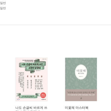
습일반
습일반
나도 손글씨 바르게 쓰
미꽃체 마스터북