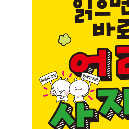
5장 자신을 다스림에 있어
부자유친 군신유의 / 부부유별 장유유서 / 붕우유신
목용필단 구용필지 / 시필사명 청필사총 / 색필사온
비례물시 비례물청 / 비례물언 비례물동 / 행필정직
상덕고지 연락중응 / 음식신절 언어공손 / 덕업상권
수신제가 치국지본 / 독서근검 기가지본 / 적선지가
의사필문 분사필난 / 언사필충 사사필경