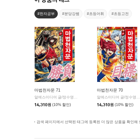
#한자공부
#분당강쌤
#초등어휘
#초등고전
마법천자문 71
마법천자문 70
알에스미디어 글/정수영 그림/강용철 감수
아울북
알에스미디어 글/정수영 그림/강용철 감수
|
14,310
원
(10% 할인)
14,310
원
(10% 할인)
검색 페이지에서 선택된 태그에 등록된 더 많은 상품을 확인해 