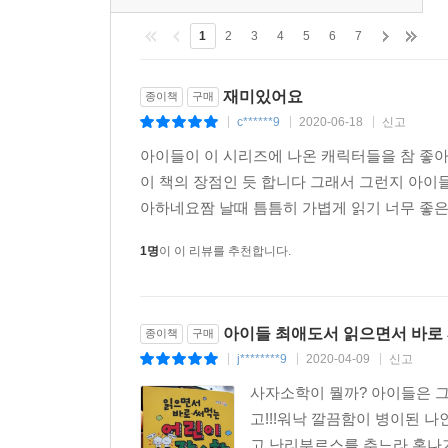
1
2
3
4
5
6
7
재미있어요
종이책
구매
c******9
2020-06-18
신고
|
|
|
아이들이 이 시리즈에 나온 캐릭터들을 참 좋
이 책의 장점인 듯 합니다 그래서 그런지 아이
아하네요짬 날때 틈틈히 가볍게 읽기 너무 좋은
1명
이 이 리뷰를 추천합니다.
아이들 최애도서 읽으면서 바로 
종이책
구매
j********9
2020-04-09
신고
|
|
|
사자소학이 뭘까? 아이들은 그
고!!!워낙 깔끔함이 병이된 
고 난리부르스를 추느라 혼나