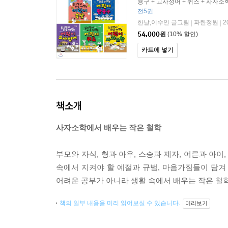
용구 + 고사성어 + 퀴즈 + 사자소
전5권
한날,이수인 글그림
파란정원
2
|
|
54,000
원
(10% 할인)
카트에 넣기
책소개
사자소학에서 배우는 작은 철학
부모와 자식, 형과 아우, 스승과 제자, 어른과 아
속에서 지켜야 할 예절과 규범, 마음가짐들이 담겨
어려운 공부가 아니라 생활 속에서 배우는 작은 철
책의 일부 내용을 미리 읽어보실 수 있습니다.
미리보기