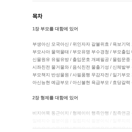
목차
1장 부모를 대함에 있어
부생아신 모국아신 / 위인자자 갈불위효 / 욕보기덕
부모사아 물역물태 / 부모유명 부수경청 / 부모출입
신물원유 유필유방 / 출입문호 개폐필공 / 물립문중
시좌친전 물거물와 / 음식친전 물출기성 / 신체발부
부모책지 반성물원 / 사필품행 무감자전 / 일기부모
아신능현 예급부모 / 아신불현 욕급부모 / 효당갈력
2장 형제를 대함에 있어
비지어목 동근이지 / 형제이이 행즉안행 / 침즉연금
일배지수 필분이음 / 일립지식 필분이식 / 일루지의
제수유과 수물성책 / 형제유선 필예우외 / 형제유실