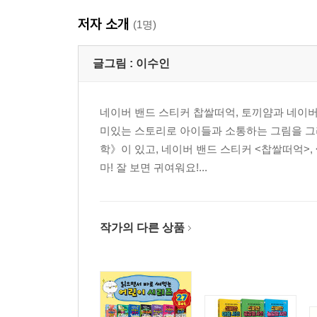
저자 소개
(1명)
글그림 :
이수인
네이버 밴드 스티커 찹쌀떠억, 토끼얌과 네이
미있는 스토리로 아이들과 소통하는 그림을 그
학》이 있고, 네이버 밴드 스티커 <찹쌀떠억>, 
마! 잘 보면 귀여워요!...
작가의 다른 상품