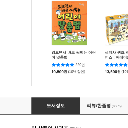
읽으면서 바로 써먹는 어린
세계사 퀴즈 직
이 맞춤법
피스 : 퍼레이
220건
10,800
원
(10% 할인)
13,500
원
(10
읽으면서 바로 써먹는 어린이 사자소학
도서정보
리뷰/한줄평
(83/75)