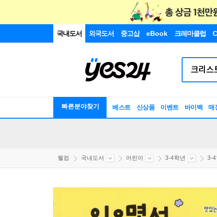
국내도서
외국도서
중고샵
eBook
크레마클럽
C
빠른분야찾기
베스트
신상품
이벤트
바이백
매
웰컴
국내도서
어린이
3-4학년
3-