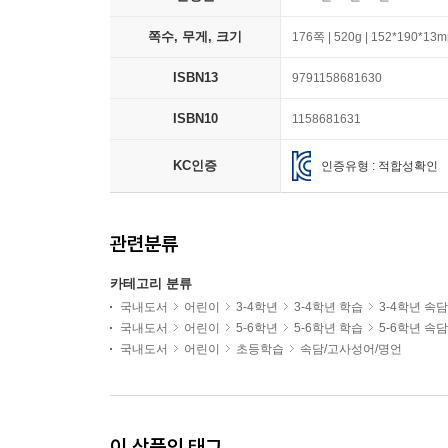
쪽수, 무게, 크기
176쪽 | 520g | 152*190*13
ISBN13
9791158681630
ISBN10
1158681631
KC인증
인증유형 : 적합성확인
관련분류
카테고리 분류
국내도서
어린이
3-4학년
3-4학년 학습
3-4학년 속
국내도서
어린이
5-6학년
5-6학년 학습
5-6학년 속
국내도서
어린이
초등학습
속담/고사성어/명언
이 상품의 태그