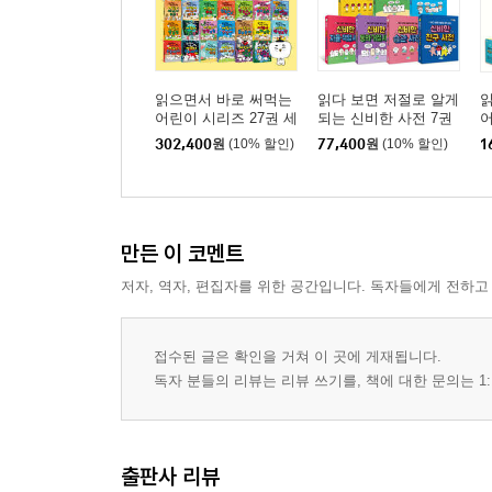
읽으면서 바로 써먹는
읽다 보면 저절로 알게
어린이 시리즈 27권 세
되는 신비한 사전 7권
트
세트
302,400
원
(10% 할인)
77,400
원
(10% 할인)
1
만든 이 코멘트
저자, 역자, 편집자를 위한 공간입니다. 독자들에게 전하고
접수된 글은 확인을 거쳐 이 곳에 게재됩니다.
독자 분들의 리뷰는 리뷰 쓰기를, 책에 대한 문의는 1:
출판사 리뷰