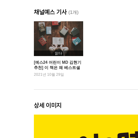
형능여차 제역효지 / 아유환락 형제역락 / 아유우환
채널예스 기사
(1개)
3장 스승과 어른을 대함에 있어
사사여친 필공필경 / 선생시교 제자시칙 / 근면공부
숙흥야매 물라독서 / 시습문자 자획해정 / 서책낭자
비이자지 유사교지 / 비이자행 유사도지 / 장자자유
읽다
연장이배 부이사지 / 아경인친 인경아친 / 아경인형
[예스24 어린이 MD 김현기
추천] 이 책은 왜 베스트셀
러인가?
2021년 10월 29일
4장 친구를 대함에 있어
인지재세 불가무우 / 이문회우 이우보인 / 우기정인
백사재니 불염자오 / 근묵자흑 근주자적 / 거필택린
상세 이미지
붕우유과 충고선도 / 인무책우 이함불의 / 면찬아선
언이불신 비직지우 / 견선종지 지과필개 / 염인책자
지심이교 물여면교