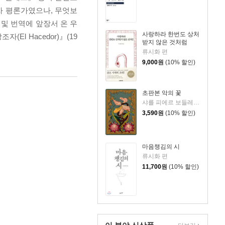
자 평론가였으나, 무엇보
및 번역에 앞장서 온 우
사랑하라 한번도 상처
l Hacedor)』(19
받지 않은 것처럼
류시화 편
9,000
원
(10% 할인)
초판본 악의 꽃
샤를 피에르 보들레르 저/이효숙 역
3,590
원
(10% 할인)
마음챙김의 시
류시화 편
11,700
원
(10% 할인)