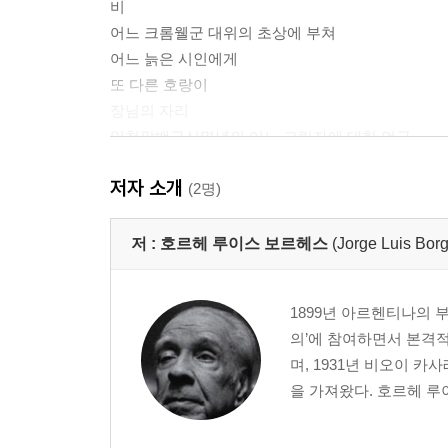
비
어느 크롬웰군 대위의 초상에 부쳐
어느 늙은 시인에게
또 다른 호랑이
장님의 자리
일천팔백구십몇년의 어느 그림자에 대한 언급
프란시스코 보르헤스 대령(1833-1874)의 죽음에 
저자 소개
A. R에 대한 회상
(2명)
보르헤스 가문
루이스 드 카몽이스에게
저 :
호르헤 루이스 보르헤스
(Jorge Luis Bor
일천구백이십몇년
송가 1960
1899년 아르헨티나의 
아리오스토와 아랍인들
의’에 참여하면서 본격
앵글로 색슨 문법 공부를 시작하며
며, 1931년 비오이 
누가복음 23장
을 가져왔다. 호르헤 루
아드로게
시학