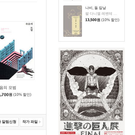
나비, 돌 칼날
팔 다니엘 레벤테 저/최소담 역
13,500
원
(10% 할인)
음의 모범
,700
원
(10% 할인)
 알림신청
작가 파일