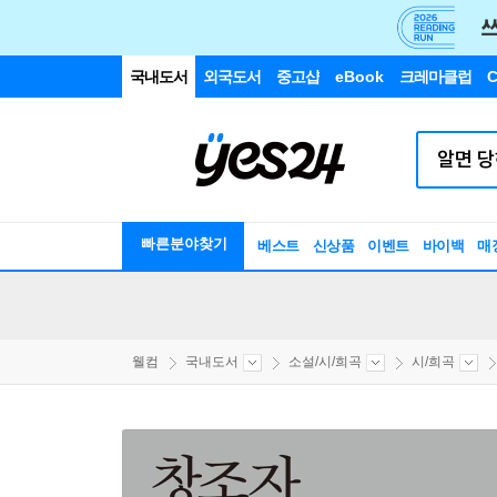
국내도서
외국도서
중고샵
eBook
크레마클럽
C
빠른분야찾기
베스트
신상품
이벤트
바이백
매
웰컴
국내도서
소설/시/희곡
시/희곡