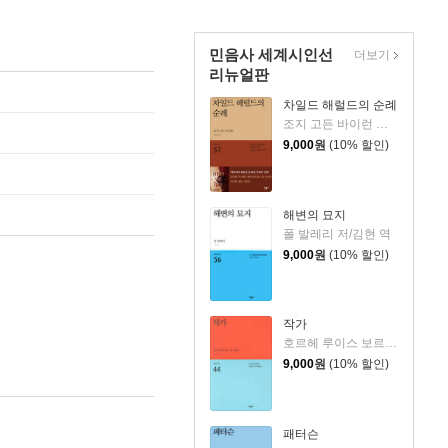
민음사 세계시인선
더보기
리뉴얼판
차일드 해럴드의 순례
조지 고든 바이런 저/황동규 역
9,000
원
(10% 할인)
해변의 묘지
폴 발레리 저/김현 역
9,000
원
(10% 할인)
작가
호르헤 루이스 보르헤스 저/우석균 역
9,000
원
(10% 할인)
패터슨