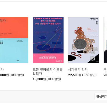
S AIRES
작가
모든 빗방울의 이름을
세계문학 강의
죽
알았다
석균)
,000
원
(10% 할인)
22,500
원
(10% 할인)
20
15,300
원
(10% 할인)
관심작가