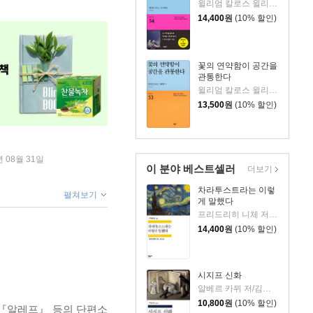
윌리엄 칼로스 윌리엄스 저/정은귀 역
14,400
원
(10% 할인)
꽃의 연약함이 공간을
관통한다
윌리엄 칼로스 윌리엄스 저/정은귀 역
13,500
원
(10% 할인)
년 08월 31일
이 분야 베스트셀러
더보기
차라투스트라는 이렇
펼쳐보기
게 말했다
프리드리히 니체 저/장희창 역
14,400
원
(10% 할인)
시지프 신화
알베르 카뮈 저/김화영 역
10,800
원
(10% 할인)
 『알레프』 등의 단편소