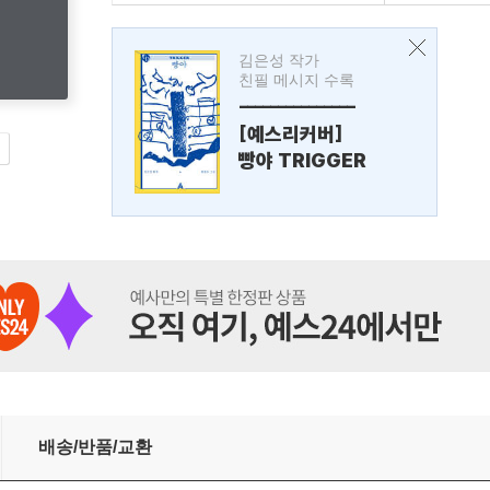
김은성 작가
친필 메시지 수록
---------------
[예스리커버]
빵야 TRIGGER
배송/반품/교환