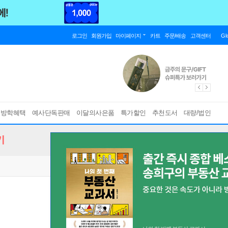
로그인
회원가입
마이페이지
카트
주문/배송
고객센터
Gl
름방학혜택
예사단독판매
이달의사은품
특가할인
추천도서
대량/법인
기