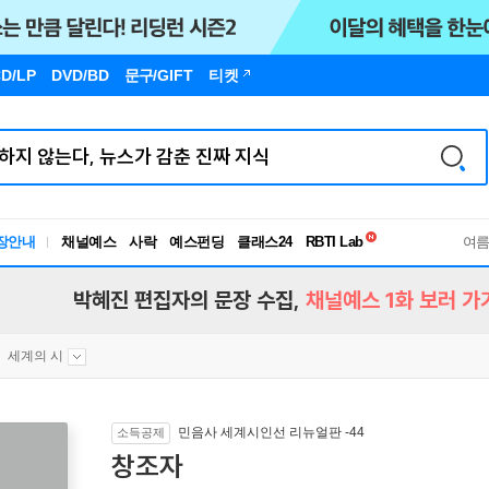
D/LP
DVD/BD
문구
/GIFT
티켓
독서유형검사
RBTI Lab
장안내
채널예스
사락
예스펀딩
클래스24
독서유형검사
여
박혜진 편집자의 문장 수집,
채널예스 1화 보러 가
세계의 시
민음사 세계시인선 리뉴얼판 -44
소득공제
창조자