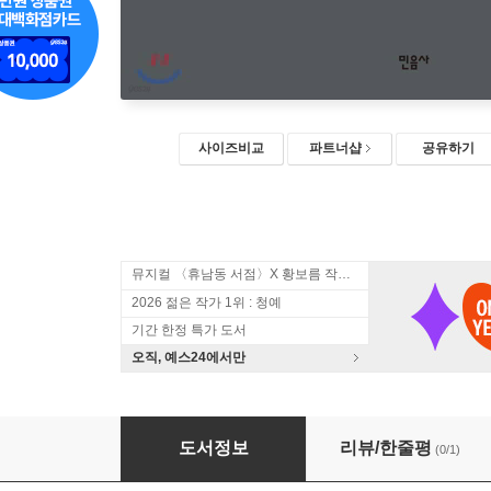
사이즈비교
파트너샵
공유하기
뮤지컬 〈휴남동 서점〉X 황보름 작가 북토크
2026 젊은 작가 1위 : 청예
기간 한정 특가 도서
오직, 예스24에서만
창조자
도서정보
리뷰/한줄평
(0/1)