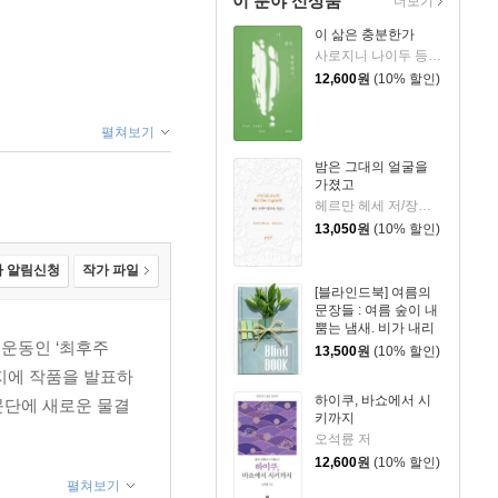
이 분야 신상품
더보기
이 삶은 충분한가
사로지니 나이두 등저/최인 등역
12,600
원
(10% 할인)
펼쳐보기
밤은 그대의 얼굴을
가졌고
헤르만 헤세 저/장혜경 역
13,050
원
(10% 할인)
 알림신청
작가 파일
[블라인드북] 여름의
문장들 : 여름 숲이 내
뿜는 냄새. 비가 내리
면 그 향기가 더욱 짙
 운동인 ‘최후주
13,500
원
(10% 할인)
어져서 그 속에 있는
지에 작품을 발표하
인간까지 푸르러지는
듯한 착각이 듭니다.
하이쿠, 바쇼에서 시
 문단에 새로운 물결
키까지
오석륜 저
12,600
원
(10% 할인)
펼쳐보기