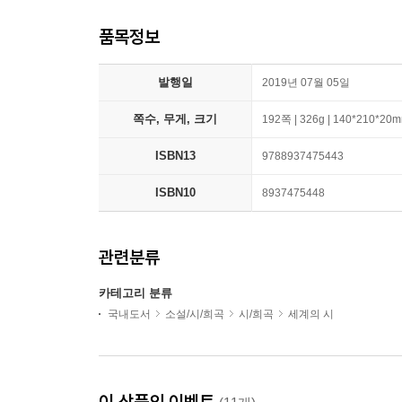
품목정보
발행일
2019년 07월 05일
쪽수, 무게, 크기
192쪽 | 326g | 140*210*20
ISBN13
9788937475443
ISBN10
8937475448
관련분류
카테고리 분류
국내도서
소설/시/희곡
시/희곡
세계의 시
이 상품의 이벤트