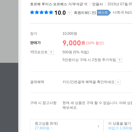
호르헤 루이스 보르헤스
저/
우석균
역
민음사
2019년 07월 0
10.0
시/희곡 top1
회원리뷰(
1
건)
베스트
정가
10,000원
9,000
원
판매가
(10% 할인)
YES포인트
500원 (5% 적립)
5만원이상 구매 시 2천원 추가적립
결제혜택
카드/간편결제 혜택을 확인하세요
구매 시 참고사항
현재 새 상품은 구매 할 수 없습니다. 아래 
해보세요.
중고상품 (6개)
이 상품을 팔기
27,800원 ~
매입가 1,000