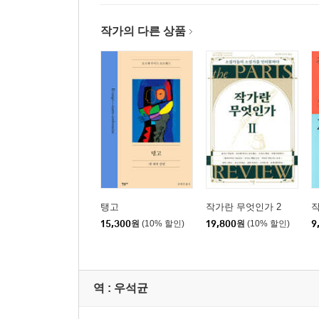
2부 부에노스아이레스의 열기 FERVOR DE BUENO
작가의 다른 상품
거리
키로가 장군이 황천행 마차를 타고 가네
부에노스아이레스의 신화적 창건
순환하는 밤
추측의 시
골렘
주(註)
작가 연보
탱고
작가란 무엇인가 2
작품에 대하여: 보르헤스의 시원(始原)을 찾아서(우
15,300
원
(10% 할인)
19,800
원
(10% 할인)
9
추천의 글: 보르헤스의 또 다른 도서관(송재학)
역 :
우석균