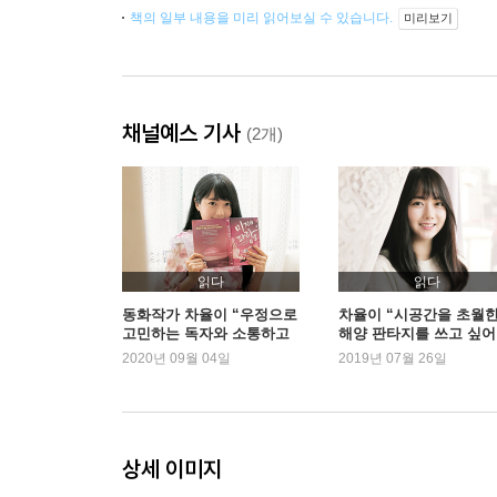
책의 일부 내용을 미리 읽어보실 수 있습니다.
미리보기
채널예스 기사
(2개)
읽다
읽다
동화작가 차율이 “우정으로
차율이 “시공간을 초월
고민하는 독자와 소통하고
해양 판타지를 쓰고 싶어
싶어요”
요”
2020년 09월 04일
2019년 07월 26일
상세 이미지