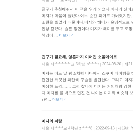
|
|
다르지 않기 때문이다. 서로 인종도, 외모도, 성격
친구가 추천해줘서 이 책을 읽게 되었다.바다의 신비
마음, 상처를 보듬어 줄 줄 아는 따스함이 이 둘을 
미지가 마음에 들었다.어느 순간 과거로 가버렸지만, 
소원을 빌었기 때문이다.미지와 해미가 운명적으로 
인상 깊었다. 슬픈 장면이다.미지가 해미를 두고 도망
이야기의 절정에 다다르자 이 둘의 우정은 마침내 
책감이 ...
더보기
과연 그 결정은 무엇일까? 그리고 마침내 이야기의
‘미지와 해미의 우정이 푸르게 빛나 보인다.’(김가은
친구가 필요해, 영혼까지 이어진 소울메이트
털어놓는 모습에 부러움도 느꼈다. 나도 그런 친구가
서울 서***********교 6학년 b******t
2024-08-20
제21
|
|
나면 자신의 친구 관계를 되돌아보며 한 뼘 더 성장
미지는 어느 날 평소처럼 바다에서 스쿠버 다이빙을 하
전만한 깨끗한 파란색 구슬을 발견한다. 그리고 미지
· 전문가 심사위원단 심사평 중에서
이상한 느낌……. 그런 찰나에 미지는 거인처럼 강한
다.미지를 물 밖으로 던진 건 나이는 미지와 비슷해 
7년...
더보기
뛰어난 상상력으로 창조한 여러 캐릭터와 종횡무진
핵심을 잘 지켜냈고 빤한 결말을 맺지 않았다는 점이
(무협 로맨스소설 작가)
미지의 파랑
서울 서******교 4학년 z******8
2022-09-13
제19회 
|
|
· 걸스 심사위원단 심사평 중에서