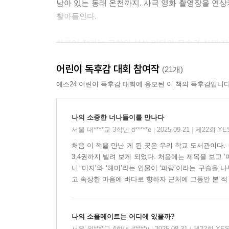
남아 있는 동래 온천까지. 사극 영화 촬영장을 연
빨아들인다.
차율이 작가는 고향인 부산 바다의 모습과 실제 
등의 사실적인 묘사, 깊은 바닷속 해초와 물고기 등
어린이 독후감 대회 참여작
(21개)
인종을 초월한 인어와 인간의 신비로운 우정
예스24 어린이 독후감 대회에 응모된 이 책의 독후감입니다
마음 깊은 곳이 맞닿으며 소울메이트가 되다!
나의 소중한 너나들이를 만나다
미지는 소울메이트를 어느 때보다도 간절히 바란
서울 대****교 3학년 d*****e
2025-09-21
제22회 Y
|
|
재혼하게 되면서 미지의 외로움이 더욱 깊어졌기 
처음 이 책을 만난 게 된 곳은 우리 학교 도서관이다.
‘해미’!
3,4권까지 빌려 보게 되었다. 처음에는 제목을 보고 
니 ‘미지’와 ‘해미’라는 인물이 ‘파랑’이라는 구슬
해미는 미지와 같은 또래임에도 불구하고 뛰어난 
고 속상한 마음에 바다로 향하자 근처에 그동안 본 적 
기회를 엿보던 미지는 어느 날 왜구의 화살을 맞아
상처와 닮은 점을 발견하면서, 미지와 해미에게 비
나의 소울메이트는 어디에 있을까?
조선 시대와 인어라는 낯선 배경과 소재에도 불구
서울 원****교 4학년 j*****u
2025-08-31
제22회 YE