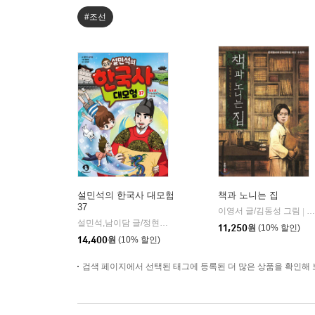
#조선
설민석의 한국사 대모험
책과 노니는 집
37
이영서 글/김동성 그림
문
|
설민석,남이담 글/정현희 그림/강석화 감수
단꿈아이
|
11,250
원
(10% 할인)
14,400
원
(10% 할인)
검색 페이지에서 선택된 태그에 등록된 더 많은 상품을 확인해 