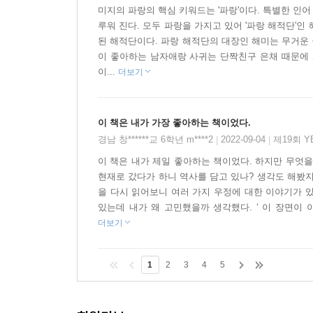
미지의 파랑의 핵심 키워드는 '파랑'이다. 특별한 인
루워 진다. 모두 파랑을 가지고 있어 '파랑 해적단'
시대를 거슬러 펼쳐진 환상적인 모험 속에서 싹트
된 해적단이다. 파랑 해적단의 대장인 해미는 무거운 
파랑에 담긴 해미와 미지의 소망이 나를 미소 짓게 만
이 좋아하는 남자애랑 사귀는 단짝친구 은채 때문에 
이...
더보기
신비롭고 참신한 소재, 미지와 해미의 감동적인 우정
5학년)
이 책은 내가 가장 좋아하는 책이었다.
경남 창******교 6학년 m****2
2022-09-04
제19회 
너무 재미있어서 책을 덮지 않고 한 번에 읽어 버
|
|
마음을 사로잡았다. - 박예지(신기초등학교 5학년)
이 책은 내가 제일 좋아하는 책이었다. 하지만 무엇을
현재로 갔다가 하니 역사를 담고 있나? 생각도 해봤지
을 다시 읽어보니 여러 가지 우정에 대한 이야기가 
인어와 사람의 우정과 파랑 구슬이 신비로웠다. 진
있는데 내가 왜 고민했을까 생각했다. ‘ 이 장면이 
깨지는 신선한 이야기였다. - 심서연(원효초등학교 
더보기
인어라는 판타지, 한국에서는 낯선 소재인 ‘해적’을 
1
2
3
4
5
아이와 현대 아이의 문화적 충돌이 재미있었다. - 
현재와 과거를 잊는 우정 이야기를 읽는 내내 절친