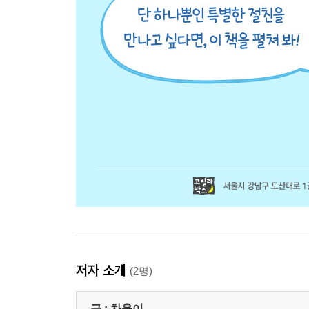
저자 소개
(2명)
글 :
차율이