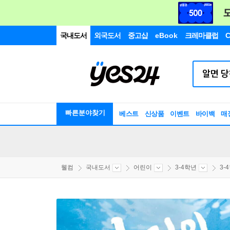
국내도서
외국도서
중고샵
eBook
크레마클럽
C
빠른분야찾기
베스트
신상품
이벤트
바이백
매
웰컴
국내도서
어린이
3-4학년
3-