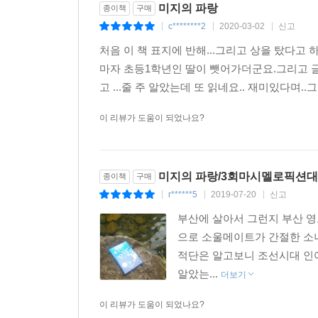
미지의 파랑
종이책
구매
c********2
2020-03-02
신고
|
|
|
처음 이 책 표지에 반해...그리고 상을 탔다고
마자 초등1학년인 딸이 뺏어가더군요.그리고 글이
고 ...줄 주 알았는데 또 읽네요.. 재미있다며..
이 리뷰가 도움이 되었나요?
미지의 파랑/3회마시멜로픽션
종이책
구매
r******5
2019-07-20
신고
|
|
|
부산에 살아서 그런지 부산 영
으로 소울메이트가 간절한 소녀
적단은 알고보니 조선시대 인어
알았는...
더보기
이 리뷰가 도움이 되었나요?