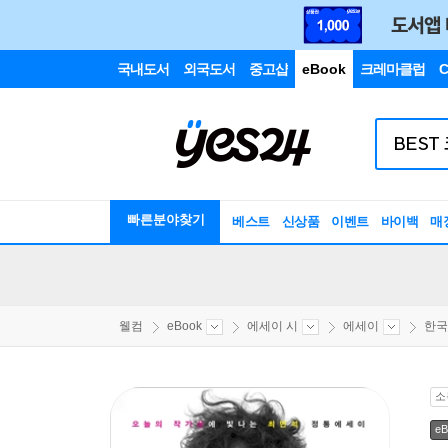
국내도서
외국도서
중고샵
eBook
크레마클럽
C
빠른분야찾기
베스트
신상품
이벤트
바이백
매
웰컴
eBook
에세이 시
에세이
한국
소
eB