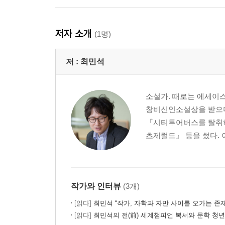
저자 소개
(1명)
저 :
최민석
소설가. 때로는 에세이스
창비신인소설상을 받으며
『시티투어버스를 탈취하
츠제럴드』 등을 썼다. 
작가와 인터뷰
(3개)
[읽다]
최민석 “작가, 자학과 자만 사이를 오가는 존재
[읽다]
최민석의 전(前) 세계챔피언 복서와 문학 청