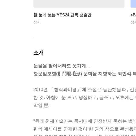
한 눈에 보는 YES24 단독 선출간
e
상시
상
소개
눈물을 팔아서라도 웃기게…
항문발모형(肛門發毛形) 문학을 지향하는 최민석 
2010년 「창작과비평」에 소설로 등단했을 때, 
한 것. 아침에 눈 뜨고, 명상하고, 글쓰고, 오후
막일 뿐.
“원래 천재예술가는 동시대에 인정받지 못하는 법”
편씩 에세이를 연재한 것이 한 권의 책으로 완성됬다