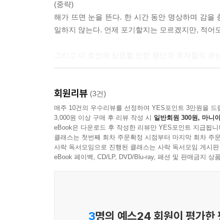
(중략)
해가 뜨면 눈을 뜬다. 한 시간 동안 명상하며 감을
일하지 않는다. 언제 포기할지는 모르겠지만, 적어도
그리고 이 호언에 상응할 만한 평단과 독자들의 관
면 이야기가 매끄럽겠지만, 사실 그가 맞이한 것
회원리뷰
고지서뿐이었다. 그는 “원래 천재예술가는 동시대에
(3건)
매주 10건의 우수리뷰를 선정하여 YES포인트 3만원을 드
3,000원 이상 구매 후 리뷰 작성 시
일반회원 300원, 마니아
그러다 바이오리듬이 몹시 좋지 못한 어느 날, 개나 
eBook은 다운로드 후 작성한 리뷰만 YES포인트 지급됩니
글로.
클래스는 첫번째 회차 주문확정 시점부터 마지막 회차 주문
사락 독서모임으로 진행된 클래스는 사락 독서모임 게시판
“내 자신과 B급 취향 독자들을 위해 매주 한 편씩 
eBook 페이백, CD/LP, DVD/Blu-ray, 패션 및 판매금
그러나 그의 선언이 항시 그러하듯 이번에도 오류
파악했으나, “글로 쓴 약속은 지킨다”는 전혀 지킬
말하자면, 이 책은 그(우매한 선언, 다시 말해 개나
3
명의 예스24 회원이 평가한