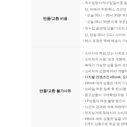
직수입양서/직수입일서중 일
단, 아래의 주문/취소 조건인
오늘 00시 ~ 06시 30분 
반품/교환 비용
오늘 06시 30분 이후 주문
직수입 음반/영상물/기프트 
단, 당일 00시~13시 사이
박스 포장은 택배 배송이 가
소비자의 책임 있는 사유로 
소비자의 사용, 포장 개봉에 
복제가 가능한 상품 등의 포장을 
소비자의 요청에 따라 개별
디지털 컨텐츠인 eBook, 
eBook 대여 상품은 대여 기
모바일 쿠폰 등록 후 취소/환
반품/교환 불가사유
중고상품이 구매확정(자동 
LP상품의 재생 불량 원인이 기
시간의 경과에 의해 재판매가
전자상거래 등에서의 소비자
eBook 세트 상품은 일괄 
1개의 상품으로 취급 및 판매