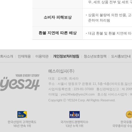
우, 세트 상품 전부 및 세트
상품의 불량에 의한 반품, 교
소비자 피해보상
준하여 처리됨
환불 지연에 따른 배상
대금 환불 및 환불 지연에 
회사소개
인재채용
이용약관
개인정보처리방침
청소년보호정책
도서홍보안내
대표 : 김석환, 최세라
주소 : 서울시 영등포구 은행로 11, 5층~6층(여의도동,일신
사업자등록번호 : 229-81-37000 통신판매업신고 : 제 200
이메일 : yes24help@yes24.com 호스팅 서비스사업자 :
Copyright ⓒ YES24 Corp. All Rights Reserved.