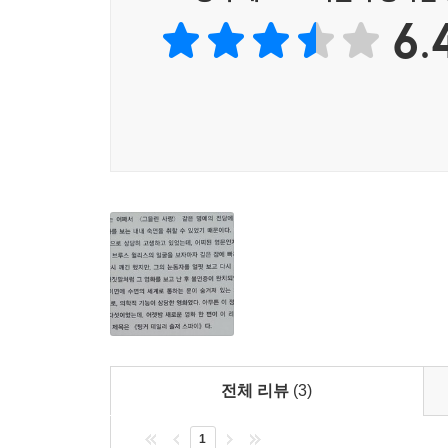
6.
비록 이 책이 그의 허풍형 선언증의 산물이긴 하
가벼워질 만하면 심심찮게 등장하는 쓸쓸한 정서는, 
“되는 대로 다 때려 부은 비빔밥식 에세이가 아니냐!
갈대와 같은 법”이란 또 한 번 자신과 하등 상관없는
눈물의 대서사시’란 제목에 걸맞게 2년마다 일상을 
‘노년, 여전한 방황, 좌절……’식이 될지 안 될지는 
덧붙여,
스웨덴 왕립과학아카데미에 고함.
현재 세계문학의 흐름은 지나친 엄숙주의에 빠져 있
이건 모두 노벨문학상이 무게를 잔뜩 잡은 작품에 계
독자는 노벨문학상 수상작을 이해하지 못해 괴리감
이는 ‘인류복지에 공헌한 작가’보다는
전체 리뷰
(3)
‘인류의 자괴감에 공헌한 작가’에게 상을 주는 아이
누구나 이해하고, 공감하고, 비웃고,
1
‘이까짓 거 나도 쓸 수 있다’ 하는 만만한 글이 진