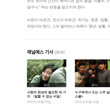
유의 유머와 간간이 배어나는 삶의 통찰, 아울러 가
냈구나.” 하는 반응을 일으키게 한다.
비판이 따르건, 찬사가 따르건, 작가는 ‘청춘, 방
작정이라 한다. 그의 말마따나 제목이 ‘중년, 방황, 좌
채널예스 기사
(25개)
읽다
읽다
사랑의 완성에 필요한 세 가
누구에게나 오는 스무 살
지 〈말할 수 없는 비밀〉
스물>
2015년 06월 05일
2015년 04월 10일