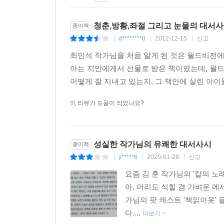
군림하는 것은 어렵다.
하지만, 용기를 주는 것은 더 어렵다.
청춘,방황,좌절 그리고 눈물의 대서
종이책
노벨문학상을 주관하는 스웨덴 왕립과학아카데미
d********0
2012-12-15
신고
|
|
|
최민석의 이러한 희생적 글쓰기의 자세를 지금이라
최민석 작가님을 처음 알게 된 것은 월드비전에
아는 지인에게서 선물로 받은 책이였는데, 월드
어떻게 잘 지내고 있는지, 그 책안에 실린 아이들
이 리뷰가 도움이 되었나요?
성실한 작가님의 유쾌한 대서사시
종이책
y*****6
2020-01-28
신고
|
|
|
요즘 김 훈 작가님의 '칼의 노
아, 머리도 식힐 겸 가벼운 에
가님의 팟 캐스트 '책읽아웃'
다....
더보기