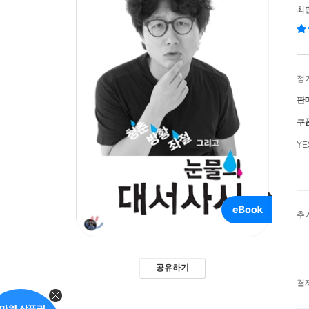
최
정
판
쿠
Y
추
공유하기
결