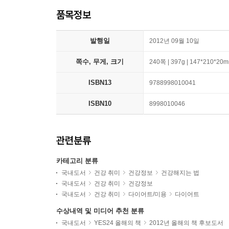
품목정보
발행일
2012년 09월 10일
쪽수, 무게, 크기
240쪽 | 397g | 147*210*20
ISBN13
9788998010041
ISBN10
8998010046
관련분류
카테고리 분류
국내도서
건강 취미
건강정보
건강해지는 법
국내도서
건강 취미
건강정보
국내도서
건강 취미
다이어트/미용
다이어트
수상내역 및 미디어 추천 분류
국내도서
YES24 올해의 책
2012년 올해의 책 후보도서