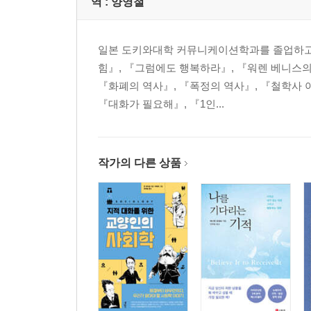
역 :
양영철
동면이 끝난 곰은 어떻게 곧바로 일어설 수 있을까
체내 시계는 아침 햇살에 초기화된다
아침에 상쾌하게 일어나는 요령
일본 도키와대학 커뮤니케이션학과를 졸업하고 
아침에 일어나서 꼭 물을 마실 필요는 없다
힘』, 『그럼에도 행복하라』, 『워렌 베니스의
건강을 위해 운동은 하지 않는다
『화폐의 역사』, 『폭정의 역사』, 『철학사 아
종아리와 등근육이 ‘혈액펌프’가 된다
『대화가 필요해』, 『1인...
3분 만에 만 보 걷기 효과
휴간일은 필요하지 않다
디저트와 술은 비싼 걸로 조금만
작가의 다른 상품
몸을 지나치게 따뜻하게 하는 것도 ‘냉증’의 원인이
체온을 높인다고 면역력은 높아지지 않는다
열이 나면 옷을 얇게 입어라
5
자연의 순리에 따르며 살자
싫은 일에 좋은 일을 끼워넣자
화분증에는 구강호흡이 효과적이다