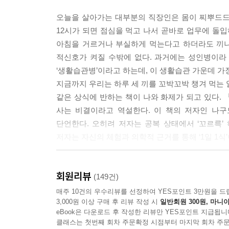
오늘을 살아가는 대부분의 직장인은 몸이 찌뿌드드
기본적으로 먹고 싶은 것이라면 무엇을 얼마만큼 먹든
12시가 되면 점심을 먹고 나서 곧바로 업무에 돌입
지만 하루 한 끼 식생활을 그렇게 단순하게 생각해서
아침을 거르거나 부실하게 먹는다고 하더라도 끼니
우리의 몸도 정말로 필요한 것을 요구한다. 그것은 
적신호가 켜질 수밖에 없다. 과거에는 성인병이라
누군가 내게 뭘 먹고 싶은지 물어본다면 ‘현미와 건더
‘생활습관병’이라고 하는데, 이 생활습관 가운데 가
의 식단이므로 크게 한 접시를 먹는다고 해도 칼로리를
지금까지 우리는 하루 세 끼를 꼬박꼬박 챙겨 먹는 
3
같은 상식에 반하는 책이 나와 화제가 되고 있다. 
사는 비결이라고 역설한다. 이 책의 저자인 나구
나는 ‘하루 한 끼’ 식생활을 시작한 지 벌써 10년
단언한다. 오히려 저자는 공복 상태에서 ‘꼬르륵’ 
무척 좋다. 하지만 ‘하루 한 끼’ 식생활이 지향하는
저자는 자신의 체험과 의학적 근거를 통해 ‘1일 1
걸리지 않고, 여러 가지 검사에서 정상이라고 해도 
러지는 일도 있다. 내가 지향하는 건강이란 그런 
‘꼬르륵’ 하고 소리가 나면 장수 유전자가 발동하고
허리로 상징되는 외양의 젊음과 아름다움을 달성했을 때
회원리뷰
공복의 효과를 최초로 밝힌 획기적인 건강서
(149건)
25
매주 10건의 우수리뷰를 선정하여 YES포인트 3만원을 드
3,000원 이상 구매 후 리뷰 작성 시
일반회원 300원, 마니아
최근 영국 노화 연구진의 연구 결과에 따르면 쥐의 음
건강할 때에는 자신이 병에 걸리는 일은 상상조차 할 
eBook은 다운로드 후 작성한 리뷰만 YES포인트 지급됩니
수명은 인간의 삶으로 치면 20년에 해당한다고 한다
는 생각에 당신은 지금도 건강을 소홀히 다루고 
클래스는 첫번째 회차 주문확정 시점부터 마지막 회차 주문