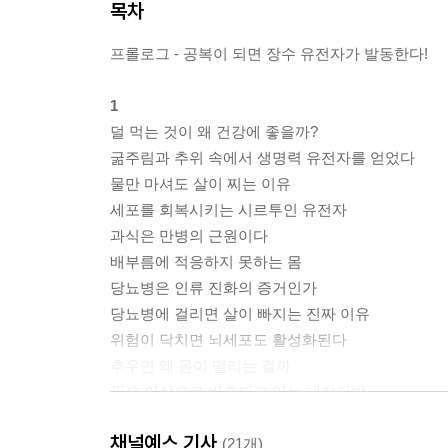
목차
프롤로그 - 공복이 되면 장수 유전자가 발동한다!
1
덜 먹는 것이 왜 건강에 좋을까?
굶주림과 추위 속에서 생명력 유전자를 얻었다
물만 마셔도 살이 찌는 이유
세포를 회복시키는 시르투인 유전자
과식은 만병의 근원이다
배부름에 적응하지 못하는 몸
당뇨병은 인류 진화의 증거인가
당뇨병에 걸리면 살이 빠지는 진짜 이유
위험이 닥치면 뇌세포도 활성화된다
추우면 왜 몸이 떨리는 걸까
필요 이상으로 비축되고 있는 내장지방
비만이 수명을 줄이는 진짜 이유
채널예스 기사
‘하루 한 끼’ 식생활은 궁극의 건강법이다
(21개)