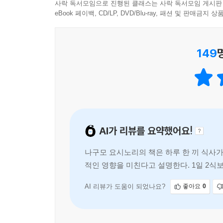
현대 의학도 분명하게 증명하고 있는데, 그 강력한
사락 독서모임으로 진행된 클래스는 사락 독서모임 게시판
해볼 시기이다. 책을 따라 생활습관을 바로잡으면 
병을 동시에 막아주는 기능에도 관여하고 있다. 그런
eBook 페이백, CD/LP, DVD/Blu-ray, 패션 및 판매금
한 노인이 되는 것이 아니다. 그 건강이 겉으로 드
인간이 하루 세 끼를 먹은 것은 100년도 채 안 
않으면 생명력 유전자는 작동하지 않는다. 때문에
---p.233
149
상태가 반드시 필요하며 적절한 공복 상태를 유지하기 
생활을 해온 저자는 57세의 나이에도 혈관 나이가 
1식’이 어려운 것은 아니다. 인체 세포가 52일 
몸이 살아나는 효과를 볼 수 있다.
세계 최장수국 일본에서 화제를 불러일으키며 단숨에 
AI가 리뷰를 요약했어요!
쉽다! 누구나 할 수 있다! 효과적이다!
나구모 요시노리의 책은 하루 한 끼 식사가
세계 최장수국인 일본에서 출간되자마자 베스트셀러에
적인 영향을 미친다고 설명한다. 1일 2식
내용들은 어렵지 않다. 보통의 건강서와 달리 금주
복 상태를 유지하는 것이 중요하
시작하여 단기간에 최대의 효과를 보는 것이 나구모식 건
포기 못 해.’ 했던 사람들도 책을 읽으면서 모든 것
AI 리뷰가 도움이 되었나요?
좋아요
0
중반을 넘어가며 하루하루 몸이 다르다고 느끼는
것이다.