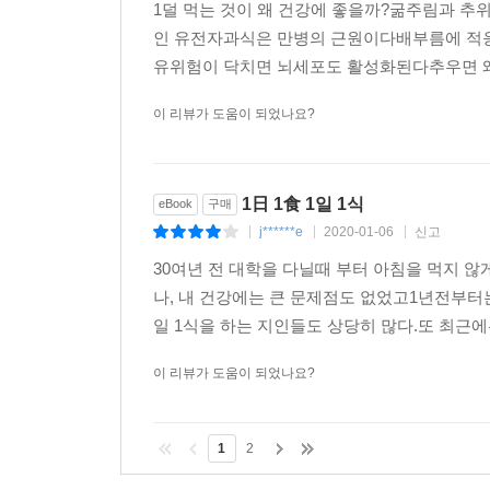
a******0
2020-06-01
신고
|
|
|
1덜 먹는 것이 왜 건강에 좋을까?굶주림과 
인 유전자과식은 만병의 근원이다배부름에 적응
유위험이 닥치면 뇌세포도 활성화된다추우면 왜 
이 리뷰가 도움이 되었나요?
1日 1食 1일 1식
eBook
구매
j******e
2020-01-06
신고
|
|
|
30여년 전 대학을 다닐때 부터 아침을 먹지 
나, 내 건강에는 큰 문제점도 없었고1년전부터는
일 1식을 하는 지인들도 상당히 많다.또 최근에
이 리뷰가 도움이 되었나요?
1
2