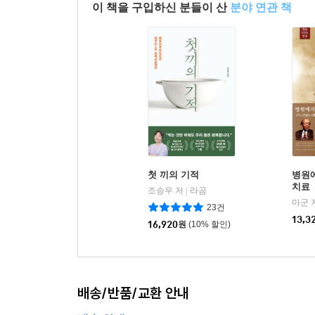
이 책을 구입하신 분들이 산
분야 연관 책
첫 끼의 기적
병원
치료
조승우 저
라곰
|
23건
13,3
16,920
원
(10% 할인)
배송/반품/교환 안내