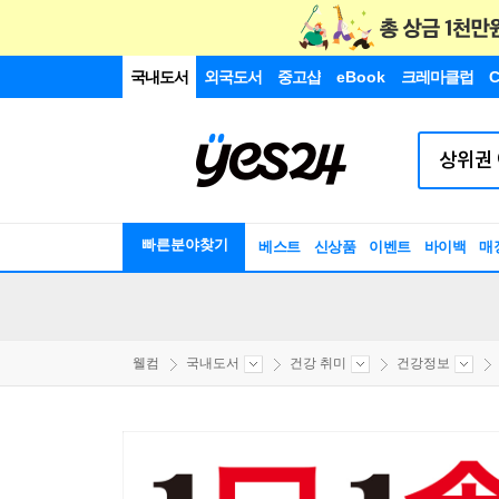
국내도서
외국도서
중고샵
eBook
크레마클럽
C
빠른분야찾기
베스트
신상품
이벤트
바이백
매
웰컴
국내도서
건강 취미
건강정보