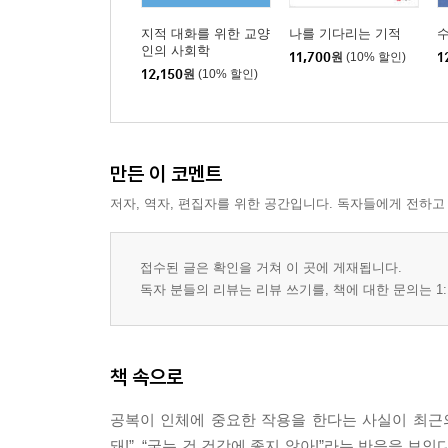
스위치를 분명히 켜고 끈다
곧바로 잠들 수 있는 마법의 주문
지적 대화를 위한 교양
나를 기다리는 기적
인의 사회학
틀에 박힌 생활의 위대함
11,700
원
(10% 할인)
1
12,150
원
(10% 할인)
파트너나 애완동물과 함께하면 오래 산다
동물은 무익한 살생을 하지 않는다
감사하는 마음으로 ‘지나침 없는’ 생활을 하자
포식을 멈춰야 한다
만든 이 코멘트
우리가 1일 1식을 실천하는 의미
저자, 역자, 편집자를 위한 공간입니다. 독자들에게 전하고
생활습관을 바로잡으면 건강은 저절로 온다
마지막까지 ‘건강하고 활기차게’ 보내자
접수된 글은 확인을 거쳐 이 곳에 게재됩니다.
에필로그 - 매끈한 피부와 잘록한 허리를 위하여
독자 분들의 리뷰는 리뷰 쓰기를, 책에 대한 문의는 1:
책 속으로
공복이 인체에 중요한 작용을 한다는 사실이 최근의
돼!”, “굶는 건 건강에 좋지 않아!”라는 반응을 보