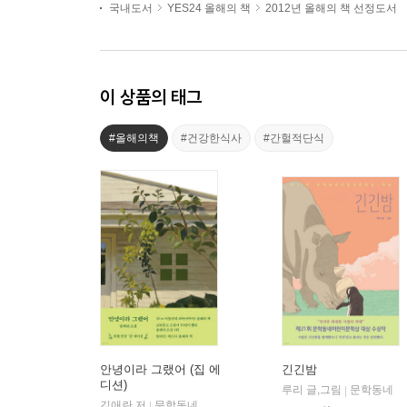
국내도서
YES24 올해의 책
2012년 올해의 책 선정도서
이 상품의 태그
#올해의책
#건강한식사
#간헐적단식
안녕이라 그랬어 (집 에
긴긴밤
디션)
루리 글,그림
문학동네
|
김애란 저
문학동네
|