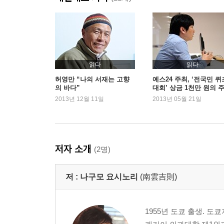
2
누구나 할 수 있는 1일 1식 습관
식사량을 쉽게 줄이는 1즙 1채 다이어트
무리 없이 하루 한 끼 식생활로 바꾸려면
읽다
읽다
하루 중 언제 먹는 것이 좋을까
허영만 “나의 서재는 고향
예스24 주최, ‘전국민 퀴
의 바다”
대회’ 상금 1천만 원의 
하루 한 끼라면 무엇을 먹어도 좋다
공은?
2013년 12월 11일
2013년 05월 21일
뱃속에서 꼬르륵 하고 울리는 것을 즐겨라
공복에 차나 커피를 마시면 안 된다
하루 한 끼만 먹는데 영양 상태가 괜찮을까
통째로 완전식품을 섭취한다
저자 소개
(2명)
채소에 버릴 부분은 없다
세계가 주목하는 전통식
저 :
나구모 요시노리
(南雲吉則)
통째로 먹는 식문화로 돌아가야 한다
청어의 지방은 왜 몸에 좋은가
정말로 하루에 30가지 음식을 먹어야 할까
1955년 도쿄 출생. 
비만이 되지 않기 위한 4가지 조건