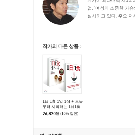
케카이 의과대학 제1외과
설탕의 과도한 섭취는 수명을 줄인다
업. '여성의 소중한 가슴
동물은 사냥감에 소금을 뿌려 먹지 않는다
실시하고 있다. 주요 저서
‘건강에 좋은 소금’은 없다
칼슘은 ‘걷기’로 보충한다
건강은 곧 아름다움이다
작가의 다른 상품
3
1일 1식 생활로 몸이 달라진다
하루 한 끼 식생활의 하루 흐름
꼬르륵 하고 배가 울리는 비밀과 그 효능
한 끼를 먹는 순간 ‘식욕 억제 호르몬’이 분비된다
체중 감량 +α 효과
1日 1食 1일 1식 + 오늘
4
부터 시작하는 1日1食
레시피
26,820
원
(10% 할인)
1일 1식 생활을 습관화하자
밥을 먹었으면 곧바로 자라
젊음을 가져다주는 ‘골든타임’