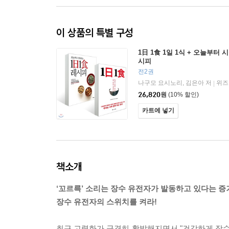
이 상품의 특별 구성
1日 1食 1일 1식 + 오늘부터 
시피
전2권
나구모 요시노리, 김은아 저
위즈
|
26,820
원
(10% 할인)
카트에 넣기
책소개
‘꼬르륵’ 소리는 장수 유전자가 발동하고 있다는 증
장수 유전자의 스위치를 켜라!
최근 고령화가 급격히 활발해지면서 "건강하게 장수