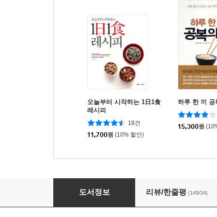
오늘부터 시작하는 1日1食
하루 한 끼 공
레시피
18건
15,300
원
(10
11,700
원
(10% 할인)
1日 1食 1일 1식
도서정보
리뷰/한줄평
(149/34)