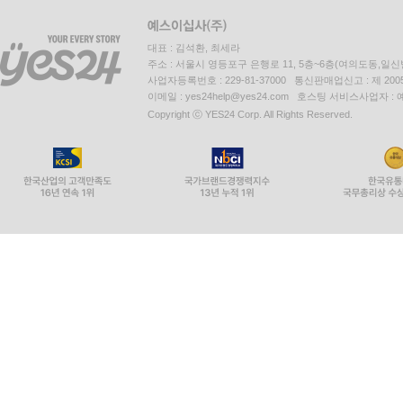
회사소개
인재채용
이용약관
개인정보처리방침
청소년보호정책
도서홍보안내
대표 : 김석환, 최세라
주소 : 서울시 영등포구 은행로 11, 5층~6층(여의도동,일신
사업자등록번호 : 229-81-37000 통신판매업신고 : 제 200
이메일 : yes24help@yes24.com 호스팅 서비스사업자 :
Copyright ⓒ YES24 Corp. All Rights Reserved.