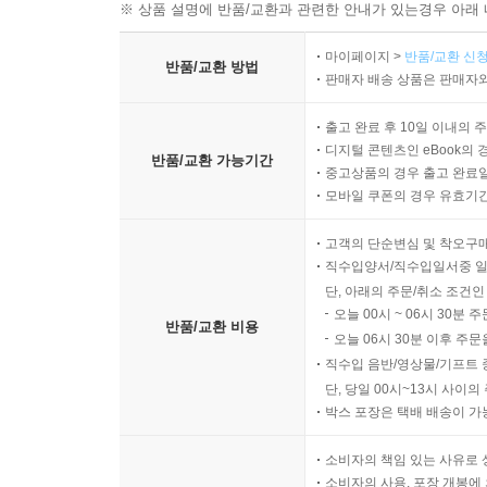
반품/교환 안내
※ 상품 설명에 반품/교환과 관련한 안내가 있는경우 아래 
마이페이지 >
반품/교환 신청
반품/교환 방법
판매자 배송 상품은 판매자와
출고 완료 후 10일 이내의 
디지털 콘텐츠인 eBook의 
반품/교환 가능기간
중고상품의 경우 출고 완료일
모바일 쿠폰의 경우 유효기간(
고객의 단순변심 및 착오구
직수입양서/직수입일서중 일
단, 아래의 주문/취소 조건인
오늘 00시 ~ 06시 30분 
반품/교환 비용
오늘 06시 30분 이후 주문
직수입 음반/영상물/기프트 
단, 당일 00시~13시 사이
박스 포장은 택배 배송이 가