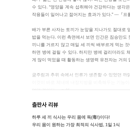
수 있다. “영양을 계속 섭취해야 건강하다는 생각은
작용들이 일어나고 젊어지는 효과가 있다.” ---『
배가 부른 사자는 토끼가 눈앞을 지나가도 절대로 덮
밥을 먹는다. 이런 측면에서 보면 인간은 짐승만도 
끼니를 거르지 않고 매일 세 끼씩 배부르게 먹는 것이
하면 병에 걸릴 수 있다. 하지만 병에 걸리더라도 
게 많이 먹었을 때 활동하는 생명력 유전자는 거의 없다.
굶주림과 추위 속에서 인류가 생존할 수 있었던 까닭
이것이 바로 체내에 내장지방을 비축해두는 기능이라
었던 것이다. ---p.46
출판사 리뷰
기본적으로 아침 식사는 아무것도 먹지 않는 것이 좋
겨 놓지 않고 일어나서 제대로 씹지도 않은 채, 급
하루 세 끼 식사는 우리 몸에 독(毒!)이다!
만 섭취하는 편이 훨씬 더 건강에 좋다. 특히 전날
우리 몸이 원하는 가장 최적의 식사법, 1일 1식
학적으로 봤을 때도 위를 쉬게 하려면 절식이 필요하다.