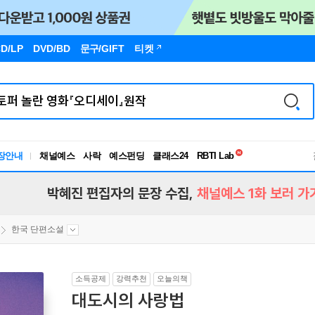
D/LP
DVD/BD
문구
/GIFT
티켓
독서유형검사
RBTI Lab
장안내
채널예스
사락
예스펀딩
클래스24
독서유형검사
박혜진 편집자의 문장 수집,
채널예스 1화 보러 가
한국 단편소설
소득공제
강력추천
오늘의책
대도시의 사랑법