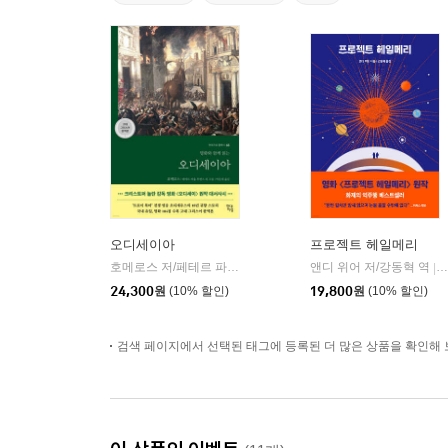
오디세이아
프로젝트 헤일메리
호메로스 저/페테르 파울 루벤스 그림/박문재 역
앤디 위어 저/강동혁 역
현대지성
|
|
24,300
원
(10% 할인)
19,800
원
(10% 할인)
검색 페이지에서 선택된 태그에 등록된 더 많은 상품을 확인해 