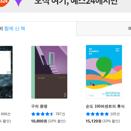
들이
함께 산 책
구의 증명
순도 100퍼센트의 휴식
699건
787건
105건
% 할인)
10,800
원
(10% 할인)
15,120
원
(10% 할인)