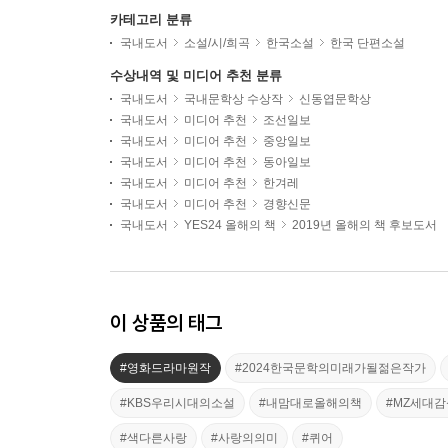
카테고리 분류
국내도서
소설/시/희곡
한국소설
한국 단편소설
수상내역 및 미디어 추천 분류
국내도서
국내문학상 수상작
신동엽문학상
국내도서
미디어 추천
조선일보
국내도서
미디어 추천
중앙일보
국내도서
미디어 추천
동아일보
국내도서
미디어 추천
한겨레
국내도서
미디어 추천
경향신문
국내도서
YES24 올해의 책
2019년 올해의 책 후보도서
이 상품의 태그
#영화드라마원작
#2024한국문학의미래가될젊은작가
#KBS우리시대의소설
#내맘대로올해의책
#MZ세대감
#색다른사랑
#사랑의의미
#퀴어