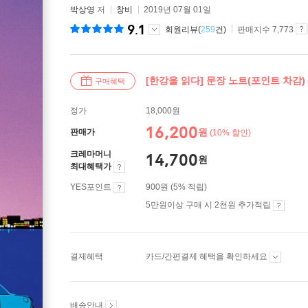
박상영
저
창비
2019년 07월 01일
9.1
회원리뷰(
259
건)
판매지수 7,773
[한강을 읽다] 문장 노트(포인트 차감)
구매혜택
정가
18,000원
16,200
원
판매가
(10% 할인)
크레마머니
14,700
원
최대혜택가
YES포인트
900원 (5% 적립)
5만원이상 구매 시 2천원 추가적립
결제혜택
카드/간편결제 혜택을 확인하세요
배송안내