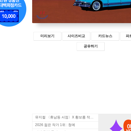
미리보기
사이즈비교
카드뉴스
파
공유하기
뮤지컬 〈휴남동 서점〉X 황보름 작가 북토크
2026 젊은 작가 1위 : 청예