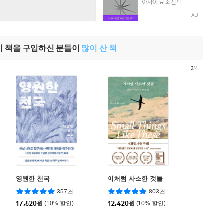
AD
이 책을 구입하신 분들이
많이 산 책
3
/4
영원한 천국
이처럼 사소한 것들
357건
803건
17,820
원
(10% 할인)
12,420
원
(10% 할인)