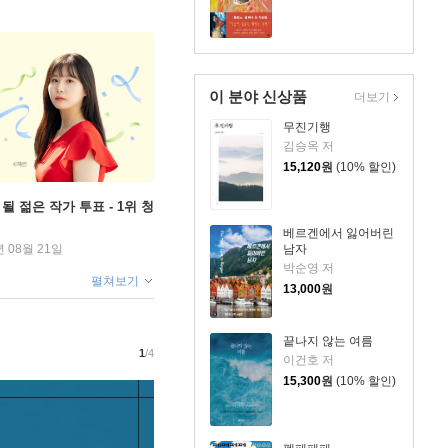
이 분야 신상품
더보기
무진기행
김승옥 저
15,120
원
(10% 할인)
될 젊은 작가 투표 - 1위 청
베르겐에서 잃어버린
남자
년 08월 21일
박순영 저
펼쳐보기
13,000
원
끝나지 않는 여름
1
/4
이건호 저
15,300
원
(10% 할인)