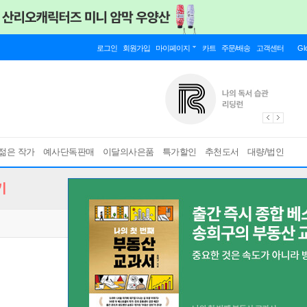
로그인
회원가입
마이페이지
카트
주문/배송
고객센터
Gl
젊은 작가
예사단독판매
이달의사은품
특가할인
추천도서
대량/법인
기