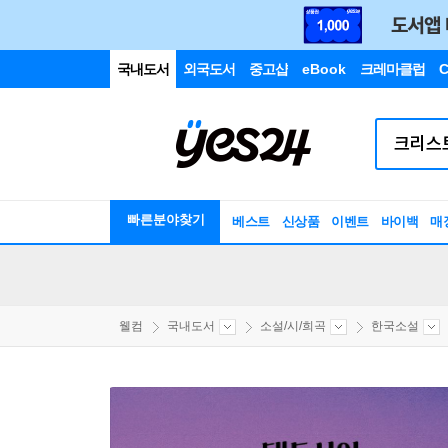
국내도서
외국도서
중고샵
eBook
크레마클럽
C
빠른분야찾기
베스트
신상품
이벤트
바이백
매
웰컴
국내도서
소설/시/희곡
한국소설