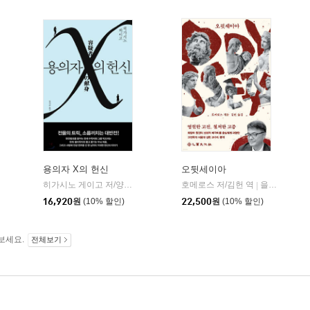
용의자 X의 헌신
오뒷세이아
알에이치코리아(RHK)
히가시노 게이고 저/양억관 역
재인
호메로스 저/김헌 역
을유문화사
|
|
16,920
원
(10% 할인)
22,500
원
(10% 할인)
보세요.
전체보기