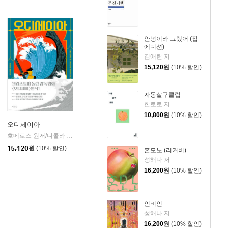
안녕이라 그랬어 (집
에디션)
김애란 저
15,120
원
(10% 할인)
자몽살구클럽
한로로 저
10,800
원
(10% 할인)
오디세이아
호메로스 원저/니콜라 친퀘티 글/데시데리아 귀치아르디니 그림/이승수 역
마음이
|
15,120
원
(10% 할인)
혼모노 (리커버)
성해나 저
16,200
원
(10% 할인)
인비인
성해나 저
16,200
원
(10% 할인)