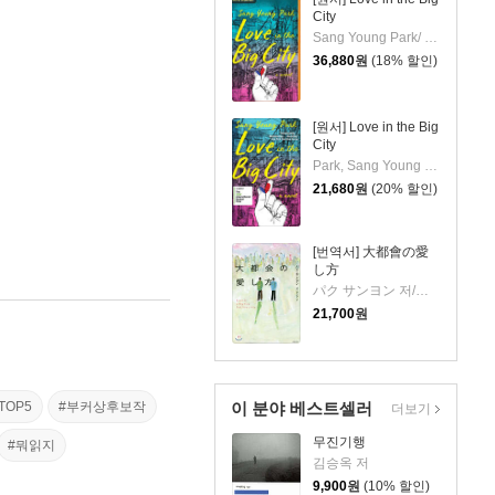
City
Sang Young Park/ Daniel K. Isaac (NRT)/ Anton Hur (TRN)
36,880
원
(18% 할인)
[원서] Love in the Big
City
Park, Sang Young / Hur, Anton
21,680
원
(20% 할인)
[번역서] 大都會の愛
し方
パク サンヨン 저/オ ヨンア 역
21,700
원
TOP5
#부커상후보작
이 분야 베스트셀러
더보기
무진기행
#뭐읽지
김승옥 저
9,900
원
(10% 할인)