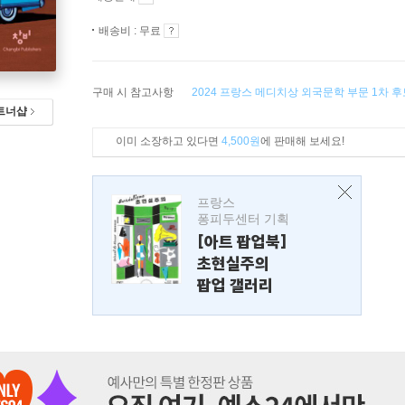
배송비 : 무료
구매 시 참고사항
2024 프랑스 메디치상 외국문학 부문 1차 
트너샵
이미 소장하고 있다면
4,500원
에 판매해 보세요!
프랑스
퐁피두센터 기획
[아트 팝업북]
초현실주의
팝업 갤러리