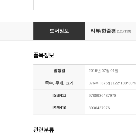
대도시의 사랑법
도서정보
리뷰/한줄평
(120/139)
품목정보
발행일
2019년 07월 01일
쪽수, 무게, 크기
376쪽 | 376g | 122*188*30
ISBN13
9788936437978
ISBN10
8936437976
관련분류