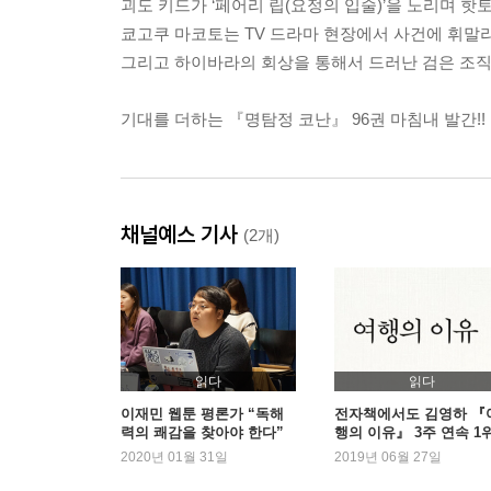
괴도 키드가 ‘페어리 립(요정의 입술)’을 노리며 핫
쿄고쿠 마코토는 TV 드라마 현장에서 사건에 휘말
그리고 하이바라의 회상을 통해서 드러난 검은 조직
기대를 더하는 『명탐정 코난』 96권 마침내 발간!!
채널예스 기사
(2개)
읽다
읽다
이재민 웹툰 평론가 “독해
전자책에서도 김영하 『
력의 쾌감을 찾아야 한다”
행의 이유』 3주 연속 1
등극
2020년 01월 31일
2019년 06월 27일