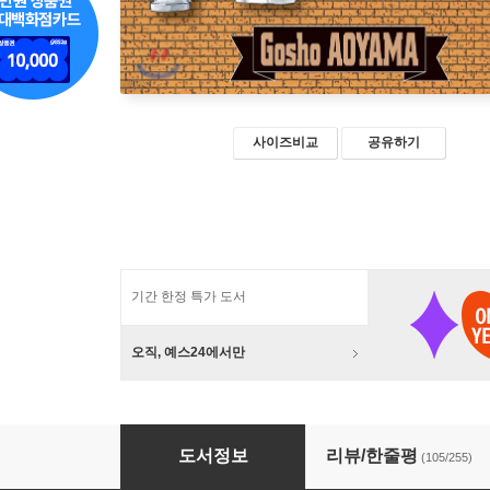
사이즈비교
공유하기
기간 한정 특가 도서
오직, 예스24에서만
명탐정 코난 96
도서정보
리뷰/한줄평
(105/255)