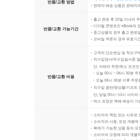
반품/교환 방법
판매자 배송 상품은 판매자와
출고 완료 후 10일 이내의 
디지털 콘텐츠인 eBook의 
반품/교환 가능기간
중고상품의 경우 출고 완료일
모바일 쿠폰의 경우 유효기간(
고객의 단순변심 및 착오구
직수입양서/직수입일서중 일
단, 아래의 주문/취소 조건인
오늘 00시 ~ 06시 30분 
반품/교환 비용
오늘 06시 30분 이후 주문
직수입 음반/영상물/기프트 
단, 당일 00시~13시 사이
박스 포장은 택배 배송이 가
소비자의 책임 있는 사유로 
소비자의 사용, 포장 개봉에 
복제가 가능한 상품 등의 포장을 
소비자의 요청에 따라 개별