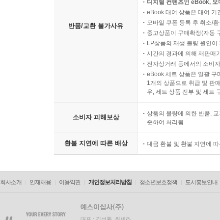
디지털 컨텐츠인 eBook, 
eBook 대여 상품은 대여 기
모바일 쿠폰 등록 후 취소/환
반품/교환 불가사유
중고상품이 구매확정(자동 
LP상품의 재생 불량 원인이 기
시간의 경과에 의해 재판매가
전자상거래 등에서의 소비자
eBook 세트 상품은 일괄 
1개의 상품으로 취급 및 판매
우, 세트 상품 전부 및 세트
상품의 불량에 의한 반품, 교
소비자 피해보상
준하여 처리됨
환불 지연에 따른 배상
대금 환불 및 환불 지연에 
회사소개
인재채용
이용약관
개인정보처리방침
청소년보호정책
도서홍보안내
대표 : 김석환, 최세라