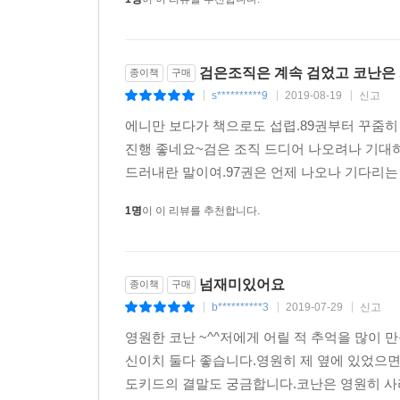
검은조직은 계속 검었고 코난은 계
종이책
구매
s**********9
2019-08-19
신고
|
|
|
에니만 보다가 책으로도 섭렵.89권부터 꾸줌히
진행 좋네요~검은 조직 드디어 나오려나 기대하
드러내란 말이여.97권은 언제 나오나 기다리는 
1명
이 이 리뷰를 추천합니다.
넘재미있어요
종이책
구매
b**********3
2019-07-29
신고
|
|
|
영원한 코난 ~^^저에게 어릴 적 추억을 많이
신이치 둘다 좋습니다.영원히 제 옆에 있었으
도키드의 결말도 궁금합니다.코난은 영원히 사