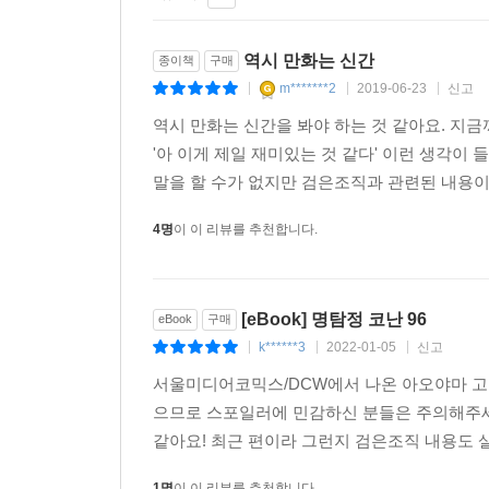
역시 만화는 신간
종이책
구매
m*******2
2019-06-23
신고
|
|
|
역시 만화는 신간을 봐야 하는 것 같아요. 지
'아 이게 제일 재미있는 것 같다' 이런 생각
말을 할 수가 없지만 검은조직과 관련된 내용이 
4명
이 이 리뷰를 추천합니다.
[eBook] 명탐정 코난 96
eBook
구매
k******3
2022-01-05
신고
|
|
|
서울미디어코믹스/DCW에서 나온 아오야마 고쇼 
으므로 스포일러에 민감하신 분들은 주의해주세요
같아요! 최근 편이라 그런지 검은조직 내용도 살
1명
이 이 리뷰를 추천합니다.