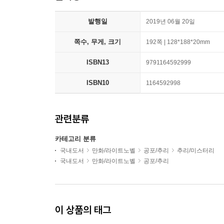
발행일
2019년 06월 20일
쪽수, 무게, 크기
192쪽 | 128*188*20mm
ISBN13
9791164592999
ISBN10
1164592998
관련분류
카테고리 분류
국내도서
만화/라이트노벨
공포/추리
추리/미스터리
국내도서
만화/라이트노벨
공포/추리
이 상품의 태그