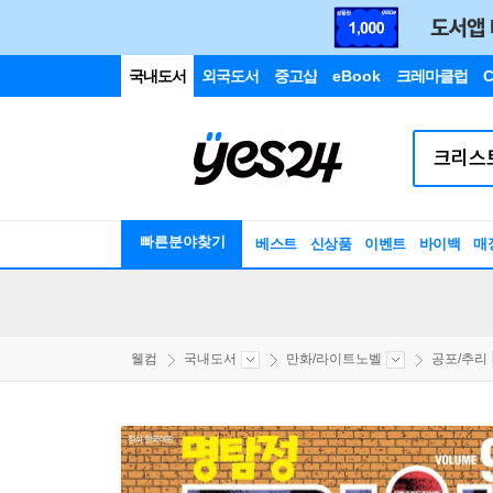
국내도서
외국도서
중고샵
eBook
크레마클럽
C
빠른분야찾기
베스트
신상품
이벤트
바이백
매
웰컴
국내도서
만화/라이트노벨
공포/추리