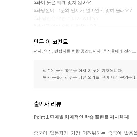
5과이 옷은 제게 맞지 않아요
6과당신이 그분의 연세가 얼마인지 맞혀 볼래요?
7과 당신은 무슨 취미가 있나요?
8과지금 이야기하기 괜찮나요?
9과 저는 자리를 예약하고 싶어요
만든 이 코멘트
10과 듣자 하니 내일 황사가 분대요
11과 돈을 쓰기는 쉽지만 벌기는 어려워요!
저자, 역자, 편집자를 위한 공간입니다. 독자들에게 전하고
12과 어디가 편찮으세요?
13과당신은 또 장학금을 받았군요
접수된 글은 확인을 거쳐 이 곳에 게재됩니다.
14과당신은 내 책을 봤나요?
독자 분들의 리뷰는 리뷰 쓰기를, 책에 대한 문의는 1:
15과 좀 더 빨리 운전할 수 있나요?
16과나는 드디어 취직을 했어요!
17과비행기는 아직 도착하지 않았나요?
출판사 리뷰
18과 우리 짐을 꾸리죠
Point 1 단계별 체계적인 학습 플랜을 제시한다!
부록
정답 및 해석
중국어 입문자가 가장 어려워하는 중국어 발음을 