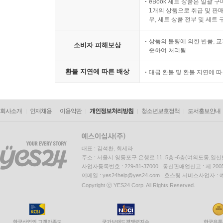
eBook 세트 상품은 일괄 
1개의 상품으로 취급 및 판매
우, 세트 상품 전부 및 세트
상품의 불량에 의한 반품, 교
소비자 피해보상
준하여 처리됨
환불 지연에 따른 배상
대금 환불 및 환불 지연에 
회사소개
인재채용
이용약관
개인정보처리방침
청소년보호정책
도서홍보안내
대표 : 김석환, 최세라
주소 : 서울시 영등포구 은행로 11, 5층~6층(여의도동,일신
사업자등록번호 : 229-81-37000 통신판매업신고 : 제 200
이메일 : yes24help@yes24.com 호스팅 서비스사업자 :
Copyright ⓒ YES24 Corp. All Rights Reserved.