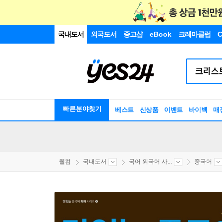
국내도서
외국도서
중고샵
eBook
크레마클럽
C
빠른분야찾기
베스트
신상품
이벤트
바이백
매
웰컴
국내도서
국어 외국어 사...
중국어