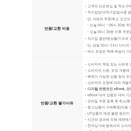
고객의 단순변심 및 착오구
직수입양서/직수입일서중 일
단, 아래의 주문/취소 조건인
오늘 00시 ~ 06시 30분 
반품/교환 비용
오늘 06시 30분 이후 주문
직수입 음반/영상물/기프트 
단, 당일 00시~13시 사이
박스 포장은 택배 배송이 가
소비자의 책임 있는 사유로 
소비자의 사용, 포장 개봉에 
복제가 가능한 상품 등의 포장을 
소비자의 요청에 따라 개별
디지털 컨텐츠인 eBook, 
eBook 대여 상품은 대여 기
모바일 쿠폰 등록 후 취소/환
반품/교환 불가사유
중고상품이 구매확정(자동 
LP상품의 재생 불량 원인이 기
시간의 경과에 의해 재판매가
전자상거래 등에서의 소비자