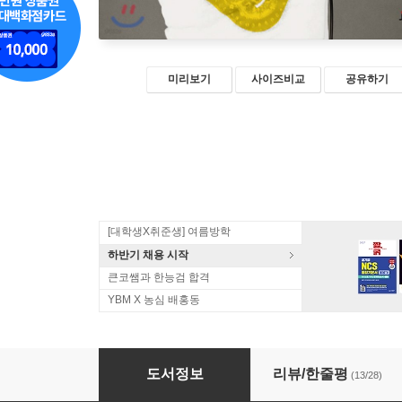
미리보기
사이즈비교
공유하기
[대학생X취준생] 여름방학
하반기 채용 시작
큰코쌤과 한능검 합격
YBM X 농심 배홍동
NEW 맛있는 중국어 Level 4
도서정보
리뷰/한줄평
(13/28)