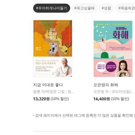
#우아하게나이들기
#죽고싶을때
#성찰
#죽음에
지금 이대로 좋다
오은영의 화해
법륜 저/박정은 그림
정토출판
오은영 저
코리아닷컴(Korea.com)
|
|
13,320
원
(10% 할인)
14,400
원
(10% 할인)
검색 페이지에서 선택된 태그에 등록된 더 많은 상품을 확인해 