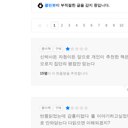
클린봇
이 부적절한 글을 감지 중입니다.
1
2
3
4
5
6
7
8
9
10
종이책
구매
신박사든 자청이든 앞으로 개인이 추천한 책은
오로지 집단의 평점만 믿는다
15명
이 이 한줄평을 추천합니다.
종이책
구매
반쯤읽었는데 감흥이없다 뭘 이야기하고싶었
로 안와닫는다 다읽으면 이해되겠지?