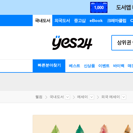
국내도서
외국도서
중고샵
eBook
크레마클럽
C
빠른분야찾기
베스트
신상품
이벤트
바이백
매
웰컴
국내도서
에세이
외국 에세이