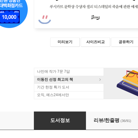
미리보기
사이즈비교
공유하기
나민애 작가 7문 7답
이동진 선정 최고의 책
기간 한정 특가 도서
오직, 예스24에서만
인생의 마지막 순간에서
도서정보
리뷰/한줄평
(36/91)