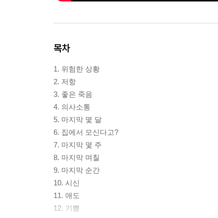
목차
1. 위험한 상황
2. 저항
3. 좋은 죽음
4. 의사소통
5. 마지막 몇 달
6. 집에서 모신다고?
7. 마지막 몇 주
8. 마지막 며칠
9. 마지막 순간
10. 시신
11. 애도
12. 기쁨