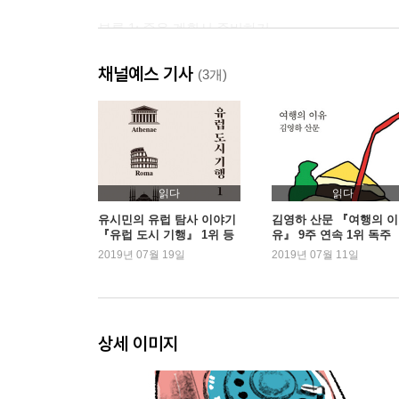
부록 1: 죽음 계획서 준비하기
부록 2: 사전 연명의료 의향서
채널예스 기사
부록 3: 장기와 조직 기증
(3개)
부록 4: 조력사
감사의 글
읽다
읽다
유시민의 유럽 탐사 이야기
김영하 산문 『여행의 이
『유럽 도시 기행』 1위 등
유』 9주 연속 1위 독주
극
2019년 07월 19일
2019년 07월 11일
상세 이미지