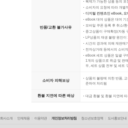
복제가 가능한 상품 등의 포장을 
소비자의 요청에 따라 개별
디지털 컨텐츠인 eBook, 
eBook 대여 상품은 대여 기
모바일 쿠폰 등록 후 취소/환
반품/교환 불가사유
중고상품이 구매확정(자동 
LP상품의 재생 불량 원인이 기
시간의 경과에 의해 재판매가
전자상거래 등에서의 소비자
eBook 세트 상품은 일괄 
1개의 상품으로 취급 및 판매
우, 세트 상품 전부 및 세트
상품의 불량에 의한 반품, 교
소비자 피해보상
준하여 처리됨
환불 지연에 따른 배상
대금 환불 및 환불 지연에 
회사소개
인재채용
이용약관
개인정보처리방침
청소년보호정책
도서홍보안내