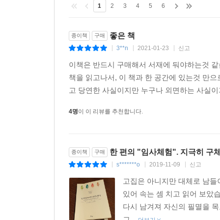
1
2
3
4
5
6
좋은 책
종이책
구매
3**n
2021-01-23
신고
|
|
|
이책은 반드시 구매해서 서재에 둬야하는것 같
책을 읽고나서, 이 책과 한 공간에 있는것 만
고 당연한 사실이지만 누구나 외면하는 사실이기도
4명
이 이 리뷰를 추천합니다.
한 편의 "임사체험". 지극히 
종이책
구매
s*******o
2019-11-09
신고
|
|
|
고집은 아니지만 대체로 남들이
있어 속는 셈 치고 읽어 보았
다시 남겨져 자신의 필멸을 목도
그...