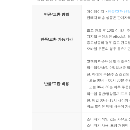
마이페이지 >
반품/교환 신청
반품/교환 방법
판매자 배송 상품은 판매자와
출고 완료 후 10일 이내의 
디지털 콘텐츠인 eBook의 
반품/교환 가능기간
중고상품의 경우 출고 완료일
모바일 쿠폰의 경우 유효기간(
고객의 단순변심 및 착오구
직수입양서/직수입일서중 일
단, 아래의 주문/취소 조건인
오늘 00시 ~ 06시 30분 
반품/교환 비용
오늘 06시 30분 이후 주문
직수입 음반/영상물/기프트 
단, 당일 00시~13시 사이
박스 포장은 택배 배송이 가
소비자의 책임 있는 사유로 
소비자의 사용, 포장 개봉에 