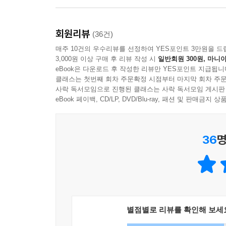
죽음을 늘 인지하고 살아가는 시한부 환자들은 처음
회원리뷰
폴 칼라니시는 폐암 선고를 받고 난 후 혼자 남
(36건)
수용적인 태도는 고통에 의해 잠시 나타나는 엔도
매주 10건의 우수리뷰를 선정하여 YES포인트 3만원을 드
3,000원 이상 구매 후 리뷰 작성 시
일반회원 300원, 마니아
eBook은 다운로드 후 작성한 리뷰만 YES포인트 지급됩니
그렇다면 죽음 앞에서 우리는 어떤 태도를 취해야 
클래스는 첫번째 회차 주문확정 시점부터 마지막 회차 주문
투병생활을 연명할 것인지, 나의 장례식은 어떻게 
사락 독서모임으로 진행된 클래스는 사락 독서모임 게시판
결정하는 능동적인 태도를 보일 수 있다는 것이다.
eBook 페이백, CD/LP, DVD/Blu-ray, 패션 및 판매금
『인생의 마지막 순간에서』는 죽어가는 사람만이
36
명
사람이 겪는 죽음의 과정 속에서 우리는 어떤 말을 
것일까. 죽어가는 당사자가 아닌 그를 사랑하는 주
이 책은 인생의 마지막 순간에 찾아올 죽음을 둘러
경험과 각종 문화권에서 찾은 문헌과 자료를 통해 
있도록 도와줄 것이다.
별점별로 리뷰를 확인해 보세