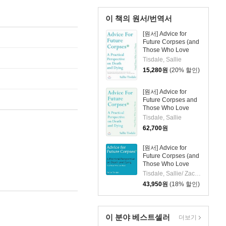
이 책의 원서/번역서
[원서] Advice for
Future Corpses (and
Those Who Love
Them): A Practical
Tisdale, Sallie
Perspective on
15,280
원
(20% 할인)
Death and Dying
[원서] Advice for
Future Corpses and
Those Who Love
Them
Tisdale, Sallie
62,700
원
[원서] Advice for
Future Corpses (and
Those Who Love
Them): A Practical
Tisdale, Sallie/ Zackman, Gabra (NRT)
Perspective on
43,950
원
(18% 할인)
Death and Dying
이 분야 베스트셀러
더보기