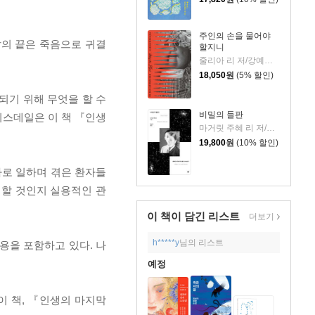
주인의 손을 물어야
삶의 끝은 죽음으로 귀결
할지니
줄리아 리 저/강예은,문지영 역
18,050
원
(5% 할인)
되기 위해 무엇을 할 수
비밀의 들판
티스데일은 이 책 『인생
마거릿 주혜 리 저/장상미 역
19,800
원
(10% 할인)
사로 일하며 겪은 환자들
이할 것인지 실용적인 관
이 책이 담긴
리스트
더보기
h*****y
님의 리스트
용을 포함하고 있다. 나
예정
이 책, 『인생의 마지막