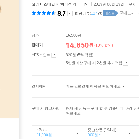
샐리 티스데일
저/
박미경
역
비잉
2019년 06월 19일
원제 
8.7
국내도서 to
회원리뷰(
127
건)
베스트
정가
16,500원
14,850
원
판매가
(10% 할인)
YES포인트
820원 (5% 적립)
5만원이상 구매 시 2천원 추가적립
결제혜택
카드/간편결제 혜택을 확인하세요
구매 시 참고사항
현재 새 상품은 구매 할 수 없습니다. 아래 
해보세요.
eBook
중고상품 (194개)
11,000원
900원 ~