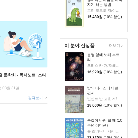
지게 하는 방법
호리 모토코 저/이은혜 역
15,480
원
(10% 할인)
이 분야 신상품
더보기
불행 앞에 노래 부르
리
크리스 카 저/오혜진 역
16,920
원
(10% 할인)
철 문학회 - 독서노트, 스티
밤의 테라스에서 쓴
년 08월 31일
편지
펼쳐보기
빈센트 반 고흐 저/신성림 역
18,000
원
(10% 할인)
숨결이 바람 될 때 (10
주년 에디션)
폴 칼라니티 저/이종인 역
17,820
원
(10% 할인)