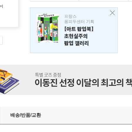
프랑스
퐁피두센터 기획
[아트 팝업북]
초현실주의
팝업 갤러리
배송/반품/교환