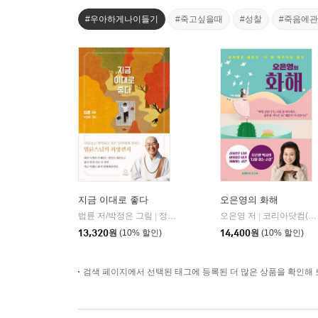
#우아하게나이들기
#죽고싶을때
#성찰
#죽음에
지금 이대로 좋다
오은영의 화해
법륜 저/박정은 그림
정토출판
오은영 저
코리아닷컴(Korea.com)
|
|
13,320
원
(10% 할인)
14,400
원
(10% 할인)
검색 페이지에서 선택된 태그에 등록된 더 많은 상품을 확인해 