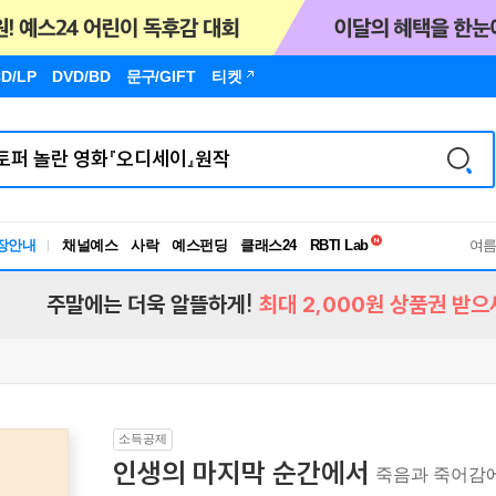
D/LP
DVD/BD
문구
/GIFT
티켓
독서유형검사
장안내
채널예스
사락
예스펀딩
클래스24
RBTI Lab
여
독서유형검사
주말에는 더욱 알뜰하게!
최대 2,000원 상품권 받으
소득공제
인생의 마지막 순간에서
죽음과 죽어감에