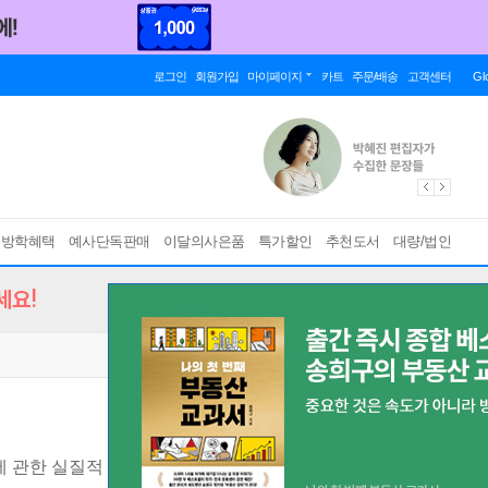
로그인
회원가입
마이페이지
카트
주문/배송
고객센터
Gl
름방학혜택
예사단독판매
이달의사은품
특가할인
추천도서
대량/법인
세요!
 관한 실질적 조언