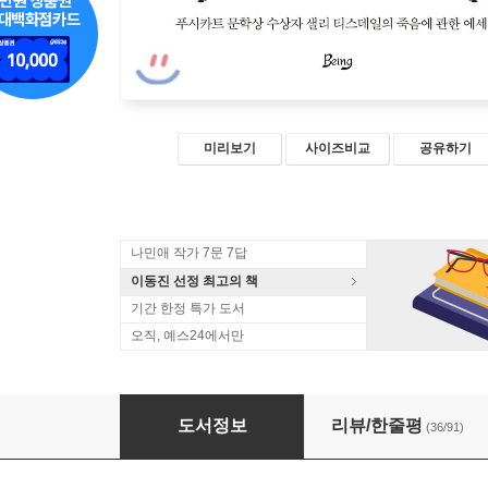
미리보기
사이즈비교
공유하기
나민애 작가 7문 7답
이동진 선정 최고의 책
기간 한정 특가 도서
오직, 예스24에서만
인생의 마지막 순간에서
도서정보
리뷰/한줄평
(36/91)