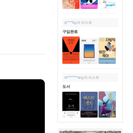
q****t
님의 리스트
구입완료
m*******w
님의 리스트
도서