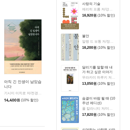
사랑의 기술
에리히 프롬 저/강주헌 역
16,920
원
(10% 할인)
불안
알랭 드 보통 저/정영목 역
16,200
원
(10% 할인)
달리기를 말할 때 내
가 하고 싶은 이야기
무라카미 하루키 저/임홍빈 역
아직 긴 인생이 남았습
13,050
원
(10% 할인)
니다
기시미 이치로 저/전경아 역
한국경제신문사(한경비피)
|
숨결이 바람 될 때 (10
14,400
원
(10% 할인)
주년 에디션)
폴 칼라니티 저/이종인 역
17,820
원
(10% 할인)
싫어하는 사람을 사라