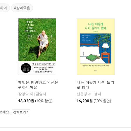
관하여
#삶과죽음
햇빛은 찬란하고 인생은
나는 이렇게 나이 들기
귀하니까요
로 했다
장명숙 저
김영사
신은경 저
샘터
|
|
13,320
원
(10% 할인)
16,200
원
(10% 할인)
보세요.
전체보기