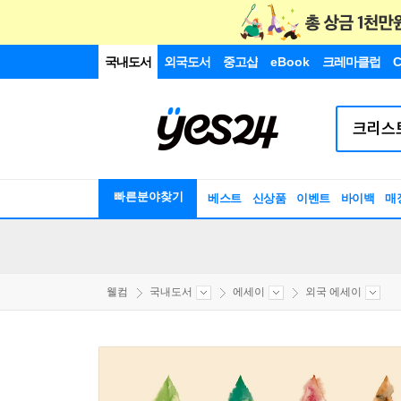
국내도서
외국도서
중고샵
eBook
크레마클럽
C
빠른분야찾기
베스트
신상품
이벤트
바이백
매
웰컴
국내도서
에세이
외국 에세이