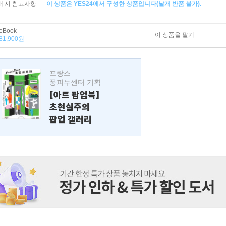
매 시 참고사항
이 상품은 YES24에서 구성한 상품입니다(낱개 반품 불가).
eBook
이 상품을 팔기
81,900원
프랑스
퐁피두센터 기획
[아트 팝업북]
초현실주의
팝업 갤러리