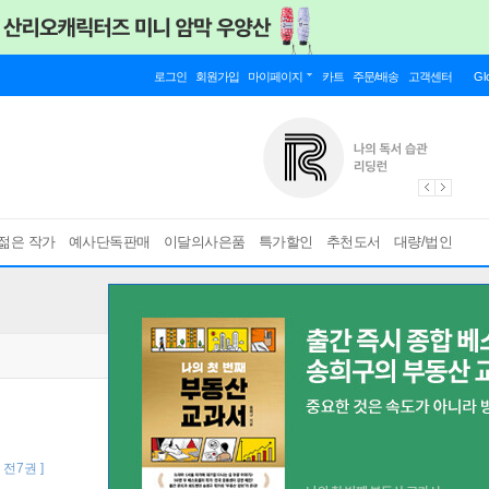
로그인
회원가입
마이페이지
카트
주문/배송
고객센터
Gl
젊은 작가
예사단독판매
이달의사은품
특가할인
추천도서
대량/법인
 전7권 ]