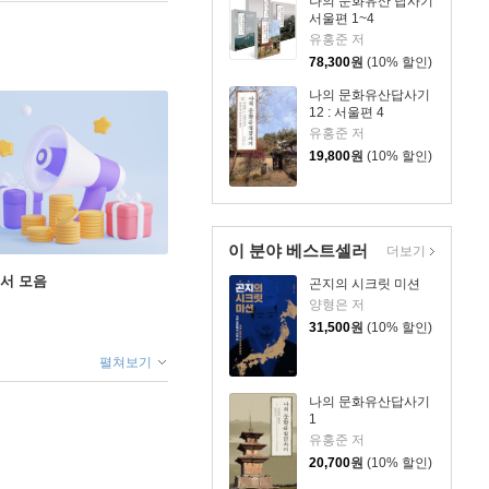
나의 문화유산 답사기
서울편 1~4
유홍준 저
78,300
원
(10% 할인)
나의 문화유산답사기
12 : 서울편 4
유홍준 저
19,800
원
(10% 할인)
이 분야 베스트셀러
더보기
도서 모음
곤지의 시크릿 미션
양형은 저
31,500
원
(10% 할인)
펼쳐보기
나의 문화유산답사기
1
유홍준 저
20,700
원
(10% 할인)