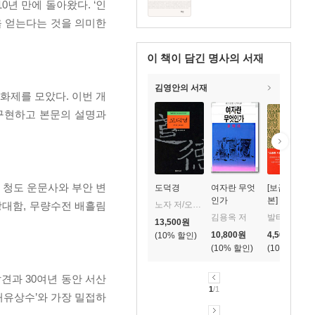
년 만에 돌아왔다. ‘인
을 얻는다는 것을 의미한
이 책이 담긴
명사의 서재
김영안의 서재
화제를 모았다. 이번 개
구현하고 본문의 설명과
 청도 운문사와 부안 변
도덕경
여자란 무엇
[보급판 문고
인가
본] 세상을 
노자 저/오강남 풀이
장대함, 무량수전 배흘림
는 지혜 1
김용옥 저
발타자르 그라시안 저/쇼펜하우어 편/박민수 역
13,500
원
10,800
원
4,500
원
10
%
10
%
10
%
견과 30여년 동안 서산
1
/1
처유상수’와 가장 밀접하