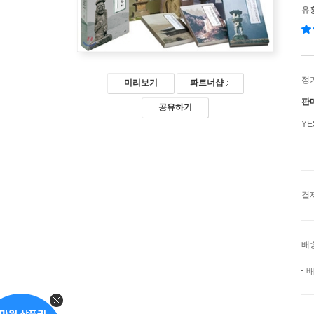
유
정
미리보기
파트너샵
판
공유하기
Y
결
배
배