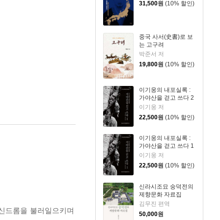
31,500
원
(10% 할인)
중국 사서(史書)로 보
는 고구려
박준서 저
19,800
원
(10% 할인)
이기웅의 내포실록 :
가야산을 걷고 쓰다 2
이기웅 저
22,500
원
(10% 할인)
이기웅의 내포실록 :
가야산을 걷고 쓰다 1
이기웅 저
22,500
원
(10% 할인)
신라시조묘 숭덕전의
제향문화 자료집
김무진 편역
사 신드롬을 불러일으키며
50,000
원