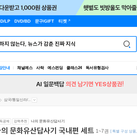
D/LP
DVD/BD
문구
/GIFT
티켓
독서유형검사
장안내
채널예스
사락
예스펀딩
클래스24
RBTI Lab
독서유형검사
AI 일문백답
의견 남기면 YES상품권!
삼국/통일신라/...
나의 문화유산답사기
득공제
강력추천
나의 문화유산답사기 국내편 세트
1~7권
[ 특별 구성 상품,