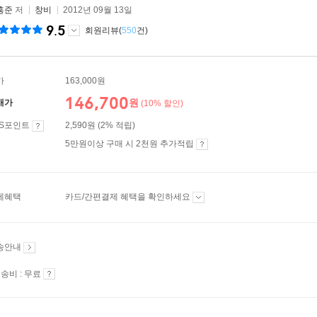
홍준
저
창비
2012년 09월 13일
9.5
회원리뷰(
550
건)
가
163,000원
146,700
원
매가
(10% 할인)
ES포인트
2,590원 (2% 적립)
5만원이상 구매 시 2천원 추가적립
제혜택
카드/간편결제 혜택을 확인하세요
송안내
송비 : 무료