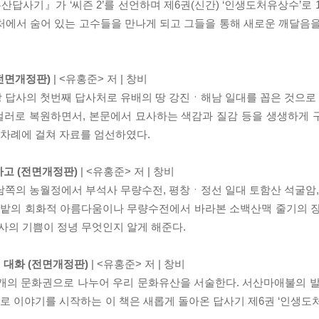
사기』가 ‘씨즌 2’를 선언하며 제6권(신간) ‘인생도처유상수’로 10
처에서 숨어 있는 고수들을 만나게 되고 그들을 통해 새로운 깨달음
(전면개정판)
| <유홍준> 저 | 창비
땅 답사의 첫번째 답사처로 유배의 땅 강진ㆍ해남 일대를 꼽은 것으로 
컬러로 복원하면서, 본문에서 묘사하는 색감과 질감 등을 생생하게 
차례에 걸쳐 자료를 엄선하였다.
하고 (전면개정판)
| <유홍준> 저 | 창비
동남쪽의 농월정에서 부석사 무량수전, 평창ㆍ정선 일대 토함산 석굴암,
사과밭의 회화적 아름다움이나 무량수전에서 바라본 소백산맥 줄기의 
사의 기쁨이 정녕 무엇인지 알게 해준다.
의 대화 (전면개정판)
| <유홍준> 저 | 창비
 네개의 문화권으로 나누어 우리 문화유산을 서술한다. 서산마애불의 발
 이야기를 시작하는 이 책은 새롭게 돌아온 답사기 제6권 ‘인생도