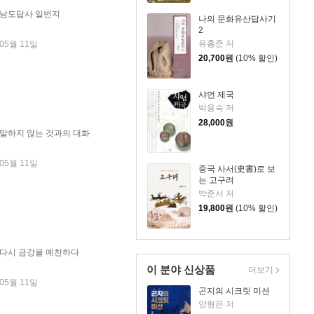
남도답사 일번지
나의 문화유산답사기
2
유홍준 저
 05월 11일
20,700
원
(10% 할인)
샤먼 제국
박용숙 저
28,000
원
말하지 않는 것과의 대화
 05월 11일
중국 사서(史書)로 보
는 고구려
박준서 저
19,800
원
(10% 할인)
다시 금강을 예찬하다
이 분야 신상품
더보기
 05월 11일
곤지의 시크릿 미션
양형은 저