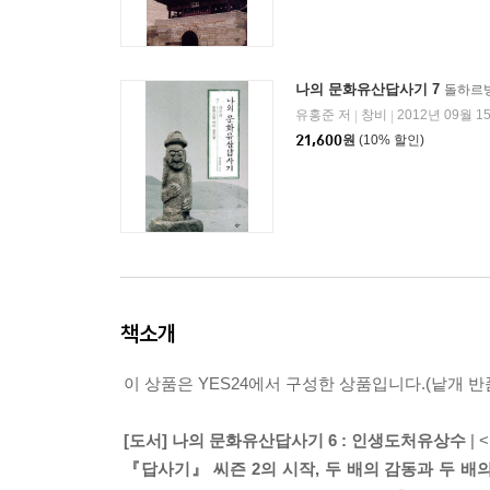
나의 문화유산답사기 7
돌하르방
유홍준 저
창비
2012년 09월 1
|
|
21,600
원
(10% 할인)
책소개
이 상품은 YES24에서 구성한 상품입니다.(낱개 반품
[도서] 나의 문화유산답사기 6 : 인생도처유상수
| 
『답사기』 씨즌 2의 시작, 두 배의 감동과 두 배