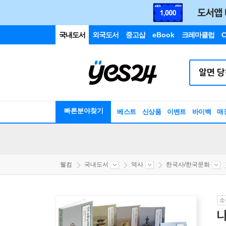
국내도서
외국도서
중고샵
eBook
크레마클럽
C
빠른분야찾기
베스트
신상품
이벤트
바이백
매
웰컴
국내도서
역사
한국사/한국문화
소