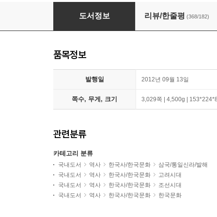
나의 문화유산답사기 국내편 세트
도서정보
리뷰/한줄평
(368/182)
품목정보
발행일
2012년 09월 13일
쪽수, 무게, 크기
3,029쪽 | 4,500g | 153*224
관련분류
카테고리 분류
국내도서
역사
한국사/한국문화
삼국/통일신라/발해
국내도서
역사
한국사/한국문화
고려시대
국내도서
역사
한국사/한국문화
조선시대
국내도서
역사
한국사/한국문화
한국문화