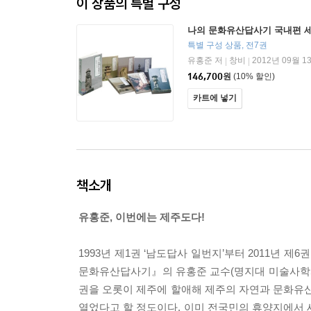
이 상품의 특별 구성
나의 문화유산답사기 국내편 
특별 구성 상품, 전7권
유홍준 저
창비
2012년 09월 1
|
|
146,700
원
(10% 할인)
카트에 넣기
책소개
유홍준, 이번에는 제주도다!
1993년 제1권 ‘남도답사 일번지’부터 2011년 
문화유산답사기』의 유홍준 교수(명지대 미술사학과)
권을 오롯이 제주에 할애해 제주의 자연과 문화유산
열었다고 할 정도이다. 이미 전국민의 휴양지에서 