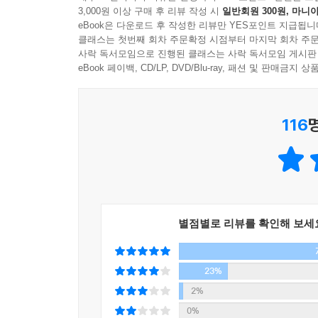
흔적이 남아 있는 유적도 만날 수 있다. 한편 이
3,000원 이상 구매 후 리뷰 작성 시
일반회원 300원, 마니아
세계자연유산에 등재하는 데 결정적인 공헌을 한 
eBook은 다운로드 후 작성한 리뷰만 YES포인트 지급됩니
용천동굴 이야기는 세계적인 평가를 통해 제주 자
클래스는 첫번째 회차 주문확정 시점부터 마지막 회차 주문
사락 독서모임으로 진행된 클래스는 사락 독서모임 게시판
풀어주는 ‘제주 삼춘’들의 에피소드는 육지사람들은
eBook 페이백, CD/LP, DVD/Blu-ray, 패션 및 판매금
두번째 ‘한라산 윗세오름 등반기’에 등장하는 영실은 
꽃이 흐드러지면 또 그런 대로 가장 아름다운 이곳
116
코스는 서막인 울창한 숲길을 지나, 제1막 오백장군
절정에 달한다. 숨가쁜 등반 중에도 저자는 입담
?유한라산기?를 노래한다. 진달래 능선에 도착해
입말이 살아 있는 ‘팔도 아줌마론’을 구성지게 풀
주종이 되는 나무 종을 만든 영국의 식물학자 윌슨
별점별로 리뷰를 확인해 보세
세번째는 ‘탐라국 순례’로 탐라국에서 제주도가 되기
전설이 얽혀 있는 삼성혈과 삼양동 선사유적지를 
23%
하나인 관덕정을 거쳐 다섯 성현을 모신 오현단,
2%
알려진 관덕정과 삼성혈은 그 역사적 의미나 가치
0%
어디라도 그렇겠지만 유난히도 현대화되고 화려한