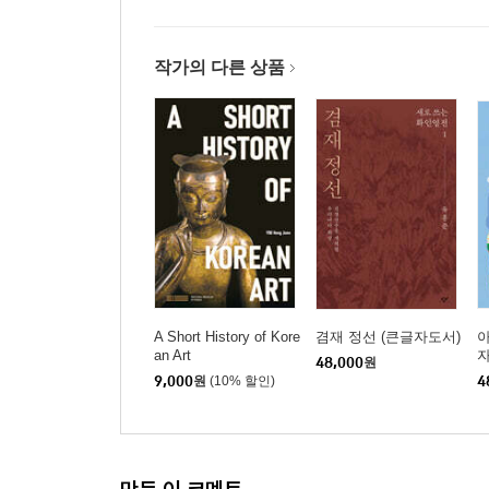
항파두리 항몽유적지 / 제주목 관아 / 관덕정 / 관
작가의 다른 상품
탐라국 순례 3―오현단
제주의 삼보(三寶)와 영주십경( 瀛州十景)
무근성 / 오현단 / 귤림서원 / 향현사 / 제주성터 / 
사라봉 / 만덕할머니 / 김만덕 기념탑 / 한라수목원 
제주의 서남쪽 1―하멜상선전시관
불로초를 찾아 오고, 태풍에 실려 오고
명월성 / 명월리 팽나무 군락 / 백난아 「찔레꽃」 / 
하멜상선전시관 / 『하멜 보고서』 / 서복전시관
A Short History of Kore
겸재 정선 (큰글자도서)
아
제주의 서남쪽 2―송악산
an Art
자
48,000
원
9,000
원
(10% 할인)
4
아, 다녀가셨군요
무태장어 / 용머리해안 / 형제섬 / 사계리 사람 발자국
일본군 진지동굴 / 송악산 / 알뜨르 비행장 / 백조일