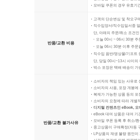
모바일 쿠폰의 경우 유효기간(
고객의 단순변심 및 착오구
직수입양서/직수입일서중 일
단, 아래의 주문/취소 조건인
오늘 00시 ~ 06시 30분 
반품/교환 비용
오늘 06시 30분 이후 주문
직수입 음반/영상물/기프트 
단, 당일 00시~13시 사이
박스 포장은 택배 배송이 가
소비자의 책임 있는 사유로 
소비자의 사용, 포장 개봉에 
복제가 가능한 상품 등의 포장을 
소비자의 요청에 따라 개별
디지털 컨텐츠인 eBook, 
eBook 대여 상품은 대여 기
모바일 쿠폰 등록 후 취소/환
반품/교환 불가사유
중고상품이 구매확정(자동 
LP상품의 재생 불량 원인이 기