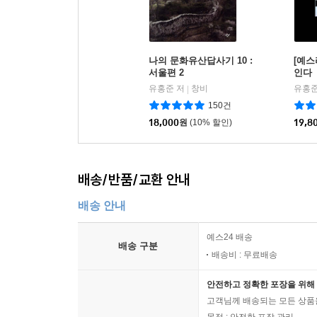
나의 문화유산답사기 10 :
[예스
서울편 2
인다
유홍준 저
창비
유홍준
|
150건
18,000
원
(10% 할인)
19,8
배송/반품/교환 안내
배송 안내
예스24 배송
배송 구분
배송비 : 무료배송
안전하고 정확한 포장을 위해 
고객님께 배송되는 모든 상품을