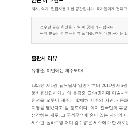
만든 이 코멘트
제주의 서남쪽 3―대정 추사 유배지
저자, 역자, 편집자를 위한 공간입니다. 독자들에게 전하고
세한도를 그릴 거나, 수선화를 노래할 거나
유배지로 가는 길 / 위리안치 / 아내에게 보낸 편지 /
찾아오는 제자들 / 「세한도」 / 추사의 귤중옥 / 수
접수된 글은 확인을 거쳐 이 곳에 게재됩니다.
독자 분들의 리뷰는 리뷰 쓰기를, 책에 대한 문의는 1:
제주의 서남쪽 4―모슬포
모슬포 모진 바람은 지금도 여전하고
제주 추사관 / 대정읍성 / 삼의사비 / 대정향교 / 인성
출판사 리뷰
육군 제1훈련소 / 강병대 교회 / 모슬포
유홍준, 이번에는 제주도다!
가시리에서 돈내코까지 1―조랑말박물관
순종을 지키고 고향을 지키련다
1993년 제1권 ‘남도답사 일번지’부터 2011년 
천연기념물 347호 제주마 / 제주마 방목장 / 사려니 
문화유산답사기』의 유홍준 교수(명지대 미술사학과
교래리 토종닭 / 가시리마을 / 조랑말박물관
한권을 오롯이 제주에 할애해 제주의 자연과 문화
지평을 열었다고 할 정도이다. 이미 전국민의 휴
가시리에서 돈내코까지 2―제주학의 선구자들
생각하는 제주, 그 구석구석에 숨어 있는 자연의
잊어서는 안 될 그분들을 기리며
제주편 ‘돌하르방 어디 감수광’은 제주에 대한 새로