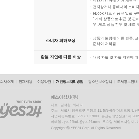
시간의 경과에 의해 재판매가
전자상거래 등에서의 소비자
eBook 세트 상품은 일괄 
1개의 상품으로 취급 및 판매
우, 세트 상품 전부 및 세트
상품의 불량에 의한 반품, 교
소비자 피해보상
준하여 처리됨
환불 지연에 따른 배상
대금 환불 및 환불 지연에 
회사소개
인재채용
이용약관
개인정보처리방침
청소년보호정책
도서홍보안내
대표 : 김석환, 최세라
주소 : 서울시 영등포구 은행로 11, 5층~6층(여의도동,일신
사업자등록번호 : 229-81-37000 통신판매업신고 : 제 200
이메일 : yes24help@yes24.com 호스팅 서비스사업자 :
Copyright ⓒ YES24 Corp. All Rights Reserved.