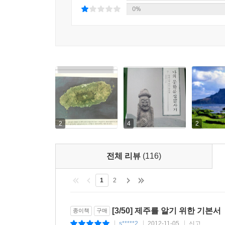
0%
유물을 만나면 현실적 실체감을 얻게 되고, 유물
해수욕장은 육지의 관광객이나 일본 관광객들까지도
드문 점을 지적하면서, 그 이유는 학자들의 지나
표준영정까지 제작하는 등 세인의 관심을 받게 
규모의 기념탑이 세워져 주객이 전도된 느낌마저 
제주의 심장으로서 광장의 역할을 해야 마땅한 관
제주목 관아 보존 방식에 대한 충고, 본래의 소
여전히 갈 길이 먼 문화재 행정과 지자체의 인식 부
2
4
2
네번째 지역은 ‘제주의 서남쪽’으로 하멜과 서복의
유배 왔던 대정, 그리고 제주 추사관이 자리하고
을 썼던 저자의 김정희에 대한 해박한 지식을 
전체 리뷰
(116)
소개된다.
마지막 ‘가시리에서 돈내코까지’에서는 제주마, 토
1
2
자연, 문화, 신앙, 언어, 역사 등을 집약하며 ‘
일본인 인류학자 이즈미 세이이찌를 소개한다. 이
[3/50] 제주를 알기 위한 기본서
종이책
구매
이야기는 이채롭고 뜻깊다.
s*****2
2012-11-05
신고
|
|
|