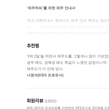
헌마공신 김만일 / 재일동포 공덕비 / 위미 동백나무 
감귤박물관 / 이중섭 미술관 / 이즈미 세이이찌 / 돈
‘제주허씨’를 위한 제주 안내서
지명 찾아보기
국내 여행안내서 중에서도 제주 안내 책자는 압도
있다. 그러나 아직까지도 제주 여행의 대부분은 
여행하는 경우에도 체계적이고 깊이있는 안내 정보
‘제주허씨’들을 위한 제주 안내서라 할 수 있다
추천평
독자들을 위한 기행서이기도 하다. 이 책은 우리
가까이 두고도 제대로 가보지 못했던 곳이나 주목받
‘1박 2일’을 하면서 제주도를 그렇게나 많이 가보
경주 때도, 경복궁 때도 똑같이 느꼈던 감정이니까. 
제주의 새로운 발견―제주도가 정녕 이런 곳이었단
제주도가 이 안에 있다.
나영석(KBS 프로듀서)
‘제주 답사기’는 크게 다섯 부분으로 구성된다.
첫번째 ‘제주답사 일번지’에 등장하는 지역은 
돈지할망당?갯것할망당에서 엿볼 수 있는 제주의 신
회원리뷰
(116건)
인문의 속살을 고스란히 느낄 수 있는 곳이다. 또한
매주 10건의 우수리뷰를 선정하여 YES포인트 3만원을 드