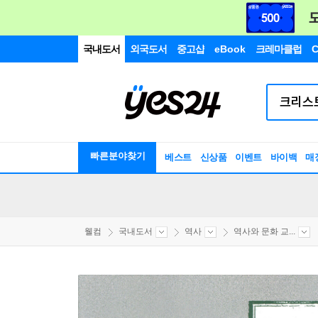
국내도서
외국도서
중고샵
eBook
크레마클럽
C
빠른분야찾기
베스트
신상품
이벤트
바이백
매
웰컴
국내도서
역사
역사와 문화 교...