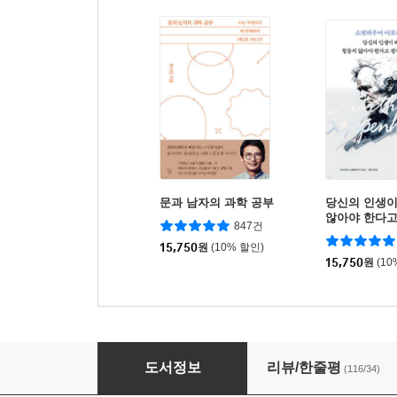
문과 남자의 과학 공부
당신의 인생이
않아야 한다
847건
까
15,750
원
(10% 할인)
15,750
원
(10
나의 문화유산답사기 7
도서정보
리뷰/한줄평
(116/34)