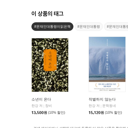
이 상품의 태그
#문재인대통령이읽은책
#문재인대통령
#문재인대통
소년이 온다
작별하지 않는다
한강 저
창비
한강 저
문학동네
|
|
13,500
원
(10% 할인)
15,120
원
(10% 할인)