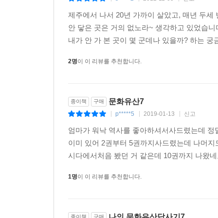
제주에서 나서 20년 가까이 살았고, 매년 두세
‘답사기’의 새로운 경지
안 닿은 곳은 거의 없노라~ 생각하고 있었습니
내가 안 가 본 곳이 몇 군데나 있을까? 하는 궁
‘답사기’ 2권 출간 당시 시인 고은은 “유홍준의 
못하고 제대로 조명된 적 없는 문화유산의 가치를
2명
이 이 리뷰를 추천합니다.
제주편에서 문화유산뿐 아니라 제주의 자연, 민속
폭과 깊이를 동시에 꾀하며 궁극적으로는 ‘제주학’의
통해 제주는 흔한 관광지와 휴양지를 넘어서 한국인
문화유산7
종이책
구매
p*****5
2019-01-13
신고
|
|
|
이번 제7권 ‘제주 답사기’는 종이책 출간과 동시
엄마가 워낙 역사를 좋아하셔서사드렸는데 정
선보인다. 이어서 앞권 1~6권도 전자책으로 출시할
이미 있어 2권부터 5권까지사드렸는데 나머지
버전’으로도 제작되었다. 또한 이번에는 제주 지역
시다에서처음 봤던 거 같은데 10권까지 나왔네
1명
이 이 리뷰를 추천합니다.
나의 문화유산답사기7
종이책
구매