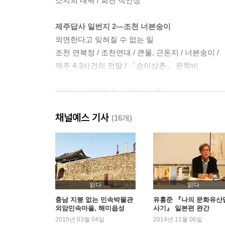
소지의 내력 / 회천 석인상
제주답사 일번지 2―조천 너븐숭이
외면한다고 잊혀질 수 없는 일
조천 연북정 / 조천연대 / 큰물, 근돈지 / 너븐숭이 /
제주 4·3사건의 전말 / 「순이삼촌」 문학비
제주답사 일번지 3―다랑쉬오름
설문대할망의 장대한 대지예술
채널예스 기사
제주의 자연 / 다랑쉬오름 / 용눈이오름 / 김영갑 갤러
(16개)
아부오름 / 『오름나그네』
제주답사 일번지 4―용천동굴
이보다 더 아름다운 용암동굴은 없다
유네스코 세계자연유산 / 성산일출봉 / 용암동굴 /
읽다
읽다
당처물동굴 / 거문오름 / 용천동굴
충남 지붕 없는 민속박물관
유홍준 『나의 문화유산
외암민속마을, 해미읍성
사기』 일본편 완간
2015년 03월 04일
2014년 11월 06일
제주답사 일번지 5―하도리 해녀 불턱