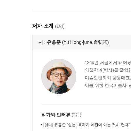
숨비소리 아련한 빈 바다에 노을이 내리네
제주해녀항일기념탑 / 해녀박물관 / 세화리 갯것할망
대상군 이야기 / 하도리 해녀 불턱 / 종달리 돈지할
저자 소개
(1명)
한라산 윗세오름 등반기―영실
저 :
유홍준
(Yu Hong-june,兪弘濬)
진달랩니까, 철쭉입니까
한라산 / 임백호 『남명소승』 / 오백장군봉 / 영실 /
구상나무 / 윗세오름 / 겐테 박사 / 정지용의 「백록
1949년 서울에서 태어
양철학과(박사)를 졸업했
탐라국 순례 1―삼성혈
미술인협의회 공동대표, 
전설은 유물을 만나 현실로 돌아온다
이를 위한 한국미술사’ 
삼성혈 / 돌하르방 / 삼사석 / 일도 이도 삼도 /
삼양동 선사유적지 / 삼양동 검은 모래
탐라국 순례 2―관덕정
작가와 인터뷰
(2개)
탐라국에서 제주도로 넘어가면서
[읽다]
유홍준 “일본, 욕하기 이전에 아는 것이 먼저”
탐라국에서 제주군으로 / 불탑사 오층석탑 / 고려왕조