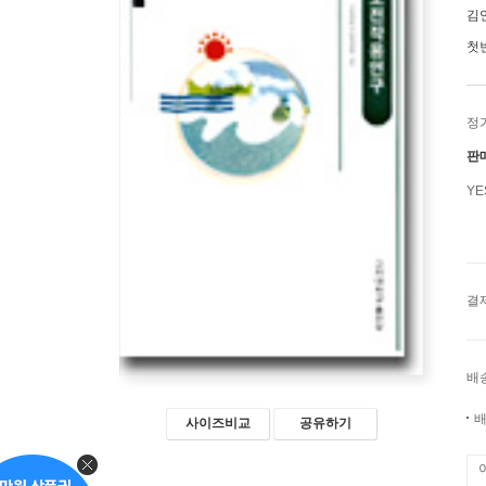
김
첫
정
판
Y
결
배
배
사이즈비교
공유하기