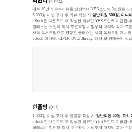
회원리뷰
(0건)
제2장 환경행정의 기본원칙
매주 10건의 우수리뷰를 선정하여 YES포인트 3만원을 드
Ⅰ. 사전배려의 원칙
3,000원 이상 구매 후 리뷰 작성 시
일반회원 300원, 마니아
1. 의의
eBook은 다운로드 후 작성한 리뷰만 YES포인트 지급됩니
2. 위험방지와 사전배려의 구별
클래스는 첫번째 회차 주문확정 시점부터 마지막 회차 주문
1) 사전배려
사락 독서모임으로 진행된 클래스는 사락 독서모임 게시판
eBook 페이백, CD/LP, DVD/Blu-ray, 패션 및 판매금
2) 전통적인 위험개념
3) 위험성개념의 등장
3. 사전배려원칙의 법적 문제
1) 사전배려조치와 국가의 보호의무
2) 사전배려조치의 명확성
3) 비례의 원칙
4. 사전배려의 내용
5. 사전배려의 한계
6. 사전배려의무의 효과: 사익보호성의 유무
한줄평
(0건)
7. 사전배려원칙의 구체적 실현
1,000원 이상 구매 후 한줄평 작성 시
일반회원 50원, 마니
1) 자발적 수단
eBook은 다운로드 후 작성한 리뷰만 YES포인트 지급됩니
2) 명령적 수단
클래스는 첫번째 회차 주문확정 시점부터 마지막 회차 주문