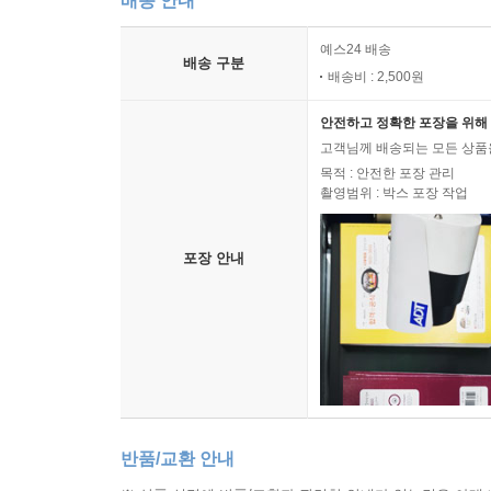
배송 안내
2. 협동의 원칙을 실현하는 제도
1) 절차참여
예스24 배송
배송 구분
배송비 : 2,500원
2) 협력에 의한 비공식적 행정작용
3) 환경관리인
안전하고 정확한 포장을 위해 
4) 기타
고객님께 배송되는 모든 상품을
목적 : 안전한 포장 관리
제3장 환경보전을 위한 수단
촬영범위 : 박스 포장 작업
Ⅰ. 계획에 의한 환경보전
1. 계획재량과 형량명령
포장 안내
1) 통상적인 행정재량과 계획재량의 구별
2) 형량명령
2. 환경계획
1) 종합계획에 의한 환경보전
2) 분야별 환경보전계획
3) 전체공간계획에서의 환경보전
4) 기타 다른 분야 부문계획에서의 환경보전
반품/교환 안내
5) 보전지역의 지정