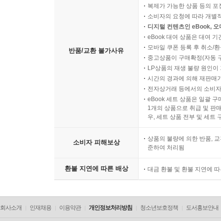
2) 신고·등록·표시의 의무부과
복제가 가능한 상품 등의 포장을 
3) 환경관리인의 임명
소비자의 요청에 따라 개별
디지털 컨텐츠인 eBook, 
eBook 대여 상품은 대여 기
Ⅲ. 간접적 규제수단
모바일 쿠폰 등록 후 취소/환
반품/교환 불가사유
1. 개설
중고상품이 구매확정(자동 
1) 직접적 규제수단의 보완 필요성
LP상품의 재생 불량 원인이 기
시간의 경과에 의해 재판매가
2) 간접적 규제수단으로서 경제적 수단의 장점
전자상거래 등에서의 소비자
3) 경제적 수단의 단점 및 법치국가적 문제점
eBook 세트 상품은 일괄 
4) 간접적 규제수단의 보충성
1개의 상품으로 취급 및 판매
우, 세트 상품 전부 및 세트
2. 환경부과금
1) 기능
상품의 불량에 의한 반품, 교
소비자 피해보상
2) 장점
준하여 처리됨
3) 단점
환불 지연에 따른 배상
대금 환불 및 환불 지연에 
4) 배출부과금
5) 환경개선부담금
6) 폐기물예치금·부담금
회사소개
인재채용
이용약관
개인정보처리방침
청소년보호정책
도서홍보안내
7) 수질개선부담금