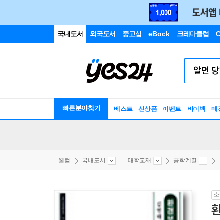
국내도서
외국도서
중고샵
eBook
크레마클럽
C
빠른분야찾기
베스트
신상품
이벤트
바이백
매
웰컴
국내도서
대학교재
공학계열
소