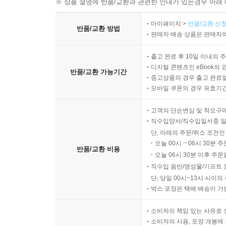
※ 상품 설명에 반품/교환과 관련한 안내가 있는경우 아래 
Ⅱ. 직접적 규제수단
마이페이지 >
반품/교환 신청
반품/교환 방법
1. 개설
판매자 배송 상품은 판매자와
2. 환경행정상의 명령·금지
출고 완료 후 10일 이내의 
1) 작위의무
디지털 콘텐츠인 eBook의 
반품/교환 가능기간
2) 부작위의무
중고상품의 경우 출고 완료일
3) 수인의무
모바일 쿠폰의 경우 유효기간(
3. 허가제
고객의 단순변심 및 착오구
1)예방적 통제수단
직수입양서/직수입일서중 일
2)금지의 유형
단, 아래의 주문/취소 조건인
4. 환경영향평가
오늘 00시 ~ 06시 30분 
반품/교환 비용
1) 환경영향평가의 의의
오늘 06시 30분 이후 주문
2)환경영향평가제도의 연혁
직수입 음반/영상물/기프트 
3) 환경영향평가의 내용과 절차
단, 당일 00시~13시 사이
박스 포장은 택배 배송이 가
4) 환경영향평가제도의 문제점 및 개선방향
5. 그 밖의 통제수단
소비자의 책임 있는 사유로 
1) 감독
소비자의 사용, 포장 개봉에 