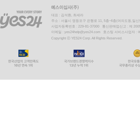
8) 쓰레기종량제
3. 자금조성
대표 : 김석환, 최세라
1) 개념
주소 : 서울시 영등포구 은행로 11, 5층~6층(여의도동,일신
2) 자금조성과 법률유보
사업자등록번호 : 229-81-37000 통신판매업신고 : 제 200
이메일 : yes24help@yes24.com 호스팅 서비스사업자 :
3) 실정법적 근거
Copyright ⓒ YES24 Corp. All Rights Reserved.
4) 자금조성의 보충적 기능
4. 환경보전을 위한 새로운 경제적 수단
1) 배출권거래제
2) 배출상쇄제
5. 행정지도
6. 기타 비공식적 행정작용
1) 비공식적 행정작용 일반론
2) 행정상의 경고·권고·정보제공
3) 비공식적 행정작용으로서의 협상
Ⅳ. 국가·지방자치단체의 직접적인 환경보전작용
찾아보기