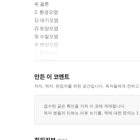
4) 결론
2. 환경오염
1) 대기오염
2) 토양오엽
3) 수질오염
4) 해양오염
3. 환경보전
4. 환경법
만든 이 코멘트
Ⅱ. 환경권의 헌법적 확립
1. 환경권의 헌법상 보장
저자, 역자, 편집자를 위한 공간입니다. 독자들에게 전하고
2. 방어권으로서의 기본권
3. 기본권보호의무
접수된 글은 확인을 거쳐 이 곳에 게재됩니다.
1) 환경침해로부터 보호
독자 분들의 리뷰는 리뷰 쓰기를, 책에 대한 문의는 1:
2)기본권보호의무의 범위
3)소결