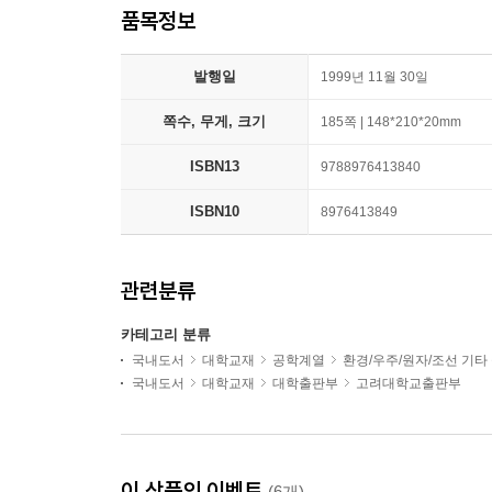
품목정보
발행일
1999년 11월 30일
쪽수, 무게, 크기
185쪽 | 148*210*20mm
ISBN13
9788976413840
ISBN10
8976413849
관련분류
카테고리 분류
국내도서
대학교재
공학계열
환경/우주/원자/조선 기타
국내도서
대학교재
대학출판부
고려대학교출판부
이 상품의 이벤트
(6개)