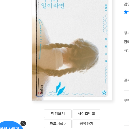
김
정
판
Y
결
구
미리보기
사이즈비교
파트너샵
공유하기