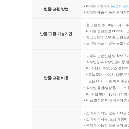
마이페이지 >
반품/교환 신청
반품/교환 방법
판매자 배송 상품은 판매자와
출고 완료 후 10일 이내의 
디지털 콘텐츠인 eBook의 
반품/교환 가능기간
중고상품의 경우 출고 완료일
모바일 쿠폰의 경우 유효기간(
고객의 단순변심 및 착오구
직수입양서/직수입일서중 일
단, 아래의 주문/취소 조건인
오늘 00시 ~ 06시 30분 
반품/교환 비용
오늘 06시 30분 이후 주문
직수입 음반/영상물/기프트 
단, 당일 00시~13시 사이
박스 포장은 택배 배송이 가
소비자의 책임 있는 사유로 
소비자의 사용, 포장 개봉에 
복제가 가능한 상품 등의 포장을 