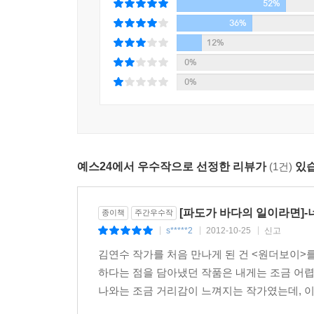
52%
불협화음의 이야기 등은 저마다의 ‘장( )’에서 
소셜네트워크서비스를 통해서 개벌적인 이야기구조
36%
귀결된다.
12%
0%
다시 말하자면 이 소설 전체는 심연을 건너 타인에
0%
위한 과정이기도 하다. 작품 속에 주요하게 등장하는
날개 달린 것’의 의미가 그러하듯 작가는 이토
‘아카이브’를 만들어간 끝에 카밀라 포트만 혹은
보여준다. ‘심연’과 ‘희망’ 그 사이의 아득한 간격은 그
예스24에서 우수작으로 선정한 리뷰가
(1건)
있습
[파도가 바다의 일이라면]
종이책
주간우수작
s*****2
2012-10-25
신고
|
|
|
김연수 작가를 처음 만나게 된 건 <원더보이>를
하다는 점을 담아냈던 작품은 내게는 조금 어렵
나와는 조금 거리감이 느껴지는 작가였는데, 이 