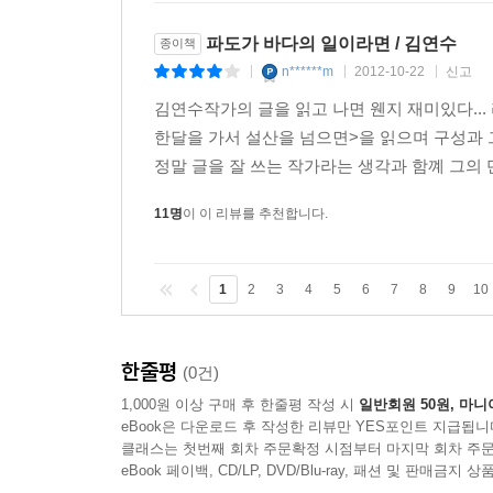
파도가 바다의 일이라면 / 김연수
종이책
n******m
2012-10-22
신고
|
|
|
김연수작가의 글을 읽고 나면 웬지 재미있다... 라
한달을 가서 설산을 넘으면>을 읽으며 구성과 
정말 글을 잘 쓰는 작가라는 생각과 함꼐 그의 
11명
이 이 리뷰를 추천합니다.
1
2
3
4
5
6
7
8
9
10
한줄평
(0건)
1,000원 이상 구매 후 한줄평 작성 시
일반회원 50원, 마니
eBook은 다운로드 후 작성한 리뷰만 YES포인트 지급됩니
클래스는 첫번째 회차 주문확정 시점부터 마지막 회차 주문
eBook 페이백, CD/LP, DVD/Blu-ray, 패션 및 판매금