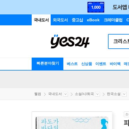
국내도서
외국도서
중고샵
eBook
크레마클럽
C
빠른분야찾기
베스트
신상품
이벤트
바이백
매
웰컴
국내도서
소설/시/희곡
한국소설
소