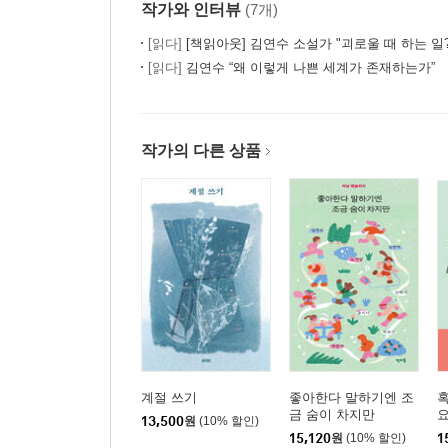
작가와 인터뷰
(7개)
[읽다]
[책읽아웃] 김연수 소설가 "괴로울 때 하는 일? 시급하게 나무를 
[읽다]
김연수 “왜 이렇게 나쁜 세계가 존재하는가”
작가의 다른 상품
계절 쓰기
좋아한다 말하기엔 조
혹
금 숨이 차지만
요
13,500
원
(10% 할인)
15,120
원
(10% 할인)
1