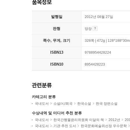
품목정보
발행일
2012년 08월 27일
판형
양장
쪽수, 무게, 크기
328쪽 | 472g | 128*188*30
ISBN13
9788954428224
ISBN10
8954428223
관련분류
카테고리 분류
국내도서
소설/시/희곡
한국소설
한국 장편소설
수상내역 및 미디어 추천 분류
국내도서
한국간행물윤리위원회 이달의 책
2012년
20
국내도서
기관 추천 도서
한국문화예술위선정 우수문학