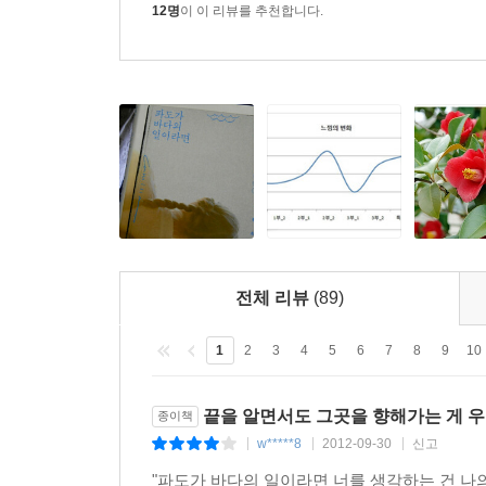
12명
이 이 리뷰를 추천합니다.
전체 리뷰
(89)
1
2
3
4
5
6
7
8
9
10
끝을 알면서도 그곳을 향해가는 게 
종이책
w*****8
2012-09-30
신고
|
|
|
"파도가 바다의 일이라면 너를 생각하는 건 나의 