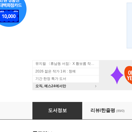
뮤지컬 〈휴남동 서점〉X 황보름 작가 북토크
2026 젊은 작가 1위 : 청예
기간 한정 특가 도서
오직, 예스24에서만
파도가 바다의 일이라면
도서정보
리뷰/한줄평
(89/0)