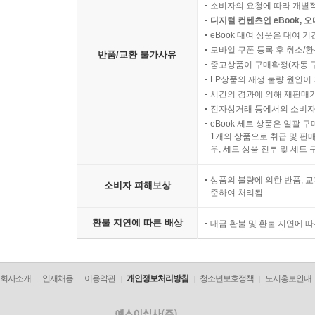
소비자의 요청에 따라 개별
디지털 컨텐츠인 eBook, 
eBook 대여 상품은 대여 기
모바일 쿠폰 등록 후 취소/환
반품/교환 불가사유
중고상품이 구매확정(자동 
LP상품의 재생 불량 원인이 기
시간의 경과에 의해 재판매가
전자상거래 등에서의 소비자
eBook 세트 상품은 일괄 
1개의 상품으로 취급 및 판매
우, 세트 상품 전부 및 세트
상품의 불량에 의한 반품, 교
소비자 피해보상
준하여 처리됨
환불 지연에 따른 배상
대금 환불 및 환불 지연에 
회사소개
인재채용
이용약관
개인정보처리방침
청소년보호정책
도서홍보안내