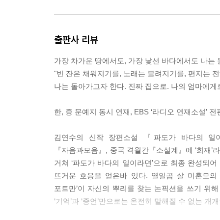
같은 단어들을 떠올렸다. 그건 아마도 식민지 말기 
던 소문 때문이었을지도 모른다. 1981년부터 시
지였다. --- p.252
출판사 리뷰
진남호텔로 가면서 나는 언젠가 고해성사를 하러 
가장 차가운 땅에서도, 가장 낯선 바다에서도 나는
에서 네 명의 노동자가 불에 타 죽고, 한 명의 
"빈 잔은 채워지기를, 노래는 불려지기를, 편지는 
학생들에게 부탁했다. 미사가 끝난 뒤, 나는 사
나는 돌아가고자 한다. 진짜 집으로. 나의 엄마에게로
대답 없이 창밖만을 바라봤다. 창밖에는 오동나무가 
른손으로 주먹을 한 번 쥐었다가 풀더니 자살한 
한, 중 문예지 동시 연재, EBS ‘라디오 연재소설’
다. 신부님의 목소리는 떨렸다. 사제관의 공기는 무
아 있었다. 이마에서 땀이 흘러내렸지만, 나는 닦을 마음도
김연수의 신작 장편소설 『파도가 바다의 일이라
『자음과모음』, 중국 격월간『소설계』에 ‘희재’라
가끔, 설명하기 곤란하지만 나의 말들이 심연을 건
거쳐 ‘파도가 바다의 일이라면’으로 최종 완성되어 
면서 우리는 신비를 체험한다. 두 사람이 서로 손을 
뜨거운 호응을 얻은바 있다. 열일곱 살 미혼모의
희망은 날개 달린 것, 심연을 건너가는 것, 우리가 
포트만’이 자신의 뿌리를 찾는 논픽션을 쓰기 위해 
귀를 기울이는 것. 부디 내가 이 소설에서 쓰지 않은
‘기억’과 ‘증언’만으로는 온전히 말해질 수 없는 
--- 작가의 말 중에서