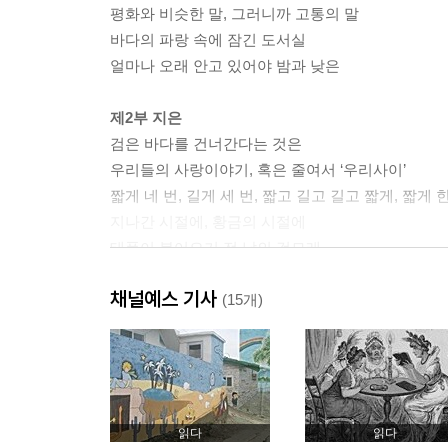
평화와 비슷한 말, 그러니까 고통의 말
바다의 파랑 속에 잠긴 도서실
얼마나 오래 안고 있어야 밤과 낮은
제2부 지은
검은 바다를 건너간다는 것은
우리들의 사랑이야기, 혹은 줄여서 ‘우리사이’
짧게 네 번, 길게 세 번, 짧고 길고 길고 짧게, 짧게 
지나간 시절에, 황금의 시절에
태풍이 불어오기 전 날의 검모래
그대가 들려주는 말들을 내 귀로도 들리고
채널예스 기사
(15개)
제3부 우리
적적함, 혹은 불안과 성가심 사이의 적당한 온기
날마다 하나의 낮이 종말을 고한다
나한테는 날개가 있어, 바로 이 아이야
저기, 또 저기, 섬광처럼 어떤 얼굴들이
읽다
읽다