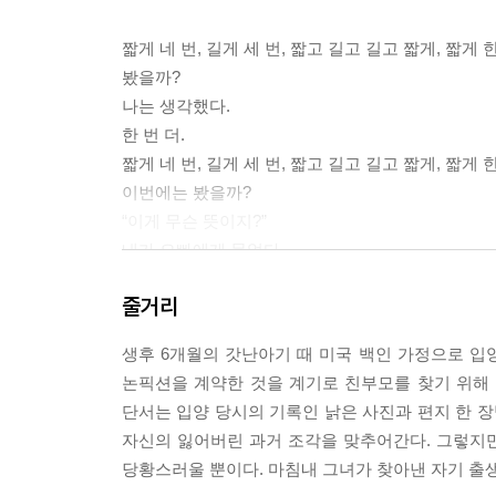
짧게 네 번, 길게 세 번, 짧고 길고 길고 짧게, 짧게 한
봤을까?
나는 생각했다.
한 번 더.
짧게 네 번, 길게 세 번, 짧고 길고 길고 짧게, 짧게 한
이번에는 봤을까?
“이게 무슨 뜻이지?”
내가 오빠에게 물었다.
“H. O. P. E.”
줄거리
“희망이네.”
그날 저녁, 우리의 희망은 아빠가 그 높은 크레인에서 
생후 6개월의 갓난아기 때 미국 백인 가정으로 입양
논픽션을 계약한 것을 계기로 친부모를 찾기 위해
그렇다면 우리에게 양관은 밤의 집이라고 말할 수도
단서는 입양 당시의 기록인 낡은 사진과 편지 한 
언덕 위의 양관이 비슷한 높이로 보였는데, 오전에
자신의 잃어버린 과거 조각을 맞추어간다. 그렇지
듯한 느낌을 받았다. 해가 두 건물의 뒤편으로 넘어
당황스러울 뿐이다. 마침내 그녀가 찾아낸 자기 출
관은 더 말해서 무엇하겠는가? 지금도 양관을 생각할