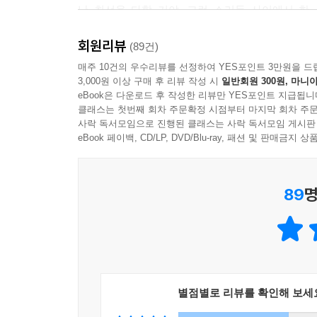
난 최선을 다할 거야. 그런 소리들 사이에서 한
셈이었다. 난 최선을 다할 거야. 그건 그날 새벽,
회원리뷰
지은이 수없이 읊조렸던 말이라는 걸 이제 우리는 알
(89건)
그 말을 생각하면 우리라는 존재는 한없이 하찮아
매주 10건의 우수리뷰를 선정하여 YES포인트 3만원을 드
3,000원 이상 구매 후 리뷰 작성 시
일반회원 300원, 마니아
있었으니까. 깨어난 뒤에야 우리는 거기에 붉은 불
eBook은 다운로드 후 작성한 리뷰만 YES포인트 지급됩니
우리를 질식시키지 못했다. 거기 고통과 슬픔이 
클래스는 첫번째 회차 주문확정 시점부터 마지막 회차 주문
고통스럽지도 않고, 슬프지도 않다. 우리와 그 아이
사락 독서모임으로 진행된 클래스는 사락 독서모임 게시판
중에서
eBook 페이백, CD/LP, DVD/Blu-ray, 패션 및 판매금
희망은 날개 달린 것, 심연을 건너가는 것
89
명
이 소설에는 2012년을 중심으로 하는 현재의 21
진남을 오가면서 그 속에 존재하는 수많은 인물들의
등장하는 수많은 인물들은 저마다 자신만의 이야기
유학 간 아들의 등에 날개를 달아주기 위해 노력하
교수의 기억, 노동환경 개선을 요구하며 타워 크레
별점별로 리뷰를 확인해 보세
대한 정지은의 기억, 죽은 양모 앤을 기억하는 