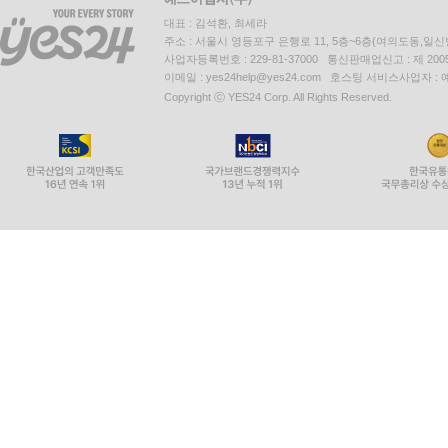
대표 : 김석환, 최세라
주소 : 서울시 영등포구 은행로 11, 5층~6층(여의도동,일신
사업자등록번호 : 229-81-37000 통신판매업신고 : 제 200
이메일 : yes24help@yes24.com 호스팅 서비스사업자 :
Copyright ⓒ YES24 Corp. All Rights Reserved.