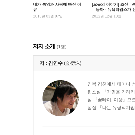
내가 통영과 사랑에 빠진 이
[오늘의 이야기] 조선ㆍ
유
ㆍ동아ㆍ뉴욕타임스가 
특별전 : 가장 차가운 땅에서도
한 올해 최고의 책
2013년 03월 07일
2012년 12월 18일
1. 1985년 6월 무렵, 금이 간 그라나다의 뒷유리창
2. 1986년 3월 무렵, 에밀리 디킨슨의 시
3. 2012년의 카밀라, 혹은 1984년의 정지은
- 작가의 말
저자 소개
(1명)
저 :
김연수
(金衍洙)
경북 김천에서 태어나 성
편소설 『가면을 가리키
설 『꾿빠이, 이상』으로
설집 『나는 유령작가입니