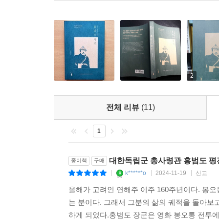
2
전체 리뷰
(11)
1
대한독립군 총사령관 홍범도 평
종이책
구매
k******o
2024-11-19
신고
|
|
|
올해가 고려인 연해주 이주 160주년이다. 봉
는 분이다. 그래서 그분의 삶의 궤적을 돌아보
하게 되었다.홍범도 장군은 영화 봉오통 전투에서