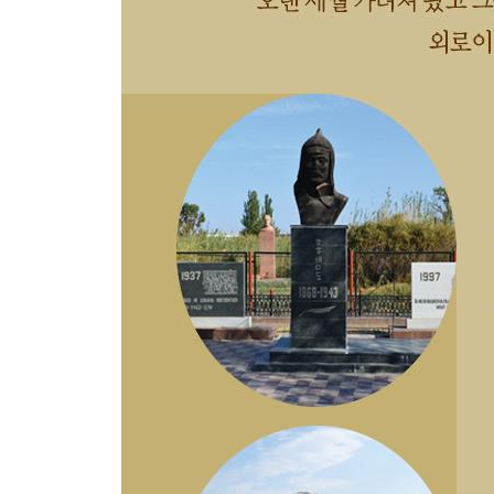
-부록 3 홍범도 연표