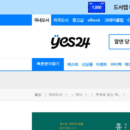
국내도서
외국도서
중고샵
eBook
크레마클럽
C
빠른분야찾기
베스트
신상품
이벤트
바이백
매
웰컴
국내도서
역사
주제로 읽는 역...