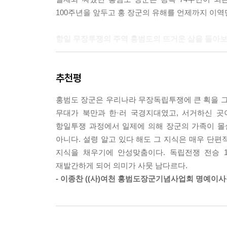
100주년을 앞두고 홍 장군의 유해를 언제까지 이역
항일 무장투쟁의 주역 홍범도의 뜨거운 삶을 돌아보
일제강점기에 많은 항일 독립운동가들은 만주와 러시
추천평
항일 빨치산 전투의 주역이었다. 홍범도는 자신의 
작전으로 항일투쟁의 전설이 되었다. 상해 임정 건
홍범도 장군은 우리나라 무장독립투쟁에 큰 획을 그
조선인 노인의 옷차림을 한 산포수다운 비범한 장수
무대가 북만과 한·러 국경지대였고, 서거하신 
항일투쟁 과정에서 일제에 의해 장군의 가족이 몰
간도와 극동 러시아의 춥고 험준한 산악지대를 
아니다. 설령 알고 있다 해도 그 지식은 매우 단
국내진입작전으로 일제를 공포에 몰아넣는다. 하
지식을 채우기에 안성맞춤이다. 독립전쟁 전승 1
도모했지만 더욱 극심한 고난이 잇따른다. 고려공
재발간하게 되어 의미가 사뭇 남다르다.
이주를 당해 쓸쓸한 말년을 보내야 했던 홍 장군의
- 이종찬 ((사)여천 홍범도장군기념사업회 명예이사
‘빨치산 대장’ 홍범도는 ‘좌파 독립운동가’?
남북에서 ‘통일 조국의 사표’로 존경받는 인물 중