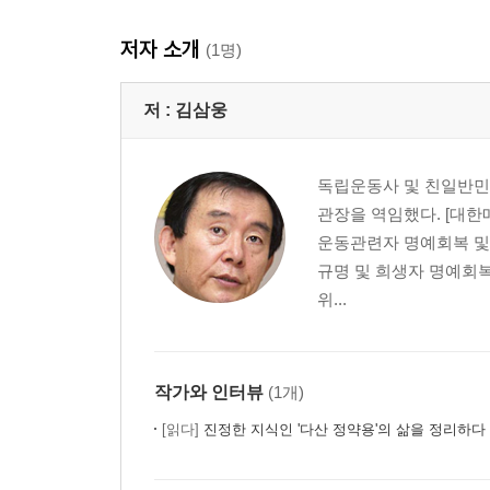
저자 소개
(1명)
저 :
김삼웅
독립운동사 및 친일반민
관장을 역임했다. [대
운동관련자 명예회복 및
규명 및 희생자 명예회
위...
작가와 인터뷰
(1개)
[읽다]
진정한 지식인 '다산 정약용'의 삶을 정리하다