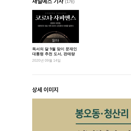
채널예스 기사
산포수 의병부대 대장으로 뽑히다│일본군과 일진회원
(1개)
삼아 회유작전 벌이다│부인은 옥사, 아들 양순은 
4장 간도와 블라디보스토크 오가며 펼친 항일전
한민족의 고토, 간도로 이동│의병가.독립군가로 사
근을 만나다│‘13도의군’과 ‘성명회’에 참여하다 | 
읽다
봉밀산에서 둔전병으로 장기전 대비
독서의 달 9월 맞이 문재인
대통령 추천 도서, 판매량
2020년 09월 14일
5장 대한독립군 창설, 국내진공작전
러시아혁명기 노령 왕래하며 무기 구입│대한국민의
창건, 본격 항일전│항일 연합군 이끌고 국내진공작
상세 이미지
6장 봉오동전투의 영웅
3.1운동 계기로 독립군 부대 연합전선│봉오동으로 
살상한 대첩│독립군의 영웅으로 부상하다
7장 청산리대첩을 승전으로 이끌다
일제의 보복, 마적단까지 동원│어랑촌에 진지 구축