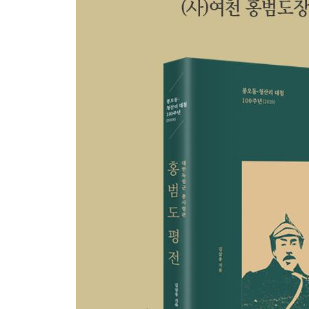
로 일본군을 자멸로 몰아넣다│국치 이래 가장 빛
첩 기록│일제 정보기관의 ‘홍범도 평가’│이범석의
주역은 홍범도”
2부
시련 속의 민족혼, 홍범도
8장 일제의 보복 경신참변, 독립군 기반 상실
학살·약탈·소각의 ‘삼광전략’│매장한 시신까지 꺼내
마적단까지 끌어들여 한인을 학살하다│러시아 이동
9장 대종교에 참여하여 민족정신 선양
독립운동과 민족종교의 관계│단군 관련 각종 사서
에 자금을 지원하다
10장 좌절의 시기, 레닌·트로츠키와 회견
러시아령 이만에서 무장해제 당하다│‘자유시 참변’