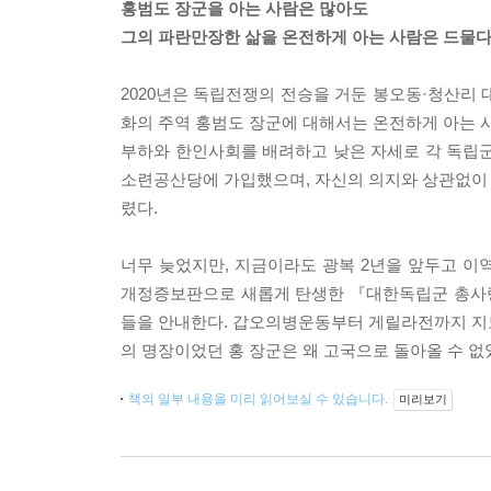
홍범도 장군을 아는 사람은 많아도
그의 파란만장한 삶을 온전하게 아는 사람은 드물다
2020년은 독립전쟁의 전승을 거둔 봉오동·청산리 대
화의 주역 홍범도 장군에 대해서는 온전하게 아는 사
부하와 한인사회를 배려하고 낮은 자세로 각 독립군
소련공산당에 가입했으며, 자신의 의지와 상관없이 강
렸다.
너무 늦었지만, 지금이라도 광복 2년을 앞두고 이
개정증보판으로 새롭게 탄생한 『대한독립군 총사령
들을 안내한다. 갑오의병운동부터 게릴라전까지 지도
의 명장이었던 홍 장군은 왜 고국으로 돌아올 수 
책의 일부 내용을 미리 읽어보실 수 있습니다.
미리보기