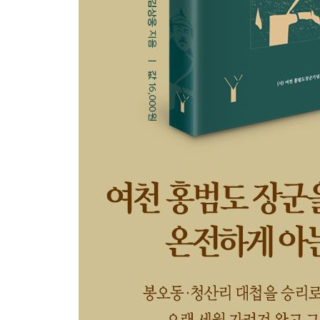
반대 측 병사들 재판관으로│둘째 아들 병사, 적군
입장 바꾼 소비에트 정권│모스크바의 극동민족대회
선물받다│레닌이 준 선물, 해방 후 ‘배척’의 사유되
11장 협동조합 일구며 재기 노렸으나
암살 위기 모면, 밀정들에 시달리다│전우들과 농업조
만에 이인복과 재혼│소련 정세 변화로 개간한 땅 
12장 광복을 2년 앞두고 파란만장한 생을 마감하다
스탈린의 폭거로 카자흐스탄에 강제 이주│극동 러시
어 사용 및 거주 이전 금지 등 탄압│‘전선에 보내 
쓰러지다
-부록 1 홍범도 장군을 추억하면서
전문 연구가들이 바라보는 홍범도│카자흐스탄의 홍범
도│이인섭의 홍범도 회상기
-부록 2 홍범도 항일역전표(1891~1909년)