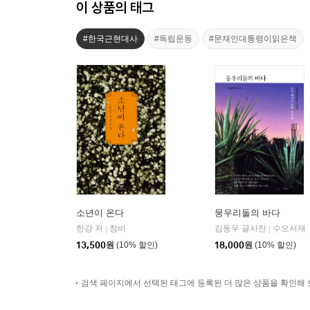
이 상품의 태그
#한국근현대사
#독립운동
#문재인대통령이읽은책
소년이 온다
뭉우리돌의 바다
한강 저
창비
김동우 글사진
수오서재
|
|
13,500
원
(10% 할인)
18,000
원
(10% 할인)
검색 페이지에서 선택된 태그에 등록된 더 많은 상품을 확인해 