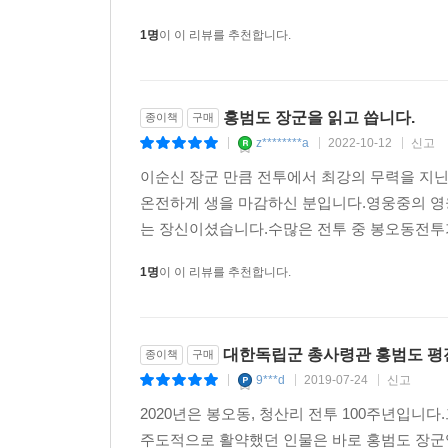
1명
이 이 리뷰를 추천합니다.
홍범도 장군을 읽고 씁니다.
종이책
구매
z********a
2022-10-12
신고
|
|
|
이순신 장군 만큼 전투에서 최강의 무력을 지닌
온전하게 생을 마감하신 분입니다.영웅중의 영웅
는 장신이셨습니다.수많은 전투 중 봉오동전투
1명
이 이 리뷰를 추천합니다.
대한독립군 총사령관 홍범도 평
종이책
구매
9***d
2019-07-24
신고
|
|
|
2020년은 봉오동, 청산리 전투 100주년입
주도적으로 활약했던 인물은 바로 홍범도 장군