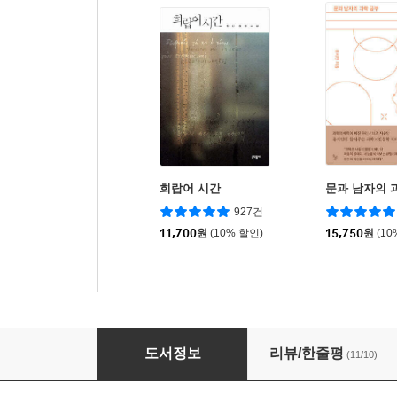
희랍어 시간
문과 남자의 
927건
11,700
원
(10% 할인)
15,750
원
(10
대한독립군 총사령관 홍범도 평전
도서정보
리뷰/한줄평
(11/10)