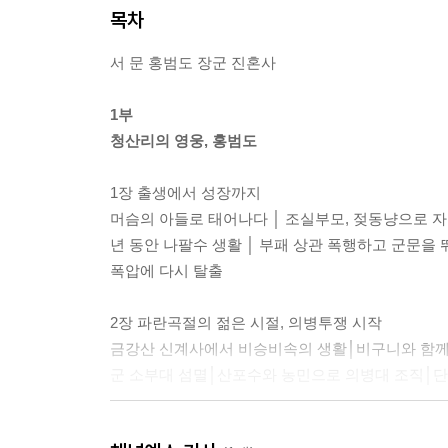
목차
서 문 홍범도 장군 진혼사
1부
청산리의 영웅, 홍범도
1장 출생에서 성장까지
머슴의 아들로 태어나다 │ 조실부모, 젖동냥으로 자라
년 동안 나팔수 생활 │ 부패 상관 폭행하고 군문을 
폭압에 다시 탈출
2장 파란곡절의 젊은 시절, 의병투쟁 시작
금강산 신계사에서 비승비속의 생활│비구니와 함께
군 소부대 섬멸│산포수와 농민으로 의병대 조직│단
3장 산포수 의병장, 관북 지역 일본군 소탕전