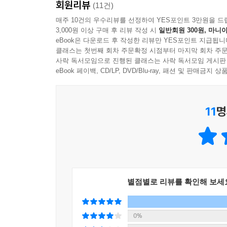
회원리뷰
(11건)
가지 이유가 있다. 우선 독립운동 연구가 지역적으로 
매주 10건의 우수리뷰를 선정하여 YES포인트 3만원을 드
75세를 일기로 크질오르다에서 서거했기 때문이다.
3,000원 이상 구매 후 리뷰 작성 시
일반회원 300원, 마니아
eBook은 다운로드 후 작성한 리뷰만 YES포인트 지급됩니
구소련이 붕괴되는 1980년대 말까지 카자흐스탄은
클래스는 첫번째 회차 주문확정 시점부터 마지막 회차 주문
사락 독서모임으로 진행된 클래스는 사락 독서모임 게시판
러시아 연해주 지역 위주였고, 이르쿠츠크 등에서
eBook 페이백, CD/LP, DVD/Blu-ray, 패션 및 판매금
입당한 일 등을 이유로 일부 역사학자들에게 ‘좌파 
저자는 전문가들의 평가와 역사적 자료를 더해 홍
11
명
산포수 의병장, ‘저명한 조선 빨치산 대장’이라는 
군지휘관의 연합작전 및 수많은 독립운동가들의
독립운동가에게 전공을 빼앗기는 것은 바로잡아야 할
별점별로 리뷰를 확인해 보세
0%