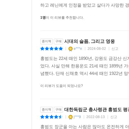
하고 레닌에게 인정을 받았고 살다가 사망한 
1명
이 이 리뷰를 추천합니다.
시대의 슬픔, 그리고 영웅
종이책
구매
e***n
2024-08-02
신고
|
|
|
홍범도는 22세 때인 1890년, 강원도 금강산
었다. 사실 만해 한용운도 21세 때인 1899
념했다. 단재 신채호 역시 44세 때인 1922년
이 리뷰가 도움이 되었나요?
대한독립군 총사령관 홍범도 평
종이책
구매
j***9
2022-08-13
신고
|
|
|
홍범도 장군을 아는 사람은 많아도 온전하게 아