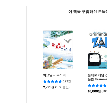
이 책을 구입하신 분
화요일의 두꺼비
문제로 개념 
문법 Grammar
193건
1
9,720
원
(10% 할인)
10,800
원
(10