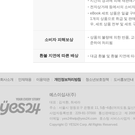
시간의 경과에 의해 재판매가
전자상거래 등에서의 소비자
eBook 세트 상품은 일괄 
1개의 상품으로 취급 및 판매
우, 세트 상품 전부 및 세트
상품의 불량에 의한 반품, 교
소비자 피해보상
준하여 처리됨
환불 지연에 따른 배상
대금 환불 및 환불 지연에 
회사소개
인재채용
이용약관
개인정보처리방침
청소년보호정책
도서홍보안내
대표 : 김석환, 최세라
주소 : 서울시 영등포구 은행로 11, 5층~6층(여의도동,일신
사업자등록번호 : 229-81-37000 통신판매업신고 : 제 200
이메일 : yes24help@yes24.com 호스팅 서비스사업자 :
Copyright ⓒ YES24 Corp. All Rights Reserved.