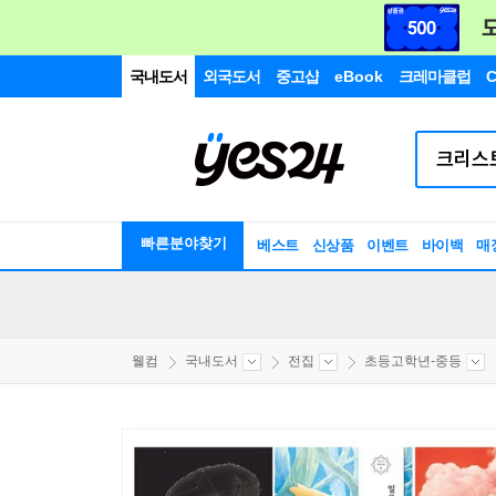
국내도서
외국도서
중고샵
eBook
크레마클럽
C
빠른분야찾기
베스트
신상품
이벤트
바이백
매
웰컴
국내도서
전집
초등고학년-중등