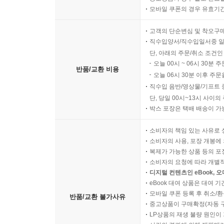
모바일 쿠폰의 경우 유효기간(
고객의 단순변심 및 착오구
직수입양서/직수입일서중 일
단, 아래의 주문/취소 조건인
오늘 00시 ~ 06시 30분 
반품/교환 비용
오늘 06시 30분 이후 주문
직수입 음반/영상물/기프트 
단, 당일 00시~13시 사이
박스 포장은 택배 배송이 가
소비자의 책임 있는 사유로 
소비자의 사용, 포장 개봉에 
복제가 가능한 상품 등의 포장을 
소비자의 요청에 따라 개별
디지털 컨텐츠인 eBook, 
eBook 대여 상품은 대여 기
모바일 쿠폰 등록 후 취소/환
반품/교환 불가사유
중고상품이 구매확정(자동 
LP상품의 재생 불량 원인이 기