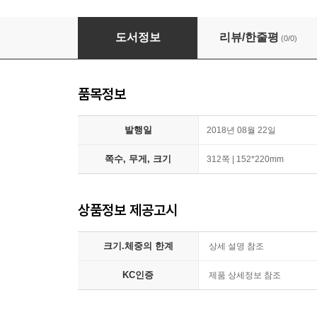
선스시 동물동화 1~5권 세트/아동도서 증정
도서정보
리뷰/한줄평
(0/0)
품목정보
발행일
2018년 08월 22일
쪽수, 무게, 크기
312쪽 | 152*220mm
상품정보 제공고시
크기.체중의 한계
상세 설명 참조
KC인증
제품 상세정보 참조