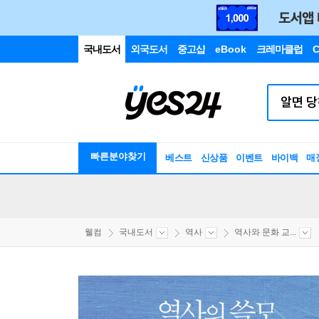
국내도서
외국도서
중고샵
eBook
크레마클럽
C
빠른분야찾기
베스트
신상품
이벤트
바이백
매
웰컴
국내도서
역사
역사와 문화 교...