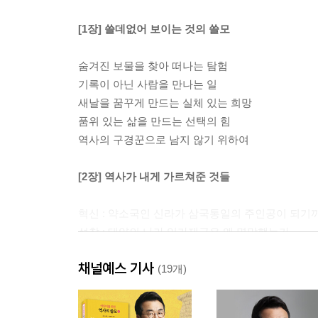
[1장] 쓸데없어 보이는 것의 쓸모
숨겨진 보물을 찾아 떠나는 탐험
기록이 아닌 사람을 만나는 일
새날을 꿈꾸게 만드는 실체 있는 희망
품위 있는 삶을 만드는 선택의 힘
역사의 구경꾼으로 남지 않기 위하여
[2장] 역사가 내게 가르쳐준 것들
혁신 : 약소국인 신라가 삼국통일의 주인공이 되기
성찰 : 태양의 나라 잉카제국은 왜 멸망했는가
창조 : 세상을 바꾸는 생각의 조건
채널예스 기사
협상 : 하나를 내어주고 둘을 얻는 협상의 달인들
(19개)
공감 : 왜 할머니, 할아버지는 태극기를 들고 광장
합리 : 체면과 실속 중 무엇을 챙겨야 할까