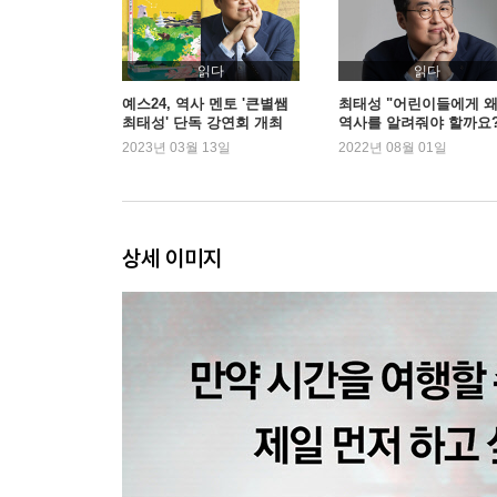
소통 : 메시지를 효과적으로 전달하는 법
[3장] 한 번의 인생, 어떻게 살 것인가
읽다
읽다
예스24, 역사 멘토 '큰별쌤
최태성 "어린이들에게 
최태성' 단독 강연회 개최
역사를 알려줘야 할까요?
정도전 : 억압으로부터 자유로워지려면
2023년 03월 13일
2022년 08월 01일
김육 : 삶을 던진다는 것의 의미
장보고 : 바다 너머를 상상하는 힘
박상진 : 꿈은 명사가 아니라 동사여야 한다
이회영 : 시대의 과제를 마주하는 자세
상세 이미지
[4장] 인생의 답을 찾으려는 사람들에게
각자의 삶에는 자신만의 궤적이 필요하다
역사의 흐름 속에서 현재를 바라본다면
지금 나의 온도는 적정한가
시민이라는 말의 무게
오늘을 잘살기 위해 필요한 것