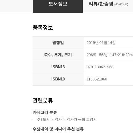
역사의 쓸모
도서정보
리뷰/한줄평
(454/656)
품목정보
발행일
2019년 06월 14일
쪽수, 무게, 크기
296쪽 | 568g | 147*218*20
ISBN13
9791130621968
ISBN10
1130621960
관련분류
카테고리 분류
국내도서
역사
역사와 문화 교양서
수상내역 및 미디어 추천 분류