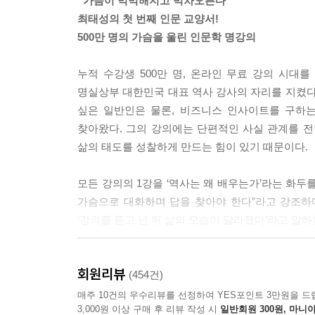
“가슴이 먹먹해지고 벅차오른다”
나 창의력을 말하면 사람들은 자꾸 전에 없던 새로
최태성의 첫 번째 인문 교양서!
으면 널리 쓰이지 않습니다.
500만 명의 가슴을 울린 인문학 명강의
---「창조 : 세상을 바꾸는 생각의 조건」중에서
누적 수강생 500만 명, 온라인 무료 강의 시대를
정도전의 사상은 굉장히 급진적이었습니다. 모든 토
명실상부 대한민국 대표 역사 강사의 자리를 지켰다
당하고 유랑하면서 만난 비뚤어진 세상에 문제의식
싶은 일반인은 물론, 비즈니스 인사이트를 구하는
밀하게 고민했어요. 길고 막막한 인생의 터널에서 주
찾아왔다. 그의 강의에는 단편적인 사실 관계를 전
하다니, 고려 망해라!’하면서 괴로워하고 술이나 
삶의 태도를 성찰하게 만드는 힘이 있기 때문이다.
---「정도전 : 억압으로부터 자유로워지려면」중에
모든 강의의 1강을 ‘역사는 왜 배우는가’라는 화두를
독립운동가 박상진은 법학을 공부하던 학생이었는데 
가슴으로 대화하며 답을 찾아야 한다”라고 강조하
년에 판사 시험에 합격합니다. 평양 법원으로 발령
‘강의를 듣고 난 뒤 삶의 모습이 달라졌다’라고 말하
다. 이제 내가 앉을 자리는 판사 자리가 아니라 판
리지 못했을 거예요. 하지만 박상진의 꿈은 판사가 
저자는 현장에서 대중과 만나며 역사를 쉽고 재미있
범한 이에게 도움을 주고, 정의가 살아 있음을 증명
회원리뷰
주는 것도 중요하다는 것을 깨달았다. 그가 지난 2
(454건)
지요.
이유다. 현장에서 직접 강의를 듣고 있다는 착각
매주 10건의 우수리뷰를 선정하여 YES포인트 3만원을 드
---「박상진 : 꿈은 명사가 아니라 동사여야 한다
3,000원 이상 구매 후 리뷰 작성 시
일반회원 300원, 마니아
가득한 새로운 역사의 세계에 첫발을 디디게 될 것이