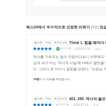
설명서에 가깝다. 이 책을 통해 더 이상 역사가
으며 서로 의지하며 살아가면 된다고. 역사를 통해 
확인한다면, 삶의 모든 영역에서 역사의 교훈을 사용
부하려는 사람들에게 저는 이렇게 말하고 싶습니다.
“역사는 삶이라는 문제에 대한 가장 완벽한 해설서
---「오늘을 잘살기 위해 필요한 것」중에서
예스24에서 우수작으로 선정한 리뷰가
(2건)
있습
나를 억압하는 것들로부터 자유로워지고
역사 앞에서 떳떳한 삶을 살기 위한 22가지 통찰
Think 1. 힘들 때마
종이책
구매
주간우수작
만약 당신에게 시간을 여행할 수 있는 특별한 능력
z******8
2020-01-19
신고
|
|
|
돌아가 자신이 저질렀던 실수를 만회하기도 하고, 
역사를 가르치는 일이 직업이다보니 아무래도 역
선택은 언제나 두려운 일이기 때문이다. 시간을 되
넘게 내가 아는 '역사적 사실'에 대해서 열변을
속으로 시간 여행을 떠났다. 삶이라는 문제에 대한 
다. 그러다 한 아이가 질문을 던졌다. "선생님, 
해설에서 도움을 얻듯, 우리보다 앞서 살았던 인물들
79명
이 이 리뷰를 추천합니다.
“역사는 사람을 만나는 인문학”이라고 강조하는 저
얻고 어떤 문제에 대한 답을 찾았는지 이야기한다.
절망하는 대신 새로운 나라를 만들기 위해 판을 짠 
401. 280. 역사의 쓸모
종이책
구매
주간우수작
그리며 살다간 인물을 여럿 소개하며 ‘한 번뿐인 인
g********o
2019-07-21
신고
|
|
|