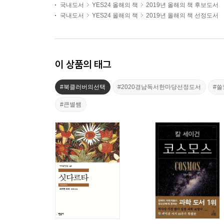
국내도서
YES24 올해의 책
2019년 올해의 책 후보도서
국내도서
YES24 올해의 책
2019년 올해의 책 선정도서
이 상품의 태그
#북클러버의선택
#2020경남독서한마당선정도서
#
#큰별쌤