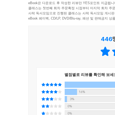
eBook은 다운로드 후 작성한 리뷰만 YES포인트 지급됩니
우리도 모르는 사이에 세계관을 형성하는 데 영향
클래스는 첫번째 회차 주문확정 시점부터 마지막 회차 주문
수백 년 전 이야기로 오늘의 고민을 해결하는
사락 독서모임으로 진행된 클래스는 사락 독서모임 게시판
것을 긍정적으로 여기죠. 하지만 저는 그 전통이라
세상에서 가장 실용적인 역사 사용법
eBook 페이백, CD/LP, DVD/Blu-ray, 패션 및 판매금
마음으로 그 기원을 낱낱이 가려본 적 없는 것들을
“길을 잃고 방황할 때마다 나는 역사에서 답을 찾았
생각이라는 판단이 들면 받아들이지 말고, 그 생각이
---「역사의 흐름 속에서 현재를 바라본다면」중에
446
경쟁과 효율을 강조하는 시대에 ‘쓸데없다’는 말은
수백 년, 수천 년 전 이야기를 배우는 역사가 
조선의 18대 왕 현종의 실록을 보면 거의 대부분이
경쟁과 효율을 우선순위로 두는 기업의 경영진이 가
내 지속되었는데 그로부터 약 350년이 흐른 지금,
것만으로도 시간이 모자란 그들이 역사에 심취하는
싸움을 벌였다는 생각이 들지 않나요? (……) 21
의 에너지를 쏟을 정도로 우선순위에 있는 일인지 말
역사 대중화를 위해 힘써온 저자는 이 문제에 답
요가 있습니다. 갈등은 당연한 것이고 뜨거움도 
별점별로 리뷰를 확인해 보세
배워서 어디에 쓰냐고 말하는 사람들에게 반박이
다.
구텐베르크가 개발한 대량 인쇄 기술과 세종대왕
---「지금 나의 온도는 적정한가」중에서
알아보고, 대제국 몽골에 항복하면서도 고려의 전
16%
기술을 배우는 등 한국사와 세계사를 넘나들며 사람
3%
역사는 흔한 오해와 달리 고리타분하거나 미련한 것
0%
데 도움이 되는 도구죠. 불확실성의 시대에서 우리는
『역사의 쓸모』는 역사를 재미있게 풀어주는 책이
0%
까? 역사를 공부한 사람은 이 질문에 긍정적으로 답할