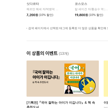
싯다르타
코스모스
헤르만 헤세 저/박병덕 역
민음사
칼 세이건 저/홍승수 역
|
|
7,200
원
(10% 할인)
19,800
원
(10% 할인)
검색 페이지에서 선택된 태그에 등록된 더 많은 상품을 확인해 
이 상품의 이벤트
(13개)
[기획전]『국어 잘하는 아이가 이깁니다』& 책 속
이
추천도서