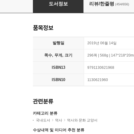
역사의 쓸모
도서정보
리뷰/한줄평
(454/656)
품목정보
발행일
2019년 06월 14일
쪽수, 무게, 크기
296쪽 | 568g | 147*218*20
ISBN13
9791130621968
ISBN10
1130621960
관련분류
카테고리 분류
국내도서
역사
역사와 문화 교양서
수상내역 및 미디어 추천 분류