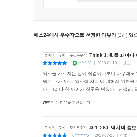
설명서에 가깝다. 이 책을 통해 더 이상 역사가
으며 서로 의지하며 살아가면 된다고. 역사를 통해 
확인한다면, 삶의 모든 영역에서 역사의 교훈을 사용
부하려는 사람들에게 저는 이렇게 말하고 싶습니다.
“역사는 삶이라는 문제에 대한 가장 완벽한 해설서
---「오늘을 잘살기 위해 필요한 것」중에서
예스24에서 우수작으로 선정한 리뷰가
(2건)
있습
나를 억압하는 것들로부터 자유로워지고
역사 앞에서 떳떳한 삶을 살기 위한 22가지 통찰
Think 1. 힘들 때마
종이책
구매
주간우수작
만약 당신에게 시간을 여행할 수 있는 특별한 능력
z******8
2020-01-19
신고
|
|
|
돌아가 자신이 저질렀던 실수를 만회하기도 하고, 
역사를 가르치는 일이 직업이다보니 아무래도 역
선택은 언제나 두려운 일이기 때문이다. 시간을 되
넘게 내가 아는 '역사적 사실'에 대해서 열변을
속으로 시간 여행을 떠났다. 삶이라는 문제에 대한 
다. 그러다 한 아이가 질문을 던졌다. "선생님, 
해설에서 도움을 얻듯, 우리보다 앞서 살았던 인물들
79명
이 이 리뷰를 추천합니다.
“역사는 사람을 만나는 인문학”이라고 강조하는 저
얻고 어떤 문제에 대한 답을 찾았는지 이야기한다.
절망하는 대신 새로운 나라를 만들기 위해 판을 짠 
401. 280. 역사의 쓸모
종이책
구매
주간우수작
그리며 살다간 인물을 여럿 소개하며 ‘한 번뿐인 인
g********o
2019-07-21
신고
|
|
|