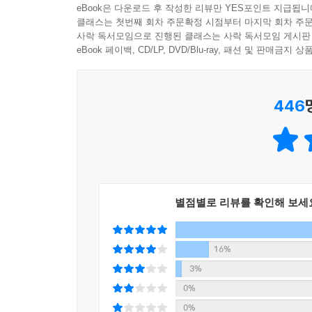
eBook은 다운로드 후 작성한 리뷰만 YES포인트 지급됩니
우리도 모르는 사이에 세계관을 형성하는 데 영향
클래스는 첫번째 회차 주문확정 시점부터 마지막 회차 주문
수백 년 전 이야기로 오늘의 고민을 해결하는
사락 독서모임으로 진행된 클래스는 사락 독서모임 게시판
것을 긍정적으로 여기죠. 하지만 저는 그 전통이라
세상에서 가장 실용적인 역사 사용법
eBook 페이백, CD/LP, DVD/Blu-ray, 패션 및 판매금
마음으로 그 기원을 낱낱이 가려본 적 없는 것들을
“길을 잃고 방황할 때마다 나는 역사에서 답을 찾았
생각이라는 판단이 들면 받아들이지 말고, 그 생각이
---「역사의 흐름 속에서 현재를 바라본다면」중에
446
경쟁과 효율을 강조하는 시대에 ‘쓸데없다’는 말은
수백 년, 수천 년 전 이야기를 배우는 역사가 
조선의 18대 왕 현종의 실록을 보면 거의 대부분이
경쟁과 효율을 우선순위로 두는 기업의 경영진이 가
내 지속되었는데 그로부터 약 350년이 흐른 지금,
것만으로도 시간이 모자란 그들이 역사에 심취하는
싸움을 벌였다는 생각이 들지 않나요? (……) 21
의 에너지를 쏟을 정도로 우선순위에 있는 일인지 말
역사 대중화를 위해 힘써온 저자는 이 문제에 답
요가 있습니다. 갈등은 당연한 것이고 뜨거움도 
별점별로 리뷰를 확인해 보세
배워서 어디에 쓰냐고 말하는 사람들에게 반박이
다.
구텐베르크가 개발한 대량 인쇄 기술과 세종대왕
---「지금 나의 온도는 적정한가」중에서
알아보고, 대제국 몽골에 항복하면서도 고려의 전
16%
기술을 배우는 등 한국사와 세계사를 넘나들며 사람
3%
역사는 흔한 오해와 달리 고리타분하거나 미련한 것
0%
데 도움이 되는 도구죠. 불확실성의 시대에서 우리는
『역사의 쓸모』는 역사를 재미있게 풀어주는 책이
0%
까? 역사를 공부한 사람은 이 질문에 긍정적으로 답할