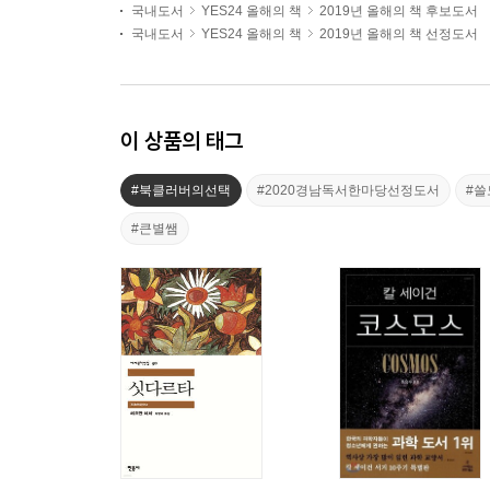
국내도서
YES24 올해의 책
2019년 올해의 책 후보도서
국내도서
YES24 올해의 책
2019년 올해의 책 선정도서
이 상품의 태그
#북클러버의선택
#2020경남독서한마당선정도서
#
#큰별쌤