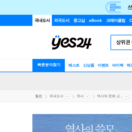
국내도서
외국도서
중고샵
eBook
크레마클럽
C
빠른분야찾기
베스트
신상품
이벤트
바이백
매
웰컴
국내도서
역사
역사와 문화 교...