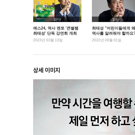
소통 : 메시지를 효과적으로 전달하는 법
[3장] 한 번의 인생, 어떻게 살 것인가
읽다
읽다
예스24, 역사 멘토 '큰별쌤
최태성 "어린이들에게 
최태성' 단독 강연회 개최
역사를 알려줘야 할까요?
정도전 : 억압으로부터 자유로워지려면
2023년 03월 13일
2022년 08월 01일
김육 : 삶을 던진다는 것의 의미
장보고 : 바다 너머를 상상하는 힘
박상진 : 꿈은 명사가 아니라 동사여야 한다
이회영 : 시대의 과제를 마주하는 자세
상세 이미지
[4장] 인생의 답을 찾으려는 사람들에게
각자의 삶에는 자신만의 궤적이 필요하다
역사의 흐름 속에서 현재를 바라본다면
지금 나의 온도는 적정한가
시민이라는 말의 무게
오늘을 잘살기 위해 필요한 것