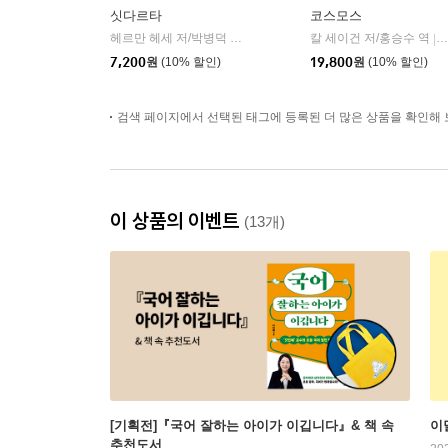
싯다르타
코스모스
헤르만 헤세 저/박병덕 역
민음사
칼 세이건 저/홍승수 역
|
|
7,200
원
(10% 할인)
19,800
원
(10% 할인)
검색 페이지에서 선택된 태그에 등록된 더 많은 상품을 확인해 
이 상품의 이벤트
(13개)
[기획전]『국어 잘하는 아이가 이깁니다』& 책 속
이
추천도서