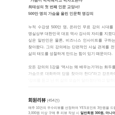
“가슴이 먹먹해지고 벅차오른다”
나 창의력을 말하면 사람들은 자꾸 전에 없던 새로
최태성의 첫 번째 인문 교양서!
으면 널리 쓰이지 않습니다.
500만 명의 가슴을 울린 인문학 명강의
---「창조 : 세상을 바꾸는 생각의 조건」중에서
누적 수강생 500만 명, 온라인 무료 강의 시대를
정도전의 사상은 굉장히 급진적이었습니다. 모든 토
명실상부 대한민국 대표 역사 강사의 자리를 지켰다
당하고 유랑하면서 만난 비뚤어진 세상에 문제의식
싶은 일반인은 물론, 비즈니스 인사이트를 구하는
밀하게 고민했어요. 길고 막막한 인생의 터널에서 주
찾아왔다. 그의 강의에는 단편적인 사실 관계를 전
하다니, 고려 망해라!’하면서 괴로워하고 술이나 
삶의 태도를 성찰하게 만드는 힘이 있기 때문이다.
---「정도전 : 억압으로부터 자유로워지려면」중에
모든 강의의 1강을 ‘역사는 왜 배우는가’라는 화두를
독립운동가 박상진은 법학을 공부하던 학생이었는데 
가슴으로 대화하며 답을 찾아야 한다”라고 강조하
년에 판사 시험에 합격합니다. 평양 법원으로 발령
‘강의를 듣고 난 뒤 삶의 모습이 달라졌다’라고 말하
다. 이제 내가 앉을 자리는 판사 자리가 아니라 판
리지 못했을 거예요. 하지만 박상진의 꿈은 판사가 
저자는 현장에서 대중과 만나며 역사를 쉽고 재미있
범한 이에게 도움을 주고, 정의가 살아 있음을 증명
회원리뷰
주는 것도 중요하다는 것을 깨달았다. 그가 지난 2
(454건)
지요.
이유다. 현장에서 직접 강의를 듣고 있다는 착각
매주 10건의 우수리뷰를 선정하여 YES포인트 3만원을 드
---「박상진 : 꿈은 명사가 아니라 동사여야 한다
3,000원 이상 구매 후 리뷰 작성 시
일반회원 300원, 마니아
가득한 새로운 역사의 세계에 첫발을 디디게 될 것이