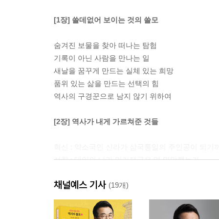
[1장] 쓸데없어 보이는 것의 쓸모
숨겨진 보물을 찾아 떠나는 탐험
기록이 아닌 사람을 만나는 일
새날을 꿈꾸게 만드는 실체 있는 희망
품위 있는 삶을 만드는 선택의 힘
역사의 구경꾼으로 남지 않기 위하여
[2장] 역사가 내게 가르쳐준 것들
혁신 : 약소국인 신라가 삼국통일의 주인공이 되기
성찰 : 태양의 나라 잉카제국은 왜 멸망했는가
창조 : 세상을 바꾸는 생각의 조건
채널예스 기사
협상 : 하나를 내어주고 둘을 얻는 협상의 달인들
(19개)
공감 : 왜 할머니, 할아버지는 태극기를 들고 광장
합리 : 체면과 실속 중 무엇을 챙겨야 할까