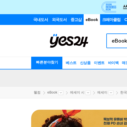
국내도서
외국도서
중고샵
eBook
크레마클럽
C
빠른분야찾기
베스트
신상품
이벤트
바이백
매
웰컴
eBook
에세이 시
에세이
한국