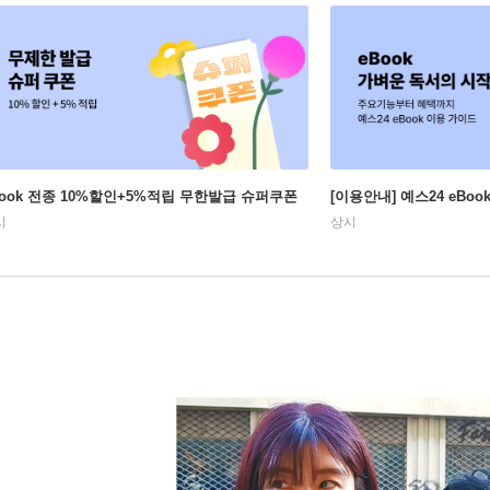
Book 전종 10%할인+5%적립 무한발급 슈퍼쿠폰
[이용안내] 예스24 eBo
시
상시