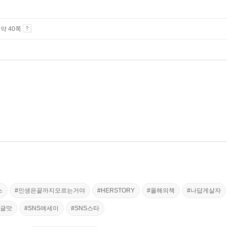
4 약 40쪽
스
#인생은끝까지모르는거야
#HERSTORY
#올해의책
#나답게살자
니글맛
#SNS에세이
#SNS스타