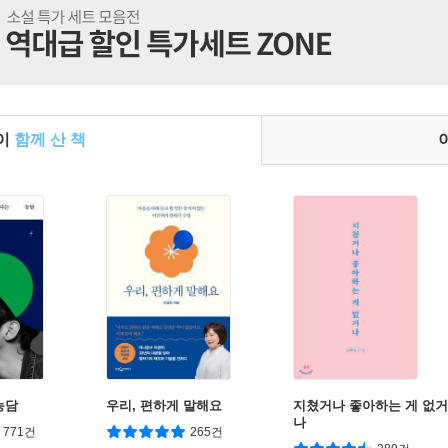
들이
함께 산 책
농담
우리, 편하게 말해요
지쳤거나 좋아하는 게 없거
나
771건
265건