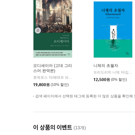
오디세이아 (고대 그리
니체의 초월자
스어 완역본)
프리드리히 니체 저/김철 편역
호메로스 저/페테르 파울 루벤스 그림/박문재 역
현대지성
|
12,500
원
(0% 할인)
19,800
원
(10% 할인)
검색 페이지에서 선택된 태그에 등록된 더 많은 상품을 확인해 
이 상품의 이벤트
(13개)