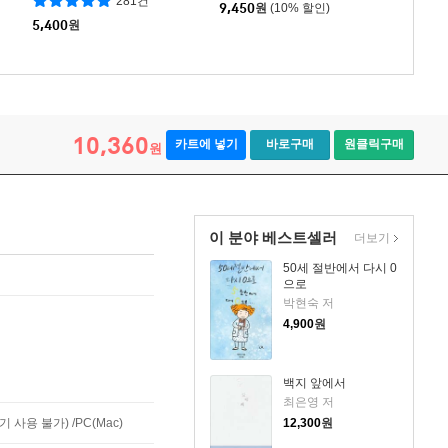
281건
9,450
원
(10% 할인)
5,400
원
10,360
카트에 넣기
바로구매
원클릭구매
원
이 분야 베스트셀러
더보기
50세 절반에서 다시 0
으로
박현숙 저
4,900
원
백지 앞에서
최은영 저
사용 불가) /PC(Mac)
12,300
원