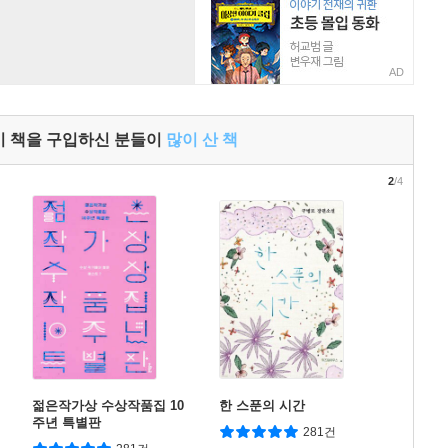
AD
이 책을 구입하신 분들이
많이 산 책
2
/4
젊은작가상 수상작품집 10
한 스푼의 시간
주년 특별판
281건