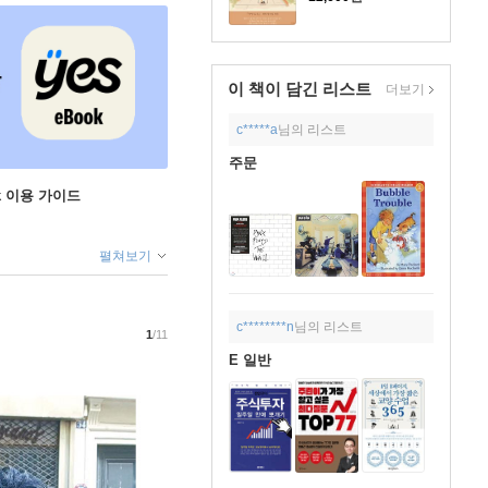
이 책이 담긴
리스트
더보기
c*****a
님의 리스트
주문
ok 이용 가이드
펼쳐보기
c********n
님의 리스트
1
/11
E 일반