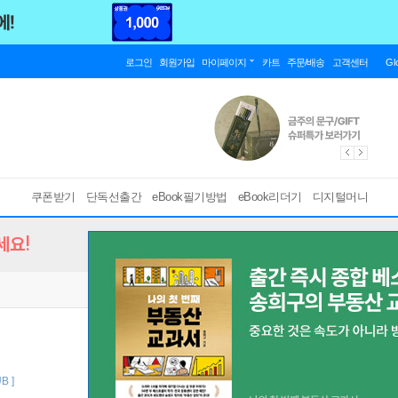
로그인
회원가입
마이페이지
카트
주문/배송
고객센터
Gl
쿠폰받기
단독선출간
eBook필기방법
eBook리더기
디지털머니
세요!
B ]