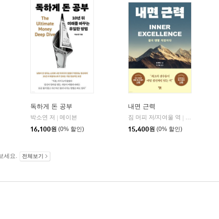
독하게 돈 공부
내면 근력
히읏
박소연 저
메이븐
짐 머피 저/지여울 역
윌북(willboo
|
|
|
16,100
원
(0% 할인)
15,400
원
(0% 할인)
보세요.
전체보기