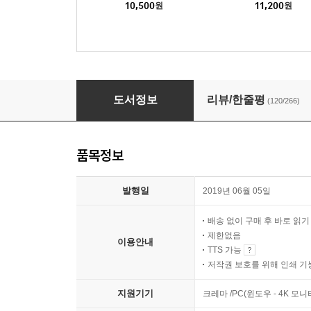
10,500
원
11,200
원
박막례, 이대로 죽을순 없다
도서정보
리뷰/한줄평
(120/266)
품목정보
발행일
2019년 06월 05일
배송 없이 구매 후 바로 읽
제한없음
이용안내
TTS 가능
저작권 보호를 위해 인쇄 기
지원기기
크레마 /PC(윈도우 - 4K 모