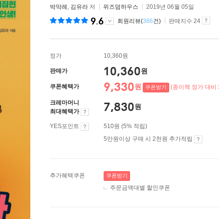
박막례
,
김유라
저
위즈덤하우스
2019년 06월 05일
9.6
회원리뷰(
386
건)
판매지수 24
정가
10,360원
10,360
원
판매가
9,330
원
쿠폰혜택가
(종이책 정가 대비 
쿠폰받기
크레마머니
7,830
원
최대혜택가
YES포인트
510원 (5% 적립)
5만원이상 구매 시 2천원 추가적립
추가혜택쿠폰
쿠폰받기
주문금액대별 할인쿠폰