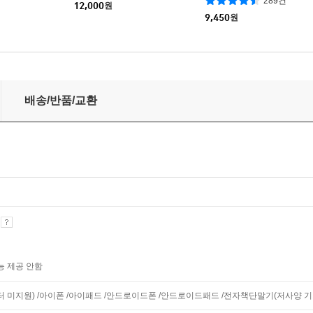
289건
12,000
원
9,450
원
배송/반품/교환
기
능 제공 안함
니터 미지원) /아이폰 /아이패드 /안드로이드폰 /안드로이드패드 /전자책단말기(저사양 기기 