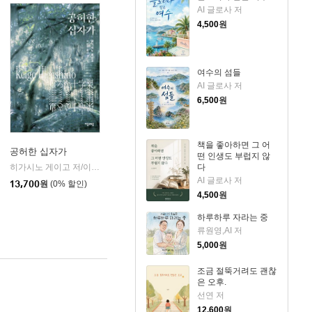
AI 글로사 저
4,500
원
여수의 섬들
AI 글로사 저
6,500
원
책을 좋아하면 그 어
공허한 십자가
떤 인생도 부럽지 않
k)
히가시노 게이고 저/이선희 역
자음과모음
다
|
AI 글로사 저
13,700
원
(0% 할인)
4,500
원
하루하루 자라는 중
류원영,AI 저
5,000
원
조금 절뚝거려도 괜찮
은 오후.
선연 저
12,600
원