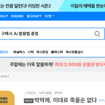
D/LP
DVD/BD
문구
/GIFT
티켓
장안내
채널예스
사락
예스펀딩
클래스24
독서유형검사
RBTI Lab
독서유형검사
주말에는 더욱 알뜰하게!
최대 2,000원 상품권 받으
 에세이
소득공제
크레마클럽
EPUB
박막례, 이대로 죽을순 없다
[ EPU
eBook