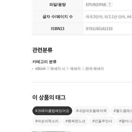
파일/용량
EPUB(DRM)
글자 수/페이지 수
약 6.3만자, 약 2.1만 단어, A
ISBN13
9791190182133
관련분류
카테고리 분류
eBook
에세이 시
에세이
한국 에세이
이 상품의 태그
#크레마클럽에있어요
#내맘대로올해의책
#월드클래
#여성의목소리
#행복한노년
#인플루언서
#할머