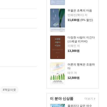
우울은 초록의 마음
반혜린(뿍이) 저
11,030
원
(9% 할인)
다정한 사람이 이긴다
(스페셜 리커버)
이해인 저
13,300
원
어른의 행복은 조용하
다
태수 저
12,500
원
#책읽아웃
이 분야 신상품
더보기
플로리다 같은 여수