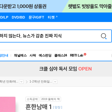
D/LP
DVD/BD
문구
/GIFT
티켓
독서유형검사
RBTI Lab
장안내
채널예스
사락
예스펀딩
클래스24
독서유형검사
크클 심야 독서 모임
OPEN
2학년 만화/애...
1-2학년 만화일...
소득공제
2019 올해의 책
흔한남매 1
[ 양장 ]