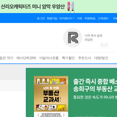
로그인
회원가입
마이페이지
카트
주문/배송
고객센터
Gl
젊은 작가
예사단독판매
이달의사은품
특가할인
추천도서
대량/법인