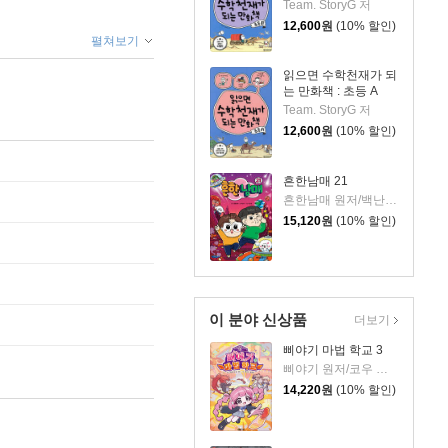
Team. StoryG 저
12,600
원
(10% 할인)
펼쳐보기
읽으면 수학천재가 되
는 만화책 : 초등 A
Team. StoryG 저
12,600
원
(10% 할인)
흔한남매 21
흔한남매 원저/백난도 글/유난희 그림/흔한컴퍼니 감수
15,120
원
(10% 할인)
이 분야 신상품
더보기
삐야기 마법 학교 3
삐야기 원저/코우 글/김기수,김지민 그림
14,220
원
(10% 할인)