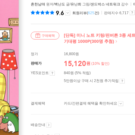
흔한남매
원저/
백난도
글/
유난희
그림/
샌드박스 네트워크
감수
9.6
회원리뷰(
625
건)
판매지수 6,717
[단독] 미니 노트 키링/핀버튼 3종 세
구매혜택
기대평 1000P(300명 추첨)
정가
16,800원
15,120
원
판매가
(10% 할인)
YES포인트
840원 (5% 적립)
5만원이상 구매 시 2천원 추가적립
결제혜택
카드/간편결제 혜택을 확인하세요
배송안내