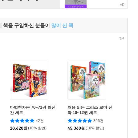
AD
이 책을 구입하신 분들이
많이 산 책
3
/4
마법천자문 70~71권 최신
처음 읽는 그리스 로마 신
간 세트
화 10~12권 세트
42건
396건
28,620
원
(10% 할인)
45,360
원
(10% 할인)