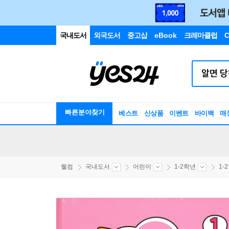
국내도서
외국도서
중고샵
eBook
크레마클럽
C
빠른분야찾기
베스트
신상품
이벤트
바이백
매
웰컴
국내도서
어린이
1-2학년
1-