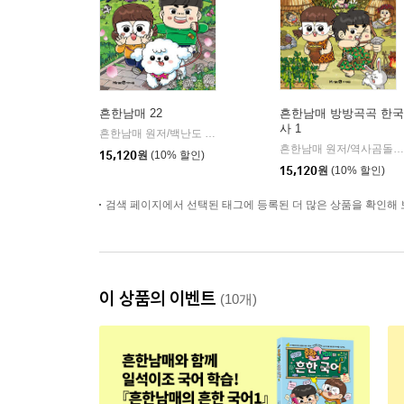
흔한남매 22
흔한남매 방방곡곡 한국
사 1
흔한남매 원저/백난도 글/유난희 그림/흔한컴퍼니 감수
미래엔
|
흔한남매 원저/역사곰돌이 글/유난희 그림/미래엔 역사 교과서 집필진,흔한컴퍼니 감수
15,120
원
(10% 할인)
15,120
원
(10% 할인)
검색 페이지에서 선택된 태그에 등록된 더 많은 상품을 확인해 
이 상품의 이벤트
(10개)