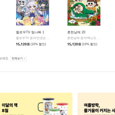
멜로우TV 팀나빠 1
흔한남매 20
아이세움
멜로우TV 원저/안경순 저/쓰리포 그림
학산키즈
흔한남매 원저/백난도 글/유난희 그림/흔한컴퍼니 감수
|
미래엔아이세움
|
15,120
원
(10% 할인)
15,120
원
(10% 할인)
보세요.
전체보기