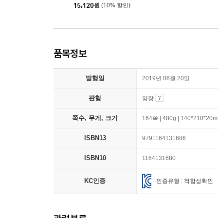
15,120
원
(10% 할인)
품목정보
발행일
2019년 06월 20일
판형
양장
쪽수, 무게, 크기
164쪽 | 480g | 140*210*20
ISBN13
9791164131686
ISBN10
1164131680
KC인증
인증유형 : 적합성확인