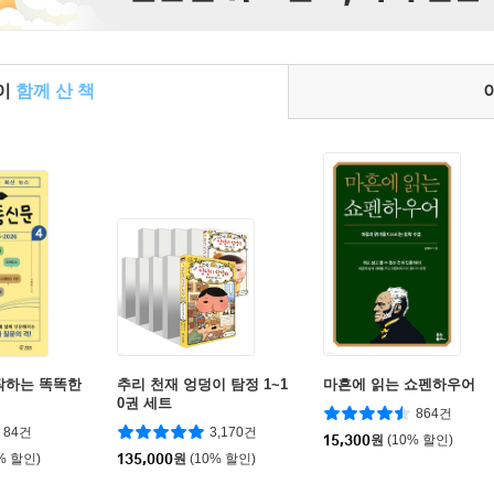
들이
함께 산 책
작하는 똑똑한
추리 천재 엉덩이 탐정 1~1
마흔에 읽는 쇼펜하우어
0권 세트
864건
84건
3,170건
15,300
원
(10% 할인)
% 할인)
135,000
원
(10% 할인)