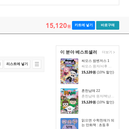
15,120
카트에 넣기
바로구매
원
이 분야 베스트셀러
더보기
싸모스 쌈벤저스 1
매
리스트에 넣기
싸모스 원저/서후 글/김기수,민승기 그림
15,120
원
(10% 할인)
흔한남매 22
흔한남매 원저/백난도 글/유난희 그림/흔한컴퍼니 감수
15,120
원
(10% 할인)
읽으면 수학천재가 되
는 만화책 : 초등 B