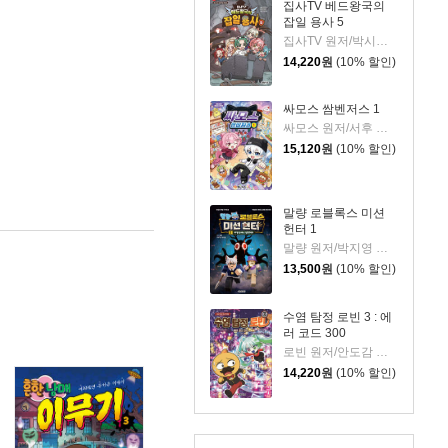
집사TV 베드왕국의
잡일 용사 5
집사TV 원저/박시연 글/권수영 그림
14,220
원
(10% 할인)
싸모스 쌈벤저스 1
싸모스 원저/서후 글/김기수,민승기 그림
15,120
원
(10% 할인)
말량 로블록스 미션
헌터 1
말량 원저/박지영 그림
13,500
원
(10% 할인)
수염 탐정 로빈 3 : 에
러 코드 300
로빈 원저/안도감 글/정수영 그림
14,220
원
(10% 할인)