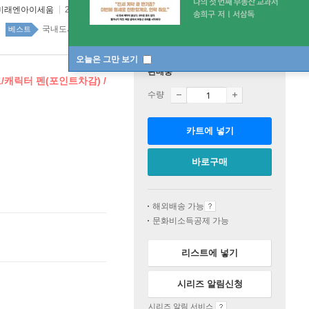
미래엔아이세움
2019년 06월 20일
국내도서 top20 22주
베스트
오늘은 그만 보기
판매중
트/캐릭터 펜(포인트차감) /
수량
카트에 넣기
바로구매
해외배송 가능
문화비소득공제 가능
리스트에 넣기
시리즈 알림신청
시리즈 알림 서비스