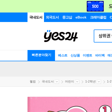
국내도서
외국도서
중고샵
eBook
크레마클럽
C
빠른분야찾기
베스트
신상품
이벤트
바이백
매
웰컴
국내도서
어린이
1-2학년
1-