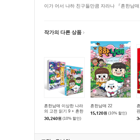
이가 어서 냐하 친구들만큼 자라나 『흔한남매
작가의 다른 상품
흔한남매 이상한 나라
흔한남매 22
흔
의 고전 읽기 9 + 흔한
판
15,120
원
(10% 할인)
남매 22 세트
30,240
원
(10% 할인)
3