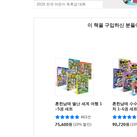
2026 전국 어린이 독후감 대회
이 책을 구입하신 분
흔한남매 별난 세계 여행 1
흔한남매 수
~5권 세트
처 1~6권 세
463건
75,600
원
(10% 할인)
90,720
원
(1