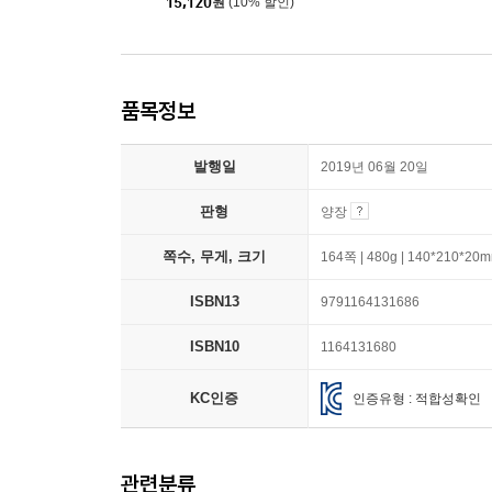
15,120
원
(10% 할인)
품목정보
발행일
2019년 06월 20일
판형
양장
쪽수, 무게, 크기
164쪽 | 480g | 140*210*20
ISBN13
9791164131686
ISBN10
1164131680
KC인증
인증유형 : 적합성확인
관련분류