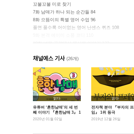
꼬불꼬불 미로 찾기
7화 남매가 하나 되는 순간들 84
8화 으뜸이의 특별 영어 수업 96
풀면 풀수록 어이없는 영어 난센스 퀴즈 108
9화 본격 에이미 소풍 코디 110
10화 너무 공감돼서 무서운 이야기 122
꼭꼭 숨어라! 숨은그림찾기 134
채널예스 기사
11화 에이미, 호신술 배우다! 136
(26개)
12화 몰래 본 에이미의 일기 148
우당탕탕 흔한남매 홈 비디오 160
읽다
읽다
유튜버 ‘흔한남매’의 세 번
전자책 분야 『부자의 
째 이야기 『흔한남매 3』 1
임』 1위 등극
위 등극
2020년 01월 02일
2019년 12월 26일