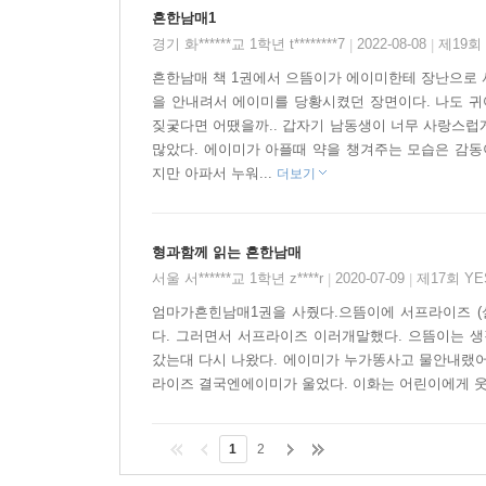
흔한남매1
경기 화******교 1학년 t********7
2022-08-08
제19회
|
|
흔한남매 책 1권에서 으뜸이가 에이미한테 장난으로 
을 안내려서 에이미를 당황시켰던 장면이다. 나도 귀
짖궃다면 어땠을까.. 갑자기 남동생이 너무 사랑스럽
많았다. 에이미가 아플때 약을 챙겨주는 모습은 감동
지만 아파서 누워...
더보기
형과함께 읽는 흔한남매
서울 서******교 1학년 z****r
2020-07-09
제17회 Y
|
|
엄마가흔힌남매1권을 사줬다.으뜸이에 서프라이즈 (
다. 그러면서 서프라이즈 이러개말했다. 으뜸이는 
갔는대 다시 나왔다. 에이미가 누가똥사고 물안내랬어
라이즈 결국엔에이미가 울었다. 이화는 어린이에게 
1
2