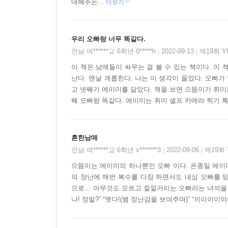
대해주는...
더보기
우리 오빠랑 너무 똑같다.
전남 여******교 6학년 0*****h
2022-09-13
제19회 
|
|
이 책은 남매들이 싸우는 걸 볼 수 있는 책이다. 이 
난다. 맨날 계롭힌다. 나는 이 생각이 들었다. 오빠
고 넷째가 에이미를 닮았다. 책을 보면 으뜸이가 취미
째 오빠랑 똑같다. 에이미는 취미 셀프 카메라 찍기 특징
흔한남매
전남 여******교 6학년 s*******3
2022-09-06
제19회
|
|
으뜸이는 에이미의 하나뿐인 오빠 이다. 온종일 에이
의 장난에 매번 복수를 다짐 하면서도 내심 오빠를 믿
으로… 아무것도 모르고 낄낄거리는 오빠라는 녀석을 골탕 
나! 정말?” “옛다!(뱀 장난감을 보여주며)” “끼이이이