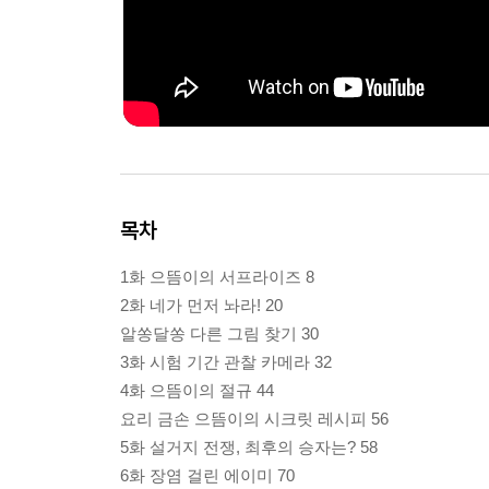
목차
1화 으뜸이의 서프라이즈 8
2화 네가 먼저 놔라! 20
알쏭달쏭 다른 그림 찾기 30
3화 시험 기간 관찰 카메라 32
4화 으뜸이의 절규 44
요리 금손 으뜸이의 시크릿 레시피 56
5화 설거지 전쟁, 최후의 승자는? 58
6화 장염 걸린 에이미 70