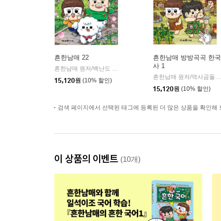
흔한남매 22
흔한남매 방방곡곡 한국
사 1
흔한남매 원저/백난도 글/유난희 그림/흔한컴퍼니 감수
미래엔
|
흔한남매 원저/역사곰돌이 글/유난희 그림/미래엔 역사 교과서 집필진,흔한컴퍼니 감수
15,120
원
(10% 할인)
15,120
원
(10% 할인)
검색 페이지에서 선택된 태그에 등록된 더 많은 상품을 확인해 
이 상품의 이벤트
(10개)