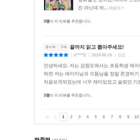
진 아닌데 하...
더보기
3명
이 이 리뷰를 추천합니다.
끝까지 읽고 뽑아주세요!
종이책
구매
s*****2
2019-06-18
신고
|
|
|
안녕하세요. 저는 강원도에사는 초등학생 에이미
하면 저는 에이미님과 으뜸님을 정말 존경하기
처음보게되었는데 너무 재미있었고 슬펐던 기분
3명
이 이 리뷰를 추천합니다.
1
2
3
4
5
6
7
8
9
10