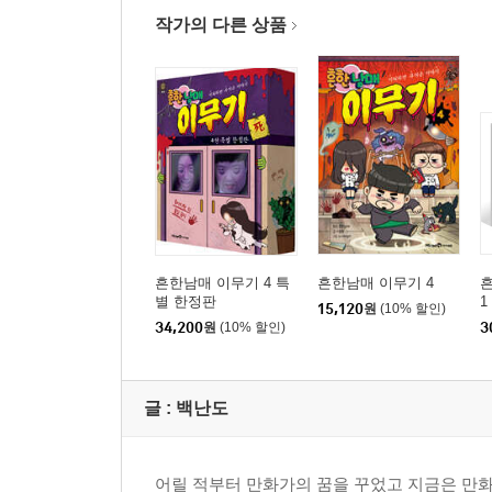
작가의 다른 상품
흔한남매 이무기 4 특
흔한남매 이무기 4
별 한정판
1
15,120
원
(10% 할인)
34,200
원
(10% 할인)
3
글 :
백난도
어릴 적부터 만화가의 꿈을 꾸었고 지금은 만화