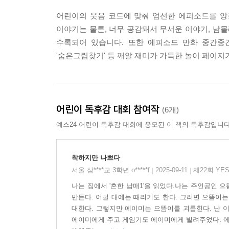
어린이의 웃음 코드에 맞춰 엄선한 에피소드를 
이야기는 물론, 너무 공감돼서 무서운 이야기, 남몰
수록되어 있습니다. 또한 에피소드 만화 중간중간에는
'숨은그림찾기' 등 깨알 재미가 가득한 놀이 페이지
어린이 독후감 대회 참여작
(6개)
예스24 어린이 독후감 대회에 응모된 이 책의 독후감입니다
착하지만 나쁘다
서울 삼****교 3학년 o*****f
2025-09-11
제22회 YE
|
|
나는 집에서 '흔한 남매1'을 읽었다.나는 주인공인 
만든다. 어떨 대에는 때리기도 한다. 그러면 으뜸이는
대한다. 그렇지만 에이미는 으뜸이를 괴롭힌다. 난 
에이미에게 주고 게임기도 에이미에게 빌려주었다. 에이