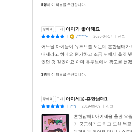
5명
이 이 리뷰를 추천합니다.
아이가 좋아해요
종이책
구매
y******y
2020-04-17
신고
|
|
|
어느날 아이들이 유투브를 보는데 흔한남매가 
대세라고 하네요.뭔가하고 조금 뒤에서 흘깃 봤
었던 것 같았아요.아마 유투브에서 광고를 했겠죠
3명
이 이 리뷰를 추천합니다.
아이세움-흔한남매1
종이책
구매
j***j
2019-09-09
신고
|
|
|
흔한남매1 아이세움 출판 요
가 궁금하기도 하고 또한 북클
동화일듯 했어요.역시나 스토