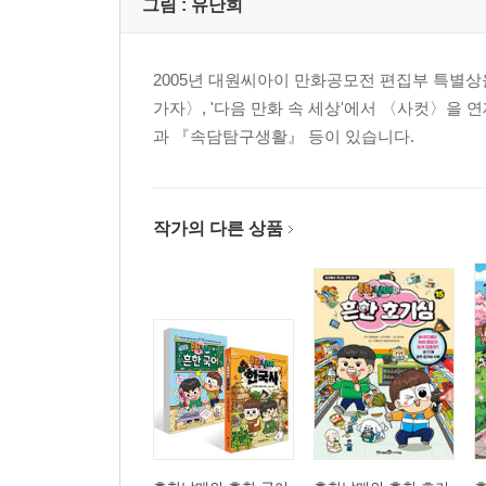
그림 :
유난희
2005년 대원씨아이 만화공모전 편집부 특별상
가자〉, '다음 만화 속 세상'에서 〈사컷〉을
과 『속담탐구생활』 등이 있습니다.
작가의 다른 상품