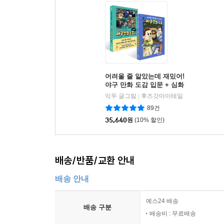
어려울 줄 알았는데 재밌어!
야구 만화 도감 입문 + 심화
편 세트
익뚜 글그림
후즈갓마이테일
|
89건
35,640
원
(10% 할인)
배송/반품/교환 안내
배송 안내
예스24 배송
배송 구분
배송비 : 무료배송