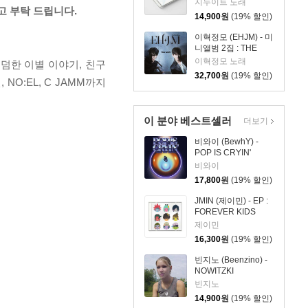
지누이트 노래
고 부탁 드립니다.
14,900
원
(19% 할인)
이혁정모 (EHJM) - 미
니앨범 2집 : THE
MEN
이혁정모 노래
덤한 이별 이야기, 친구
32,700
원
(19% 할인)
, NO:EL, C JAMM까지
이 분야 베스트셀러
더보기
비와이 (BewhY) -
POP IS CRYIN'
비와이
17,800
원
(19% 할인)
JMIN (제이민) - EP :
FOREVER KIDS
제이민
16,300
원
(19% 할인)
빈지노 (Beenzino) -
NOWITZKI
빈지노
14,900
원
(19% 할인)