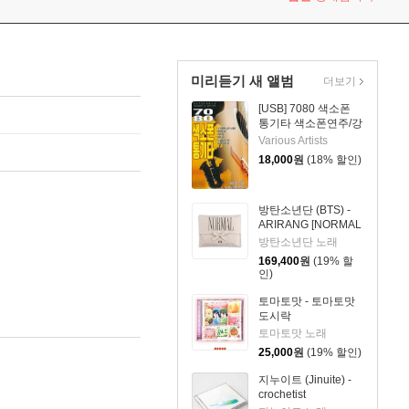
미리듣기 새 앨범
더보기
[USB] 7080 색소폰
통기타 색소폰연주/강
승용
Various Artists
18,000
원
(18% 할인)
방탄소년단 (BTS) -
ARIRANG [NORMAL
x CALVIN KLEIN
방탄소년단 노래
SLEEPWEAR]
169,400
원
(19% 할
인)
토마토맛 - 토마토맛
도시락
토마토맛 노래
25,000
원
(19% 할인)
지누이트 (Jinuite) -
crochetist