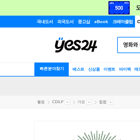
국내도서
외국도서
중고샵
eBook
크레마클럽
C
빠른분야찾기
베스트
신상품
이벤트
바이백
매
웰컴
CD/LP
가요
힙합