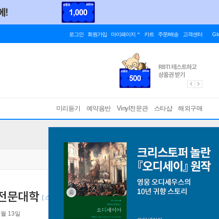
로그인
회원가입
마이페이지
카트
주문/배송
고객센터
Gl
미리듣기
예약음반
Vinyl전문관
스타샵
해외구매
년제전문대학
[ 스티커 10종 + 연필 2자루 + 접지 포스터 2종 ]
6월 13일