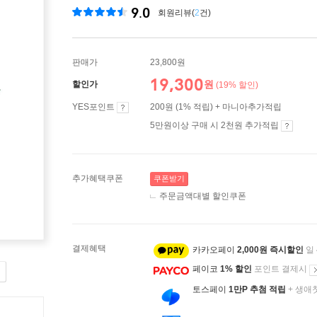
9.0
회원리뷰(
2
건)
판매가
23,800원
19,300
원
할인가
(19% 할인)
YES포인트
200원 (1% 적립) + 마니아추가적립
5만원이상 구매 시 2천원 추가적립
추가혜택쿠폰
쿠폰받기
주문금액대별 할인쿠폰
결제혜택
카카오페이
2,000원 즉시할인
일
페이코
1% 할인
포인트 결제시
토스페이
1만P 추첨 적립
+ 생애