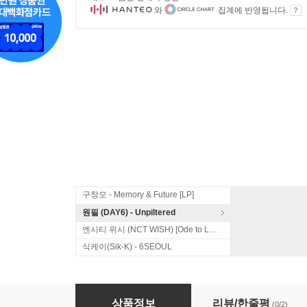
와
집계에 반영됩니다.
구창모 - Memory & Future [LP]
원필 (DAY6) - Unpiltered
엔시티 위시 (NCT WISH) [Ode to Love]
식케이(Sik-K) - 6SEOUL
기리보이 (Giriboy) - 100년제전문대학
상품정보
리뷰/한줄평
(0/2)