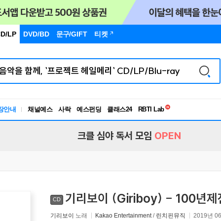
D/LP
DVD/BD
문구
/GIFT
티켓
독서유형검사
RBTI Lab
장안내
채널예스
사락
예스펀딩
클래스24
독서유형검사
크클 심야 독서 모임
OPEN
기리보이 (Giriboy) - 100
CD
기리보이
노래
Kakao Entertainment
/
린치핀뮤직
2019년 0