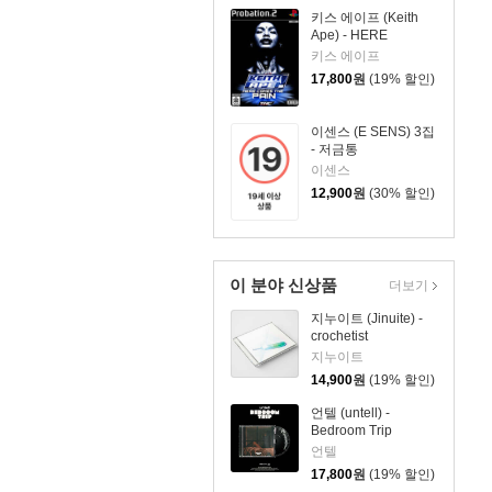
키스 에이프 (Keith
Ape) - HERE
COMES THE PAIN!
키스 에이프
17,800
원
(19% 할인)
이센스 (E SENS) 3집
- 저금통
이센스
12,900
원
(30% 할인)
이 분야 신상품
더보기
지누이트 (Jinuite) -
crochetist
지누이트
14,900
원
(19% 할인)
언텔 (untell) -
Bedroom Trip
언텔
17,800
원
(19% 할인)