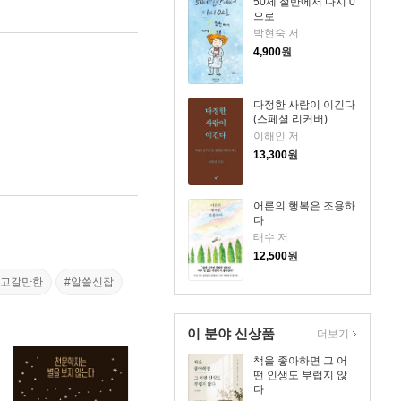
50세 절반에서 다시 0
으로
박현숙 저
4,900
원
다정한 사람이 이긴다
(스페셜 리커버)
이해인 저
13,300
원
어른의 행복은 조용하
다
태수 저
12,500
원
들고갈만한
#알쓸신잡
이 분야 신상품
더보기
책을 좋아하면 그 어
떤 인생도 부럽지 않
다