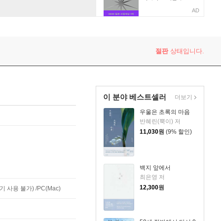
AD
절판
상태입니다.
이 분야 베스트셀러
더보기
우울은 초록의 마음
반혜린(뿍이) 저
11,030
원
(9% 할인)
백지 앞에서
최은영 저
12,300
원
사용 불가) /PC(Mac)