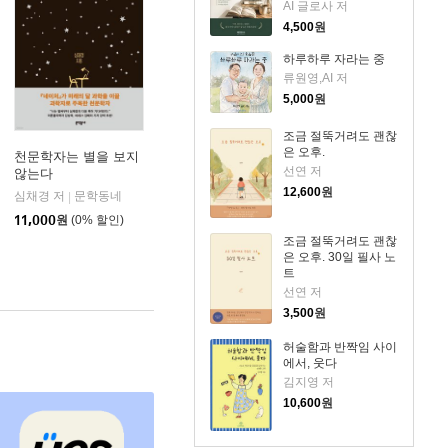
AI 글로사 저
4,500
원
하루하루 자라는 중
류원영,AI 저
5,000
원
조금 절뚝거려도 괜찮
은 오후.
천문학자는 별을 보지
선연 저
않는다
12,600
원
사이언스북스
심채경 저
문학동네
|
11,000
원
(0% 할인)
조금 절뚝거려도 괜찮
은 오후. 30일 필사 노
트
선연 저
3,500
원
허술함과 반짝임 사이
에서, 웃다
김지영 저
10,600
원