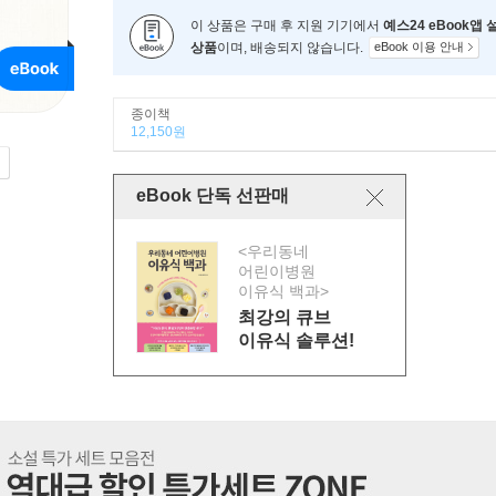
이 상품은 구매 후 지원 기기에서
예스24 eBook앱
상품
이며, 배송되지 않습니다.
eBook 이용 안내
종이책
12,150원
eBook 단독 선판매
<우리동네
어린이병원
이유식 백과>
최강의 큐브
이유식 솔루션!