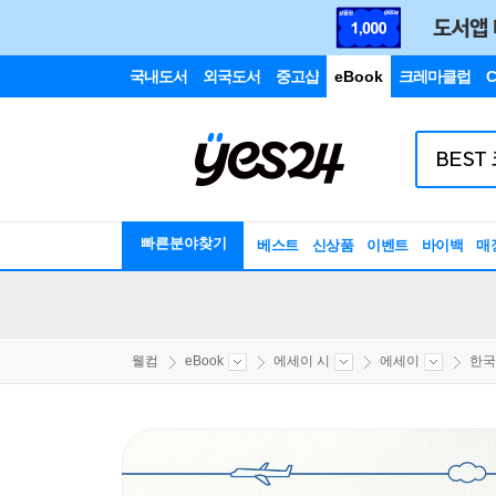
국내도서
외국도서
중고샵
eBook
크레마클럽
C
빠른분야찾기
베스트
신상품
이벤트
바이백
매
웰컴
eBook
에세이 시
에세이
한국