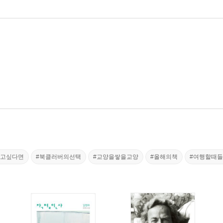
나고싶다면
#북클러버의선택
#교양을쌓을교양
#올해의책
#여행할때