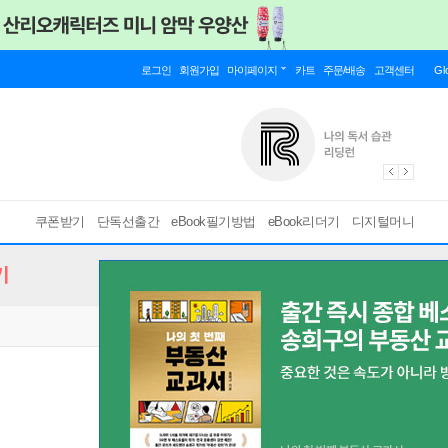
로그인
회원가입
마이페이지
카트
주문/배송
고객센터
Gl
쿠폰받기
단독선출간
eBook필기방법
eBook리더기
디지털머니
기