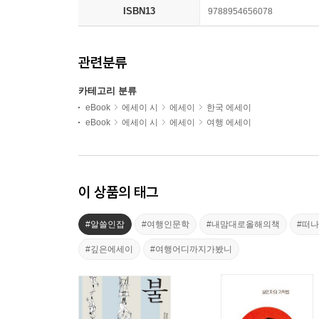
ISBN13
9788954656078
관련분류
카테고리 분류
eBook
에세이 시
에세이
한국 에세이
eBook
에세이 시
에세이
여행 에세이
이 상품의 태그
#알쓸인잡
#여행인문학
#내맘대로올해의책
#떠
#깊은에세이
#여행어디까지가봤니