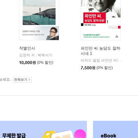
작별인사
파인만 씨 농담도 잘하
시네 1
김영하 저
복복서가
|
리처드 필립 파인만 저/김희봉 역
|
10,000
원
(0% 할인)
7,500
원
(0% 할인)
보세요.
전체보기