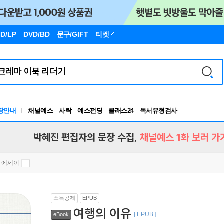
D/LP
DVD/BD
문구
/GIFT
티켓
장안내
채널예스
사락
예스펀딩
클래스24
독서유형검사
RBTI Lab
독서유형검사
박혜진 편집자의 문장 수집,
채널예스 1화 보러 가
 에세이
소득공제
EPUB
여행의 이유
[ EPUB ]
eBook