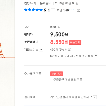
김영하
저
문학동네
2019년 06월 03일
9.1
회원리뷰(
1,510
건)
정가
9,500원
9,500
원
판매가
8,550
원
쿠폰혜택가
쿠폰받기
YES포인트
470원 (5% 적립)
5만원이상 구매 시 2천원 추가적립
추가혜택쿠폰
쿠폰받기
주문금액대별 할인쿠폰
결제혜택
카드/간편결제 혜택을 확인하세요