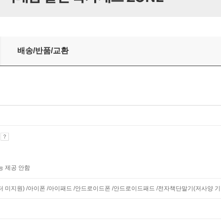
배송/반품/교환
기
능 제공 안함
니터 미지원) /아이폰 /아이패드 /안드로이드폰 /안드로이드패드 /전자책단말기(저사양 기기 