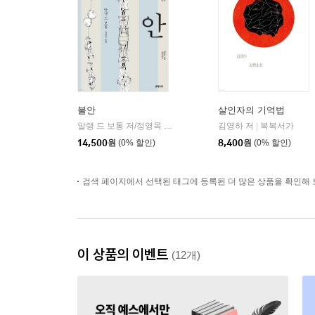
불안
살인자의 기억법
알랭 드 보통 저/정영목 역
은행나무
김영하 저
복복서가
|
|
14,500
원
(0% 할인)
8,400
원
(0% 할인)
검색 페이지에서 선택된 태그에 등록된 더 많은 상품을 확인해 
이 상품의 이벤트
(12개)