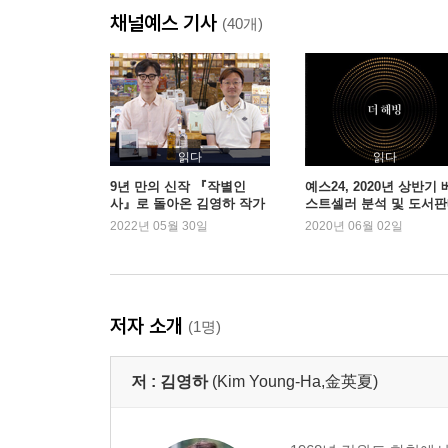
채널예스 기사
(40개)
읽다
읽다
9년 만의 신작 『작별인
예스24, 2020년 상반기 
사』로 돌아온 김영하 작가
스트셀러 분석 및 도서
와의 반가운 만남
동향 발표
2022년 05월 30일
2020년 06월 02일
저자 소개
(1명)
저 :
김영하
(Kim Young-Ha,金英夏)