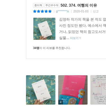
인생의 원점이 된다. 일상으로 돌아올 때가 아니라 
502. 374. 여행의 이유
종이책
주간우수작
이번 생은 떠돌면서 살 운명이라는 것. 귀환의 원점 
g********o
2020-01-03
신고
|
|
|
_본문 207쪽
김영하 작가의 책을 본 적도 없
사진 정도만 봤다. 예스에서 
거나, 읽었던 책의 참고도서거
실물...
더보기
34명
이 이 리뷰를 추천합니다.
4