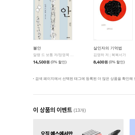
불안
살인자의 기억법
알랭 드 보통 저/정영목 역
은행나무
김영하 저
복복서가
|
|
14,500
원
(0% 할인)
8,400
원
(0% 할인)
검색 페이지에서 선택된 태그에 등록된 더 많은 상품을 확인해 
이 상품의 이벤트
(13개)