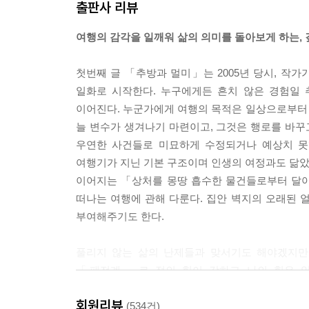
출판사 리뷰
여행의 감각을 일깨워 삶의 의미를 돌아보게 하는,
첫번째 글 「추방과 멀미」는 2005년 당시, 작
일화로 시작한다. 누구에게든 흔치 않은 경험일
이어진다. 누군가에게 여행의 목적은 일상으로부터
늘 변수가 생겨나기 마련이고, 그것은 행로를 바꾸
우연한 사건들로 미묘하게 수정되거나 예상치 못
여행기가 지닌 기본 구조이며 인생의 여정과도 닮았
이어지는 「상처를 몽땅 흡수한 물건들로부터 달아
떠나는 여행에 관해 다룬다. 집안 벽지의 오래된 
부여해주기도 한다.
풀리지 않는 삶의 난제들과 맞서기도 해야겠지만
「패전계」로 적의 힘이 강하고 나의 힘은 약할
‘주위상走爲上’으로, 불리할 때는 달아나 후일을 도모
회원리뷰
난제들이 포위하고 위협할 때면 언제나 달아났다. 이
(534건)