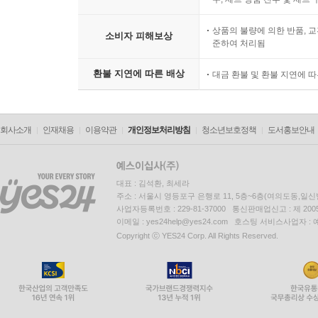
상품의 불량에 의한 반품, 교
소비자 피해보상
준하여 처리됨
환불 지연에 따른 배상
대금 환불 및 환불 지연에 
회사소개
인재채용
이용약관
개인정보처리방침
청소년보호정책
도서홍보안내
대표 : 김석환, 최세라
주소 : 서울시 영등포구 은행로 11, 5층~6층(여의도동,일신
사업자등록번호 : 229-81-37000 통신판매업신고 : 제 200
이메일 : yes24help@yes24.com 호스팅 서비스사업자 :
Copyright ⓒ YES24 Corp. All Rights Reserved.