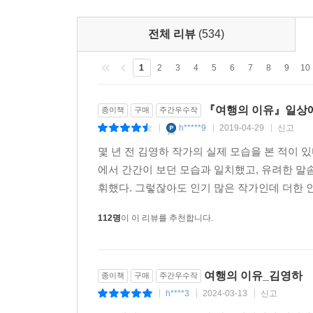
전체 리뷰
(534)
1
2
3
4
5
6
7
8
9
10
『여행의 이유』일상에
종이책
구매
주간우수작
h*****9
2019-04-29
신고
|
|
|
몇 년 전 김영하 작가의 실제 모습을 본 적이 있
에서 간간이 보던 모습과 일치했고, 유려한 말
휘했다. 그렇잖아도 인기 많은 작가인데 더한 인
112명
이 이 리뷰를 추천합니다.
여행의 이유_김영하
종이책
구매
주간우수작
h****3
2024-03-13
신고
|
|
|