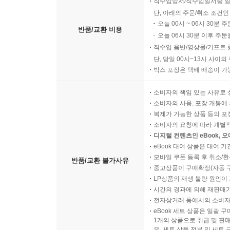
직수입양서/직수입일서중 일
단, 아래의 주문/취소 조건인
오늘 00시 ~ 06시 30분 
반품/교환 비용
오늘 06시 30분 이후 주문
직수입 음반/영상물/기프트 
단, 당일 00시~13시 사이
박스 포장은 택배 배송이 가
소비자의 책임 있는 사유로 
소비자의 사용, 포장 개봉에 
복제가 가능한 상품 등의 포장을 
소비자의 요청에 따라 개별
디지털 컨텐츠인 eBook, 
eBook 대여 상품은 대여 기
모바일 쿠폰 등록 후 취소/환
반품/교환 불가사유
중고상품이 구매확정(자동 
LP상품의 재생 불량 원인이 기
시간의 경과에 의해 재판매가
전자상거래 등에서의 소비자
eBook 세트 상품은 일괄 
1개의 상품으로 취급 및 판매
우, 세트 상품 전부 및 세트