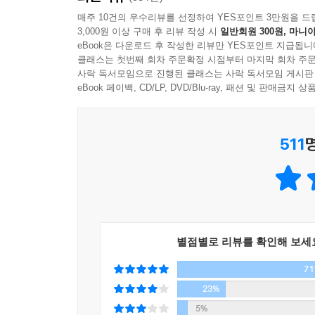
소모시키는, 눈에 보이지 않는 적과 대결한다. 때로
매주 10건의 우수리뷰를 선정하여 YES포인트 3만원을 드
3,000원 이상 구매 후 리뷰 작성 시
일반회원 300원, 마니아
때는 삼십육계의 마지막 계책을 써야 한다.
eBook은 다운로드 후 작성한 리뷰만 YES포인트 지급됩니
_본문 67~68쪽
클래스는 첫번째 회차 주문확정 시점부터 마지막 회차 주문
사락 독서모임으로 진행된 클래스는 사락 독서모임 게시판
여행은 과거에 대한 후회와 아직 오지 않은 미래
eBook 페이백, CD/LP, DVD/Blu-ray, 패션 및 판매금
하다. 철학자 가브리엘 마르셀은 인류를 호모 비
비아토르」). 앉은 자리에서 모든 정보에 접속 가능
511
증가하고 있다. 그 이유는 무엇일까. 우리는 왜 끊
여러 가지 일들로 번잡해진 머리를 비우고 먼 곳에서
작가 김영하만이 보여줄 수 있는, 섬세하고 지적인
[알아두면 쓸데없는 신비한 잡학사전]에 출연하면
별점별로 리뷰를 확인해 보세
감각적 사유와 화법이 유감없이 발휘된다. 즐겁고 
7
아니라, 예측할 수 없는 방향으로 이야기를 풀어가는
「그림자를 판 사나이」에서는 공동체로부터 소외
23%
「아폴로 8호에서 보내온 사진」은 여행의 또다른 
5%