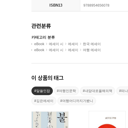
ISBN13
9788954656078
관련분류
카테고리 분류
eBook
에세이 시
에세이
한국 에세이
eBook
에세이 시
에세이
여행 에세이
이 상품의 태그
#알쓸인잡
#여행인문학
#내맘대로올해의책
#떠
#깊은에세이
#여행어디까지가봤니