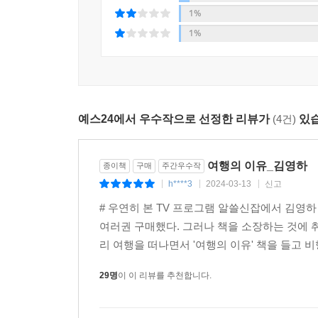
지구돋이Earthrise 사진에 대한 이야기로 시작
1%
아름답게 보여준다.
1%
인간이 타인의 환대 없이 지구라는 행성을 여행하
인류는 오랜 세월 서로를 적대하고 살육해왔지만 
여행을 기원하며 떠나보내오기도 했다. 거의 모든 
예스24에서 우수작으로 선정한 리뷰가
(4건)
있습
139쪽
그리하여, 다시 여행으로 돌아가다
여행의 이유_김영하
종이책
구매
주간우수작
h****3
2024-03-13
신고
|
|
|
「노바디의 여행」은 성숙한 여행자의 태도와 사람
# 우연히 본 TV 프로그램 알쓸신잡에서 김영
대한 반짝이는 해석이 담겨 있다. 허영과 자만을
여러권 구매했다. 그러나 책을 소장하는 것에 
하면 현명하게 살아갈 수 있을 것인가에 대한 답
리 여행을 떠나면서 '여행의 이유' 책을 들고 비
규정할 수밖에 없는 이유가 담겼다. 한곳에 평화
글이기도 하다.
29명
이 이 리뷰를 추천합니다.
자기 의지를 가지고 낯선 곳에 도착해 몸의 온갖 