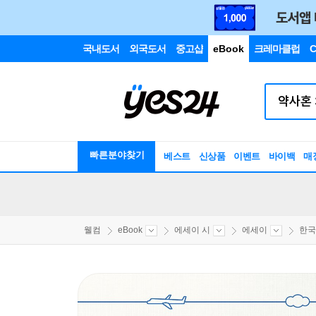
국내도서
외국도서
중고샵
eBook
크레마클럽
C
빠른분야찾기
베스트
신상품
이벤트
바이백
매
웰컴
eBook
에세이 시
에세이
한국