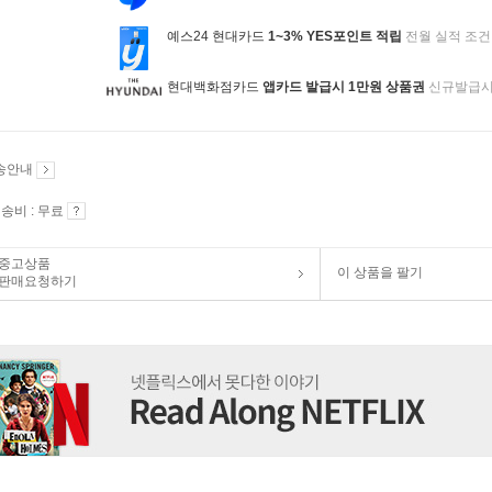
예스24 현대카드
1~3% YES포인트 적립
전월 실적 조건
현대백화점카드
앱카드 발급시 1만원 상품권
신규발급
송안내
송비 : 무료
중고상품
이 상품을 팔기
판매요청하기