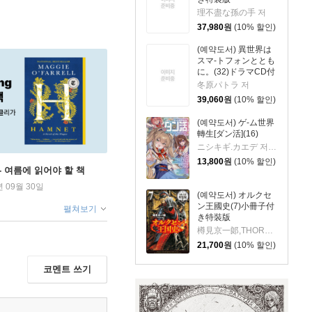
理不盡な孫の手 저
37,980
원
(10% 할인)
(예약도서) 異世界は
スマ-トフォンととも
に。(32)ドラマCD付
き特裝版
冬原パトラ 저
39,060
원
(10% 할인)
(예약도서) ゲ-ム世界
轉生[ダン活](16)
ニシキギ.カエデ 저/ 朱里 그림
13,800
원
(10% 할인)
ng - 여름에 읽어야 할 책
년 09월 30일
(예약도서) オルクセ
ン王國史(7)小冊子付
펼쳐보기
き特裝版
樽見京一郞,THORES柴本 저
21,700
원
(10% 할인)
코멘트 쓰기