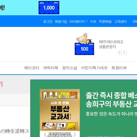
로그인
회원가입
마이페이지
카트
주문/배송
고객센터
Gl
해리포터
캐릭터북
원작소설
어린이특가세트
회원리뷰
기
の轉生逆轉スト-リ-
[ 單行本 ]
바인딩 & 에디션 안내