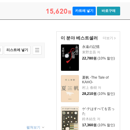
15,620
카트에 넣기
바로구매
원
이 분야 베스트셀러
더보기
永遠の記憶
매
리스트에 넣기
東野圭吾 저
22,780
원
(10% 할인)
夏帆 -The Tale of
KAHO-
村上 春樹 저
28,210
원
(10% 할인)
ゲ-テはすべてを言っ
た
鈴木結生 저
17,360
원
(10% 할인)
펼쳐보기