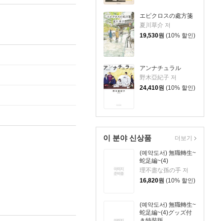
エピクロスの處方箋
夏川草介 저
19,530
원
(10% 할인)
アンナチュラル
野木亞紀子 저
24,410
원
(10% 할인)
이 분야 신상품
더보기
(예약도서) 無職轉生~
蛇足編~(4)
理不盡な孫の手 저
16,820
원
(10% 할인)
(예약도서) 無職轉生~
蛇足編~(4)グッズ付
き特裝版