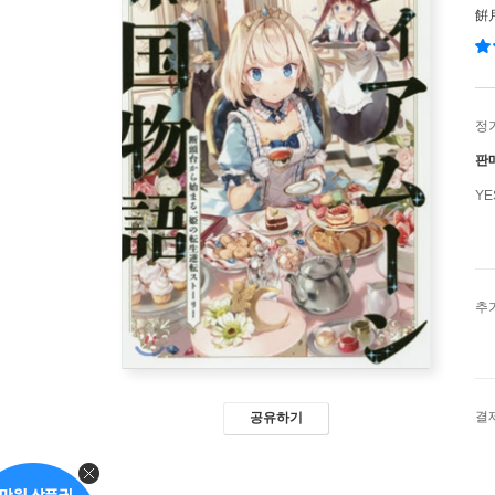
餠
정
판
Y
추
결
공유하기