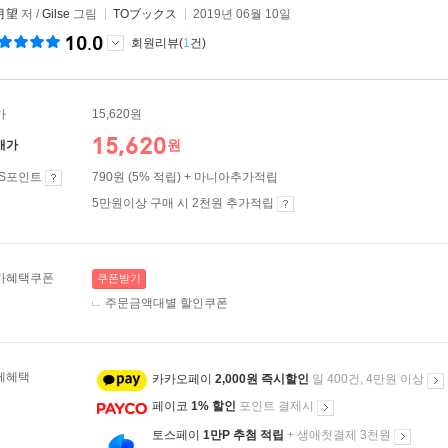
月望
저 /
Gilse
그림
TOブックス
2019년 06월 10일
10.0
회원리뷰(
1
건)
가
15,620원
15,620
원
매가
ES포인트
790원 (5% 적립) + 마니아추가적립
5만원이상 구매 시 2천원 추가적립
가혜택쿠폰
쿠폰받기
주문금액대별 할인쿠폰
제혜택
카카오페이
2,000원 즉시할인
일 400건, 4만원 이상
페이코
1% 할인
포인트 결제시
토스페이
1만P 추첨 적립
+ 생애첫결제 3천원