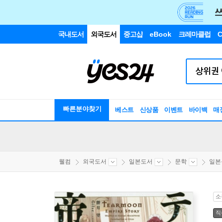
국내도서
외국도서
중고샵
eBook
크레마클럽
C
빠른분야찾기
베스트
신상품
이벤트
바이백
매
웰컴
외국도서
일본도서
문학
일본
소
직