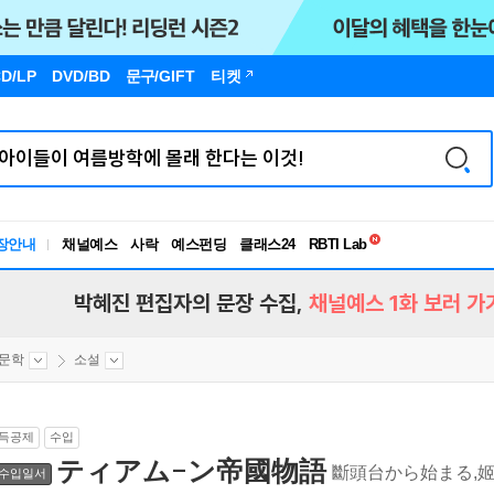
D/LP
DVD/BD
문구
/GIFT
티켓
독서유형검사
RBTI Lab
장안내
채널예스
사락
예스펀딩
클래스24
독서유형검사
박혜진 편집자의 문장 수집,
채널예스 1화 보러 가
문학
소설
득공제
수입
ティアム-ン帝國物語
斷頭台から始まる,姬
수입일서