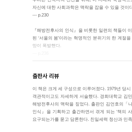
자신에 대한 사회과학은 맥락을 잡을 수 있을 것이다
--- p.230
『해방전후사의 인식』을 비롯한 일련의 책들이 이처럼
된 ‘서울의 봄’이라는 혁명적인 분위기의 한 계절
망이 폭발했다.
--- p.236
1979년 그 첫 권이 출간된 이래 전 6권으로 완간
출판사 리뷰
우리의 역사학과 사회과학계가 이룩해낸 일대 쾌거로 
개될 한국 현대사 연구의 전망과 방향을 보여주는 
이 책은 크게 세 구성으로 이루어졌다. 1979년
--- p.248
객관적이고도 자세하게 서술했다. 경희대학교 김민
해방전후사의 맥락을 짚었다. 출판인 김언호의「
황대권 씨 간첩조작 사건은 32년 만에 재심이 진행
인식』을 기획하고 출간하면서 겪게 되는 ‘책의 
양 꼬치꼬치 심문하는가 하면 판사 역시 “그런 불온
요구되는가를 묻고 담론한다. 친일세력 청산과 민족
--- p.259