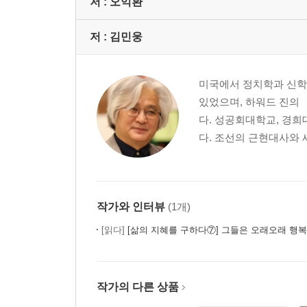
저 :
오익환
71 반민족행위처벌법의 발의
80 반민족행위특별조사위원회의 발족
저 :
김민웅
85 들끓는 찬반여론
89 이승만과 반민법
미국에서 정치학과 신학
93 이승만의 반민법 개정작전
있었으며, 하워드 진의 
109 국회의 자가당착
다. 성공회대학교, 경희
112 친일세력의 방해공작
다. 조선의 근현대사와 
118 반민특위 요원 암살음모
124 반민특위에 대한 습격: 6·6사건
139 반민특위의 와해
147 반민특위 재판의 실제
작가와 인터뷰
(1개)
153 반민 공판의 준비
[읽다]
[삶의 지혜를 구하다⑦] 그들은 오래오래 행복했을까요? 꼼꼼히 읽으면 비밀(!)
156 검거 제1호 박흥식
167 박흥식의 보석 파동
172 첫 심판대에 오른 황족
175 자칭 애국자 이종형
작가의 다른 상품
181 변절을 후회하는 최린