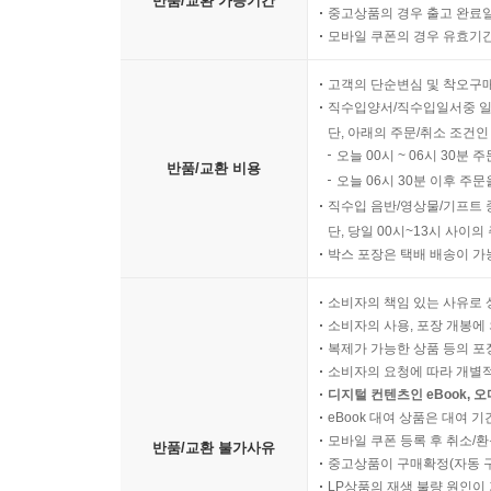
반품/교환 가능기간
중고상품의 경우 출고 완료일
모바일 쿠폰의 경우 유효기간(
고객의 단순변심 및 착오구
직수입양서/직수입일서중 일
단, 아래의 주문/취소 조건인
오늘 00시 ~ 06시 30분 
반품/교환 비용
오늘 06시 30분 이후 주문
직수입 음반/영상물/기프트 
단, 당일 00시~13시 사이
박스 포장은 택배 배송이 가
소비자의 책임 있는 사유로 
소비자의 사용, 포장 개봉에 
복제가 가능한 상품 등의 포장을 
소비자의 요청에 따라 개별
디지털 컨텐츠인 eBook, 
eBook 대여 상품은 대여 기
모바일 쿠폰 등록 후 취소/환
반품/교환 불가사유
중고상품이 구매확정(자동 
LP상품의 재생 불량 원인이 기