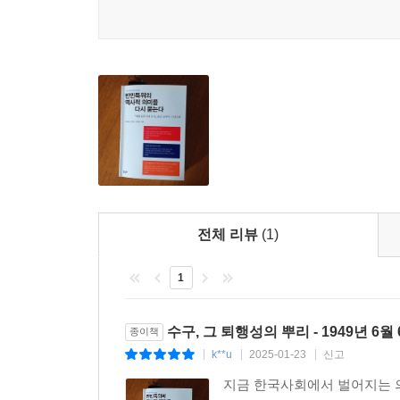
전체 리뷰
(1)
1
수구, 그 퇴행성의 뿌리 - 1949년 6
종이책
k**u
2025-01-23
신고
|
|
|
지금 한국사회에서 벌어지는 