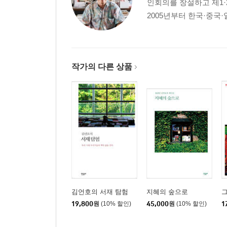
인회의를 창설하고 제1·
253 ‘인식’과 ‘재인식’의 충돌
2005년부터 한국·중국
257 “해방 이후 가장 큰 영향을 미친 책”
259 아직도 판검사의 입에 오르내리는 ‘불온한 책’
작가의 다른 상품
김언호의 서재 탐험
지혜의 숲으로
19,800
원
(10% 할인)
45,000
원
(10% 할인)
1