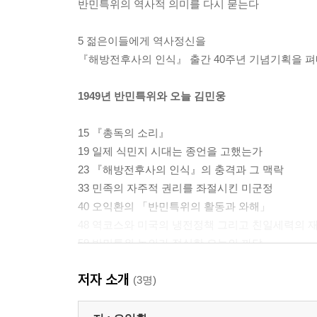
반민특위의 역사적 의미를 다시 묻는다
5 젊은이들에게 역사정신을
『해방전후사의 인식』 출간 40주년 기념기획을 
1949년 반민특위와 오늘 김민웅
15 『총독의 소리』
19 일제 식민지 시대는 종언을 고했는가
23 『해방전후사의 인식』의 충격과 그 맥락
33 민족의 자주적 권리를 좌절시킨 미군정
40 오익환의 「반민특위의 활동과 와해」
48 역코스와 미국의 냉전정책 그리고 친일세력의 
59 반민특위 논의가 절실한 오늘의 까닭
저자 소개
반민특위의 활동과 와해 오익환
(3명)
69 반민특위는 역사적 소명작업