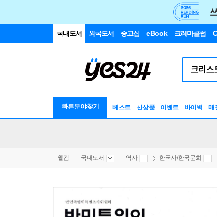
국내도서
외국도서
중고샵
eBook
크레마클럽
C
빠른분야찾기
베스트
신상품
이벤트
바이백
매
웰컴
국내도서
역사
한국사/한국문화