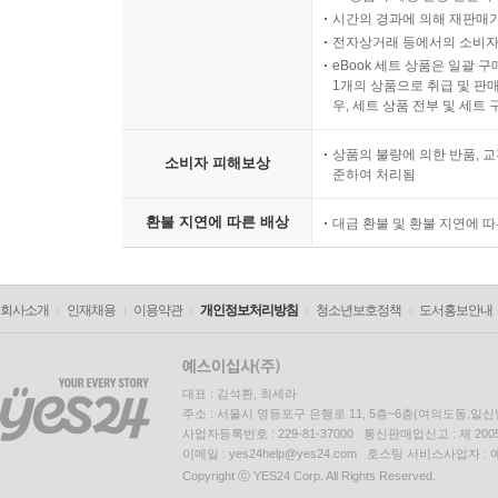
시간의 경과에 의해 재판매가
전자상거래 등에서의 소비자
eBook 세트 상품은 일괄 
1개의 상품으로 취급 및 판매
우, 세트 상품 전부 및 세트
상품의 불량에 의한 반품, 교
소비자 피해보상
준하여 처리됨
환불 지연에 따른 배상
대금 환불 및 환불 지연에 
회사소개
인재채용
이용약관
개인정보처리방침
청소년보호정책
도서홍보안내
대표 : 김석환, 최세라
주소 : 서울시 영등포구 은행로 11, 5층~6층(여의도동,일신
사업자등록번호 : 229-81-37000 통신판매업신고 : 제 200
이메일 : yes24help@yes24.com 호스팅 서비스사업자 :
Copyright ⓒ YES24 Corp. All Rights Reserved.