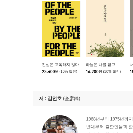
186 악질 고등경시 김태석
194 참회의 나날을 보낸 김연수
196 「나의 고백」 쓴 이광수
199 최남선의 자열서
211 수배 중에 활보하던 노덕술
215 부록
나의 『해방전후사의 인식』 만들기 역사정신 체험
진실은 고독하지 않다
하늘은 나를 얻고
23,400
원
(10% 할인)
16,200
원
(10% 할인)
1
227 박정희 군부독재가 몰락하던 시대에
229 ‘해방의 민족사적 인식’
234 군검열을 통과하면서 재생한 『해방전후사의 
238 6년 만에 출간된 『해방전후사의 인식』 제2권
저 :
김언호
(金彦鎬)
240 정부가 역사를 쓰겠다고 나서다
243 출판인 17인 선언 “출판의 자유 없이 민주주의 
1968년부터 1975년까
247 10년 만에 완간된 『해방전후사의 인식』 전 6
년대부터 출판인들과 함
251 “압수된 책 450권 돌려달라”