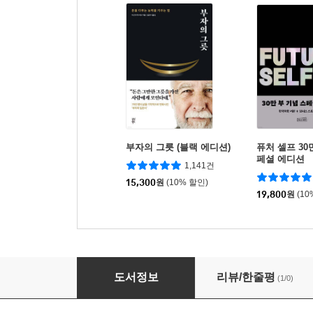
부자의 그릇 (블랙 에디션)
퓨처 셀프 30
페셜 에디션
1,141건
15,300
원
(10% 할인)
19,800
원
(10
반민특위의 역사적 의미를 다시 묻는다
도서정보
리뷰/한줄평
(1/0)