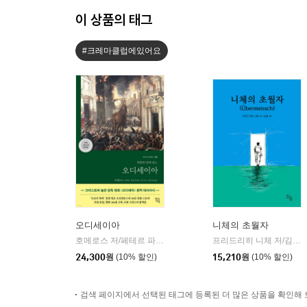
이 상품의 태그
#크레마클럽에있어요
오디세이아
니체의 초월자
호메로스 저/페테르 파울 루벤스 그림/박문재 역
현대지성
프리드리히 니체 저/김철 편역
|
24,300
원
(10% 할인)
15,210
원
(10% 할인)
검색 페이지에서 선택된 태그에 등록된 더 많은 상품을 확인해 