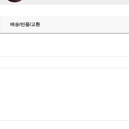
ock [2LP]
배송/반품/교환