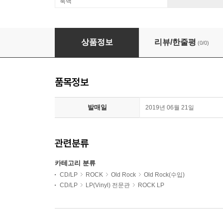
룩백
Eddie Cochran (에디 코크런) - Twenty Flight R
상품정보
리뷰/한줄평
(0/0)
품목정보
발매일
2019년 06월 21일
관련분류
카테고리 분류
CD/LP
ROCK
Old Rock
Old Rock(수입)
CD/LP
LP(Vinyl) 전문관
ROCK LP