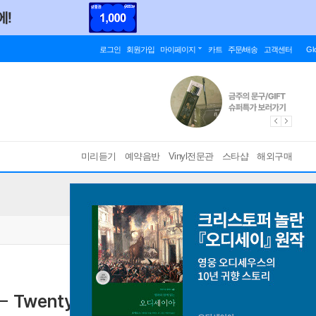
로그인
회원가입
마이페이지
카트
주문/배송
고객센터
Gl
미리듣기
예약음반
Vinyl전문관
스타샵
해외구매
 Twenty Flight Rock [2LP]
[ 180g Super