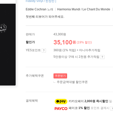
Fidelity Vinyl / 한정반 ]
Eddie Cochran
노래
Harmonia Mundi
/
Le Chant Du Monde
첫번째 리뷰어가 되어주세요.
판매가
43,300원
35,100
원
할인가
(19% 할인)
YES포인트
360원 (1% 적립) + 마니아추가적립
5만원이상 구매 시 2천원 추가적립
추가혜택쿠폰
쿠폰받기
주문금액대별 할인쿠폰
결제혜택
카카오페이
2,000원 즉시할인
일
페이코
1% 할인
포인트 결제시