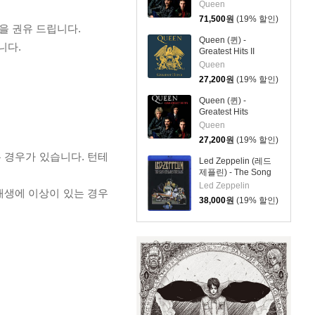
Queen
71,500
원
(19% 할인)
을 권유 드립니다.
Queen (퀸) -
니다.
Greatest Hits II
Queen
27,200
원
(19% 할인)
Queen (퀸) -
Greatest Hits
Queen
27,200
원
(19% 할인)
 경우가 있습니다. 턴테
Led Zeppelin (레드
제플린) - The Song
Remains The Same
Led Zeppelin
 재생에 이상이 있는 경우
38,000
원
(19% 할인)