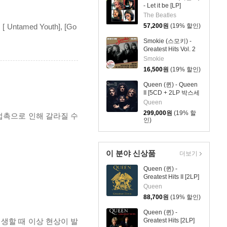
- Let it be [LP]
The Beatles
amed Youth], [Go
57,200
원
(19% 할인)
Smokie (스모키) -
Greatest Hits Vol. 2
"Gold" (그레이티스트
Smokie
히츠 2집 '골드') [New
16,500
원
(19% 할인)
Extended Version]
Queen (퀸) - Queen
II [5CD + 2LP 박스세
트]
Queen
299,000
원
(19% 할
 접촉으로 인해 갈라질 수
인)
이 분야 신상품
더보기
Queen (퀸) -
Greatest Hits II [2LP]
Queen
88,700
원
(19% 할인)
Queen (퀸) -
재생할 때 이상 현상이 발
Greatest Hits [2LP]