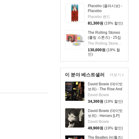
Placebo (플라시보) -
Placebo
RE:CREATED [7인치
Placebo 밴드
Vinyl + 2LP]
81,300
원
(19% 할인)
The Rolling Stones
(롤링 스톤즈) - 25집
Foreign Tongues [클
The Rolling Stones 밴드
리어 컬러 2LP]
130,000
원
(19% 할
인)
이 분야 베스트셀러
더보기
David Bowie (데이빗
보위) - The Rise And
Fall Of Ziggy
David Bowie
Stardust And The
34,300
원
(19% 할인)
Spiders From Mars
[LP]
David Bowie (데이빗
보위) - Heroes [LP]
David Bowie
49,900
원
(19% 할인)
The Beatles (비틀즈)