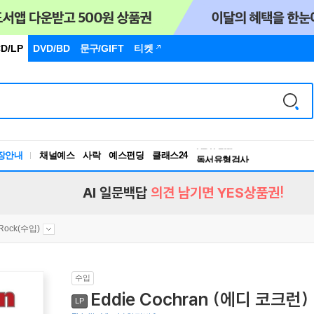
D/LP
DVD/BD
문구
/GIFT
티켓
독서유형검사
RBTI Lab
장안내
채널예스
사락
예스펀딩
클래스24
독서유형검사
AI 일문백답
의견 남기면 YES상품권!
 Rock(수입)
수입
Eddie Cochran (에디 코크런) -
LP