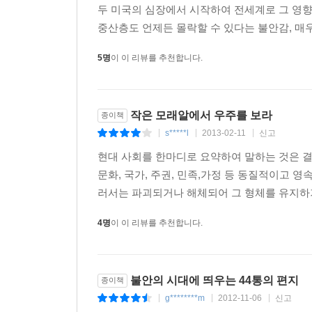
두 미국의 심장에서 시작하여 전세계로 그 영향
중산층도 언제든 몰락할 수 있다는 불안감, 매우
5명
이 이 리뷰를 추천합니다.
작은 모래알에서 우주를 보라
종이책
s*****l
2013-02-11
신고
|
|
|
현대 사회를 한마디로 요약하여 말하는 것은 결코 
문화, 국가, 주권, 민족,가정 등 동질적이고
러서는 파괴되거나 해체되어 그 형체를 유지하기
4명
이 이 리뷰를 추천합니다.
불안의 시대에 띄우는 44통의 편지
종이책
g********m
2012-11-06
신고
|
|
|