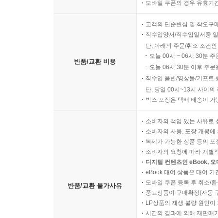
모바일 쿠폰의 경우 유효기간(
고객의 단순변심 및 착오구
직수입양서/직수입일서중 일
단, 아래의 주문/취소 조건인
오늘 00시 ~ 06시 30분 
반품/교환 비용
오늘 06시 30분 이후 주문
직수입 음반/영상물/기프트 
단, 당일 00시~13시 사이
박스 포장은 택배 배송이 가
소비자의 책임 있는 사유로 
소비자의 사용, 포장 개봉에 
복제가 가능한 상품 등의 포장을 
소비자의 요청에 따라 개별
디지털 컨텐츠인 eBook, 
eBook 대여 상품은 대여 기
모바일 쿠폰 등록 후 취소/환
반품/교환 불가사유
중고상품이 구매확정(자동 
LP상품의 재생 불량 원인이 기
시간의 경과에 의해 재판매가