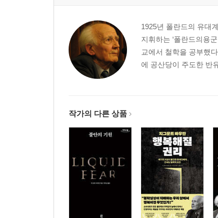
편지29_공포에 대한 공포
편지30_공위시대
1925년 폴란드의 유대
편지31_종교를 닮은 정치, 정치를 닮은 종교
지휘하는 ‘폴란드의용군
편지32_해고되는 사람들
교에서 철학을 공부했다.
편지33_위기에서 탈출하기
에 공산당이 주도한 반유
편지34_불황에는 과연 끝이 있을까?
편지35_왜 그렇게 살아야 하죠?
편지36_버락 오바마 현상
편지37_세계화된 도시의 문화
작가의 다른 상품
편지38_로나, 침묵의 소리
편지39_낯선 사람들은 위험하다
편지40_하늘을 바라보는 부족
편지41_경계 긋기
편지42_무엇이 선량한 사람을 악하게 만드는가?
편지43_운명과 성격
편지44_나는 반항한다, 고로 우리는 존재한다