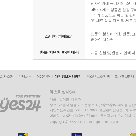
전자상거래 등에서의 소비자
eBook 세트 상품은 일괄 
1개의 상품으로 취급 및 판매
우, 세트 상품 전부 및 세트
상품의 불량에 의한 반품, 교
소비자 피해보상
준하여 처리됨
환불 지연에 따른 배상
대금 환불 및 환불 지연에 
회사소개
인재채용
이용약관
개인정보처리방침
청소년보호정책
도서홍보안내
대표 : 김석환, 최세라
주소 : 서울시 영등포구 은행로 11, 5층~6층(여의도동,일신
사업자등록번호 : 229-81-37000 통신판매업신고 : 제 200
이메일 : yes24help@yes24.com 호스팅 서비스사업자 :
Copyright ⓒ YES24 Corp. All Rights Reserved.