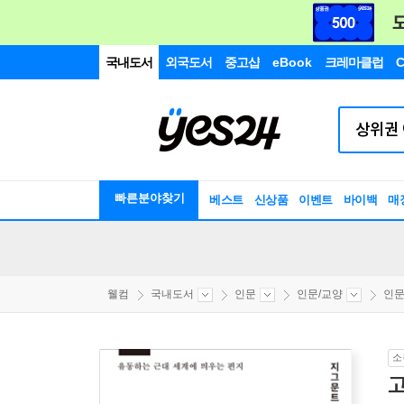
국내도서
외국도서
중고샵
eBook
크레마클럽
C
빠른분야찾기
베스트
신상품
이벤트
바이백
매
웰컴
국내도서
인문
인문/교양
인
소