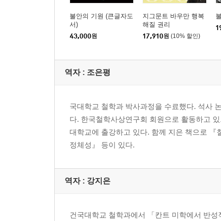
주
불안의 기원 (큰글자도
지그문트 바우만 행복
옮긴이의 말
서)
해질 권리
1
43,000
원
17,910
원
(10% 할인)
역자 : 조은평
국대학교 철학과 박사과정을 수료했다. 석사 논
다. 한국철학사상연구회 회원으로 활동하고 있
대학교에 출강하고 있다. 함께 지은 책으로 『
정체성』 등이 있다.
역자 : 강지은
건국대학교 철학과에서 「칸트 미학에서 반성적