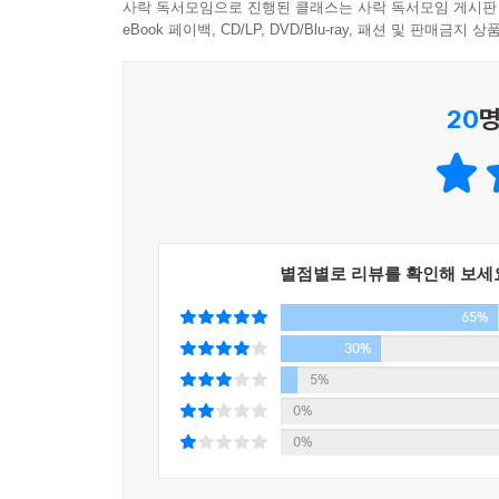
사락 독서모임으로 진행된 클래스는 사락 독서모임 게시판
유동성과 불확실성이 증가하는 국면을 일컫는 바
eBook 페이백, CD/LP, DVD/Blu-ray, 패션 및 판매금
변모하고 있다. 기존의 정치·사회 제도는 빠른 
변화하는 성질을 가진 유동성(액체성)에 빗대어
됐다는 것이다.
20
명
트위터와 페이스북으로 나를 실시간으로 중계하는 
비밀이 사라진 세상에서 우리는 어떻게 살아갈 것인
웬일인지 우리는 점점 더 내가 누구인지 또는 무엇인
별점별로 리뷰를 확인해 보세
혹은 개인의 비밀들이 사적인 영역에서 벗어나와 여
페이스북을 하면서 우리는 자신이 어디에서 무얼 
65%
시공을 지워버린다. 프라이버시란 한 개인이나 집단
30%
5%
프라이버시가 비밀을 유지할 수 있는 권리와 또 
0%
수 없다면 프라이버시도 존재할 수 없다. 그리하여
0%
주권이 유지되는 지대이자 바로 그처럼 주권을 지
게 아니라 무심코 익명인들이 관람할 수 있는 공적