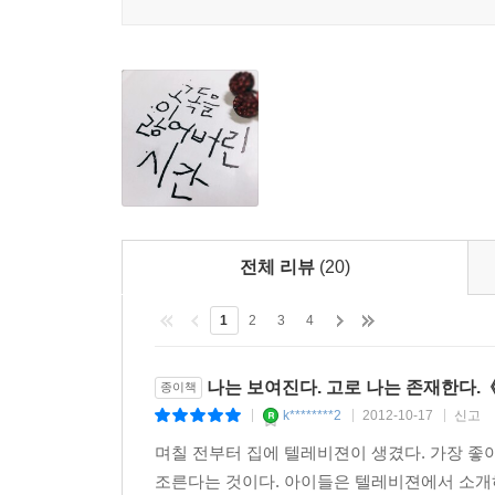
아니라, 프라이버시를 방어해야만 하는 개인의
간과해버린다.
바우만은 [프라이버시라는 기묘한 사건]이라는 소
위기야말로 삶의 위기라는 인식이 있기 때문이다. 이 
넘나들며, 바우만 특유의 ‘유동하는 근대’라는 사상
그렇다면 우리는 이런 잔혹하고 불안한 이 ‘유동하
근대를 살아가는 우리들의 태도에 대한 문제다. 
해결하기 어려운 문제들이라는 것, 그리고 그처럼
전체 리뷰
(20)
유동하는 근대라는 운명의 수레바퀴에서 벗어날 수 
1
2
3
4
바우만은 우리가 여러 선택의 상황에서도 자신의 
한다는 그런 단순한 의미가 아니라, 이 유동하는
나는 보여진다. 고로 나는 존재한다
종이책
한다고 말이다. 마지막으로 이런 성격을 형성하면
k********2
2012-10-17
신고
|
|
|
우리들에게 띄우는 마지막 편지에서 카뮈의 표현을
며칠 전부터 집에 텔레비젼이 생겼다. 가장 
타인들의 비참한 고통에 맞서 반항하는 프로메테우스
조른다는 것이다. 아이들은 텔레비젼에서 소개