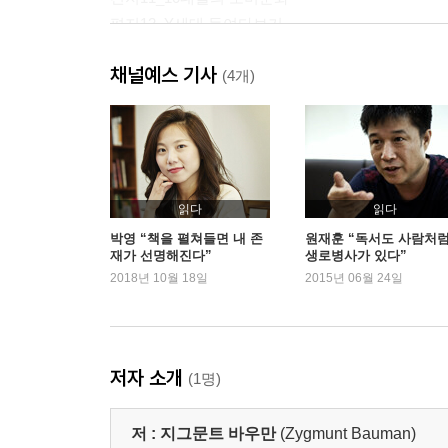
편지12_Y세대 들여다보기
편지13_신용카드로 얻은 자유
채널예스 기사
편지14_아이가 아닌 아이
(4개)
편지15_속눈썹 감모증
편지16_유행에 관하여
편지17_쇼핑하라!
편지18_문화 엘리트에게 무슨 일이 있었나
편지19_질병 권하는 사회
읽다
읽다
편지20_신종 플루 공포
박영 “책을 펼쳐들면 내 존
원재훈 “독서도 사람처
재가 선명해진다”
생로병사가 있다”
편지21_건강 불평등
2018년 10월 18일
2015년 06월 24일
편지22_불평등이라는 시한폭탄
편지23_교육을 환대하지 않는 세계?(1)
편지24_교육을 환대하지 않는 세계?(2)
편지25_교육을 환대하지 않는 세계?(3)
저자 소개
(1명)
편지26_새해 소망
편지27_예측할 수 없는 것을 예측하기
저 :
지그문트 바우만
(Zygmunt Bauman)
편지28_계산할 수 없는 것을 계산하기