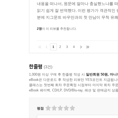
내용을 떠나서, 원문에 얼마나 충실했느냐를 떠나
읽기 쉽게 잘 번역했다. 이런 평가가 객관적인
분에 지그문트 바우만과의 첫 만남이 무척 유쾌
2명
이 이 리뷰를 추천합니다.
1
2
3
4
한줄평
(3건)
1,000원 이상 구매 후 한줄평 작성 시
일반회원 50원, 마니
eBook은 다운로드 후 작성한 리뷰만 YES포인트 지급됩니
클래스는 첫번째 회차 주문확정 시점부터 마지막 회차 주문
eBook 페이백, CD/LP, DVD/Blu-ray, 패션 및 판매금
평점