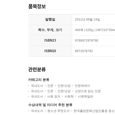
품목정보
발행일
2012년 08월 14일
쪽수, 무게, 크기
400쪽 | 520g | 148*210*30
ISBN13
9788972976790
ISBN10
8972976792
관련분류
카테고리 분류
국내도서
인문
인문/교양
인문에세이
국내도서
인문
인문/교양
교양으로 읽는 인문
국내도서
사회 정치
사회학
사회학일반
수상내역 및 미디어 추천 분류
국내도서
청소년 추천도서
한국출판문화산업진흥원 청소