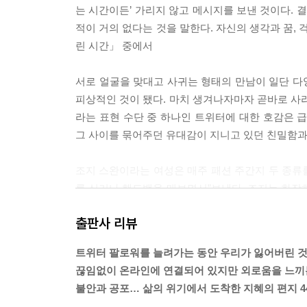
는 시간이든’ 가리지 않고 메시지를 보낸 것이다. 
적이 거의 없다는 것을 말한다. 자신의 생각과 꿈, 
린 시간」 중에서
서로 얼굴을 맞대고 사귀는 형태의 만남이 일단 다
피상적인 것이 됐다. 마치 생겨나자마자 곧바로 사라
라는 표현 수단 중 하나인 트위터에 대한 호감은 
그 사이를 묶어주던 유대감이 지니고 있던 친밀함과 
조지 스완이라는 여성은 매주 패션 주간지 두 종류
를 신거나 핸드백을 매보면서”보낸다. 조지는 화장하
를 쓸 당시에 조지는 가슴 성형수술을 위해 돈을 
출판사 리뷰
도 무척 힘들어했다. 자, 어쩌면 당신은 분명 조지
조지가 바로 그 당시에 열 살밖에 안 되는 어린 아이
트위터 팔로워를 늘려가는 동안 우리가 잃어버린 
끊임없이 온라인에 연결되어 있지만 외로움을 느끼
그날 밤 모니카는 잠자리에 누워 있으면서도 뜬 눈으
불안과 공포… 삶의 위기에서 도착한 지혜의 편지 4
난 20년의 세월 동안 느꼈던 것보다 훨씬 더 무서