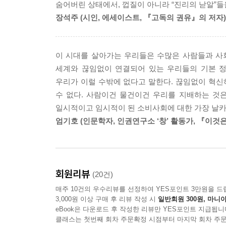
숨어버린 상태에서, 껍질이 아니라 “진리의 낟알”들
장석주 (시인, 에세이스트, 『고독의 권유』의 저자)
우리는 인터넷, 트위터나 페이스북, 휴대전화로 
꾸린다. 시간을 가리지 않고 접속은 무차별적으로
놓쳐버린 것은 없을까? 트위터(Twitter)는 새
이 시대를 살아가는 우리들은 수많은 사람들과 사
연결을 유지한다. 스마트폰의 자판을 가볍게 터
세계와 끊임없이 연결되어 있는 우리들의 기본 정
들어올수록 우리의 선택은 순간적으로 쉽게 이루어진다
우리가 이럴 수밖에 없다고 말한다. 끊임없이 혁
우리는 고독을 누릴 수 있는 기회들을 놓친다. 
수 없다. 사람이건 물건이건 우리를 지배하는 것은 
바우만은 이렇게 우리들이 무엇인가에 끊임없이 연결
일시적이고 임시적이 된 소비사회에 대한 가장 날카
엄기호 (인문학자, 인권연구소 ‘창’ 활동가, 『이것
바우만은 ‘근대성’에 관해 천착해온 유럽의 대표적인
지금의 세계를 ‘유동하는 근대 세계’라고 명명한다. 
모든 것들은 딱딱한 사물처럼 제 자리에 고정되어 있
‘유동하는 근대’는 우리를 자주 놀라게 만든다.
회원리뷰
(20건)
바우만은 현대사회의 유동적(액체적) 성격과 인간 
매주 10건의 우수리뷰를 선정하여 YES포인트 3만원을 드
3,000원 이상 구매 후 리뷰 작성 시
일반회원 300원, 마니아
바우만은 제2의 근대를 이야기하면서 ‘포스트-
eBook은 다운로드 후 작성한 리뷰만 YES포인트 지급됩니
현대사회를 분석했다. ‘유동하는 근대(Liquid M
클래스는 첫번째 회차 주문확정 시점부터 마지막 회차 주문