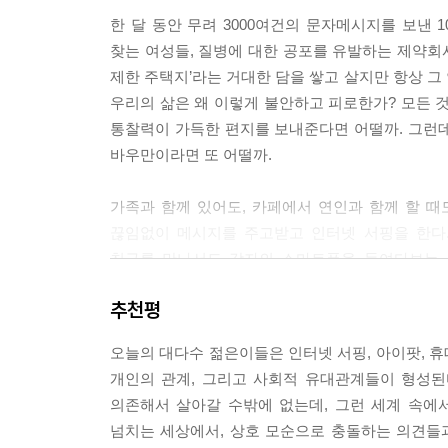
다. 그곳의 거주민들이 아무리 위험을 전혀 걱정하
한 달 동안 무려 3000여건의 문자메시지를 보낸 
첨단 기술 장치에 의존한다고 하더라도 그들의 마음 
찾는 여성들, 질병에 대한 공포를 유발하는 제약회사
로 둘러싸고 보호하면 할수록 점점 더 그 장치들 중
제한 주택지’라는 거대한 담을 쌓고 살지만 항상 그
우리의 삶은 왜 이렇게 불안하고 피로한가? 모든 
---「낯선 사람들은 위험하다」 중에서
통찰력이 가득한 편지를 보내준다면 어떨까. 그런
바우만이라면 또 어떨까.
가족과 함께 있어도, 카페에서 연인과 함께 할 
끊임없이 메시지를 주고받고 인터넷 서핑을 한다
친구를 만나서도 각자의 스마트폰을 들여다보는 
왜일까? 이 책은 고독, 세대 간의 대화, 온라인과
추천평
소비지상주의, 건강 불평등, 신종 플루, 예측불가능
가장 중요하고 첨예하게 관심의 대상이 되는 문젯거
오늘의 대다수 젊은이들은 인터넷 서핑, 아이팟, 
우리들에게 띄우는 편지 형식으로 들려준다.
개인의 관계, 그리고 사회적 유대관계들이 형성된
의존해서 살아갈 수밖에 없는데, 그런 세계 속에
“세상의 모든 것은 액체처럼 끊임없이 유동하며 변
넘치는 세상에서, 상호 모순으로 충돌하는 의견들
모든 것이 불확실한 시대, 우리가 놓쳐버린 고독에