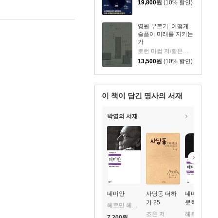
19,800
원
(10% 할인)
영원 부르기: 어떻게
슬픔이 미래를 지키는
가
로런 마컴 저/황은주 역
13,500
원
(10% 할인)
이 책이 담긴
명사의 서재
박영의 서재
데미안
사당동 더하
데미안 - 세
기 25
문학전집
헤르만 헤세 저/전영애 역
044
조은 저
헤르만 헤세 저/전영애 역
7,200
원