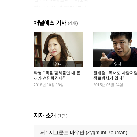
편지12_Y세대 들여다보기
편지13_신용카드로 얻은 자유
채널예스 기사
편지14_아이가 아닌 아이
(4개)
편지15_속눈썹 감모증
편지16_유행에 관하여
편지17_쇼핑하라!
편지18_문화 엘리트에게 무슨 일이 있었나
편지19_질병 권하는 사회
읽다
읽다
편지20_신종 플루 공포
박영 “책을 펼쳐들면 내 존
원재훈 “독서도 사람처
재가 선명해진다”
생로병사가 있다”
편지21_건강 불평등
2018년 10월 18일
2015년 06월 24일
편지22_불평등이라는 시한폭탄
편지23_교육을 환대하지 않는 세계?(1)
편지24_교육을 환대하지 않는 세계?(2)
편지25_교육을 환대하지 않는 세계?(3)
저자 소개
(1명)
편지26_새해 소망
편지27_예측할 수 없는 것을 예측하기
저 :
지그문트 바우만
(Zygmunt Bauman)
편지28_계산할 수 없는 것을 계산하기