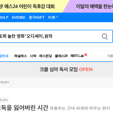
D/LP
DVD/BD
문구
/GIFT
티켓
독서유형검사
장안내
채널예스
사락
예스펀딩
클래스24
RBTI Lab
여
독서유형검사
크클 심야 독서 모임
OPEN
문에세이
득공제
고독을 잃어버린 시간
유동하는 근대 세계에 띄우는 편지