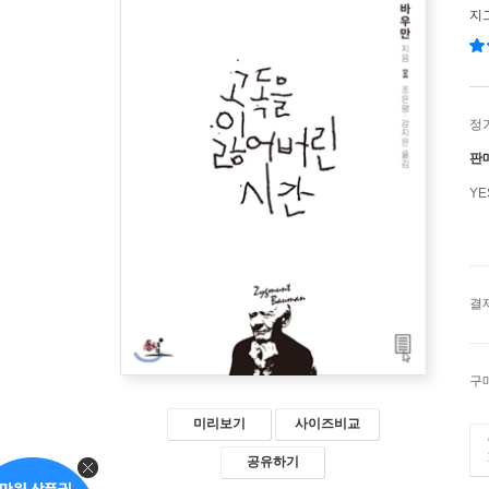
지
정
판
Y
결
구
미리보기
사이즈비교
공유하기