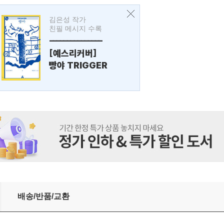
김은성 작가
친필 메시지 수록
---------------
[예스리커버]
빵야 TRIGGER
배송/반품/교환