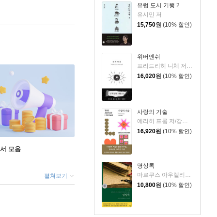
유럽 도시 기행 2
유시민 저
15,750
원
(10% 할인)
위버멘쉬
프리드리히 니체 저/어나니머스 역
16,020
원
(10% 할인)
사랑의 기술
에리히 프롬 저/강주헌 역
16,920
원
(10% 할인)
도서 모음
명상록
마르쿠스 아우렐리우스 저/박문재 역
펼쳐보기
10,800
원
(10% 할인)