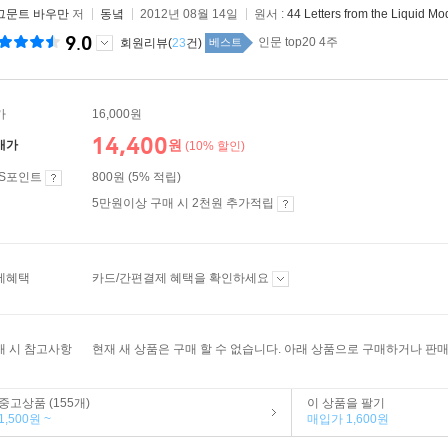
그문트 바우만
저
동녘
2012년 08월 14일
원서 :
44 Letters from the Liquid M
9.0
인문 top20 4주
회원리뷰(
23
건)
베스트
가
16,000원
14,400
원
매가
(10% 할인)
ES포인트
800원 (5% 적립)
5만원이상 구매 시 2천원 추가적립
제혜택
카드/간편결제 혜택을 확인하세요
매 시 참고사항
현재 새 상품은 구매 할 수 없습니다. 아래 상품으로 구매하거나 판매
중고상품 (155개)
이 상품을 팔기
1,500원 ~
매입가 1,600원