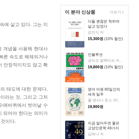
이 분야 신상품
더보기
다들 괜찮은 척하며
속에 살고 있다. 그는 지
살고 있었다
김민식 저
15,300
원
(10% 할인)
적 개념을 사용해 현대사
인볼루션
 빠른 속도로 해체되거나
공라오 컬렉티브 저/홍명교 역
어 안정적이지도 않고 확
19,800
원
(10% 할인)
의 태도에 대한 문제다.
영어 어원 80일간의
세계 일주
이라는 것, 그리고 그처
폴 앤서니 존스 저/고정아 역
 수레바퀴에서 벗어날 수
19,900
원
이 되어야 한다는 의미가
 것이다.
지금 알아두면 좋은
교양인문학 49가지
김레나 저