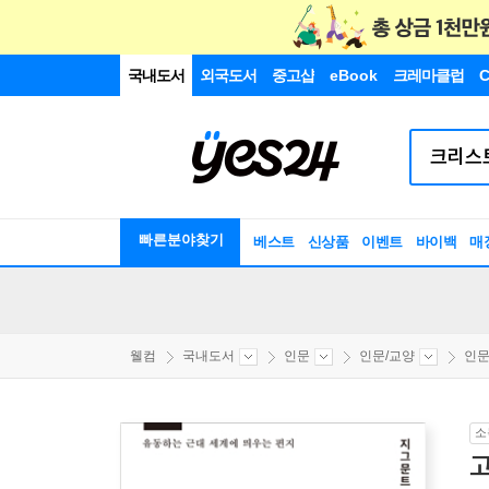
국내도서
외국도서
중고샵
eBook
크레마클럽
C
빠른분야찾기
베스트
신상품
이벤트
바이백
매
웰컴
국내도서
인문
인문/교양
인
소