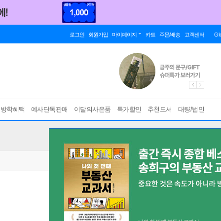
로그인
회원가입
마이페이지
카트
주문/배송
고객센터
Gl
름방학혜택
예사단독판매
이달의사은품
특가할인
추천도서
대량/법인