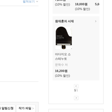
펼쳐보기
18,000
원
5,600
원
10
%
10
%
원재훈의 서재
아다지오 소
스테누토
문학수 저
16,200
원
10
%
1
/1
 알림신청
작가 파일