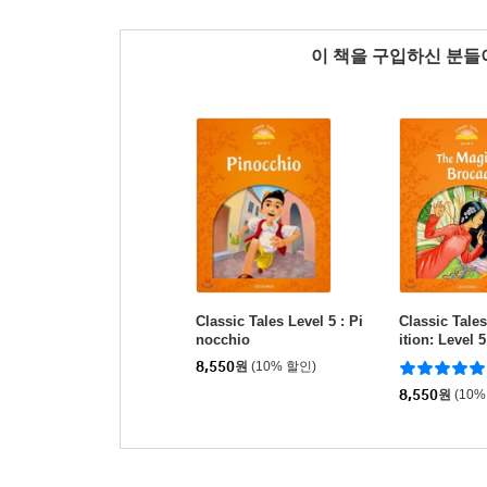
이 책을 구입하신 분
Classic Tales Level 5 : Pi
Classic Tale
nocchio
ition: Level 
Brocade
8,550
원
(10% 할인)
8,550
원
(10%