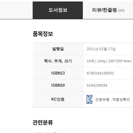
Classic Tales Second Edition: Level 5: Snow
도서정보
리뷰/한줄평
(0/0)
품목정보
발행일
2011년 02월 17일
쪽수, 무게, 크기
16쪽 | 104g | 190*250*4mm
ISBN13
9780194239592
ISBN10
0194239594
KC인증
인증유형 : 적합성확인
관련분류