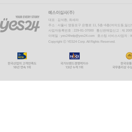
대표 : 김석환, 최세라
주소 : 서울시 영등포구 은행로 11, 5층~6층(여의도동,일신
사업자등록번호 : 229-81-37000 통신판매업신고 : 제 200
이메일 : yes24help@yes24.com 호스팅 서비스사업자 :
Copyright ⓒ YES24 Corp. All Rights Reserved.