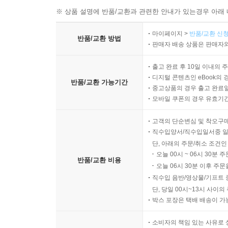
※ 상품 설명에 반품/교환과 관련한 안내가 있는경우 아래 
마이페이지 >
반품/교환 신청
반품/교환 방법
판매자 배송 상품은 판매자와
출고 완료 후 10일 이내의 
디지털 콘텐츠인 eBook의 
반품/교환 가능기간
중고상품의 경우 출고 완료일
모바일 쿠폰의 경우 유효기간(
고객의 단순변심 및 착오구
직수입양서/직수입일서중 일
단, 아래의 주문/취소 조건인
오늘 00시 ~ 06시 30분 
반품/교환 비용
오늘 06시 30분 이후 주문
직수입 음반/영상물/기프트 
단, 당일 00시~13시 사이
박스 포장은 택배 배송이 가
소비자의 책임 있는 사유로 