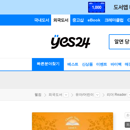
국내도서
외국도서
중고샵
eBook
크레마클럽
C
빠른분야찾기
베스트
신상품
이벤트
바이백
매
웰컴
외국도서
유아/어린이
리더 Reader
소
외