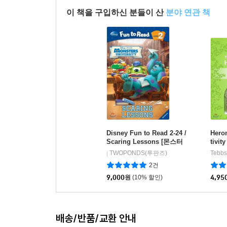
이 책을 구입하신 분들이 산
분야 연관 책
Disney Fun to Read 2-24 /
Hero
Scaring Lessons [몬스터
tivit
대학교]
l 3
TWOPONDS(투판즈)
|
2건
9,000
원
(10% 할인)
4,95
배송/반품/교환 안내