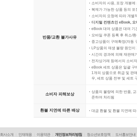
소비자의 사용, 포장 개봉에 
복제가 가능한 상품 등의 포장을 
소비자의 요청에 따라 개별
디지털 컨텐츠인 eBook, 
eBook 대여 상품은 대여 기
모바일 쿠폰 등록 후 취소/환
반품/교환 불가사유
중고상품이 구매확정(자동 
LP상품의 재생 불량 원인이 기
시간의 경과에 의해 재판매가
전자상거래 등에서의 소비자
eBook 세트 상품은 일괄 
1개의 상품으로 취급 및 판매
우, 세트 상품 전부 및 세트
상품의 불량에 의한 반품, 교
소비자 피해보상
준하여 처리됨
환불 지연에 따른 배상
대금 환불 및 환불 지연에 
회사소개
인재채용
이용약관
개인정보처리방침
청소년보호정책
도서홍보안내