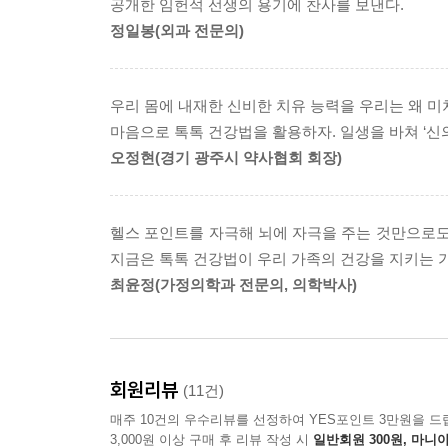
공개한 임헌석 선생의 용기에 찬사를 보낸다.
성공했다. 자그마치 40년 이상 자신이 가진 모든 것
정일봉(외과 전문의)
톡톡 건강법이란, 뇌(brain)에 자극을 주어 아픈 부위
본래의 건강한 상태로 되돌리는 자연요법(therapy)
우리 몸에 내재한 신비한 치유 능력을 우리는 왜 
아프지 않고, 힘들지도 않다. 간단히 손끝으로 건강 
마음으로 톡톡 건강법을 활용하자. 일생을 바쳐 ‘신
오정현(경기 광주시 약사협회 회장)
인체의 팔과 손에는 대략 200여 개의 헬스 포인
이상이 있는 부위에 초기화 신호를 보냄으로써 기
것을 느낄 수 있다. 질병 또한 몰라보게 호전된다.
헬스 포인트를 자극해 뇌에 자극을 주는 것만으로도
BRT의 원리는 마치 컴퓨터가 이상이 생기거나 먹통
지금은 톡톡 건강법이 우리 가족의 건강을 지키는 
것과 같은 이치이다. 즉 우리 뇌에 프로그래밍되어 
최윤정(가정의학과 전문의, 의학박사)
되돌릴 수 있는 ‘신의 비밀 프로젝트’가 숨겨져
연구해야 할 중요한 주제로 떠오를 것이다.
요컨대, BRT란 팔과 손에 있는 헬스 포인트를 정
몸의 아픈 부위를 리셋(reset)하여 본래의 건강한
회원리뷰
(11건)
매주 10건의 우수리뷰를 선정하여 YES포인트 3만원을 드
BRT의 효과를 극대화시키고 인체의 면역력을 높이는
3,000원 이상 구매 후 리뷰 작성 시
일반회원 300원, 마니아