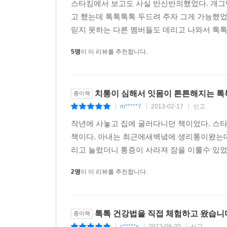
스타킹에서 보고도 사실 반신반의했었다. 개그
고 했는데 톡톡톡톡 두드려 주자 그게 가능했었
믿지 못하는 다른 멤버들도 데리고 나와서 톡톡
5명
이 이 리뷰를 추천합니다.
치통이 심해서 잇몸이 튼튼해지는 톡
종이책
m*****7
2013-02-17
신고
|
|
|
작년에 사놓고 집에 굴러다니던 책이었다. 스
책이다. 아내는 최근에새벽녘에 생리통이왔는데
리고 눌렀더니 통증이 사라져 잠을 이룰수 있었
2명
이 이 리뷰를 추천합니다.
톡톡 건강법을 직접 체험하고 왔습니
종이책
c*****s
2012-08-20
신고