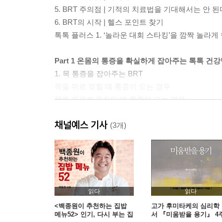
5. BRT 주의점 | 기적의 치료법을 기대해서는 안 된
6. BRT의 시작 | 헬스 포인트 찾기
톡톡 플러스 1. ‘놀라운 대회 스타킹’을 깜짝 놀라게
Part 1 온몸의 통증을 확실하게 잡아주는 톡톡 건
1. 목 통증을 잡아주는 BRT
목을 뒤로 젖힐 때 통증이 오는 경우
목을 좌우로 움직일 때 통증이 오는 경우
2. 어깨 통증을 잡아주는 BRT
채널예스 기사
어깨 뒤쪽이 아플 때
(3개)
어깨 옆면이 아플 때
어깨 앞쪽이 아플 때
3. 허리 통증을 잡아주는 BRT
허리를 앞으로 숙일 때 통증이 오는 경우
허리를 뒤로 젖힐 때 통증이 오는 경우
읽다
읽다
허리를 비틀 때 통증이 오는 경우
<백종원이 추천하는 집밥
고가 후미타케의 심리학
메뉴52> 인기, 다시 부는 집
서 『미움받을 용기』 4
4. 무릎 통증을 잡아주는 BRT