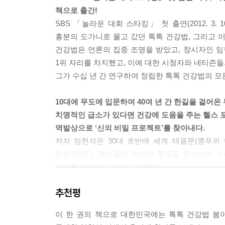
책으로 출간!
SBS 「놀라운 대회 스타킹」 첫 출연(2012. 
흥분의 도가니로 몰고 갔던 톡톡 건강법, 그리고 이를 시연
건강법은 언론의 집중 조명을 받았고, 창시자인 임
1위 자리를 차지했고, 이에 대한 시청자와 네티즌
그가 수십 년 간 연구하여 정립한 톡톡 건강법의 모
10대에 무도에 입문하여 40여 년 간 한길을 걸어온
치명적인 급소가 있다면 건강에 도움을 주는 헬스 
역발상으로 ‘신의 비밀 프로젝트’를 찾아내다.
저자 임헌석은 30대 초반에 세계 태을문(쿵푸의 한
무도인이다. 제자들이 부상의 통증을 참아가며 수
인체를 직접 연구하기 시작했다.
우리 몸에는 자극을 받으면 타격을 입는 포인트
추천평
무너져버리는, 우리 몸의 치명적인 약점을 드러내는
더욱 건강해지는 신체 부위도 분명히 있을 것이라고
이 한 권의 책으로 대한민국에는 톡톡 건강법 붐
찾아내기에 이르렀다. 그리고 이를 태핑(tapping)하