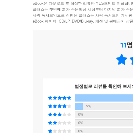
숨 쉬고 걸을 수 있으면 누구나 할 수 있다!!
eBook은 다운로드 후 작성한 리뷰만 YES포인트 지급됩니
클래스는 첫번째 회차 주문확정 시점부터 마지막 회차 주문
사락 독서모임으로 진행된 클래스는 사락 독서모임 게시판
저자는 BRT와 더불어 톡톡 체조법도 소개하고 있
eBook 페이백, CD/LP, DVD/Blu-ray, 패션 및 판매금
본래의 자연스러운 상태이므로 특별히 힘들고 고통스
힘들지 않다고 해서 효과 또한 미미할 것이라고 섣불리 판단
에너지를 활성화시켜 건강한 상태로 되돌리는 체
11
명
통증과 증상 완화에 도움을 줄 뿐 아니라 BRT의 
톡톡 체조법의 매뉴얼 역시 사진과 함께 본문에 상세
온갖 통증과 질병, 성인병과 노화 증상들, 인생의 
이 모든 건강 고민을 해결하는 완벽한 건강매뉴얼!!
별점별로 리뷰를 확인해 보세
SBS TV 「스타킹」 출연 당시 전 국민의 눈길
때문이었다. 손끝으로 몇 번 톡톡 두드리고 지그
9%
심지어 개그맨 변기수 씨는 20년 전 교통사고 후유
0%
쪼그려 앉는 기적 같은 장면을 보여주었다. 이 밖에도
0%
보고도 믿기 힘들 정도였다. 더욱 놀라운 것은 저자
0%