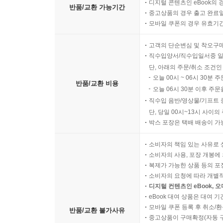
디지털 콘텐츠인 eBook의 
반품/교환 가능기간
중고상품의 경우 출고 완료일
모바일 쿠폰의 경우 유효기간(
고객의 단순변심 및 착오구
직수입양서/직수입일서중 일
단, 아래의 주문/취소 조건인
오늘 00시 ~ 06시 30분 
반품/교환 비용
오늘 06시 30분 이후 주문
직수입 음반/영상물/기프트 
단, 당일 00시~13시 사이
박스 포장은 택배 배송이 가
소비자의 책임 있는 사유로 
소비자의 사용, 포장 개봉에 
복제가 가능한 상품 등의 포장을 
소비자의 요청에 따라 개별
디지털 컨텐츠인 eBook, 
eBook 대여 상품은 대여 기
모바일 쿠폰 등록 후 취소/환
반품/교환 불가사유
중고상품이 구매확정(자동 