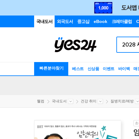
국내도서
외국도서
중고샵
eBook
크레마클럽
C
빠른분야찾기
베스트
신상품
이벤트
바이백
매
웰컴
국내도서
건강 취미
질병치료/예방
소