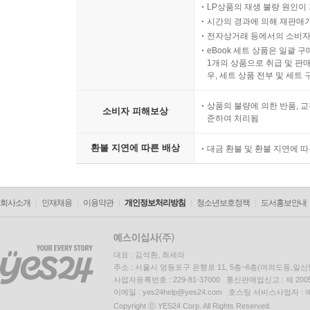
LP상품의 재생 불량 원인이 기
시간의 경과에 의해 재판매가
전자상거래 등에서의 소비자
eBook 세트 상품은 일괄 
1개의 상품으로 취급 및 판매
우, 세트 상품 전부 및 세트
상품의 불량에 의한 반품, 교
소비자 피해보상
준하여 처리됨
환불 지연에 따른 배상
대금 환불 및 환불 지연에 
회사소개
인재채용
이용약관
개인정보처리방침
청소년보호정책
도서홍보안내
대표 : 김석환, 최세라
주소 : 서울시 영등포구 은행로 11, 5층~6층(여의도동,일신
사업자등록번호 : 229-81-37000 통신판매업신고 : 제 200
이메일 : yes24help@yes24.com 호스팅 서비스사업자 :
Copyright ⓒ YES24 Corp. All Rights Reserved.