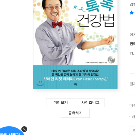
임
정
판
Y
결
미리보기
사이즈비교
배
공유하기
배