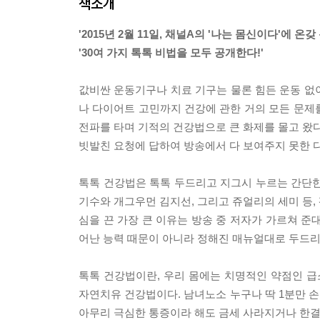
책소개
'2015년 2월 11일, 채널A의 '나는 몸신이다'에 
'30여 가지 톡톡 비법을 모두 공개한다!'
값비싼 운동기구나 치료 기구는 물론 힘든 운동 없이
나 다이어트 고민까지 건강에 관한 거의 모든 문제를
전파를 타며 기적의 건강법으로 큰 화제를 몰고 왔다
빗발친 요청에 답하여 방송에서 다 보여주지 못한 
톡톡 건강법은 톡톡 두드리고 지그시 누르는 간단한 조
기수와 개그우먼 김지선, 그리고 쥬얼리의 세미 등,
심을 끈 가장 큰 이유는 방송 중 저자가 가르쳐 준
어난 능력 때문이 아니라 정해진 매뉴얼대로 두드리고
톡톡 건강법이란, 우리 몸에는 치명적인 약점인 급소가
자연치유 건강법이다. 남녀노소 누구나 딱 1분만 손끝으로
아무리 극심한 통증이라 해도 금세 사라지거나 한결