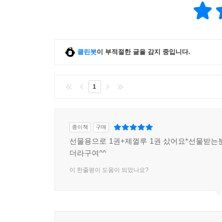
클린봇
이 부적절한 글을 감지 중입니다.
1
종이책
구매
선물용으로 1권+제껄루 1권 샀어요*선물받는
더라구여^^
이 한줄평이 도움이 되었나요?