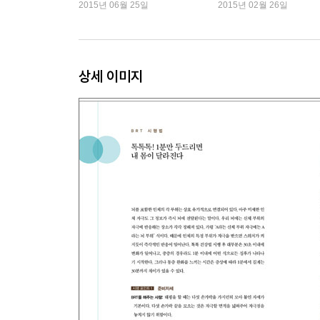
밥 열풍
연속 1위
2015년 06월 25일
2015년 02월 26일
무릎 바깥쪽 슬개골에 이상이 있을 때
무릎 안쪽 슬개골에 이상이 있을 때
5. 잇몸을 튼튼하게 하는 BRT
톡톡 플러스 2. 톡톡 체조법 1_호흡운동 1~2
상세 이미지
Part 2 중병 불안증을 날려버리는 톡톡 건강법
1. 음주에 지친 간을 위한 BRT
2. 위장을 튼튼하게 해주는 BRT
3. 심장을 튼튼하게 해주는 BRT
4. 폐를 튼튼하게 해주는 BRT
5. 가슴이 답답할 때 하는 BRT
6. 신장과 방광에 좋은 BRT
신장 튼튼 BRT
방광 튼튼 BRT
7. 전립선을 튼튼하게 해주는 BRT
8. 혈액순환 개선에 도움을 주는 BRT
톡톡 플러스 3. 톡톡 체조법 2_학걸음