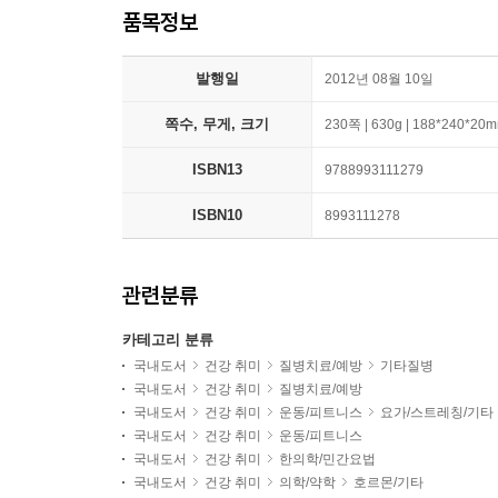
품목정보
발행일
2012년 08월 10일
쪽수, 무게, 크기
230쪽 | 630g | 188*240*20
ISBN13
9788993111279
ISBN10
8993111278
관련분류
카테고리 분류
국내도서
건강 취미
질병치료/예방
기타질병
국내도서
건강 취미
질병치료/예방
국내도서
건강 취미
운동/피트니스
요가/스트레칭/기타
국내도서
건강 취미
운동/피트니스
국내도서
건강 취미
한의학/민간요법
국내도서
건강 취미
의학/약학
호르몬/기타