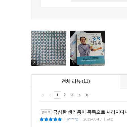
누구나 쉽게 배워 바로 효과를 내는 톡톡 건강법.
매뉴얼들을 소상히 밝히고 있다. 더 이상의 건강
방법과 확실한 효과를 자랑한다.
가정과 직장에서, 그 밖의 공동체에서 톡톡 건강법
있을 것이다. 더 많은 사람들이 톡톡 건강법을 만나
허리 통증, 어깨 결림, 무릎 통증에서 생리통까지 
간, 심장, 폐, 신장 등 내장기관을 튼튼히 지켜주고
노안, 비염, 갑상선 이상, 아토피도 확실히 잡는다.
2
3
잦은 음주로 불안한 간, 심장질환에 의한 40대 돌연
다이어트, 맑고 깨끗한 민낯, 스태미나에 대한 근심
전체 리뷰
(11)
1
2
3
극심한 생리통이 톡톡으로 사라지다니
종이책
y*****2
2012-08-15
신고
|
|
|