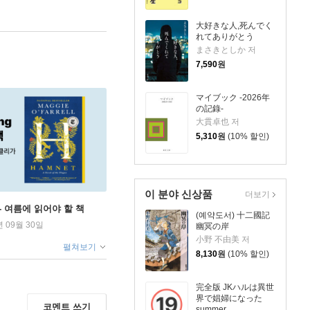
大好きな人,死んでく
れてありがとう
まさきとしか 저
7,590
원
マイブック -2026年
の記錄-
大貫卓也 저
5,310
원
(10% 할인)
이 분야 신상품
더보기
ng - 여름에 읽어야 할 책
(예약도서) 十二國記
년 09월 30일
幽冥の岸
小野 不由美 저
펼쳐보기
8,130
원
(10% 할인)
完全版 JKハルは異世
界で娼婦になった
코멘트 쓰기
summer