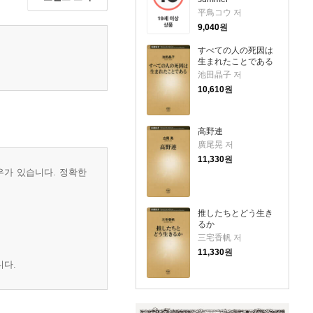
平鳥コウ 저
9,040
원
すべての人の死因は
生まれたことである
池田晶子 저
10,610
원
高野連
廣尾晃 저
11,330
원
우가 있습니다. 정확한
推したちとどう生き
るか
三宅香帆 저
11,330
원
니다.