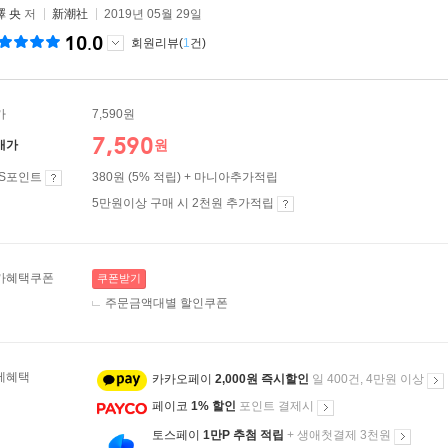
澤 央
저
新潮社
2019년 05월 29일
10.0
회원리뷰(
1
건)
가
7,590원
7,590
원
매가
ES포인트
380원 (5% 적립) + 마니아추가적립
5만원이상 구매 시 2천원 추가적립
가혜택쿠폰
쿠폰받기
주문금액대별 할인쿠폰
제혜택
카카오페이
2,000원 즉시할인
일 400건, 4만원 이상
페이코
1% 할인
포인트 결제시
토스페이
1만P 추첨 적립
+ 생애첫결제 3천원