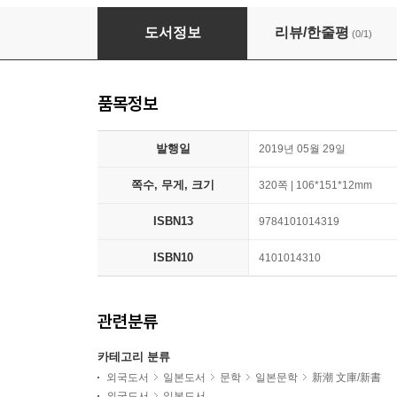
許されようとは思いません
도서정보
리뷰/한줄평
(0/1)
품목정보
발행일
2019년 05월 29일
쪽수, 무게, 크기
320쪽 | 106*151*12mm
ISBN13
9784101014319
ISBN10
4101014310
관련분류
카테고리 분류
외국도서
일본도서
문학
일본문학
新潮 文庫/新書
외국도서
일본도서