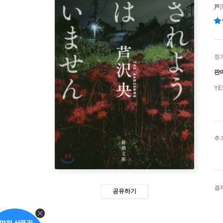
芦
정
판
Y
추
결
공유하기