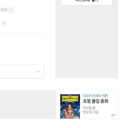
 없음
시
AD