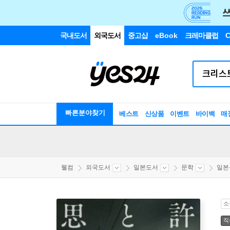
국내도서
외국도서
중고샵
eBook
크레마클럽
C
빠른분야찾기
베스트
신상품
이벤트
바이백
매
웰컴
외국도서
일본도서
문학
일본
소
직