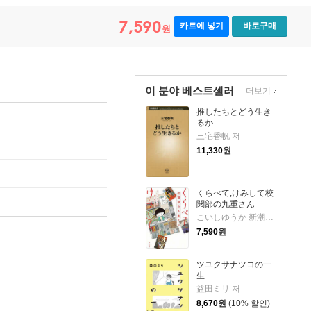
7,590
카트에 넣기
바로구매
원
이 분야 베스트셀러
더보기
推したちとどう生き
るか
三宅香帆 저
11,330
원
くらべて,けみして校
閱部の九重さん
こいしゆうか 新潮社校閱部 저
7,590
원
ツユクサナツコの一
生
益田ミリ 저
8,670
원
(10% 할인)