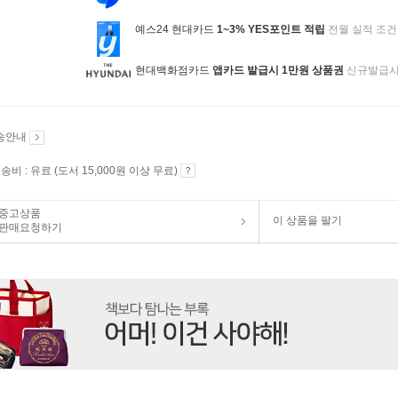
예스24 현대카드
1~3% YES포인트 적립
전월 실적 조건
현대백화점카드
앱카드 발급시 1만원 상품권
신규발급
송안내
송비 : 유료 (도서 15,000원 이상 무료)
중고상품
이 상품을 팔기
판매요청하기