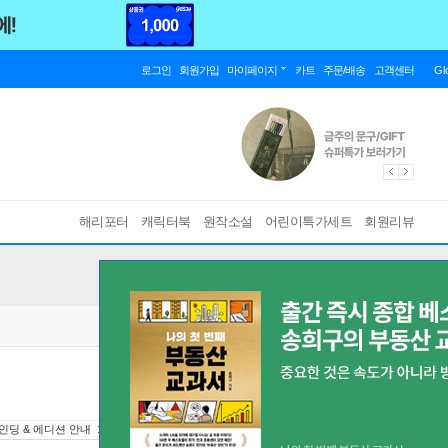
로그인
회원가입
마이페이지
카트
주문/배송
고객센터
Gl
해리포터
캐릭터북
원작소설
어린이특가세트
회원리뷰
인딩 & 에디션 안내