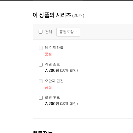
이 상품의 시리즈
(20개)
품절포함
전체
레 미제라블
품절
쾌걸 조로
7,200
원
(10% 할인)
오만과 편견
품절
로빈 후드
7,200
원
(10% 할인)