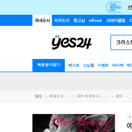
국내도서
외국도서
중고샵
eBook
크레마클럽
C
빠른분야찾기
베스트
신상품
이벤트
바이백
매
웰컴
국내도서
국어 외국어 사...
영어
소
에