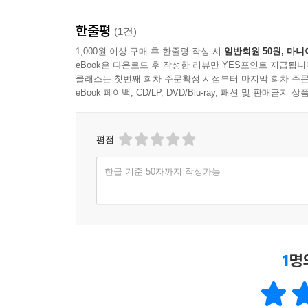
이야기를 읽기 전에 내용을 짐작해 봄으로써, 편안한
이해가 가능할 것이다.
한줄평
(1건)
1,000원 이상 구매 후 한줄평 작성 시
일반회원 50원, 마니
영문
eBook은 다운로드 후 작성한 리뷰만 YES포인트 지급됩니
부담스러워 보이지 않고 편안하게 술술 읽히도록 서
클래스는 첫번째 회차 주문확정 시점부터 마지막 회차 주문
eBook 페이백, CD/LP, DVD/Blu-ray, 패션 및 판매금
어구 풀이
이야기를 이해하는 데 도움이 되도록 어려운 어구
중요하거나 불규칙 활용을 하는 경우도 함께 다뤄주
평점
우리말 번역
한글 기준 50자까지 작성가능
문장 구성과 어구의 쓰임을 효율적으로 학습할 
어구만으로 이야기를 이해하도록 하며, 번역은 참고
페이지 표시
1
명
영문을 읽다가 해결되지 않는 부분이 있을 때 그에 