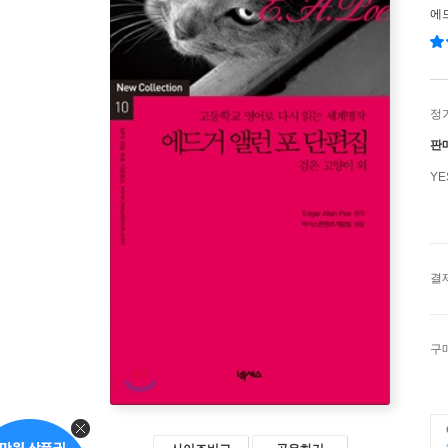
에
정
판
Y
결
구