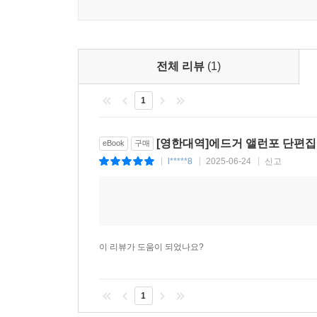
추천 리딩 가이드
Step 1 청해: 들으면서 의미 추측하기
책을 읽기에 앞서 MP3 파일을 들으며 이야기의 내
전체 리뷰
(1)
Step 2 속독: 빨리 읽으면서 의미 추측하기
1
STORY 및 SCENE의 영문 제목과 우리말 요약
멈추지 않고 전체적인 흐름을 파악하는 데 주력합니
Step 3 정독: 정확히 읽으면서 의미 파악하기
[영한대역]에드거 앨런포 단편집
eBook
구매
어구 풀이와 권말 번역을 참고하면서 정확한 의미를
l*****8
2025-06-24
신고
|
|
|
Step 4 낭독: 소리 내어 읽으면서 소리와 친해지기
단어와 단어가 연결될 때 나타나는 발음현상과 속도
Step 5 섀도잉: 따라 말하면서 회화 연습하기
MP3 파일을 들으며 원어민의 말을 한 박자 늦게 
이 리뷰가 도움이 되었나요?
구성
1
우리말 Summary