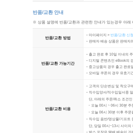
반품/교환 안내
※ 상품 설명에 반품/교환과 관련한 안내가 있는경우 아래 
마이페이지 >
반품/교환 신청
반품/교환 방법
판매자 배송 상품은 판매자와
출고 완료 후 10일 이내의 
디지털 콘텐츠인 eBook의 
반품/교환 가능기간
중고상품의 경우 출고 완료일
모바일 쿠폰의 경우 유효기간(
고객의 단순변심 및 착오구
직수입양서/직수입일서중 일
단, 아래의 주문/취소 조건인
오늘 00시 ~ 06시 30분 
반품/교환 비용
오늘 06시 30분 이후 주문
직수입 음반/영상물/기프트 
단, 당일 00시~13시 사이
박스 포장은 택배 배송이 가