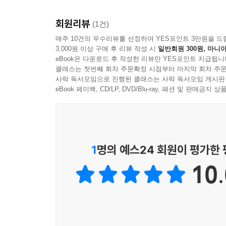
회원리뷰
1. 읽기 쉬운 영어로 Rewriting
(1건)
한국인이 가장 좋아하는 세계명작만을 엄선하여, 
매주 10건의 우수리뷰를 선정하여 YES포인트 3만원을 드
3,000원 이상 구매 후 리뷰 작성 시
일반회원 300원, 마니아
다시 읽는 세계명작 New Collection』은 1,0
eBook은 다운로드 후 작성한 리뷰만 YES포인트 지급됩니
각색하였으며, 어려운 어휘는 별도로 설명하였으므로
클래스는 첫번째 회차 주문확정 시점부터 마지막 회차 주문
사락 독서모임으로 진행된 클래스는 사락 독서모임 게시판
2. 학습 효과를 배가시키는 Summary
eBook 페이백, CD/LP, DVD/Blu-ray, 패션 및 판매금
각 STORY 및 SCENE이 시작될 때마다 우리말
효과를 얻을 수 있습니다.
3.학습용 MP3 파일
1
명의 예스24 회원이 평가한
전문 원어민 성우들의 실감나는 연기가 담긴 MP3 
10.
4.독자를 고려한 최적의 디자인
한 손에 쏙 들어오는 판형, 읽기 편한 서체와 
디자인을 고안하였습니다.