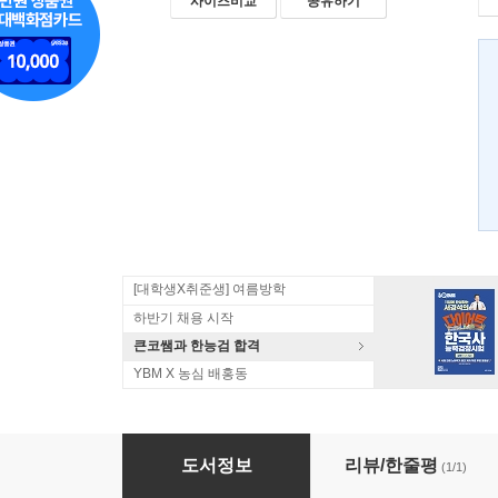
사이즈비교
공유하기
[대학생X취준생] 여름방학
하반기 채용 시작
큰코쌤과 한능검 합격
YBM X 농심 배홍동
에드거 앨런 포 단편집
도서정보
리뷰/한줄평
(1/1)