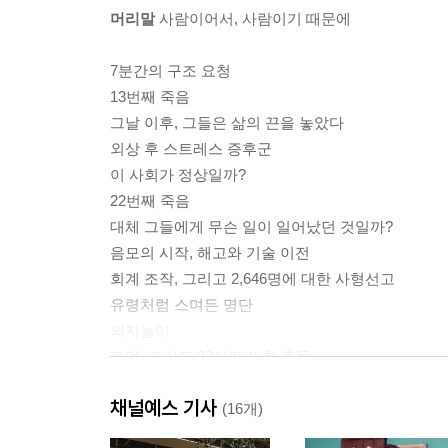
머리말
사람이어서, 사람이기 때문에
7분간의 구조 요청
13번째 죽음
그날 이후, 그들은 삶의 끈을 놓았다
외상 후 스트레스 증후군
이 사회가 정상일까?
22번째 죽음
대체 그들에게 무슨 일이 일어났던 것일까?
음모의 시작, 해고와 기술 이전
회계 조작, 그리고 2,646명에 대한 사형선고
유령처럼 스며든 명단
의자놀이
파업, 그리고 32시간의 첫 충돌
인간의 인간에 대한 환멸
채널예스 기사
수면가스, 헬기, 그리고 철저한 고립
(16개)
인간사냥