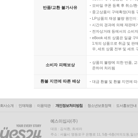
모바일 쿠폰 등록 후 취소/환
반품/교환 불가사유
중고상품이 구매확정(자동 
LP상품의 재생 불량 원인이 기
시간의 경과에 의해 재판매가
전자상거래 등에서의 소비자
eBook 세트 상품은 일괄 
1개의 상품으로 취급 및 판매
우, 세트 상품 전부 및 세트
상품의 불량에 의한 반품, 교
소비자 피해보상
준하여 처리됨
환불 지연에 따른 배상
대금 환불 및 환불 지연에 
회사소개
인재채용
이용약관
개인정보처리방침
청소년보호정책
도서홍보안내
대표 : 김석환, 최세라
주소 : 서울시 영등포구 은행로 11, 5층~6층(여의도동,일신