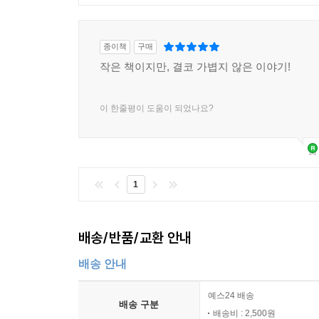
극복하고 지금 굉장히 좋아졌지만. 아무튼 신기한 
그렇다면 ≪의자놀이≫를 집필하기 전에 생각하고 
종이책
구매
작은 책이지만, 결코 가볍지 않은 이야기!
공지영
예상할 수 없을 만큼 심각했다. 사실은 처음
이럴까?’ 이런 생각이 없지 않았다. 그런데, 이게
이 한줄평이 도움이 되었나요?
거의 만 명에 관한 이야기였다.
글을 쓰면서 실체를 파악하고 보니 쌍용자동차 사건
소리인지 모르게 알려주었다. 그런 것들을 내가 쉽게
그리고 쌍용차 문제의 가장 큰 핵심은, 이 사건
1
‘정몽구’를 비롯한 ‘정씨’ 일가라고 규정지을 수 있
마치 유령하고 싸우는 것 같았다. 예를 들면 ‘B
쌍용차도 그런 것이었다. 이것이 앞으로 우리가 대
배송/반품/교환 안내
사람들이 더 힘들었다는 생각이 들었다.
배송 안내
공 작가가 말했듯이 쌍용차 이야기의 핵심 중 하나
예스24 배송
제목이기도 한 ≪의자놀이≫에 대해 이야기하면?
배송 구분
배송비 : 2,500원