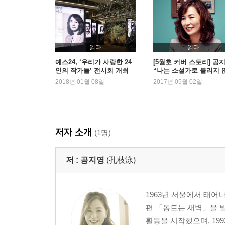
무법천지, 그리고 학살
죽은 자 vs. 살았으나 서서히 죽는 자
사회가 우리보고 죽으라 한다
풀잎에도 상처가 있다
읽다
읽다
함께 살자, 함께!
예스24, ‘우리가 사랑한 24
[5월호 커버 스토리] 공
인의 작가들’ 전시회 개최
“나는 소설가로 불리지 
아도 괜찮아요”
2018년 01월 08일
2017년 05월 02일
고맙습니다
함께합시다!
쌍용자동차, 그날의 기록
저자 소개
(1명)
저 :
공지영
(孔枝泳)
1963년 서울에서 태어
편 「동트는 새벽」을 발
활동을 시작했으며, 1