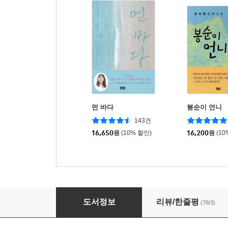
먼 바다
봉순이 언니
143건
16,650
원
(10% 할인)
16,200
원
(10
의자놀이
도서정보
리뷰/한줄평
(78/3)