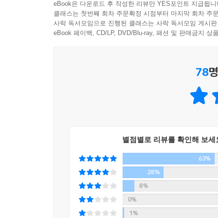
eBook은 다운로드 후 작성한 리뷰만 YES포인트 지급됩니
그 후 이어진 죽음의 행렬을 보면서 이제 지켜보기
클래스는 첫번째 회차 주문확정 시점부터 마지막 회차 주문
가장 잘할 수 있는 일을 통해서 이 사건을 알리는 
사락 독서모임으로 진행된 클래스는 사락 독서모임 게시판
eBook 페이백, CD/LP, DVD/Blu-ray, 패션 및 판매금
이 책은 작가 공지영이 쌍용자동차 77일간의 뜨거
게임은 끝났으나, 실체를 알 수 없는 유령 같은 
78
명
결코 남의 일일 수 없는 이 싸움에 시민적 양심으로
2. 작가와 출판사, 시민들이 함께 나선 대한민국 
-각계각층의 적극적인 연대로 우리 시대의 문제를
사회문제는 언제나 있었다. 해결한 것도 있었고 그
별점별로 리뷰를 확인해 보세
촛불을 들었고, 억압하는 권력자에게 적극적으로 
63%
당했다. 용산 참사, 한진중공업 사건, 쌍용차 사건
쌍용차 르포르타주 ≪의자놀이≫는 그런 마음들이 모
28%
8%
쌍용자동차 문제가 단순히 특정 집단의 문제가 아
0%
‘와락’, 칼럼니스트 하종강, 우희종, 조희연, 시
1%