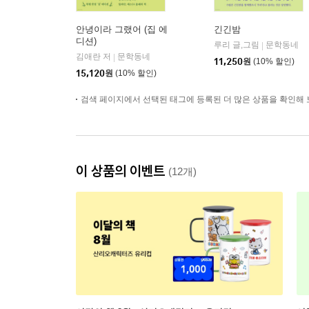
안녕이라 그랬어 (집 에
긴긴밤
디션)
루리 글,그림
문학동네
|
김애란 저
문학동네
|
11,250
원
(10% 할인)
15,120
원
(10% 할인)
검색 페이지에서 선택된 태그에 등록된 더 많은 상품을 확인해 
이 상품의 이벤트
(12개)