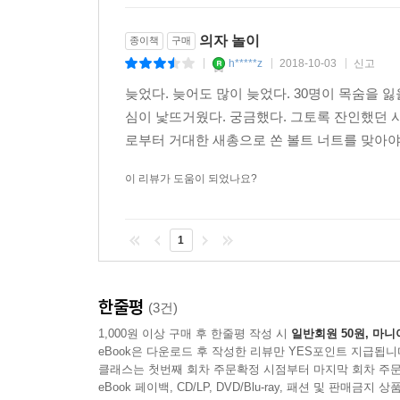
인간사냥과도 같은 경찰의 진압이 있었고, 죽음이 
의자 놀이
종이책
구매
온데간데없이 사라졌다. 삶의 터전을 잃은 노동자들
h*****z
2018-10-03
신고
|
|
|
5. 작가 인터뷰 : 공지영
늦었다. 늦어도 많이 늦었다. 30명이 목숨을 
심이 낯뜨거웠다. 궁금했다. 그토록 잔인했던 
지난 7월 17일 휴머니스트 김학원 대표가 공지영 
로부터 거대한 새총으로 쏜 볼트 너트를 맞아야했
의 편집 진행 3차 모임이 있는 자리였다. 출간 
이 리뷰가 도움이 되었나요?
이날의 모임을 시작했다. 그날의 인터뷰 내용을 정
드디어 ≪의자놀이≫를 출간한다. ‘작가 공지영의
1
궁금해하는 것은 공지영 작가가 어떤 계기로 쌍용차 
공지영
열세 번째 희생자가 나왔다는 소식을 들었을 
한줄평
(3건)
있는 방법을 찾고 있었다. 그 여름 이후 연이어 지는
1,000원 이상 구매 후 한줄평 작성 시
일반회원 50원, 마니
그때까지 글쓰기는 생각해 본 적은 없었다. 억울한
eBook은 다운로드 후 작성한 리뷰만 YES포인트 지급됩니
“도대체 쌍용차 해고자들은 왜 이렇게 죽어가요? 왜
클래스는 첫번째 회차 주문확정 시점부터 마지막 회차 주문
eBook 페이백, CD/LP, DVD/Blu-ray, 패션 및 판매금
‘그건 이것 때문이야’라고 대답을 해줄 수 없었다. 