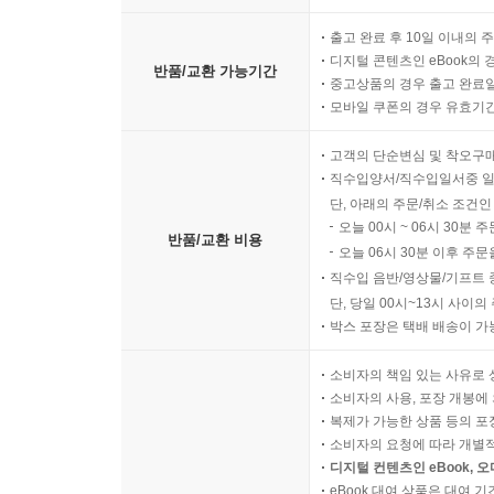
그럼 독자들로 이 책을 구입하면 직간접적으로 기부
출고 완료 후 10일 이내의 
공지영
확실하게 말씀드릴 수 있는 건 제가 가져가
디지털 콘텐츠인 eBook의 
반품/교환 가능기간
중고상품의 경우 출고 완료일
있었다. 출판사 역시 10만 부까지 전액 기부를 약속
모바일 쿠폰의 경우 유효기간(
사실 이 사건을 주도한 여러 사람이 있다. 예를 들
바로 거대한 ‘도가니’라는 생각을 했다. 다시는 
고객의 단순변심 및 착오구
오르면, 관련자들이 조금이나마 반성을 하고 또
직수입양서/직수입일서중 일
살아계신 분들에게 희망을 드릴 수 있지 않을까 생
단, 아래의 주문/취소 조건인
오늘 00시 ~ 06시 30분 
이 책을 위해 많은 분들이 재능기부를 통해 십시일
반품/교환 비용
오늘 06시 30분 이후 주문
작가라는 것이 행복하다. 여러분도 거기에 이름을
직수입 음반/영상물/기프트 
부탁드린다.
단, 당일 00시~13시 사이
박스 포장은 택배 배송이 가
소비자의 책임 있는 사유로 
소비자의 사용, 포장 개봉에 
복제가 가능한 상품 등의 포장을 
소비자의 요청에 따라 개별
디지털 컨텐츠인 eBook, 
eBook 대여 상품은 대여 기