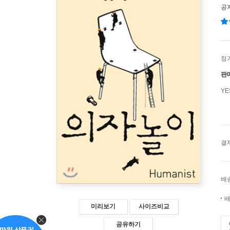
공
정
판
Y
결
배
배
미리보기
사이즈비교
공유하기