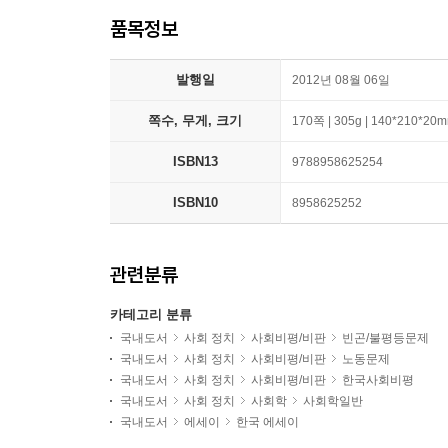
품목정보
발행일
2012년 08월 06일
쪽수, 무게, 크기
170쪽 | 305g | 140*210*20
ISBN13
9788958625254
ISBN10
8958625252
관련분류
카테고리 분류
국내도서
사회 정치
사회비평/비판
빈곤/불평등문제
국내도서
사회 정치
사회비평/비판
노동문제
국내도서
사회 정치
사회비평/비판
한국사회비평
국내도서
사회 정치
사회학
사회학일반
국내도서
에세이
한국 에세이