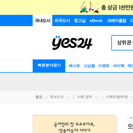
국내도서
외국도서
중고샵
eBook
크레마클럽
C
빠른분야찾기
베스트
신상품
이벤트
바이백
매
웰컴
국내도서
사회 정치
사회비평/비판
소