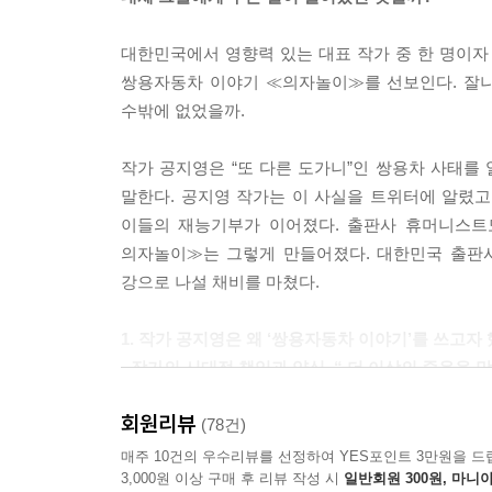
대한민국에서 영향력 있는 대표 작가 중 한 명이자 
쌍용자동차 이야기 ≪의자놀이≫를 선보인다. 잘나
수밖에 없었을까.
작가 공지영은 “또 다른 도가니”인 쌍용차 사태를
말한다. 공지영 작가는 이 사실을 트위터에 알렸고
이들의 재능기부가 이어졌다. 출판사 휴머니스트도
의자놀이≫는 그렇게 만들어졌다. 대한민국 출판
강으로 나설 채비를 마쳤다.
1. 작가 공지영은 왜 ‘쌍용자동차 이야기’를 쓰고자
- 작가의 시대적 책임과 양심, “ 더 이상의 죽음을 막
회원리뷰
2011년 2월 26일, 쌍용자동차 13번째 희생자가
(78건)
작은 파장을 일으키며 알려졌다. 10개월 사이 부
매주 10건의 우수리뷰를 선정하여 YES포인트 3만원을 드
3,000원 이상 구매 후 리뷰 작성 시
일반회원 300원, 마니아
해고는 뉴스 한 자락에 늘 있어 왔는데, 왜 쌍용자