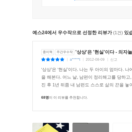
내놓는 데 주저하지 않았다. 인세나 수익금의 
처음이다.
하지만 이 책의 시작은 지금부터다. 우리는 이제
예스24에서 우수작으로 선정한 리뷰가
(1건)
있습
노동자에게 전해진다. 책 한 권을 사면 독자 여러분도
비상식적인 일을 자행하지 못하도록 시민 권력이 감시
'상상'은 '현실'이다 - 의자
종이책
주간우수작
3. 소설보다 더 가슴 아픈 그날의 기록들
a*****t
2012-08-09
신고
|
|
|
-파편으로 흩어진 22개의 죽음, 전염병처럼 번진 씻
‘상상’은 ‘현실’이다. 나는 두 아이의 엄마다. 
을 해본다. 어느 날, 남편이 정리해고를 당하고
유령처럼 스며든 정리해고 명단, 거기에 속한 이들은
진 후 1년 뒤쯤 내 남편도 스스로 삶의 끈을 놓아
절실하게 물으며 몸부림치는 것을 이기적이라고 몰아
가슴 깊이 느끼게 했다. 그리고 죽음의 행렬은 시
68명
이 이 리뷰를 추천합니다.
가족도 있었다. 해고의 영향은 불행히도 당사자에게
아직도 많은 사람은 외상 후 스트레스 증후군에 시
하며 접한 최악의 사례이며, 이는 베트남전에서 