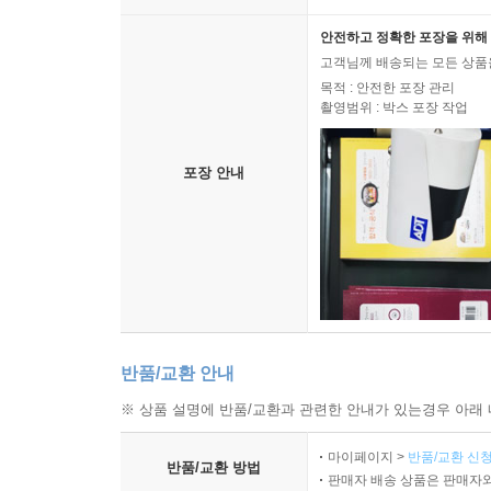
공지영
이 사건의 전모를 파악했을 때 제일 먼저 떠
안전하고 정확한 포장을 위해 
모호해서 허깨비랑 싸우는 것과 같아 싸우는 사람
고객님께 배송되는 모든 상품을
목적 : 안전한 포장 관리
잔인한 힘이 한두 개가 아니었다. 아우슈비츠도 
촬영범위 : 박스 포장 작업
의자놀이는 사람 수보다 적게 의자를 가져다 놓고 노
탈락하는 놀이다. 이 놀이와 자본의 잔인함이 결합
포장 안내
놀이에 참여한 사람은 상상할 수도 없는 나락으로 
또 한편 주목할 것이 ‘공지영 작가’ 하면 대한민국
의자놀이≫의 인세 전액을 기부한다고 했다. 진짜로
공지영
사실 난 원고료를 안주면 일기도 잘 안 써지
어떻게든 도와드리고 싶어서 전액 기부가 한 번도 아
반품/교환 안내
겪고 있을 죽음의 유혹과 고통에서 힘들어하는 그
그들에게 더 큰 도움이 되고 싶고, 이것이 나아가
※ 상품 설명에 반품/교환과 관련한 안내가 있는경우 아래 
매우 좋았다.
마이페이지 >
반품/교환 신청
반품/교환 방법
판매자 배송 상품은 판매자와