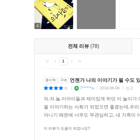
말한다. 이제 더는 이들이 죽음의 기운에 전염되지
우리 모두에게 책임이 있다.
“어느 날 자다가 꿈을 꿨는데 꿈에서 제가 자살을 하
4
“파업 때, 남편 아는 사람이 자신을 향해 새총을 
얼마나 무섭고, 얼마나 기가 막혔을까.”
전체 리뷰
(78)
“우리 애들한테 제가 폭력을 행사합니다. 감정이 
하면서도 순간순간 통제가 잘 안 됩니다.”
1
4. 정리해고, 잔혹한 ‘의자놀이’
언젠가 나의 이야기가 될 수도 있
종이책
구매
-1%를 위해 99%끼리 싸움을 붙이는 잔혹한 게임
7******a
2018-06-06
신고
|
|
|
의.자.놀.이아이들과 재미있게 하던 이 놀이가
공지영은 쌍용자동차 사건의 전모를 파헤치면서 두
을 이야기하는 사회가 되었으면 좋겠는데,우리 
누군가 외치는 구령 소리에 의자를 먼저 차지해야
아니기 때문에 너무도 무관심하고, 내 가족이 아
동료를 밀쳐 엉덩이를 먼저 의자에 붙이지 못하면
곳곳에서 의자놀이가 벌어지는 현장을 마주한다. 자
이 리뷰가 도움이 되었나요?
쌍용자동차는 2005년 중국 상하이차에 매각되었고