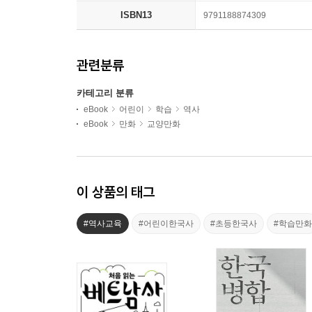
ISBN13
9791188874309
관련분류
카테고리 분류
eBook
어린이
학습
역사
eBook
만화
교양만화
이 상품의 태그
#역사교육
#어린이한국사
#초등한국사
#학습만화