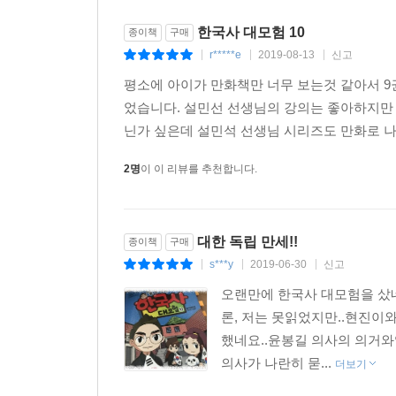
한국사 대모험 10
종이책
구매
r*****e
2019-08-13
신고
|
|
|
평소에 아이가 만화책만 너무 보는것 같아서 9
었습니다. 설민선 선생님의 강의는 좋아하지만
닌가 싶은데 설민석 선생님 시리즈도 만화로 나오
2명
이 이 리뷰를 추천합니다.
대한 독립 만세!!
종이책
구매
s***y
2019-06-30
신고
|
|
|
오랜만에 한국사 대모험을 샀네요
론, 저는 못읽었지만..현진이
했네요..윤봉길 의사의 의거와
의사가 나란히 묻...
더보기