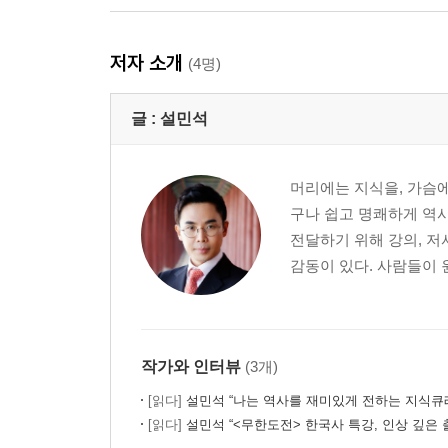
저자 소개
(4명)
글 :
설민석
머리에는 지식을, 가슴에
구나 쉽고 명쾌하게 역사
전달하기 위해 강의, 저
감동이 있다. 사람들이 
작가와 인터뷰
(3개)
[읽다]
설민석 “나는 역사를 재미있게 전하는 지식큐
[읽다]
설민석 “<무한도전> 한국사 특강, 인상 깊은 