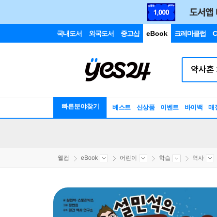
국내도서
외국도서
중고샵
eBook
크레마클럽
C
빠른분야찾기
베스트
신상품
이벤트
바이백
매
웰컴
eBook
어린이
학습
역사