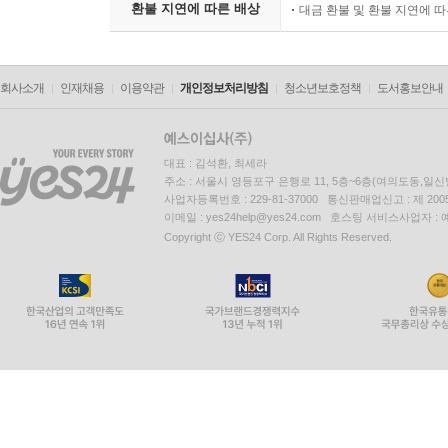
환불 지연에 따른 배상
대금 환불 및 환불 지연에 
회사소개
인재채용
이용약관
개인정보처리방침
청소년보호정책
도서홍보안내
대표 : 김석환, 최세라
주소 : 서울시 영등포구 은행로 11, 5층~6층(여의도동,일신
사업자등록번호 : 229-81-37000 통신판매업신고 : 제 200
이메일 : yes24help@yes24.com 호스팅 서비스사업자 :
Copyright ⓒ YES24 Corp. All Rights Reserved.