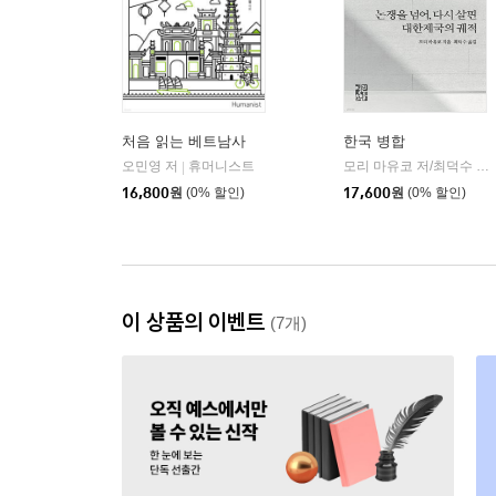
처음 읽는 베트남사
한국 병합
오민영 저
휴머니스트
모리 마유코 저/최덕수 역
|
|
16,800
원
(0% 할인)
17,600
원
(0% 할인)
이 상품의 이벤트
(7개)