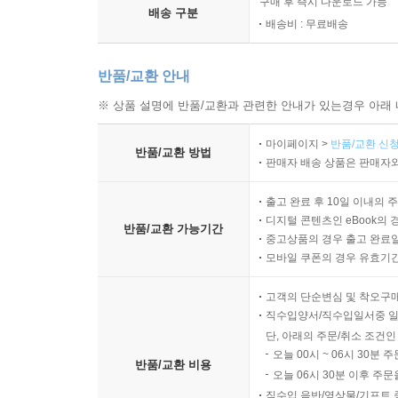
구매 후 즉시 다운로드 가능
배송 구분
배송비 : 무료배송
반품/교환 안내
※ 상품 설명에 반품/교환과 관련한 안내가 있는경우 아래 
마이페이지 >
반품/교환 신청
반품/교환 방법
판매자 배송 상품은 판매자와
출고 완료 후 10일 이내의 
디지털 콘텐츠인 eBook의 
반품/교환 가능기간
중고상품의 경우 출고 완료일
모바일 쿠폰의 경우 유효기간(
고객의 단순변심 및 착오구
직수입양서/직수입일서중 일
단, 아래의 주문/취소 조건인
오늘 00시 ~ 06시 30분 
반품/교환 비용
오늘 06시 30분 이후 주문
직수입 음반/영상물/기프트 