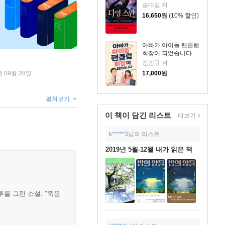
송대길 저
16,650
원
(10% 할인)
아빠가 아이돌 팬클럽
회장이 되었습니다
정민규 저
17,000
원
년 09월 28일
펼쳐보기
이 책이 담긴
리스트
더보기
k*****3
님의 리스트
2019년 5월-12월 내가 읽은 책
를 그린 소설. "죽음