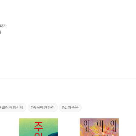
 작가
가
북클러버의선택
#죽음에관하여
#삶과죽음