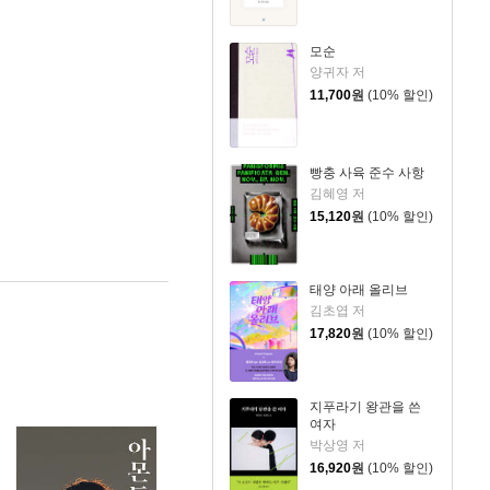
모순
양귀자 저
11,700
원
(10% 할인)
빵충 사육 준수 사항
김혜영 저
15,120
원
(10% 할인)
태양 아래 올리브
김초엽 저
17,820
원
(10% 할인)
지푸라기 왕관을 쓴
여자
박상영 저
16,920
원
(10% 할인)