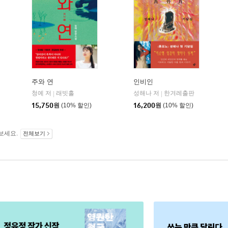
주와 연
인비인
청예 저
래빗홀
성해나 저
한겨레출판
|
|
15,750
원
(10% 할인)
16,200
원
(10% 할인)
보세요.
전체보기