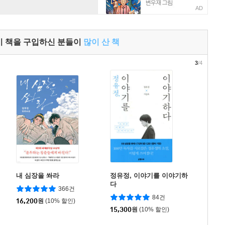
AD
이 책을 구입하신 분들이
많이 산 책
3
/4
내 심장을 쏴라
정유정, 이야기를 이야기하
다
366건
84건
16,200
원
(10% 할인)
15,300
원
(10% 할인)