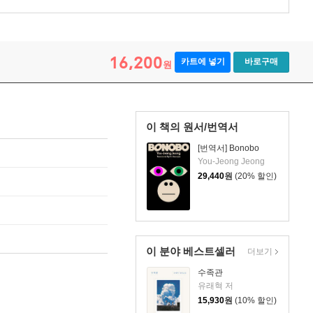
16,200
카트에 넣기
바로구매
원
이 책의 원서/번역서
[번역서] Bonobo
You-Jeong Jeong
29,440
원
(20% 할인)
이 분야 베스트셀러
더보기
수족관
유래혁 저
15,930
원
(10% 할인)