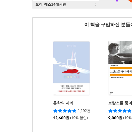
오직, 예스24에서만
이 책을 구입하신 분
홍학의 자리
브람스를 좋아
1,192건
12,600
원
(10% 할인)
9,000
원
(10%