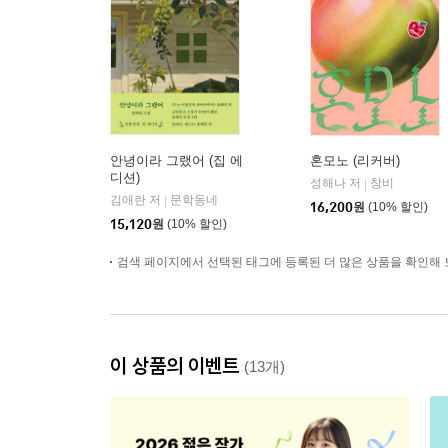
안녕이라 그랬어 (집 에
혼모노 (리커버)
디션)
성해나 저
창비
|
김애란 저
문학동네
|
16,200
원
(10% 할인)
15,120
원
(10% 할인)
검색 페이지에서 선택된 태그에 등록된 더 많은 상품을 확인해 
이 상품의 이벤트
(13개)