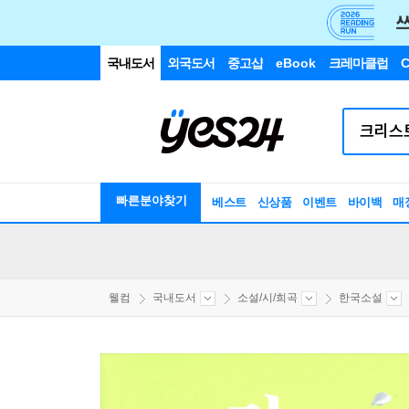
국내도서
외국도서
중고샵
eBook
크레마클럽
C
빠른분야찾기
베스트
신상품
이벤트
바이백
매
웰컴
국내도서
소설/시/희곡
한국소설