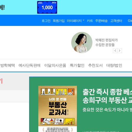
로그인
회원가입
마이페이지
카트
주문/배송
고객센터
Gl
름방학혜택
예사단독판매
이달의사은품
특가할인
추천도서
대량/법인
기