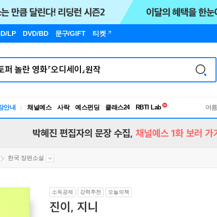
D/LP
DVD/BD
문구
/GIFT
티켓
독서유형검사
장안내
채널예스
사락
예스펀딩
클래스24
RBTI Lab
여
독서유형검사
박혜진 편집자의 문장 수집,
채널예스 1화 보러 가
한국 장편소설
소득공제
강력추천
오늘의책
진이, 지니