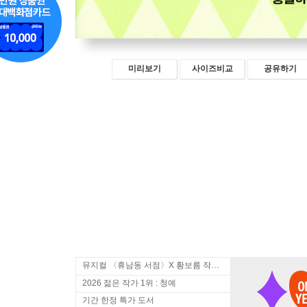
미리보기
사이즈비교
공유하기
뮤지컬 〈휴남동 서점〉X 황보름 작가 북토크
2026 젊은 작가 1위 : 청예
기간 한정 특가 도서