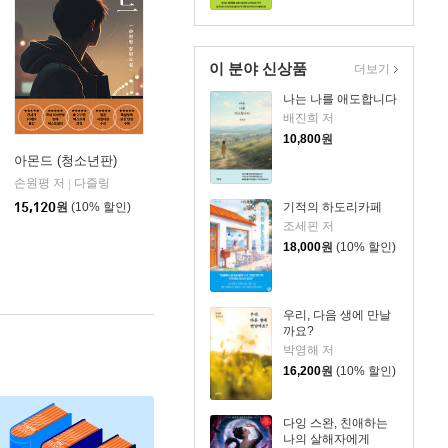
이 분야 신상품
더보기
나는 나를 애도합니다
배진희 저
10,800
원
아몬드 (청소년판)
손원평 저
다즐링
|
기적의 하도리카페
15,120
원
(10% 할인)
조세핀 저
18,000
원
(10% 할인)
우리, 다음 생에 만날
까요?
박영해 저
16,200
원
(10% 할인)
다잉 스완, 친애하는
나의 살해자에게