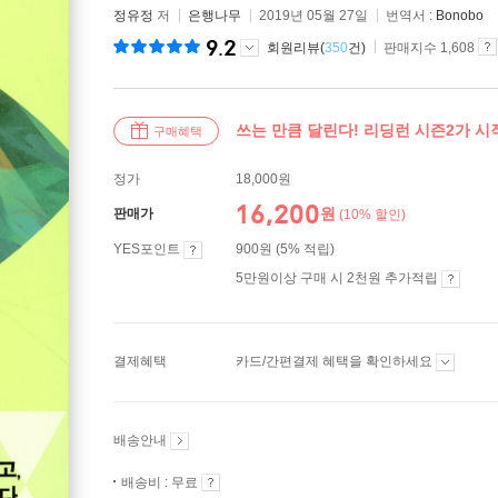
정유정
저
은행나무
2019년 05월 27일
번역서 :
Bonobo
9.2
회원리뷰(
350
건)
판매지수 1,608
쓰는 만큼 달린다! 리딩런 시즌2가 
구매혜택
정가
18,000원
16,200
원
판매가
(10% 할인)
YES포인트
900원 (5% 적립)
5만원이상 구매 시 2천원 추가적립
결제혜택
카드/간편결제 혜택을 확인하세요
배송안내
배송비 : 무료