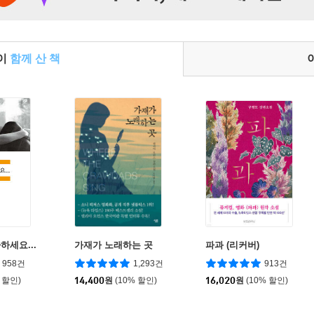
들이
함께 산 책
하세요...
가재가 노래하는 곳
파과 (리커버)
958건
1,293건
913건
 할인)
14,400
원
(10% 할인)
16,020
원
(10% 할인)