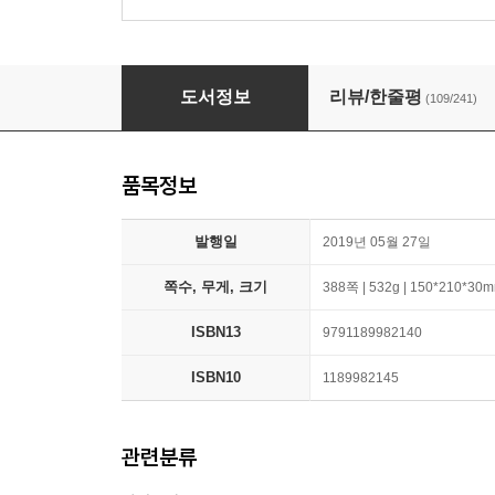
진이, 지니
도서정보
리뷰/한줄평
(109/241)
품목정보
발행일
2019년 05월 27일
쪽수, 무게, 크기
388쪽 | 532g | 150*210*30
ISBN13
9791189982140
ISBN10
1189982145
관련분류