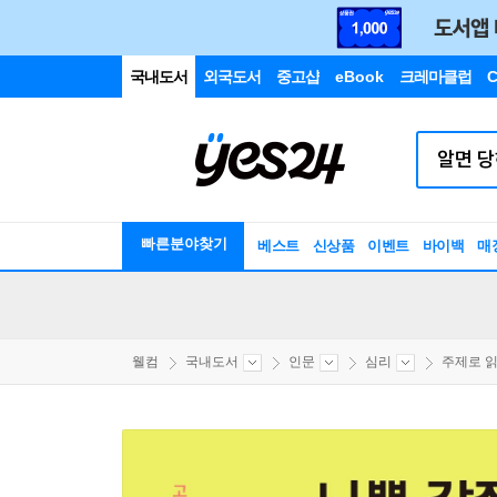
국내도서
외국도서
중고샵
eBook
크레마클럽
C
빠른분야찾기
베스트
신상품
이벤트
바이백
매
웰컴
국내도서
인문
심리
주제로 읽는