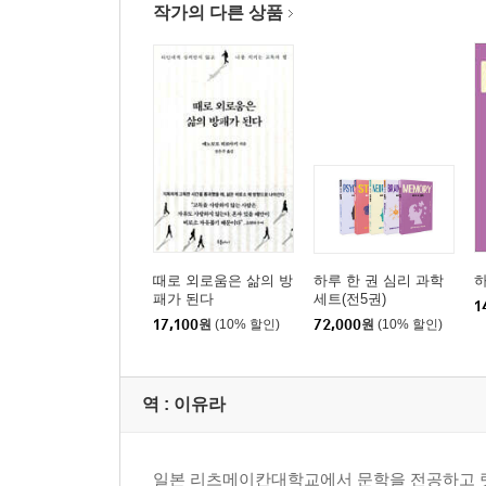
작가의 다른 상품
때로 외로움은 삶의 방
하루 한 권 심리 과학
하
패가 된다
세트(전5권)
1
17,100
원
(10% 할인)
72,000
원
(10% 할인)
역 :
이유라
일본 리츠메이칸대학교에서 문학을 전공하고 