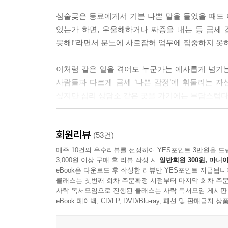
교 기준이 성립하지 않기 때문이다. 창업 성공 신화를
심술궂은 동료에게서 기분 나쁜 말을 들었을 때도 
초에 재능도 상황도 너무 다르기 때문에 의미가 없다. 
있는가 하면, 우울해하거나 짜증을 내는 등 금세 감
못해!”라면서 분노에 사로잡혀 업무에 집중하지 못하
대인불안이 강하면 조심성도 많다. 그 신중함 덕분
적절하게 대응할 수 있다. 반면에 대인불안이 별로
이처럼 같은 일을 겪어도 누군가는 예사롭게 넘기
기분을 잘 헤아리지 못한다. --- p.110
사람들과 다르게 금세 ‘나쁜 감정’에 휘둘리는 자
싶지만 심리 상담소 같은 곳을 가기에는 부담스럽다
인간이란 원래 ‘다면적인 존재’다. 진지할 때도 있
있다. 싸늘하게 가라앉을 때도 있고 열정적으로 불타
당신에겐 잘못이 없다
있는 것이 바로 인간이다. --- p.150
회원리뷰
문제는 ‘마음의 습관’이다!
(53건)
매주 10건의 우수리뷰를 선정하여 YES포인트 3만원을 드
자신을 드러내지 못하면 아무리 즐거운 만남이라도 허
3,000원 이상 구매 후 리뷰 작성 시
일반회원 300원, 마니아
누구나 가끔씩 나쁜 감정에 휩싸인다. 문제는 나
기는 어렵다. 그렇기 때문에 함께 있어도 외로움을
eBook은 다운로드 후 작성한 리뷰만 YES포인트 지급됩니
사람은 담담하게 받아들이는데, 누군가는 자책하며 
찬가지로 자신을 드러내도 될지 불안을 품고 외로워
클래스는 첫번째 회차 주문확정 시점부터 마지막 회차 주문
있지만, 질투심에 휩싸여 상대를 공격하는 사람도 있
사락 독서모임으로 진행된 클래스는 사락 독서모임 게시판
eBook 페이백, CD/LP, DVD/Blu-ray, 패션 및 판매금
--- p. 172
[나쁜 감정 정리법]의 저자 에노모토 히로아키
받아들이는 방식을 인지(認知, Cognition)라