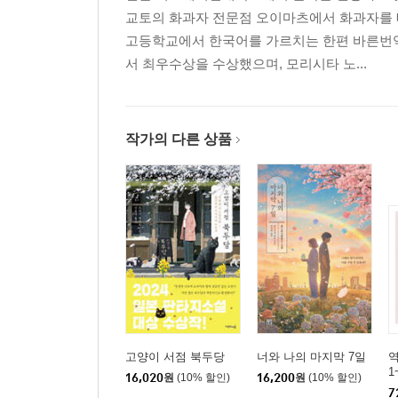
교토의 화과자 전문점 오이마츠에서 화과자를 배
고등학교에서 한국어를 가르치는 한편 바른번역
서 최우수상을 수상했으며, 모리시타 노...
작가의 다른 상품
고양이 서점 북두당
너와 나의 마지막 7일
1
16,020
원
(10% 할인)
16,200
원
(10% 할인)
7