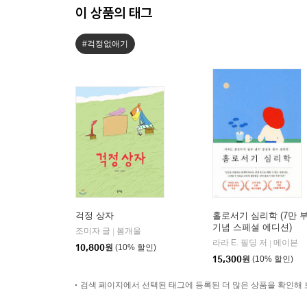
이 상품의 태그
#걱정없애기
걱정 상자
홀로서기 심리학 (7만 
기념 스페셜 에디션)
조미자 글
봄개울
|
라라 E. 필딩 저
메이븐
|
10,800
원
(10% 할인)
15,300
원
(10% 할인)
검색 페이지에서 선택된 태그에 등록된 더 많은 상품을 확인해 