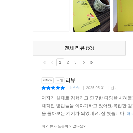
기제를 이해하면 평소에 자신의 마음이 어떻게 움직
이 책의 뒷부분은 스스로를 돌이켜보고 기록할 
마음으로 신경 쓰이는 상황이나 사건을 생각하다 보면
자신의 인지 왜곡과 그 개선법을 찾을 수 있다. 자신
전체 리뷰
(53)
1
2
3
리뷰
eBook
구매
h****n
2025-05-31
신고
|
|
|
저자가 실제로 경험하고 연구한 다양한 사례들과
체적인 방법들을 이야기하고 있어요.복잡한 감
을 돌아보는 계기가 되었네요. 잘 봤습니다.
더
이 리뷰가 도움이 되었나요?