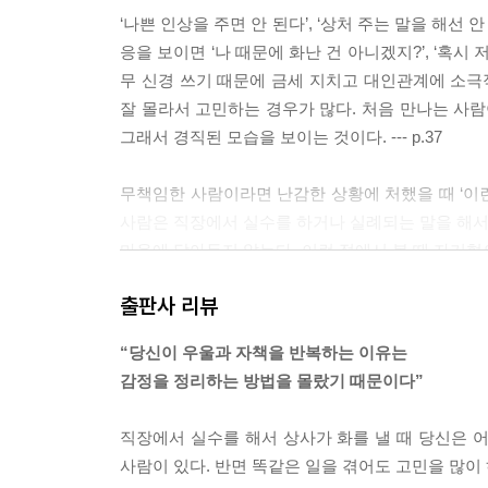
‘나쁜 인상을 주면 안 된다’, ‘상처 주는 말을 해선
응을 보이면 ‘나 때문에 화난 건 아니겠지?’, ‘혹시
무 신경 쓰기 때문에 금세 지치고 대인관계에 소
잘 몰라서 고민하는 경우가 많다. 처음 만나는 사람
그래서 경직된 모습을 보이는 것이다. --- p.37
무책임한 사람이라면 난감한 상황에 처했을 때 ‘이런 
사람은 직장에서 실수를 하거나 실례되는 말을 해서 상
마음에 담아두지 않는다. 이런 점에서 볼 때 자기혐
도에서 비롯되었더라도 자신을 혐오하는 것은 괴로운 일
출판사 리뷰
우울함을 자주 느끼는 사람은 ‘어쩌다 이렇게 된 거지?
“당신이 우울과 자책을 반복하는 이유는
까?’, ‘저 사람은 왜 항상 저런 식으로 말하는 거야
감정을 정리하는 방법을 몰랐기 때문이다”
‘항상’이라고 일반화하지 않는 것이 요령이다. 나를 
잘 될 거야’라는 낙관적인 인식으로 바꾸는 자세도 필요하
직장에서 실수를 해서 상사가 화를 낼 때 당신은 어
사람이 있다. 반면 똑같은 일을 겪어도 고민을 많이
우리는 자신이 유능한지 아닌지, 행복한지 아닌지 알