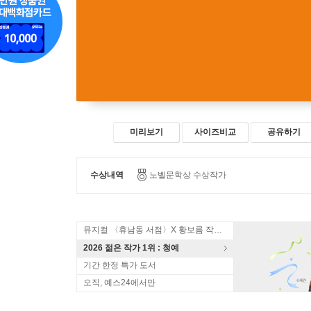
미리보기
사이즈비교
공유하기
수상내역
노벨문학상 수상작가
뮤지컬 〈휴남동 서점〉X 황보름 작가 북토크
2026 젊은 작가 1위 : 청예
기간 한정 특가 도서
오직, 예스24에서만