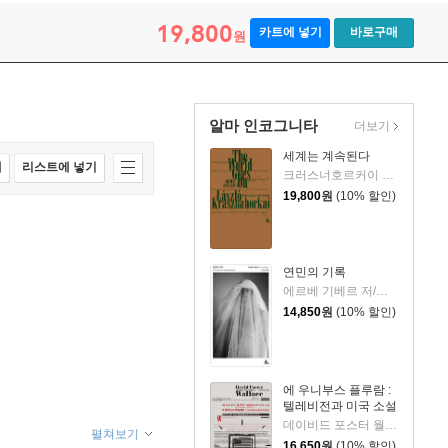
19,800
카트에 넣기
바로구매
원
알마 인코그니타
더보기
세계는 계속된다
매
리스트에 넣기
크러스너호르커이 라슬로 저/박현주 역
19,800
원
(10% 할인)
연민의 기록
에르베 기베르 저/신유진 역
14,850
원
(10% 할인)
에 우니부스 플루람 :
텔레비전과 미국 소설
데이비드 포스터 월리스 저/노승영 역
펼쳐보기
16,650
원
(10% 할인)