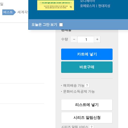
3일
세계각국소설 95위
국내도서 top100 2주
베스트
오늘은 그만 보기
판매중
수량
카트에 넣기
바로구매
해외배송 가능
문화비소득공제 가능
리스트에 넣기
시리즈 알림신청
시리즈 알림 서비스