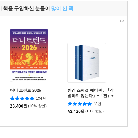
이 책을 구입하신 분들이
많이 산 책
3
/4
머니 트렌드 2026
한강 스페셜 에디션 : 『작
별하지 않는다』+『흰』+
134건
『검은 사슴』& 필사노트
48건
23,400
원
(10% 할인)
42,120
원
(10% 할인)