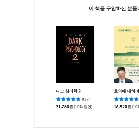
이 책을 구입하신 분
다크 심리학 2
호의에 대하
83건
21,780
원
(10% 할인)
16,920
원
(10