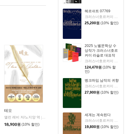
헤르쉬트 07769
크러스너호르커이 라슬로 저/구소영 역
25,200
원
(10% 할인)
2025 노벨문학상 수
상작가 크러스너호르
커이 라슬로 대표작
세트
크러스너호르커이 라슬로 저/구소영,노승영,박현주,조원규 역
124,470
원
(10% 할
인)
벵크하임 남작의 귀향
크러스너호르커이 라슬로 저/노승영 역
27,900
원
(10% 할인)
테오
세계는 계속된다
앨런 레비 저/노지양 역
오팬하우스
|
크러스너호르커이 라슬로 저/박현주 역
18,900
원
(10% 할인)
19,800
원
(10% 할인)