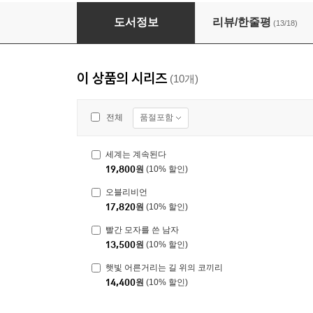
저항의 멜랑콜리
도서정보
리뷰/한줄평
(13/18)
이 상품의 시리즈
(10개)
품절포함
전체
세계는 계속된다
19,800
원
(10% 할인)
오블리비언
17,820
원
(10% 할인)
빨간 모자를 쓴 남자
13,500
원
(10% 할인)
햇빛 어른거리는 길 위의 코끼리
14,400
원
(10% 할인)