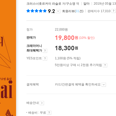
크러스너호르커이 라슬로
저/
구소영
역
알마
2019년 05월 1
9.2
회원리뷰(
31
건)
판매지수 17,010
정가
22,000원
19,800
원
판매가
(10% 할인)
크레마머니
18,300
원
최대혜택가
YES포인트
1,100원 (5% 적립)
5만원이상 구매 시 2천원 추가적립
결제혜택
카드/간편결제 혜택을 확인하세요
배송안내
배송비 : 무료