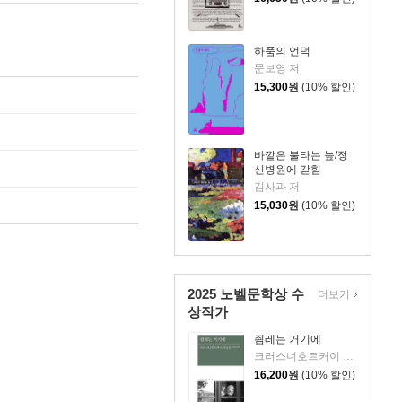
하품의 언덕
문보영 저
15,300
원
(10% 할인)
바깥은 불타는 늪/정
신병원에 갇힘
김사과 저
15,030
원
(10% 할인)
2025 노벨문학상 수
더보기
상작가
죔레는 거기에
크러스너호르커이 라슬로 저/김보국 역
16,200
원
(10% 할인)