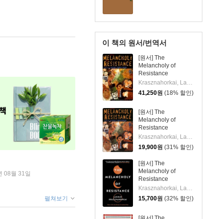
이 책의 원서/번역서
[원서] The
Melancholy of
Resistance
Krasznahorkai, Laszlo / Szirtes, George / Szirtes, George
41,250
원
(18% 할인)
[원서] The
Melancholy of
Resistance
Krasznahorkai, Laszlo
19,900
원
(31% 할인)
[원서] The
Melancholy of
년 08월 31일
Resistance
Krasznahorkai, Laszlo/Szirtes, George(TRN)
펼쳐보기
15,700
원
(32% 할인)
[원서] The