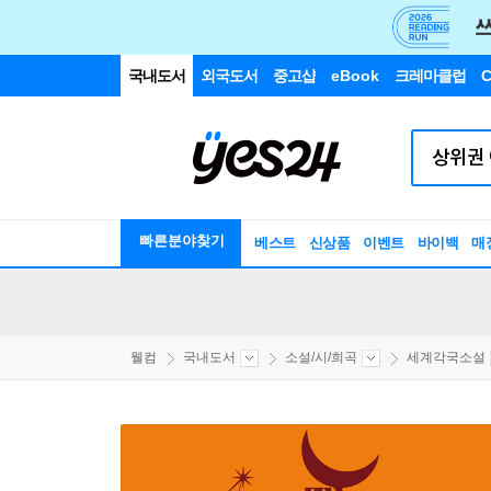
국내도서
외국도서
중고샵
eBook
크레마클럽
C
빠른분야찾기
베스트
신상품
이벤트
바이백
매
웰컴
국내도서
소설/시/희곡
세계각국소설