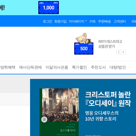
로그인
회원가입
마이페이지
카트
주문/배송
고객센터
Gl
름방학혜택
예사단독판매
이달의사은품
특가할인
추천도서
대량/법인