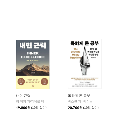
내면 근력
독하게 돈 공부
짐 머피 저/지여울 역
현대지성
윌북(willbook)
박소연 저
메이븐
|
|
|
19,800
원
(10% 할인)
20,700
원
(10% 할인)