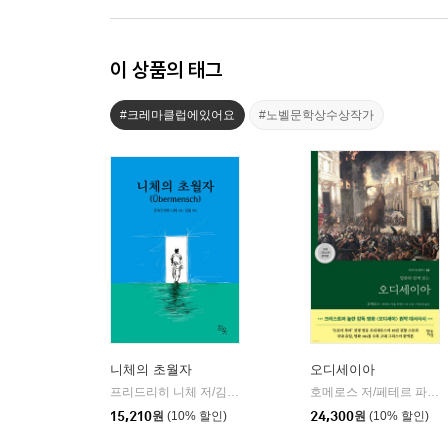
이 상품의 태그
#크레마클럽에있어요
#노벨문학상수상작가
니체의 초월자
오디세이아
프리드리히 니체 저/김철 편역
히읏
호메로스 저/페테르 파울 루벤스 그림/박문재 역
|
15,210
원
(10% 할인)
24,300
원
(10% 할인)