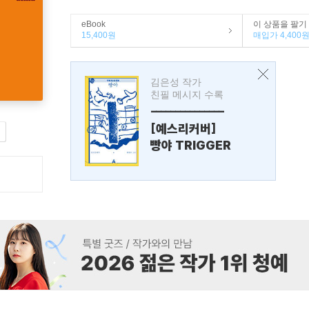
eBook
이 상품을 팔기
15,400원
매입가 4,400
김은성 작가
친필 메시지 수록
---------------
[예스리커버]
빵야 TRIGGER