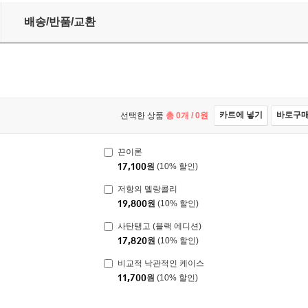
배송/반품/교환
카트에 넣기
바로구
선택한 상품
총
0
개 /
0
원
끈이론
17,100
원
(10% 할인)
저항의 멜랑콜리
19,800
원
(10% 할인)
사탄탱고 (블랙 에디션)
17,820
원
(10% 할인)
비교적 낙관적인 케이스
11,700
원
(10% 할인)