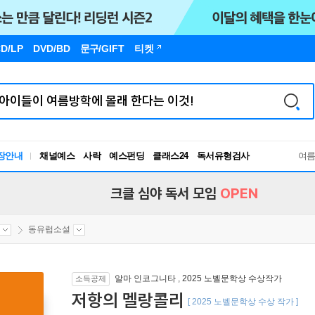
D/LP
DVD/BD
문구
/GIFT
티켓
장안내
채널예스
사락
예스펀딩
클래스24
독서유형검사
여
RBTI Lab
독서유형검사
크클 심야 독서 모임
OPEN
동유럽소설
알마 인코그니타
,
2025 노벨문학상 수상작가
소득공제
저항의 멜랑콜리
[ 2025 노벨문학상 수상 작가 ]