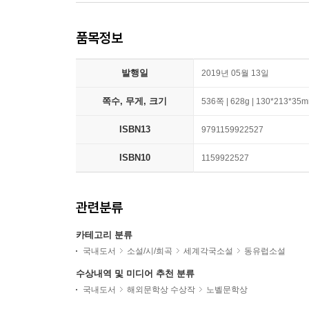
품목정보
발행일
2019년 05월 13일
쪽수, 무게, 크기
536쪽 | 628g | 130*213*35
ISBN13
9791159922527
ISBN10
1159922527
관련분류
카테고리 분류
국내도서
소설/시/희곡
세계각국소설
동유럽소설
수상내역 및 미디어 추천 분류
국내도서
해외문학상 수상작
노벨문학상