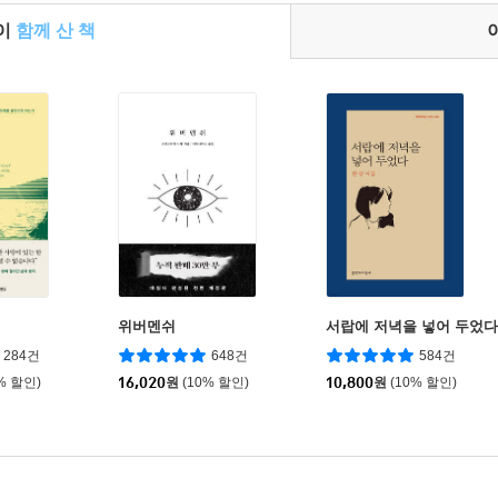
들이
함께 산 책
여
위버멘쉬
서랍에 저녁을 넣어 두었다
284건
648건
584건
% 할인)
16,020
원
(10% 할인)
10,800
원
(10% 할인)