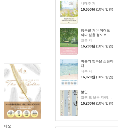
나태주 저
16,650
원
(10% 할인)
행복할 거야 이래도
되나 싶을 정도로
일홍 저
16,200
원
(10% 할인)
어른의 행복은 조용하
다
태수 저
16,020
원
(10% 할인)
불안
알랭 드 보통 저/정영목 역
16,200
원
(10% 할인)
테오