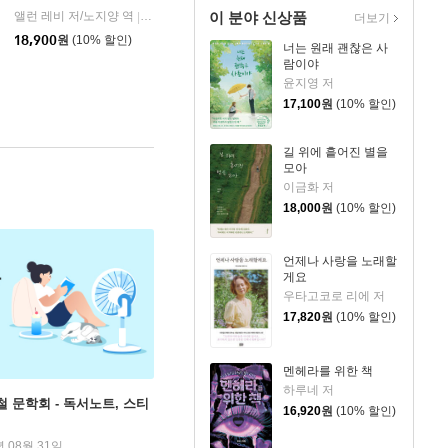
이 분야 신상품
앨런 레비 저/노지양 역
오팬하우스
|
더보기
18,900
원
(10% 할인)
너는 원래 괜찮은 사
람이야
윤지영 저
17,100
원
(10% 할인)
길 위에 흩어진 별을
모아
이금화 저
18,000
원
(10% 할인)
언제나 사랑을 노래할
게요
우타고코로 리에 저
17,820
원
(10% 할인)
멘헤라를 위한 책
하루네 저
철 문학회 - 독서노트, 스티
16,920
원
(10% 할인)
년 08월 31일