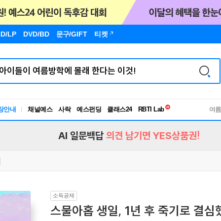
D/LP
DVD/BD
문구
/GIFT
티켓
독서유형검사
RBTI Lab
장안내
채널예스
사락
예스펀딩
클래스24
독서유형검사
여
AI 일문백답
의견 남기면 YES상품권!
소득공제
스물아홉 생일, 1년 후 죽기로 결심