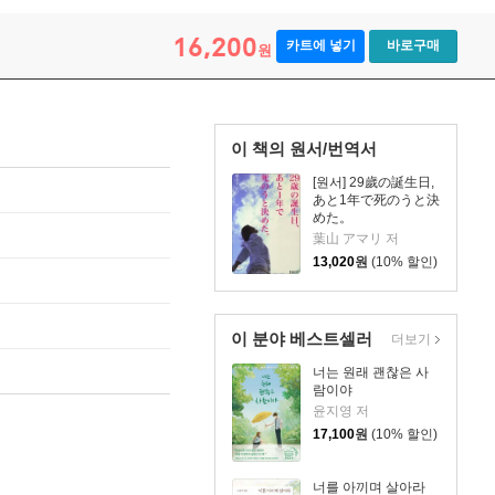
16,200
카트에 넣기
바로구매
원
이 책의 원서/번역서
[원서] 29歲の誕生日,
あと1年で死のうと決
めた。
葉山 アマリ 저
13,020
원
(10% 할인)
이 분야 베스트셀러
더보기
너는 원래 괜찮은 사
람이야
윤지영 저
17,100
원
(10% 할인)
너를 아끼며 살아라