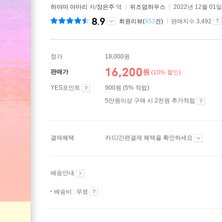
하야마 아마리
저/
장은주
역
위즈덤하우스
2022년 12월 01일
8.9
회원리뷰(
453
건)
판매지수 3,492
정가
18,000원
16,200
원
판매가
(10% 할인)
YES포인트
900원 (5% 적립)
5만원이상 구매 시 2천원 추가적립
결제혜택
카드/간편결제 혜택을 확인하세요
배송안내
배송비 : 무료