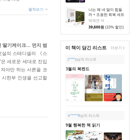
펼쳐보기
나는 왜 네 말이 힘들
까 + 조용한 회복 세트
박재연 저
39,600
원
(10% 할인)
린 딸기케이크… 먼지 범
이 책이 담긴
리스트
더보기
전설의 스테디셀러 《스
j****y
님의 리스트
홉’은 새로운 세대로 진입
3월의 북켄드
 져야만 하는 서른을 코
의 시한부 인생을 선고할
n*****9
님의 리스트
9월 행복한 책 읽기