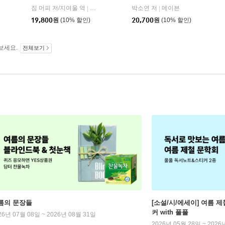
짐 머피 저/지여울 역
현대지성
윌북(willbook)
박소연 저
메이븐
|
|
|
19,800
원
(10% 할인)
20,700
원
(10% 할인)
보세요.
전체보기
름의 문장들
[소설/시/에세이] 여름 제
커 with 풀풀
26년 07월 08일 ~ 2026년 08월 31일
2026년 05월 28일 ~ 2026