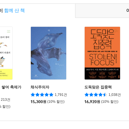
들이
함께 산 책
 쌓여 축제가
채식주의자
도둑맞은 집중력
1,791건
1,038건
213건
15,300
원
(10% 할인)
16,920
원
(10% 할인)
% 할인)