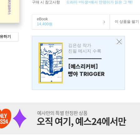
구매 시 참고사항
드라마 <미생>에서 안영이가 읽은 그 책!
eBook
이 상품을 팔기
14,400원
유하기
김은성 작가
친필 메시지 수록
---------------
[예스리커버]
빵야 TRIGGER