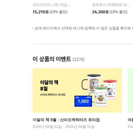
프리드리히 니체 저/김철 편역
히읏
호메로스 저/페테르 파울 루벤스 그림/박문재 역
|
15,210
원
(10% 할인)
24,300
원
(10% 할인)
검색 페이지에서 선택된 태그에 등록된 더 많은 상품을 확인해 
이 상품의 이벤트
(12개)
이달의 책 8월 : 산리오캐릭터즈 유리컵
여
2026년 08월 01일 ~ 2026년 08월 31일
20