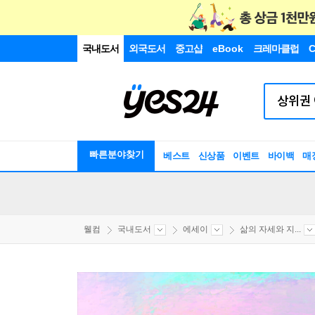
국내도서
외국도서
중고샵
eBook
크레마클럽
C
빠른분야찾기
베스트
신상품
이벤트
바이백
매
웰컴
국내도서
에세이
삶의 자세와 지...