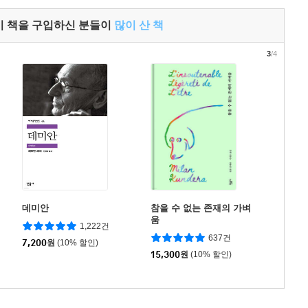
이 책을 구입하신 분들이
많이 산 책
3
/4
데미안
참을 수 없는 존재의 가벼
움
1,222건
637건
7,200
원
(10% 할인)
15,300
원
(10% 할인)