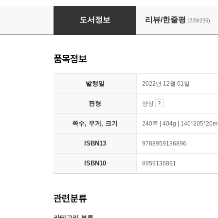
스물아홉 생일, 1년 후 죽기로 결심했다
도서정보
리뷰/한줄평
(228/225)
품목정보
발행일
2022년 12월 01일
판형
양장
쪽수, 무게, 크기
240쪽 | 404g | 140*205*20
ISBN13
9788959136896
ISBN10
8959136891
관련분류
카테고리 분류