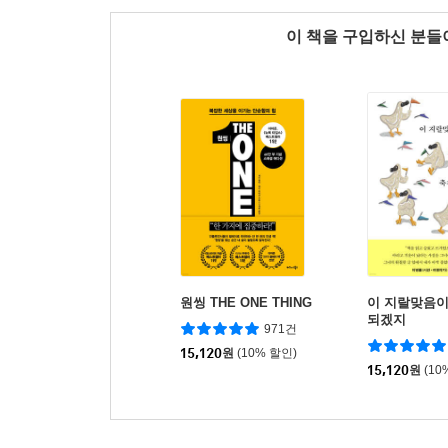
이 책을 구입하신 분
원씽 THE ONE THING
이 지랄맞음이
되겠지
971건
15,120
원
(10% 할인)
15,120
원
(10