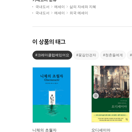
국내도서
에세이
삶의 자세와 지혜
국내도서
에세이
외국 에세이
이 상품의 태그
#크레마클럽에있어요
#꽃길만걷자
#청춘들에게
니체의 초월자
오디세이아