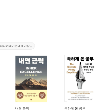
#더나이먹기전에해야할일
내면 근력
독하게 돈 공부