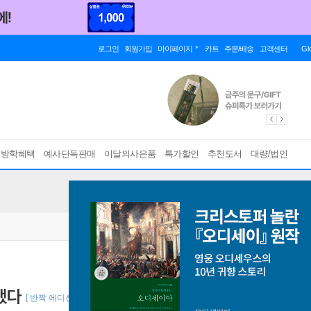
로그인
회원가입
마이페이지
카트
주문/배송
고객센터
Gl
름방학혜택
예사단독판매
이달의사은품
특가할인
추천도서
대량/법인
했다
[ 반짝 에디션, 양장 ]