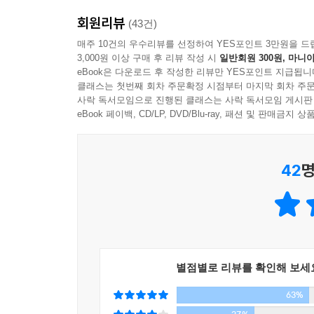
세상에 존재하는 모든 독과 약에 관한
--- p.520
회원리뷰
치명적이고 내밀한 바이오그래피!
(43건)
매주 10건의 우수리뷰를 선정하여 YES포인트 3만원을 드
3,000원 이상 구매 후 리뷰 작성 시
일반회원 300원, 마니아
‘독’의 리얼리티
eBook은 다운로드 후 작성한 리뷰만 YES포인트 지급됩니
클래스는 첫번째 회차 주문확정 시점부터 마지막 회차 주문
이 소설에 따르면 세상의 모든 것은 독인 동시에 약
사락 독서모임으로 진행된 클래스는 사락 독서모임 게시판
전문 지식이다. 만병초, 은방울꽃, 석산, 수선화, 
eBook 페이백, CD/LP, DVD/Blu-ray, 패션 및 판매금
테트로도톡신 등의 동물 독, 납, 연, 수은, 비소,
독살의 종류를 역사적 배경과 함께 제시함으로써 
42
명
보조관념들로 은유하며 독에 관한 우리의 인식을 확장
탐욕, 나태, 시기, 거짓된 신념, 진부하고 편협
중추적 원리이자 핵심 요소로서 독의 의미와 범주를
스위스의 화학자 파라켈수스의 말대로 “모든 물질은 
치명적인 ‘독’에 감염된 한 인간의 내밀한 분투기
별점별로 리뷰를 확인해 보세
63%
『독의 꽃』은 몸속에 독을 지니고 태어나 그 독을 