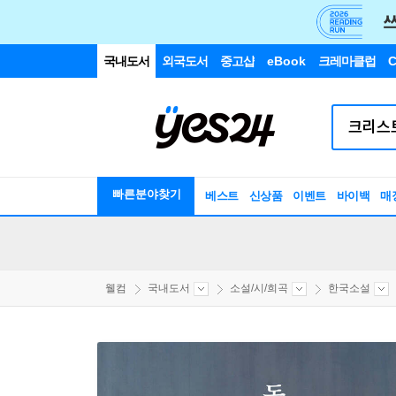
국내도서
외국도서
중고샵
eBook
크레마클럽
C
빠른분야찾기
베스트
신상품
이벤트
바이백
매
웰컴
국내도서
소설/시/희곡
한국소설