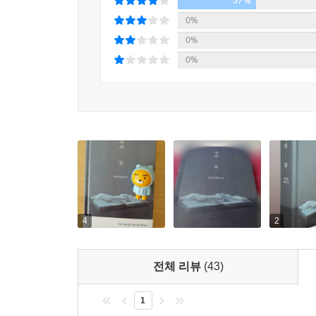
세상에 존재하는 모든 독과 약에 관한 이야기다.
37%
정권 주변을 맴도는 기회주의적인 어용 문인인 아
0%
가운데 몽구는 어머니라는 둥지 안에서 안주하려
0%
유지하지 못한다. 급기야 몽구는 중학교 3학년 때
0%
함께 살아가게 되는데, 그와의 동거는 몽구로 하
독에 맞서 싸우는 대신 독과 더불어 살아가게 될 자
몽구는 성장하면서 점차 신체에 고통을 가하는 두
마비와도 같은 술과 그보다 더 치명적이고 자기파
편협한 사상에 이르기까지 우리의 영혼을 좀먹는 
몽구는 서서히 자기 안의 독과 세계 속의 독을 제
안에서 서서히 ‘독’이 ‘약’으로 탈바꿈한 것이다.
4
2
“내 이야기는, 한 방울의 물과도 같은 한 인간의 생명
독일 수도 있고 약일 수도 있는 그 물방울 하나의 
전체 리뷰
(43)
작은 역사에 대한 거야.”
1
주인공 몽구를 비롯해 소설 속 등장인물들은 대개