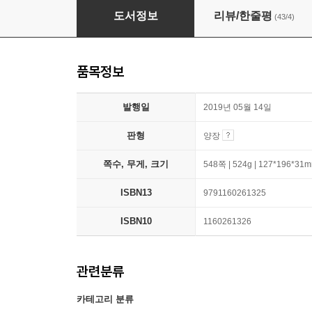
독의 꽃
도서정보
리뷰/한줄평
(43/4)
품목정보
발행일
2019년 05월 14일
판형
양장
쪽수, 무게, 크기
548쪽 | 524g | 127*196*31
ISBN13
9791160261325
ISBN10
1160261326
관련분류
카테고리 분류