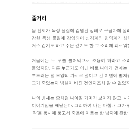
한쪽에만 독을 발라놓은 칼로 닭을 반으로 잘라서 독
야기, 천장에 숨어 있다가 적이 잠들었을 때 실을 
줄거리
하면 침실을 밝히는 양초에 비소를 섞어 공기 중에 
독이 묻은 반지를 이용해 악수를 할 때 상대방을 죽
몸 전체가 독성 물질에 감염된 상태로 구급차에 실려
여 흘러나왔다.
강한 독성 물질에 감염되어 신경계와 면역계가 심
--- p.97~98
저주 같기도 하고 주문 같기도 한 그 소리에 괴로워
“일상의 마비에서 풀려나라. 그러려면 네 마음이 미칠
처음에는 두 귀를 틀어막고서 조용히 하라고 소
--- p.200
들었지만, 다른 누군가도 아닌 바로 나에게 건네는 
부드러운 털 모양의 가시로 덮이고 긴 이빨에 뱀처럼
나는 그 점을 진심으로 존경해. 그저 일상적인 삶이라
그가 죽었는지 병실이 바뀐 것인지조차 알 수 없었
톡 쏘는 맛을 느끼는 거, 삶이라는 음식에 죽음이라
--- p.388
나의 병세는 좀처럼 나아질 기미가 보이지 않고, 시
이야기임을 깨닫는다. 그리하여 나는 마침내 그가 들
“세상은 온통 서로 적대적인 힘으로 가득 차 있어요
‘약’을 동시에 품고서 죽음에 이르는 한 남자에 관
감촉하는 모든 것은 우리에게 축복이에요. 그것이 독
사라지고 없겠지요. 살아 있는 한, 우리는 썩어가는