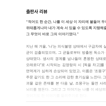
--- p.393~394
출판사 리뷰
밤은 그에게 고통스런 순간들의 연속이었다. 눈의 초
발이 떨리고 신열이 떠나지 않았다. 하지만 그는 자
“적어도 한 순간, 나를 이 세상 이 자리에 붙들어 두
록 점차 푸르스름한 인광 같은 것을 발하는 무엇인가
위태롭게나마 내가 계속 서 있을 수 있도록 지탱해줄
--- p.434~435
그 무엇이 바로 그의 이야기였다.”
그날부터 그는 자신을 치유하기 위해, 그리고 중호와
지난 해 겨울, ‘나’는 의식불명 상태에서 구급차에
의 독을 알기 위해서는 세상에 존재하는 독들을 더 
균이 검출되었으며, 그 균들로부터 방출된 독소가
라는 괴물을 염두에 두지 않을 수 없었다. 독은 그
상태였다. 생사의 경계를 넘나들며 혼몽한 상태로 
한순간에 훅 불어 꺼버릴 수 있는 냉혹한 바람이었다
오래로다”로 시작되는 김영랑의 시 [독을 차고]
--- p.478~479
면역계가 심하게 손상되어 있었고, 이름은 ‘조몽구’
주문 같기도 한 그 소리에 강한 호기심을 느낀다. 
“삶이라는 책 한 장 한 장에는 독이 묻어 있어. 
괴물 같은 존재를 본 다음 날, 조몽구는 돌연 
돼. 그러나 너는 그때 비로소 삶의 의미를 깨닫게 되지
뇌리를 맴돈다. 그리고 그 이야기는 나를 이 세상의 
“그래, 이야기는 그렇게 시작하는 거야.”
것이기도 한 이야기를 들려주기로 한다.
“모든 살아 있는 것은 독의 꽃이야.