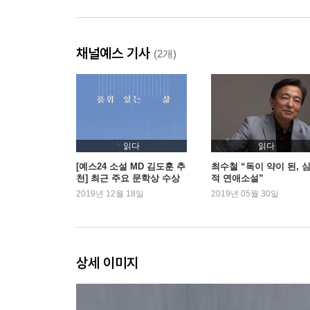
채널예스 기사
(2개)
읽다
읽다
[예스24 소설 MD 김도훈 추
최수철 “독이 약이 된, 
천] 최근 주요 문학상 수상
적 연애소설”
작 특집
2019년 12월 18일
2019년 05월 30일
상세 이미지