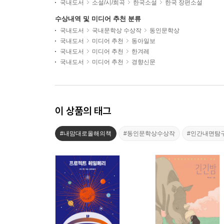
국내도서
소설/시/희곡
한국소설
한국 장편소설
수상내역 및 미디어 추천 분류
국내도서
국내문학상 수상작
동인문학상
국내도서
미디어 추천
동아일보
국내도서
미디어 추천
한겨레
국내도서
미디어 추천
경향신문
이 상품의 태그
#내맘대로올해의책
#동인문학상수상작
#인간내면탐