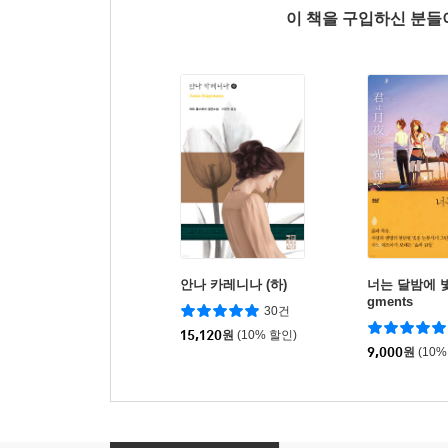
이 책을 구입하신 분
안나 카레니나 (하)
너는 달밤에 빛
gments
30건
15,120
원
(10% 할인)
9,000
원
(10%