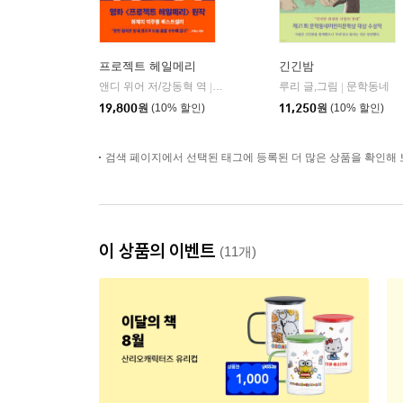
프로젝트 헤일메리
긴긴밤
앤디 위어 저/강동혁 역
알에이치코리아(RHK)
루리 글,그림
문학동네
|
|
19,800
원
(10% 할인)
11,250
원
(10% 할인)
검색 페이지에서 선택된 태그에 등록된 더 많은 상품을 확인해 
이 상품의 이벤트
(11개)