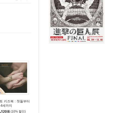
토 키즈북 : 첫돌부터
 4세까지
,120
원
(10% 할인)