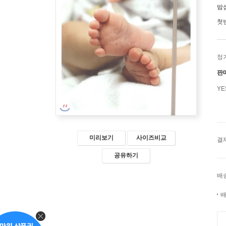
밤
첫
정
판
Y
미리보기
사이즈비교
결
공유하기
배
배