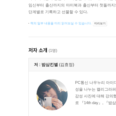
임신부터 출산까지의 마미북과 출산부터 첫돌까지의
단계별로 기록하고 선물할 수 있다.
책의 일부 내용을 미리 읽어보실 수 있습니다.
미리보기
저자 소개
(1명)
저 :
밤삼킨별
(김효정)
PC통신 나우누리 아이
성을 나누는 캘리그라퍼
감성 사진에 대해 강의했
로 『14th day』, 『