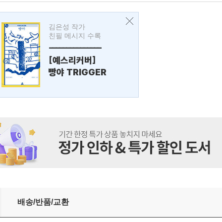
김은성 작가
친필 메시지 수록
---------------
[예스리커버]
빵야 TRIGGER
배송/반품/교환