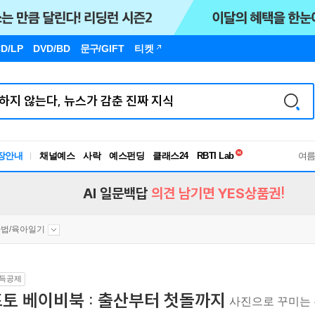
D/LP
DVD/BD
문구
/GIFT
티켓
독서유형검사
RBTI Lab
장안내
채널예스
사락
예스펀딩
클래스24
독서유형검사
여
AI 일문백답
의견 남기면 YES상품권!
법/육아일기
득공제
토 베이비북 : 출산부터 첫돌까지
사진으로 꾸미는 