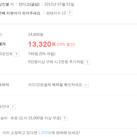
삼킨별
저
인디고(글담)
2012년 07월 01일
번째 리뷰어가 되어주세요.
판매지수 12
가
14,800원
13,320
원
매가
(10% 할인)
ES포인트
740원 (5% 적립)
5만원이상 구매 시 2천원 추가적립
제혜택
카드/간편결제 혜택을 확인하세요
송안내
송비 : 유료 (도서 15,000원 이상 무료)
이미 소장하고 있다면
1,200원
에 판매해 보세요!