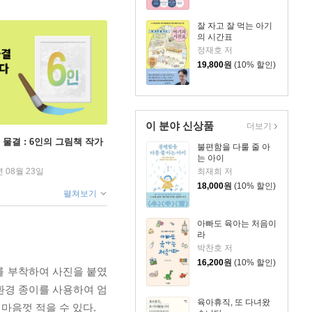
잘 자고 잘 먹는 아기
의 시간표
정재호 저
19,800
원
(10% 할인)
이 분야 신상품
더보기
 물결 : 6인의 그림책 작가
불편함을 다룰 줄 아
는 아이
최재희 저
년 08월 23일
18,000
원
(10% 할인)
펼쳐보기
아빠도 육아는 처음이
라
박찬호 저
16,200
원
(10% 할인)
를 부착하여 사진을 붙였
환경 종이를 사용하여 엄
육아휴직, 또 다녀왔
마음껏 적을 수 있다.