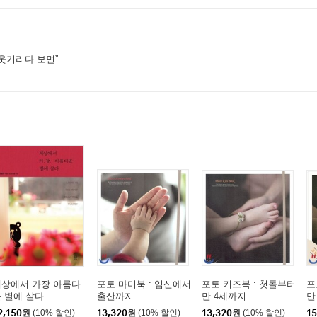
웃거리다 보면”
세상에서 가장 아름다
포토 마미북 : 임신에서
포토 키즈북 : 첫돌부터
포
 별에 살다
출산까지
만 4세까지
만
2,150
원
(10% 할인)
13,320
원
(10% 할인)
13,320
원
(10% 할인)
15