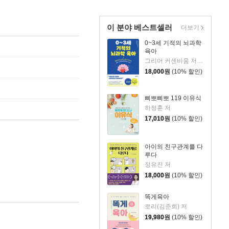
이 분야 베스트셀러
더보기
0~3세 기적의 뇌과학
육아
그리어 커센바움 저/이은정 역
18,000
원
(10% 할인)
삐뽀삐뽀 119 이유식
하정훈 저
17,010
원
(10% 할인)
아이의 친구관계를 다
루다
정유진 저
18,000
원
(10% 할인)
똑게육아
로리(김준희) 저
19,980
원
(10% 할인)