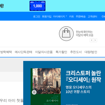
로그인
회원가입
마이페이지
카트
주문/배송
고객센터
Gl
름방학혜택
예사단독판매
이달의사은품
특가할인
추천도서
대량/법인
우리 아이 첫돌북