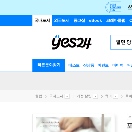
국내도서
외국도서
중고샵
eBook
크레마클럽
C
빠른분야찾기
베스트
신상품
이벤트
바이백
매
웰컴
국내도서
가정 살림
육아
육아
소
포