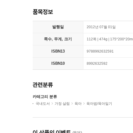
품목정보
발행일
2012년 07월 01일
쪽수, 무게, 크기
112쪽 | 474g | 175*200*20
ISBN13
9788992632591
ISBN10
8992632592
관련분류
카테고리 분류
국내도서
가정 살림
육아
육아법/육아일기
이 상품의 이벤트
(9개)