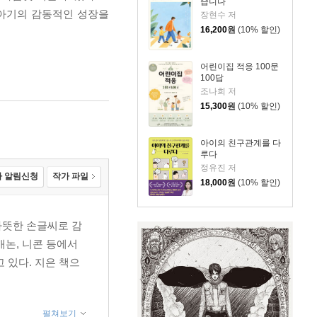
습니다
 아기의 감동적인 성장을
장현수 저
16,200
원
(10% 할인)
어린이집 적응 100문
100답
조나희 저
15,300
원
(10% 할인)
아이의 친구관계를 다
루다
정유진 저
 알림신청
작가 파일
18,000
원
(10% 할인)
따뜻한 손글씨로 감
논, 니콘 등에서
 있다. 지은 책으
펼쳐보기