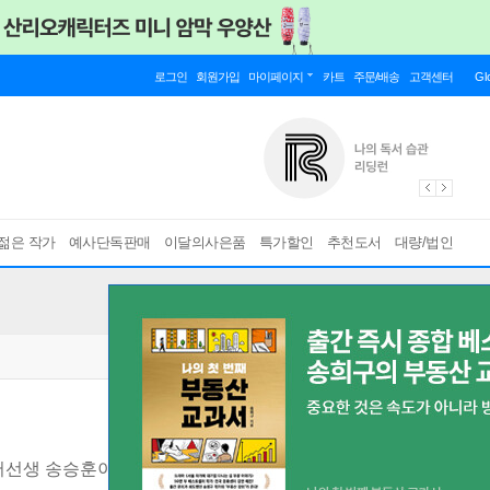
로그인
회원가입
마이페이지
카트
주문/배송
고객센터
Gl
젊은 작가
예사단독판매
이달의사은품
특가할인
추천도서
대량/법인
선생 송승훈이 e메일로 지은 집, 잔서완석루