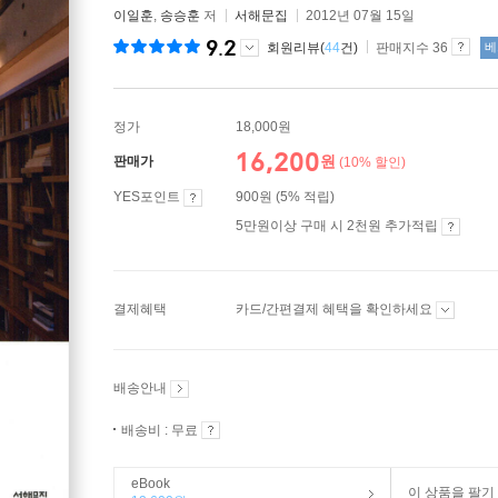
이일훈
,
송승훈
저
서해문집
2012년 07월 15일
9.2
회원리뷰(
44
건)
판매지수 36
베
정가
18,000원
16,200
원
판매가
(10% 할인)
YES포인트
900원 (5% 적립)
5만원이상 구매 시 2천원 추가적립
결제혜택
카드/간편결제 혜택을 확인하세요
배송안내
배송비 : 무료
eBook
이 상품을 팔기