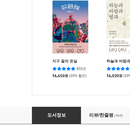
지구 끝의 온실
하늘과 바람과
833건
16,650
원
(10% 할인)
16,020
원
(10
제가 살고 싶은 집은
도서정보
리뷰/한줄평
(36/8)