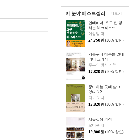
이 분야 베스트셀러
더보기
인테리어, 호구 안 당
하는 체크리스트
이상범 저
24,750
원
(10% 할인)
기본부터 배우는 인테
리어 교과서
주부의 벗사 저/박승희 역
17,820
원
(10% 할인)
좋아하는 곳에 살고
있나요?
최고요 저
17,820
원
(10% 할인)
시골집의 기적
오미숙 저
19,800
원
(10% 할인)