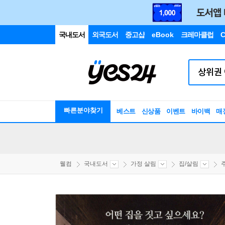
국내도서
외국도서
중고샵
eBook
크레마클럽
C
빠른분야찾기
베스트
신상품
이벤트
바이백
매
웰컴
국내도서
가정 살림
집/살림