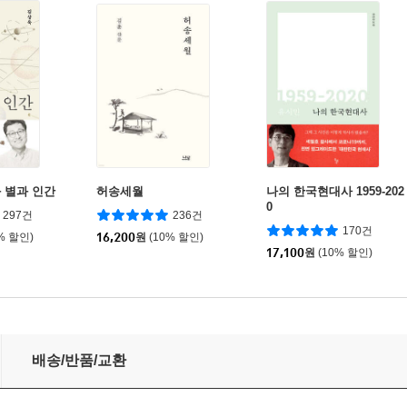
 별과 인간
허송세월
나의 한국현대사 1959-202
0
297건
236건
170건
% 할인)
16,200
원
(10% 할인)
17,100
원
(10% 할인)
배송/반품/교환