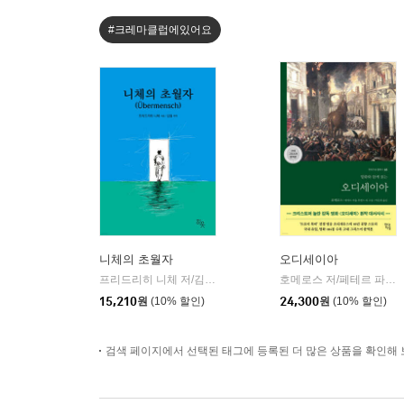
#크레마클럽에있어요
니체의 초월자
오디세이아
프리드리히 니체 저/김철 편역
히읏
호메로스 저/페테르 파울 루벤스 그림/박문재 역
|
15,210
원
(10% 할인)
24,300
원
(10% 할인)
검색 페이지에서 선택된 태그에 등록된 더 많은 상품을 확인해 