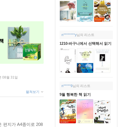
n********y
님의 리스트
1210-바구니에서 선택해서 읽기
년 08월 31일
n*****9
님의 리스트
펼쳐보기
9월 행복한 책 읽기
편지가 A4종이로 208