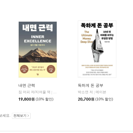
내면 근력
독하게 돈 공부
짐 머피 저/지여울 역
현대지성
윌북(willbook)
박소연 저
메이븐
|
|
|
19,800
원
(10% 할인)
20,700
원
(10% 할인)
보세요.
전체보기