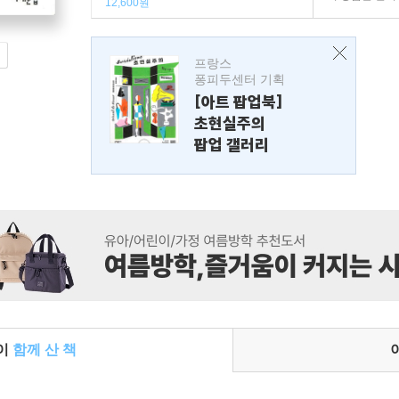
12,600원
프랑스
퐁피두센터 기획
[아트 팝업북]
초현실주의
팝업 갤러리
들이
함께 산 책