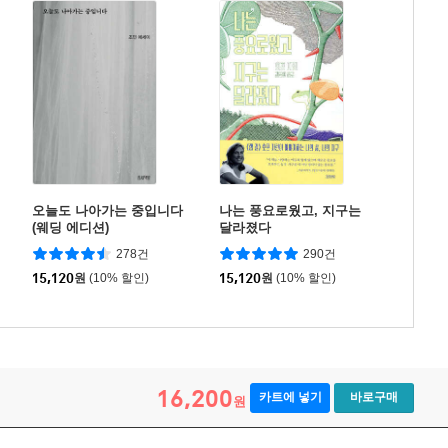
오늘도 나아가는 중입니다
나는 풍요로웠고, 지구는
(웨딩 에디션)
달라졌다
278건
290건
15,120
원
(10% 할인)
15,120
원
(10% 할인)
16,200
카트에 넣기
바로구매
원