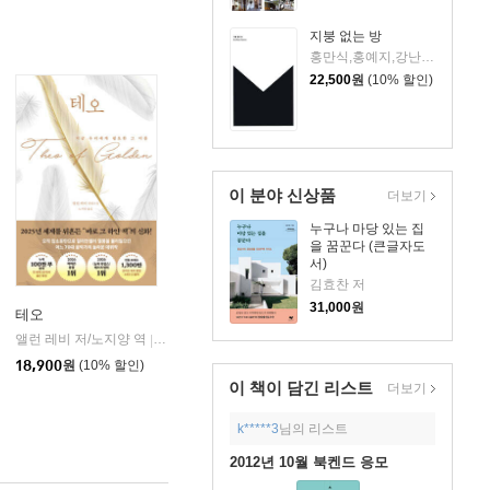
지붕 없는 방
홍만식,홍예지,강난형,현명석 저
22,500
원
(10% 할인)
이 분야 신상품
더보기
누구나 마당 있는 집
을 꿈꾼다 (큰글자도
서)
김효찬 저
31,000
원
테오
앨런 레비 저/노지양 역
오팬하우스
|
18,900
원
(10% 할인)
이 책이 담긴
리스트
더보기
k*****3
님의 리스트
2012년 10월 북켄드 응모