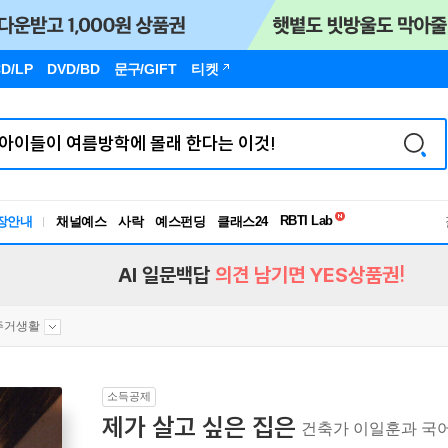
D/LP
DVD/BD
문구
/GIFT
티켓
독서유형검사
RBTI Lab
장안내
채널예스
사락
예스펀딩
클래스24
독서유형검사
AI 일문백답
의견 남기면 YES상품권!
주거생활
소득공제
제가 살고 싶은 집은
건축가 이일훈과 국어