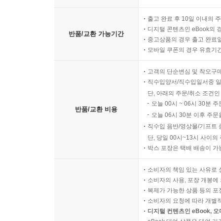
출고 완료 후 10일 이내의 
디지털 콘텐츠인 eBook의 
반품/교환 가능기간
중고상품의 경우 출고 완료일
모바일 쿠폰의 경우 유효기간(
고객의 단순변심 및 착오구
직수입양서/직수입일서중 일
단, 아래의 주문/취소 조건인
오늘 00시 ~ 06시 30분 
반품/교환 비용
오늘 06시 30분 이후 주문
직수입 음반/영상물/기프트 
단, 당일 00시~13시 사이
박스 포장은 택배 배송이 가
소비자의 책임 있는 사유로 
소비자의 사용, 포장 개봉에 
복제가 가능한 상품 등의 포장을 
소비자의 요청에 따라 개별
디지털 컨텐츠인 eBook, 