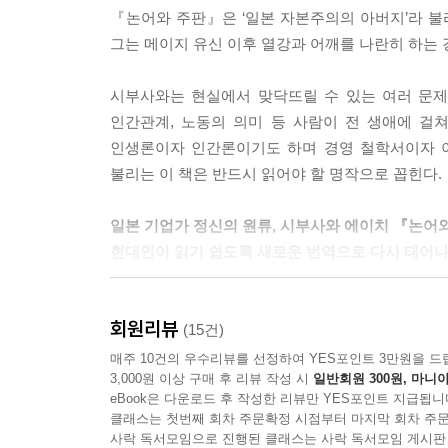
매년 사회는 발전하는 것처럼 보인다. 학문 역시 
참된 효도
『논어와 주판』은 ‘일본 자본주의의 아버지’라 
은 오래 지날수록 폐해가 생겨 장점이 단점이 되고 
개인의 장점을 발굴하는 교육이 중요하다
그는 메이지 유신 이후 열강과 어깨를 나란히 하는
날 사람들도 중국의 탕왕이 대야에 새겨 넣은 좌우명
주 썼다. 단순한 말이지만 ‘날마다 새롭게 하고, 
제10장 성패와 운명
시부사와는 현실에서 맞닥뜨릴 수 있는 여러 문제
에 날마다 새로워지려는 마음가짐이 중요하다
인간의 도리는 사랑과 배려다
인간관계, 노동의 의미 등 사람이 전 생애에 걸
성공과 실패의 갈림길
인생론이자 인간론이기도 하며 경영 철학서이자 
--- 「제5장. 이상과 미신」 중에서
하늘이 내린 운명
불리는 이 책은 반드시 읽어야 할 명작으로 꼽힌다.
충신과 간신의 최후
진정한 역경이란
일본 기업가 정신의 원류, 시부사와 에이치 『논어
세심하지만 대담하게
현대인이 읽기 쉽도록 새로운 번역으로 다시 태어
성공과 실패에 연연하지 마라
『논어와 주판』이 처음 일본에서 출판되고 한 세
회원리뷰
여전히 우리에게 큰 인사이트를 주고 있다. 하지만 과
(15건)
일본 고어(古語)라니 쉽게 읽힐 리가 없다. 일본
매주 10건의 우수리뷰를 선정하여 YES포인트 3만원을 드
3,000원 이상 구매 후 리뷰 작성 시
일반회원 300원, 마니아
국내에도 이 책이 여러 형태로 번역되어 출간되었지
eBook은 다운로드 후 작성한 리뷰만 YES포인트 지급됩니
오랜 번역 기간을 거쳐 단어 하나하나를 현대화면서
클래스는 첫번째 회차 주문확정 시점부터 마지막 회차 주문
사락 독서모임으로 진행된 클래스는 사락 독서모임 게시판