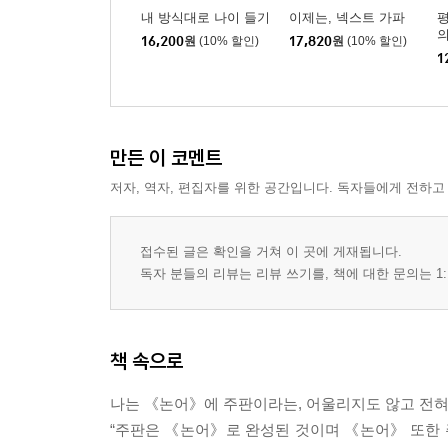
활기란 무엇인가
내 방식대로 나이 들기
이제는, 넥스트 가파
평
16,200
원
(10% 할인)
17,820
원
(10% 할인)
작은 그림이 아니라 큰 그림을 그려라
1
이론과 실천의 조화
마음가짐이 중요하다
결과보다는 과정이다
도쿠가와 이에야스의 숨은 비결
만든 이 코멘트
마음과 학문을 함께 갈고닦아라
저자, 역자, 편집자를 위한 공간입니다. 독자들에게 전하고
훌륭한 인격과 성공한 인생
상업에는 국경이 없다
접수된 글은 확인을 거쳐 이 곳에 게재됩니다.
독자 분들의 리뷰는 리뷰 쓰기를, 책에 대한 문의는 1:
제7장 주판과 권리
올바른 도리는 양보하지 마라
금문공원에서 있었던 일
마땅히 지켜야 하는 도리가 있다
책 속으로
선의 경쟁과 악의 경쟁
나는 《논어》에 주판이라는, 어울리지도 않고 전혀 
합리적 경영
“주판은 《논어》로 완성된 것이며 《논어》 또한