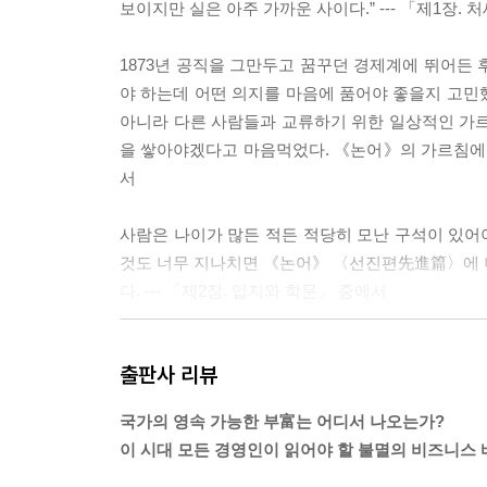
보이지만 실은 아주 가까운 사이다.” --- 「제1장.
제8장 경영과 무사도
무사도와 기업가정신
1873년 공직을 그만두고 꿈꾸던 경제계에 뛰어든
문명인의 도리에 어긋난 욕심
야 하는데 어떤 의지를 마음에 품어야 좋을지 고민
국가 간의 사업은 협력이 중요하다
아니라 다른 사람들과 교류하기 위한 일상적인 가
바닷길이 열리다
을 쌓아야겠다고 마음먹었다. 《논어》의 가르침에 따
모방의 시대와 이별하라
서
시간 관리가 중요하다
누구의 책임인가
사람은 나이가 많든 적든 적당히 모난 구석이 있어야
신뢰가 진정한 힘이다
것도 너무 지나치면 《논어》 〈선진편先進篇〉에 나
경쟁에도 도리가 있다
다. --- 「제2장. 입지와 학문」 중에서
제9장 교육과 친교
나는 사람들이 사업에 성공하고 싶다거나 재물을 늘
효도는 강요하는 것이 아니다
출판사 리뷰
으면 한다. 여기서 말하는 도리란 인仁과 의義와 
진정한 배움이란 무엇인가
쇠약의 길로 빠진 것처럼 되지 않으리라는 보장이 
어머니의 위대함
국가의 영속 가능한 부富는 어디서 나오는가?
지나 서로 뺏고 빼앗기는 불행을 겪게 된다. --- 「
스승과 제자의 관계
이 시대 모든 경영인이 읽어야 할 불멸의 비즈니스
도덕을 가르쳐야 하는 이유