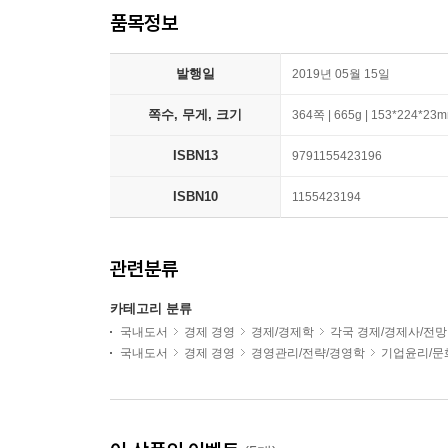
품목정보
발행일
2019년 05월 15일
쪽수, 무게, 크기
364쪽 | 665g | 153*224*23
ISBN13
9791155423196
ISBN10
1155423194
관련분류
카테고리 분류
국내도서
경제 경영
경제/경제학
각국 경제/경제사/전망
국내도서
경제 경영
경영관리/전략/경영학
기업윤리/문화