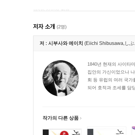
제2장 입지와 학문
정신 건강 향상법
저자 소개
지금 하는 일에 최선을 다하라
(2명)
어지러운 세상을 사는 방법
도요토미 히데요시의 지혜
저 :
시부사와 에이치
(Eiichi Shibusaw
스스로 젓가락을 들어라
큰 목표 작은 목표
1840년 현재의 사이타
싸움의 기술
집안의 가신이었으나 나중
학문과 사회의 관계
회 등 유럽의 여러 국가
용기를 얻는 방법
되어 호적과 조세를 담당
인생 목표 설계하기
제3장 상식과 습관
상식이란 무엇인가
작가의 다른 상품
말은 재앙과 행운을 여는 문
미움 속에서 아름다움을 찾아라