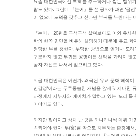
요즘 대한민국에선 부富를 추구하거나 쌓는 행위가
람도 있다. 그런데 『논어』를 쓴 공자가 과연 ‘금
이 없으니 도덕을 갖추고 싶다면 부귀를 누린다는 
『논어』 20편을 구석구석 살펴보아도 이와 유사한 
학의 한쪽 면만을 비유해 설명하기 때문에 유교 학
정당한 부를 뜻한다. 부당한 방법으로 얻거나 도리에
구분하지 않고 부귀든 공명이든 선악을 가리지 않고
공자 자신도 나서서 얻으려고 했다.
지금 대한민국은 어떤가. 왜곡된 유교 문화 해석이 
민감정’이라는 두루뭉술한 개념을 앞세워 지나친 규
과정에서 시부사와 에이치가 말하고 있는 ‘도리’를
이야기도 있다.
하지만 찢어지고 상처 난 곳은 하나하나씩 메워 가면
속되어야 한다. 부(富)를 악으로 치부하는 환경에서,
100년 전 쓰인 시부사와 에이치의 『논어와 주판』