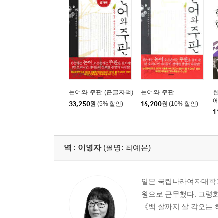
습관의 감염성과 파급력
훌륭한 사람 완전한 사람
때로는 선한 의지가 나쁜 결과를 낳는다
나를 알아야 성공한다
동기와 결과
인생은 끝없는 배움의 연속
의지 단련법
논어와 주판 (큰글자책)
논어와 주판
제4장 인의와 부귀
33,250
원
(5% 할인)
16,200
원
(10% 할인)
1
진정한 이익이란 무엇인가
돈의 가치는 주인의 품격에 달렸다
공자의 경제사상
역 :
이영자
(필명: 최예은)
노블레스 오블리주
금전은 죄가 없다
올바른 도리를 지켜 얻은 이익
일본 국립나라여자대학교 
정의와 이익은 하나
원으로 근무했다. 고령화
부귀와 도덕
《백 살까지 살 각오는
돈은 귀하면서도 천한 것