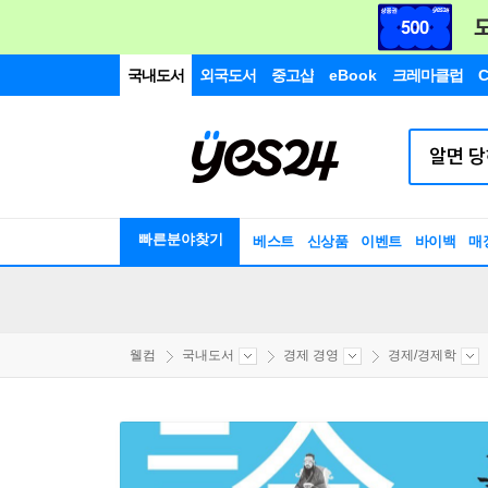
국내도서
외국도서
중고샵
eBook
크레마클럽
C
빠른분야찾기
베스트
신상품
이벤트
바이백
매
웰컴
국내도서
경제 경영
경제/경제학