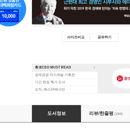
사이즈비교
공유하기
휴넷CEO MUST READ
경제경영 자기계발 기획전
기간 한정 특가 도서
오직, 예스24에서만
논어와 주판
도서정보
리뷰/한줄평
(15/0)