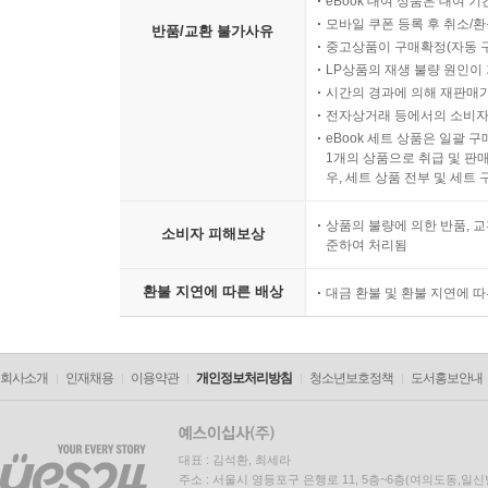
eBook 대여 상품은 대여 기
모바일 쿠폰 등록 후 취소/환
반품/교환 불가사유
중고상품이 구매확정(자동 
LP상품의 재생 불량 원인이 기
시간의 경과에 의해 재판매가
전자상거래 등에서의 소비자
eBook 세트 상품은 일괄 
1개의 상품으로 취급 및 판매
우, 세트 상품 전부 및 세트
상품의 불량에 의한 반품, 교
소비자 피해보상
준하여 처리됨
환불 지연에 따른 배상
대금 환불 및 환불 지연에 
회사소개
인재채용
이용약관
개인정보처리방침
청소년보호정책
도서홍보안내
대표 : 김석환, 최세라
주소 : 서울시 영등포구 은행로 11, 5층~6층(여의도동,일신