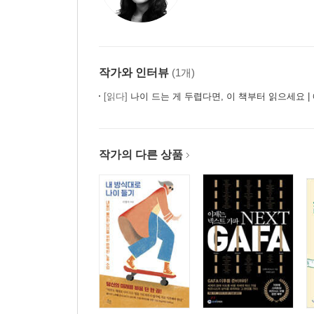
제5장 이상과 미신
도리에 맞는 희망을 품어라
즐기는 사람이 성공한다
작가와 인터뷰
(1개)
도덕 진화론
[읽다]
나이 드는 게 두렵다면, 이 책부터 읽으세요 | 
진정한 세상의 도리
객관적 인생 주관적 인생
인의·도덕과 경제활동
작가의 다른 상품
날마다 새로워야 한다
무당의 실수
진정한 문명
효용성을 고민하라
부정부패를 없애는 방법
제6장 인격과 수양
조언의 힘
인격의 판단 기준