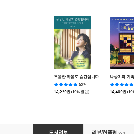
우울한 마음도 습관입니다
박상미의 가족
53건
16,920
원
(10% 할인)
14,400
원
(10
박상미의 고민사전 : 청소년·학부모편
도서정보
리뷰/한줄평
(27/1)