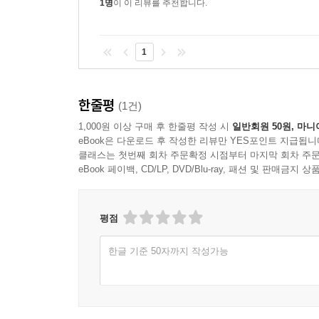
1명
이 이 리뷰를 추천합니다.
나는 2014년 인터뷰를 끝낸 뒤, 대중문화 전문
가슴 벅차게 눈물겹단다. 2019년 유엔에서 그들이 
1
“당신의 이름은 무엇입니까? 여러분 자신에 대해 
나는 이미 들었단다. 방탄소년단의 경쟁자는 그들 
한줄평
춤추고 있을 거야. 10년 뒤, 20년 뒤에도 그들의 
(1건)
-꿈을 묻고 의미를 묻는 아이돌 철학자들, 그들의 질
1,000원 이상 구매 후 한줄평 작성 시
일반회원 50원, 마니
eBook은 다운로드 후 작성한 리뷰만 YES포인트 지급됩니
클래스는 첫번째 회차 주문확정 시점부터 마지막 회차 주문
eBook 페이백, CD/LP, DVD/Blu-ray, 패션 및 판매금
평점
한글 기준 50자까지 작성가능