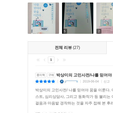
언제나 여러분을 믿고 응원하겠습니다.
이 책을 통해서 청소년은 삶의 위로와 용기와 지혜
바랍니다. 그래서 이 책을 읽은 청소년과 어른들이 
5
2
* 이 책의 모든 수익금은 교도소와 소년원, 미혼모
전체 리뷰
(27)
상미 샘이 만난 꿈을 이룬 청년들
1
2014년, 베를린에서 방탄소년단을 인터뷰하다!
“깨어나, 너 자신한테 귀를 기울여!”
박상미의 고민사전/나를 믿어야
종이책
구매
나는 이미 5년 전에, 그들의 성공을 예감했어.
p********k
2019-06-04
신고
|
|
|
박상미의 고민사전/ 나를 믿어야 꿈을 이룬다.
조각처럼 잘생겼다고 생각한 그 얼굴들을 가까이서 마
스트, 심리상담사, 그리고 동화작가 등 불리는
찾은 꿈을 향해 미친 듯 진격하는 청년들의 얼굴에서 
걸음과 마음밭 경작하는 것을 자주 접해 본 후라
“대한민국을 세계에 알려줘서 고마워요. 여러분은 