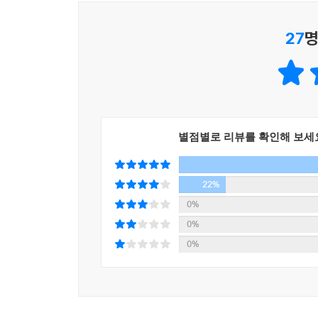
보낸다.
27
명
작가의 이야기, 서문
“오늘 내가 겪는 고통이, 누군가에게 뜨거운 희망이 
제가 강연을 다니면서 가장 많이 받는 질문이 “당
못했거든요. 학교에서 늘 혼나는 아이였어요……. 
별점별로 리뷰를 확인해 보세
나를 포기하지만 않으면 돼요!
재수하는 동안 아버지는 제게 “상미야, 네 꿈이 작
22%
영화를 보는 청소년은 한국에서 네가 유일할 거다. 
0%
데 거름이 될 거야.”라고 말씀하셨어요. 나같이 
0%
살렸어요.
0%
나를 믿어주는 한 사람이 지금 곁에 있나요?
나는 누군가에게 그런 한 사람이 되어주고 있나요?
지금 고통의 긴 터널을 지나고 있는 분이 있나요?