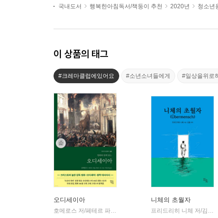
국내도서
행복한아침독서/책둥이 추천
2020년
청소년용
이 상품의 태그
#크레마클럽에있어요
#소년소녀들에게
#일상을위로
오디세이아
니체의 초월자
호메로스 저/페테르 파울 루벤스 그림/박문재 역
현대지성
프리드리히 니체 저/김철 편역
|