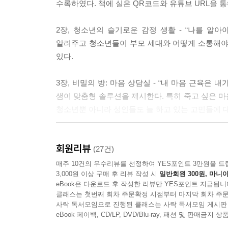
수록하였다. 책에 실은 QR코드와 유튜브 URL을 통
아줄 사람이 필요해. 도움을 청하고 손을 뻗어 잡아주는 사
2장, 청소년의 슬기로운 감정 생활 - “나를 알
무기력한 사람이, 오늘 갑자기 일상에 싫증을 느끼고
알려주고 청소년들이 부모 세대와 어떻게 소통해야 
에 어떻게든 해보려고 도전하고 노력했던 때가 있었
있다.
하자. --- p.127
3장, 비밀의 방: 마음 상담실 - “내 마음 근육
세상에서 가장 귀한 존재는 나 자신이에요. 나 자신에
샘이 맞춤형 솔루션을 제시한다. 특히 죽고 싶은 마음
너지예요. --- p.233
청소년뿐 아니라 성인들도 늘 하고 있는 고민들에 
남들과 똑같은 길을 걷는 것만이 답은 아니야! 다른
4장, 상미 샘이 만난 꿈을 이룬 청년들 - “나에
야! 더 멀리 뛰기 위해 잠시 몸을 움츠린 이 시기를 ‘나
회원리뷰
직접 찍은 사진과 글을 실었다. 방탄의 성공을 이
(27건)
청소년들에게 알려준다.
매주 10건의 우수리뷰를 선정하여 YES포인트 3만원을 드
여러분, 세상에는 열리지 않을 것 같지만 간절한 마음
3,000원 이상 구매 후 리뷰 작성 시
일반회원 300원, 마니아
러분, 꼭 기억하세요. 나를 믿어야 꿈을 이룹니다.
eBook은 다운로드 후 작성한 리뷰만 YES포인트 지급됩니
5장, 청소년 묻고 상미 샘 답하다 - “간절히 두드
클래스는 첫번째 회차 주문확정 시점부터 마지막 회차 주문
청소년들이 평소 궁금했던 것들을 묻고 이에 답하
--- p.239
사락 독서모임으로 진행된 클래스는 사락 독서모임 게시판
열심히 두드리면 열리는 문이 꽤 있음을 알려준다. 
eBook 페이백, CD/LP, DVD/Blu-ray, 패션 및 판매금