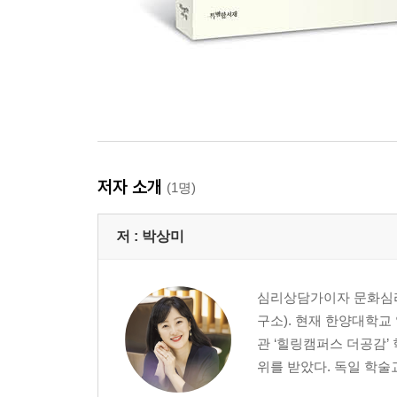
저자 소개
(1명)
저 :
박상미
심리상담가이자 문화심리
구소). 현재 한양대학교
관 ‘힐링캠퍼스 더공감’
위를 받았다. 독일 학술