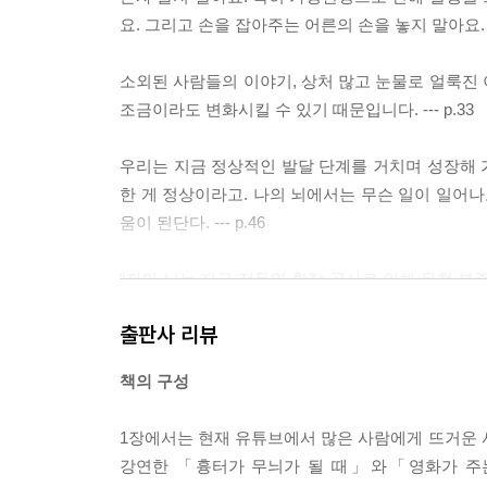
요. 그리고 손을 잡아주는 어른의 손을 놓지 말아요. 
소외된 사람들의 이야기, 상처 많고 눈물로 얼룩진
조금이라도 변화시킬 수 있기 때문입니다. --- p.33
우리는 지금 정상적인 발달 단계를 거치며 성장해 가
한 게 정상이라고. 나의 뇌에서는 무슨 일이 일어나
움이 된단다. --- p.46
“저의 뇌는 지금 전두엽 확장 공사로 인해 무척 분
이해해주시기 바랍니다.” --- p.49
출판사 리뷰
과거의 지옥에 갇혀서 나에게 상처를 준 사람의 불행을 
책의 구성
보잘것없는 것 같았던 내가 남들에게 줄 수 있는 도움이 
1장에서는 현재 유튜브에서 많은 사람에게 뜨거운 사랑
강연한 「흉터가 무늬가 될 때」와「영화가 주
죽어야 할 이유가 3가지라면, 살아야 할 이유는 최소