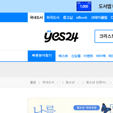
국내도서
외국도서
중고샵
eBook
크레마클럽
C
빠른분야찾기
베스트
신상품
이벤트
바이백
매
웰컴
국내도서
청소년
청소년 인문/사...