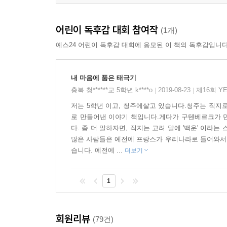
어린이 독후감 대회 참여작
(1개)
예스24 어린이 독후감 대회에 응모된 이 책의 독후감입니다
내 마음에 품은 태극기
충북 청******교 5학년 k****o
2019-08-23
제16회 Y
|
|
저는 5학년 이고, 청주에살고 있습니다.청주는 직지
로 만들어낸 이야기 책입니다.게다가 구텐베르크가 
다. 좀 더 말하자면, 직지는 고려 말에 '백운' 이라
많은 사람들은 예전에 프랑스가 우리나라로 들어와서 
습니다. 예전에 ...
더보기
1
회원리뷰
(79건)