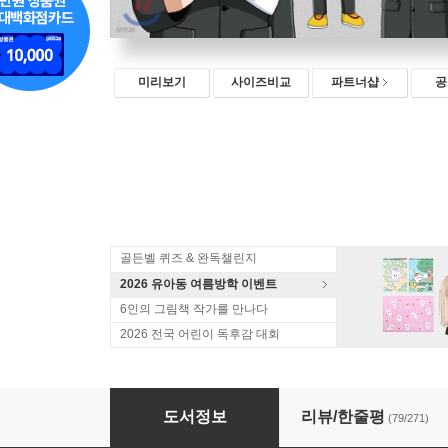
미리보기
사이즈비교
파트너샵
공
골든벨 퀴즈 & 완독챌린지
2026 유아동 여름방학 이벤트
6인의 그림책 작가를 만나다
2026 전국 어린이 독후감 대회
설민석의 한국사 대모험 10
도서정보
리뷰/한줄평
(79/271)