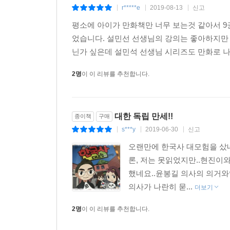
r*****e
2019-08-13
신고
|
|
|
평소에 아이가 만화책만 너무 보는것 같아서 9
었습니다. 설민선 선생님의 강의는 좋아하지만
닌가 싶은데 설민석 선생님 시리즈도 만화로 나오
2명
이 이 리뷰를 추천합니다.
대한 독립 만세!!
종이책
구매
s***y
2019-06-30
신고
|
|
|
오랜만에 한국사 대모험을 샀네요
론, 저는 못읽었지만..현진이
했네요..윤봉길 의사의 의거와
의사가 나란히 묻...
더보기
2명
이 이 리뷰를 추천합니다.