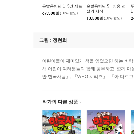
운빨용병단 1~5권 세트
운빨용병단 5 : 영웅 전
설의 시작
1
67,500
원
(10% 할인)
13,500
원
(10% 할인)
2
그림 :
정현희
어린이들이 재미있게 책을 읽었으면 하는 바람으
해 어린이 여러분들과 함께 공부하고, 함께 마
만 한국사왕』, 『WHO 시리즈』, 『아 다르고
작가의 다른 상품