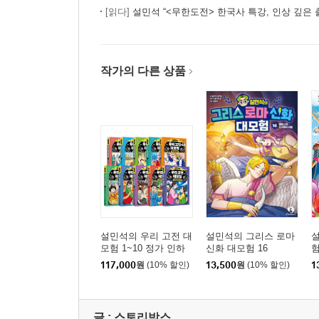
[읽다]
설민석 “<무한도전> 한국사 특강, 인상 깊은 
작가의 다른 상품
설민석의 우리 고전 대
설민석의 그리스 로마
모험 1~10 정가 인하
신화 대모험 16
험
세트
117,000
원
(10% 할인)
13,500
원
(10% 할인)
1
글 :
스토리박스