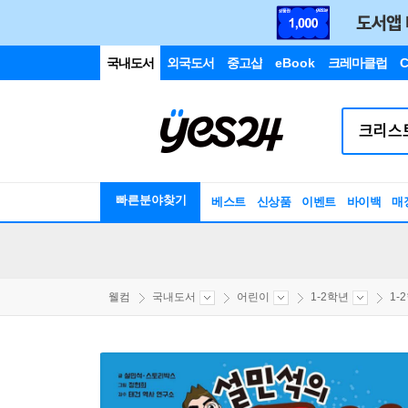
국내도서
외국도서
중고샵
eBook
크레마클럽
C
빠른분야찾기
베스트
신상품
이벤트
바이백
매
웰컴
국내도서
어린이
1-2학년
1-