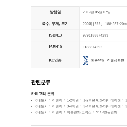
발행일
2019년 05월 07일
쪽수, 무게, 크기
200쪽 | 566g | 188*257*20
ISBN13
9791188874293
ISBN10
1188874292
KC인증
인증유형 : 적합성확인
관련분류
카테고리 분류
국내도서
어린이
1-2학년
1-2학년 만화/애니메이션
국내도서
어린이
3-4학년
3-4학년 만화/애니메이션
국내도서
어린이
학습만화/코믹스
역사/인물만화