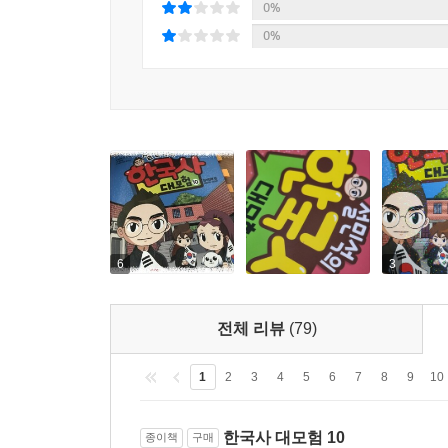
0%
0%
6
3
전체 리뷰
(79)
1
2
3
4
5
6
7
8
9
10
한국사 대모험 10
종이책
구매