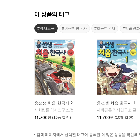
이 상품의 태그
#역사교육
#어린이한국사
#초등한국사
#학습만화
용선생 처음 한국사 2
용선생 처음 한국사 1
사회평론 역사연구소,정지은,이현희 글/뭉선생,윤효식,이우일 그림
사회평론 역사연구소 글/뭉선생,윤효식,이우일 그림
11,700
원
(10% 할인)
11,700
원
(10% 할인)
검색 페이지에서 선택된 태그에 등록된 더 많은 상품을 확인해 