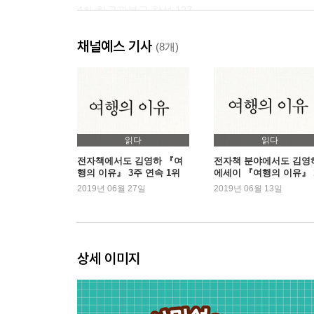
4화 한국광복군 창설 137
관련 교과6학년 1학기 2-4, 나라를 되찾기 위한 노
채널예스 기사
(8개)
만화를 읽고 나면 문제도 풀려요! 185
정답 및 해설 191
읽다
읽다
전자책에서도 김영하 『여
전자책 분야에서도 김영
행의 이유』 3주 연속 1위
에세이 『여행의 이유』 
등극
위
2019년 06월 27일
2019년 06월 13일
상세 이미지