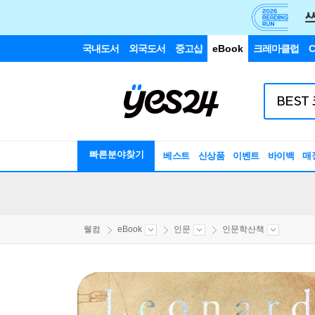
국내도서
외국도서
중고샵
eBook
크레마클럽
C
빠른분야찾기
베스트
신상품
이벤트
바이백
매
웰컴
eBook
인문
인문학산책