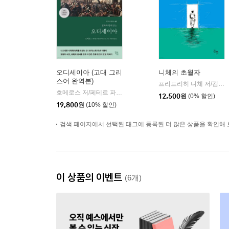
오디세이아 (고대 그리
니체의 초월자
스어 완역본)
프리드리히 니체 저/김철 편역
호메로스 저/페테르 파울 루벤스 그림/박문재 역
현대지성
|
12,500
원
(0% 할인)
19,800
원
(10% 할인)
검색 페이지에서 선택된 태그에 등록된 더 많은 상품을 확인해 
이 상품의 이벤트
(6개)