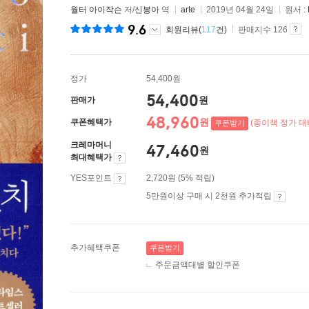
월터 아이작슨
저/
신봉아
역
arte
2019년 04월 24일
원서 :
9.6
회원리뷰(
117
건)
판매지수 126
정가
54,400원
54,400
원
판매가
48,960
원
쿠폰혜택가
(종이책 정가 대비
쿠폰받기
크레마머니
47,460
원
최대혜택가
YES포인트
2,720원 (5% 적립)
5만원이상 구매 시 2천원 추가적립
추가혜택쿠폰
쿠폰받기
주문금액대별 할인쿠폰