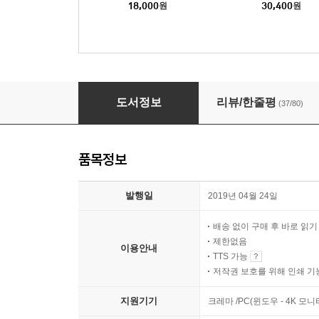
18,000
원
30,400
원
레오나르도 다빈치
도서정보
리뷰/한줄평
(37/80)
품목정보
발행일
2019년 04월 24일
배송 없이 구매 후 바로 읽
제한없음
이용안내
TTS 가능
저작권 보호를 위해 인쇄 기
지원기기
크레마 /PC(윈도우 - 4K 모