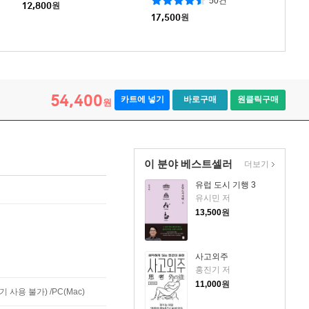
50건
12,800
원
17,500
원
54,400
카트에 넣기
바로구매
원클릭구매
원
이 분야 베스트셀러
더보기
유럽 도시 기행 3
유시민 저
13,500
원
사고외주
홍진기 저
11,000
원
사용 불가) /PC(Mac)