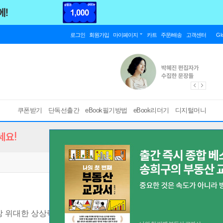
로그인
회원가입
마이페이지
카트
주문/배송
고객센터
Gl
쿠폰받기
단독선출간
eBook필기방법
eBook리더기
디지털머니
세요!
장 위대한 상상력과 창의력
[ EPUB ]