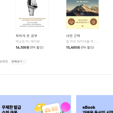
독하게 돈 공부
내면 근력
히읏
박소연 저
메이븐
짐 머피 저/지여울 역
윌북(willboo
|
|
|
16,100
원
(0% 할인)
15,400
원
(0% 할인)
보세요.
전체보기