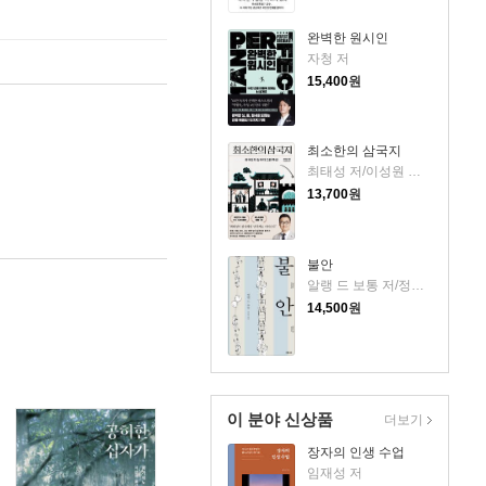
완벽한 원시인
자청 저
15,400
원
최소한의 삼국지
최태성 저/이성원 감수
13,700
원
불안
알랭 드 보통 저/정영목 역
14,500
원
이 분야 신상품
더보기
장자의 인생 수업
임재성 저