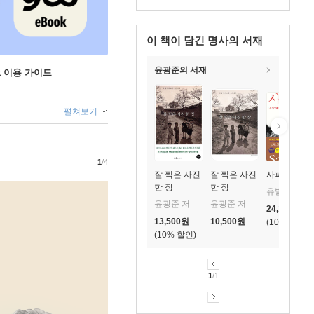
이 책이 담긴
명사의 서재
윤광준의 서재
ok 이용 가이드
펼쳐보기
1
/4
잘 찍은 사진
잘 찍은 사진
사피엔스
한 장
한 장
유발 하라리 저/조현욱 역/이태수 감수
윤광준 저
윤광준 저
24,120
원
13,500
원
10,500
원
10
%
10
%
1
/1