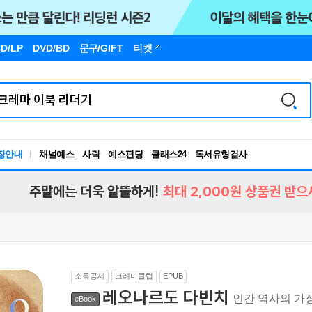
D/LP
DVD/BD
문구
/GIFT
티켓
장안내
채널예스
사락
예스펀딩
클래스24
독서유형검사
RBTI Lab
독서유형검사
주말에는 더욱 알뜰하게!
최대 2,000원 상품권 받으
소득공제
크레마클럽
EPUB
레오나르도 다빈치
인간 역사의 가
eBook