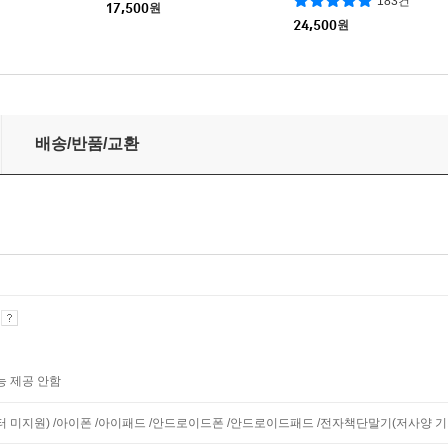
183건
17,500
원
24,500
원
배송/반품/교환
기
능 제공 안함
니터 미지원) /아이폰 /아이패드 /안드로이드폰 /안드로이드패드 /전자책단말기(저사양 기기 