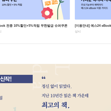
Book 전종 10%할인+5%적립 무한발급 슈퍼쿠폰
[이용안내] 예스24 eBo
시
상시