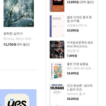
12,600
원
(10% 할인)
철로 다져진 중국 문
명 大??基
치엔웨이(??) 저
24,000
원
공허한 십자가
k)
히가시노 게이고 저/이선희 역
자음과모음
|
미국장르문학과 패트
13,700
원
(0% 할인)
리셔 하이스미스
박순영 저
7,000
원
좋은 인생 실험실
웬디 제하나라 트레메인 저/황근하 역
16,000
원
인간 본성론 : 생각과
느낌의 인간
데이비드 흄 저
38,000
원