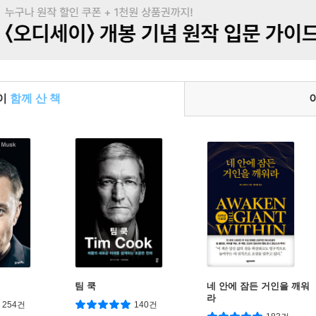
들이
함께 산 책
팀 쿡
네 안에 잠든 거인을 깨워
라
254건
140건