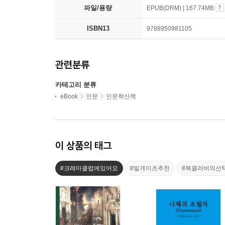
파일/용량
EPUB(DRM) | 167.74MB
ISBN13
9788950981105
관련분류
카테고리 분류
eBook
인문
인문학산책
이 상품의 태그
#크레마클럽에있어요
#빌게이츠추천
#북클러버의선