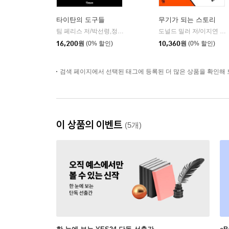
타이탄의 도구들
무기가 되는 스토리
팀 페리스 저/박선령,정지현 공역
토네이도
도널드 밀러 저/이지연 역
|
|
16,200
원
(0% 할인)
10,360
원
(0% 할인)
검색 페이지에서 선택된 태그에 등록된 더 많은 상품을 확인해 
이 상품의 이벤트
(5개)