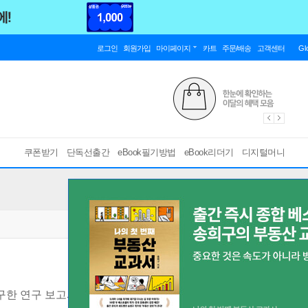
로그인
회원가입
마이페이지
카트
주문/배송
고객센터
Gl
쿠폰받기
단독선출간
eBook필기방법
eBook리더기
디지털머니
탐구한 연구 보고서
[ EPUB ]