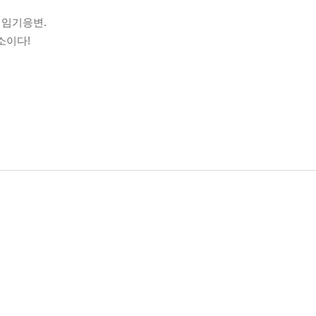
 임기응변.
소이다!