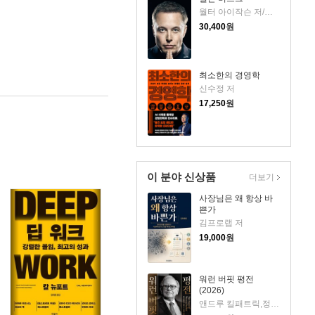
월터 아이작슨 저/안진환 역
30,400
원
최소한의 경영학
신수정 저
17,250
원
이 분야 신상품
더보기
사장님은 왜 항상 바
쁜가
김프로랩 저
19,000
원
워런 버핏 평전
(2026)
앤드루 킬패트릭,정주용 저/안진환,김기준 역