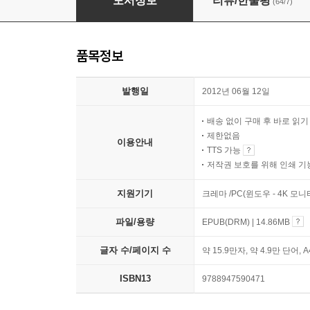
도서정보
리뷰/한줄평
(64/7)
품목정보
발행일
2012년 06월 12일
배송 없이 구매 후 바로 읽
제한없음
이용안내
TTS 가능
저작권 보호를 위해 인쇄 기
지원기기
크레마 /PC(윈도우 - 4K 모
파일/용량
EPUB(DRM) | 14.86MB
글자 수/페이지 수
약 15.9만자, 약 4.9만 단어, 
ISBN13
9788947590471