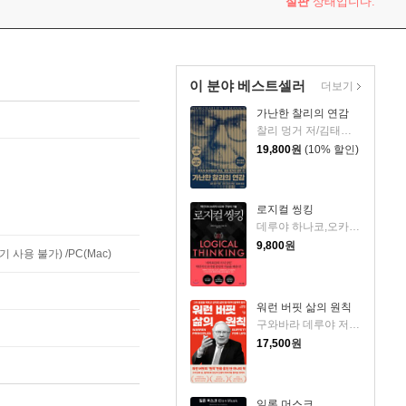
절판
상태입니다.
이 분야 베스트셀러
더보기
가난한 찰리의 연감
찰리 멍거 저/김태훈 역
19,800
원
(10% 할인)
로지컬 씽킹
데루야 하나코,오카다 게이코 공저/김윤경 역/현창혁 감수
9,800
원
사용 불가) /PC(Mac)
워런 버핏 삶의 원칙
구와바라 데루야 저/지소연 역
17,500
원
일론 머스크