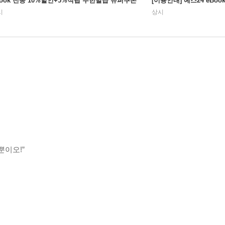
Book 전종 10%할인+5%적립 무한발급 슈퍼쿠폰
[이용안내] 예스24 eBo
시
상시
뿐이오!”