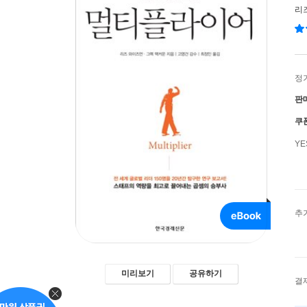
리
정
판
쿠
Y
추
미리보기
공유하기
결