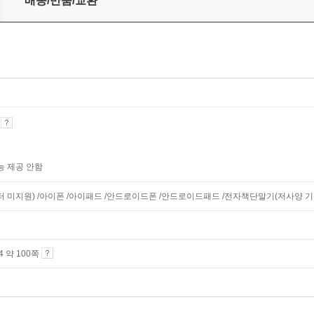
배송/반품/교환
기
능 제공 안함
니터 미지원) /아이폰 /아이패드 /안드로이드폰 /안드로이드패드 /전자책단말기(저사양 기기 
A4 약 100쪽