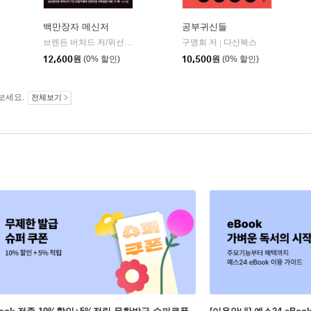
백만장자 메신저
공부귀신들
윌북
브렌든 버처드 저/위선주 역
리더스북
구맹회 저
다산북스
|
|
12,600
원
(0% 할인)
10,500
원
(0% 할인)
보세요.
전체보기