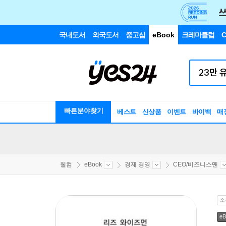
국내도서
외국도서
중고샵
eBook
크레마클럽
C
빠른분야찾기
베스트
신상품
이벤트
바이백
매
웰컴
eBook
경제 경영
CEO/비즈니스맨
소
eB