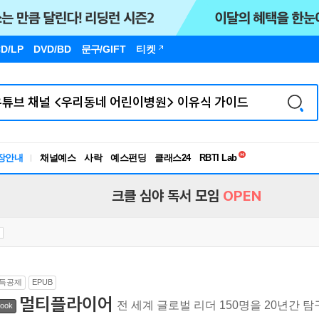
D/LP
DVD/BD
문구
/GIFT
티켓
독서유형검사
RBTI Lab
장안내
채널예스
사락
예스펀딩
클래스24
독서유형검사
크클 심야 독서 모임
OPEN
득공제
EPUB
멀티플라이어
전 세계 글로벌 리더 150명을 20년간 
ook