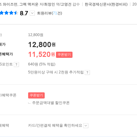
즈 와이즈먼
,
그렉 맥커운
저/
최정인
역/
고영건
감수
한국경제신문사(한경비피)
2
8.7
회원리뷰(
71
건)
가
12,800원
12,800
원
매가
11,520
원
폰혜택가
쿠폰받기
ES포인트
640원 (5% 적립)
5만원이상 구매 시 2천원 추가적립
가혜택쿠폰
쿠폰받기
주문금액대별 할인쿠폰
제혜택
카드/간편결제 혜택을 확인하세요