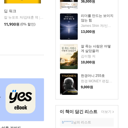
36,000
원
딥 워크
리더를 만드는 보이지
칼 뉴포트 저/김태훈 역
민음사
|
않는 힘
11,900
원
(0% 할인)
James Shin 저/신재훈 역
13,000
원
잘 죽는 사람은 어떻
게 살았을까
김이형 저
10,000
원
한경머니 255호
한경 MONEY 편집부 저
9,000
원
이 책이 담긴
리스트
더보기
b*****1
님의 리스트